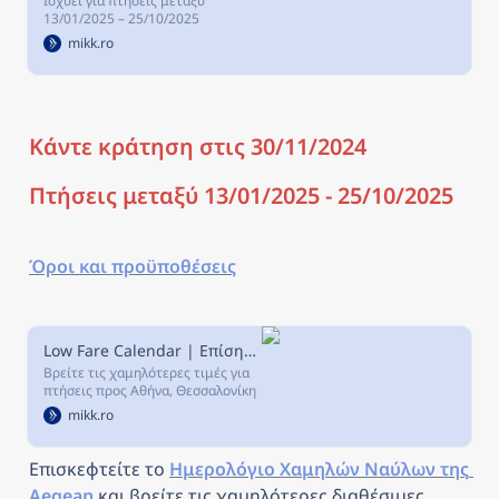
Ισχύει για πτήσεις μεταξύ
13/01/2025 – 25/10/2025
mikk.ro
Κάντε κράτηση στις 30/11/2024
Πτήσεις μεταξύ 13/01/2025 - 25/10/2025
Όροι και προϋποθέσεις
Low Fare Calendar | Επίσημη ιστοσελίδα Aegean | Αεροπορικά σε Ελλάδα & εξωτερικό
Βρείτε τις χαμηλότερες τιμές για
πτήσεις προς Αθήνα, Θεσσαλονίκη
και όλους τους προορισμούς του
mikk.ro
δικτύου της Aegean Airlines σε
Μεσόγειο και Ευρώπη!
Επισκεφτείτε το 
Ημερολόγιο Χαμηλών Ναύλων της 
Aegean
 και βρείτε τις χαμηλότερες διαθέσιμες 