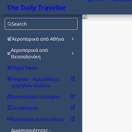
The Daily Traveller
Search
Αεροπορικά από Αθήνα
Αεροπορικά από
Θεσσαλονίκη
Flight Deals
Aegean - Ημερολόγιο
χαμηλών ναύλων
Ακτοπλοϊκά εισιτήρια
Ξενοδοχεία
Ενοικίαση αυτοκινήτου
Δραστηριότητες -