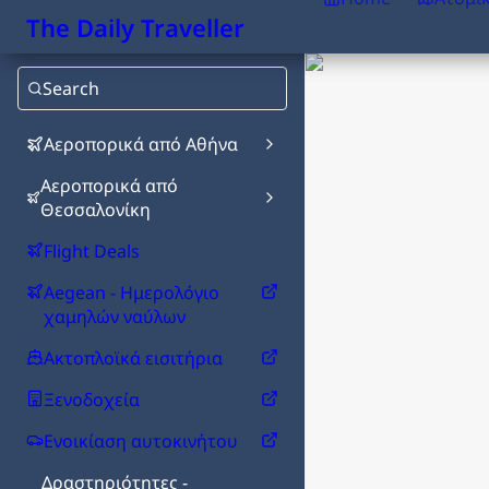
The Daily Traveller
Search
Αεροπορικά από Αθήνα
Αεροπορικά από
Θεσσαλονίκη
Flight Deals
Aegean - Ημερολόγιο
χαμηλών ναύλων
Ακτοπλοϊκά εισιτήρια
Ξενοδοχεία
Ενοικίαση αυτοκινήτου
Δραστηριότητες -