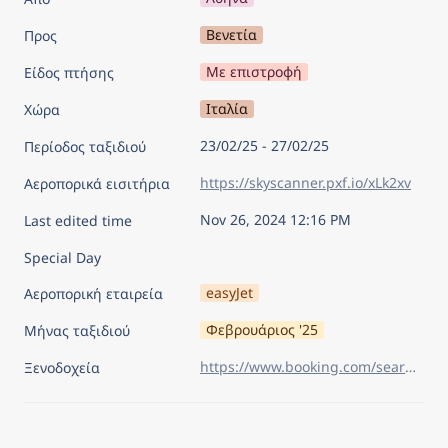
Βενετία
Προς
Με επιστροφή
Είδος πτήσης
Ιταλία
Χώρα
23/02/25 - 27/02/25
Περίοδος ταξιδιού
https://skyscanner.pxf.io/xLk2xv
Αεροπορικά εισιτήρια
Nov 26, 2024 12:16 PM
Last edited time
Special Day
easyJet
Αεροπορική εταιρεία
Φεβρουάριος '25
Μήνας ταξιδιού
https://www.booking.com/searchresults.el.html?sid=96be1988f08bdb352ba05a1068c394d5&aid=7960945&lang=el&sb=1&sb_lp=1&src_elem=sb&error_url=https%3A%2F%2Fwww.booking.com%2Findex.el.html%3Faid%3D7960945%26sid%3D96be1988f08bdb352ba05a1068c394d5%26sb_price_type%3Dtotal%26&ss=%CE%92%CE%B5%CE%BD%CE%B5%CF%84%CE%AF%CE%B1%2C+%CE%92%CE%AD%CE%BD%CE%B5%CF%84%CE%BF%2C+%CE%99%CF%84%CE%B1%CE%BB%CE%AF%CE%B1&is_ski_area=&ssne=%CE%92%CE%B9%CE%AD%CE%BD%CE%BD%CE%B7&ssne_untouched=%CE%92%CE%B9%CE%AD%CE%BD%CE%BD%CE%B7&checkin_year=2025&checkin_month=2&checkin_monthday=23&checkout_year=2025&checkout_month=2&checkout_monthday=27&flex_window=0&efdco=1&group_adults=2&group_children=0&no_rooms=1&b_h4u_keep_filters=&from_sf=1&ss_raw=%CE%B2%CE%B5%CE%BD&ac_position=0&ac_langcode=el&ac_click_type=b&dest_id=-132007&dest_type=city&iata=VCE&place_id_lat=45.43389&place_id_lon=12.338505&search_pageview_id=1ecb06527f100327&search_selected=true&search_pageview_id=1ecb06527f100327&ac_suggestion_list_length=5&ac_suggestion_theme_list_length=0&order=price
Ξενοδοχεία