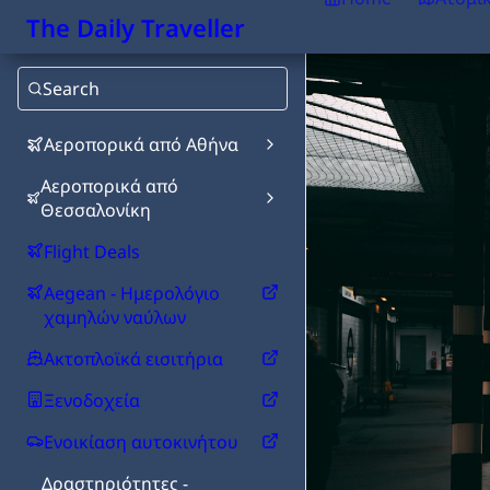
The Daily Traveller
Search
Αεροπορικά από Αθήνα
Αεροπορικά από
Θεσσαλονίκη
Flight Deals
Aegean - Ημερολόγιο
χαμηλών ναύλων
Ακτοπλοϊκά εισιτήρια
Ξενοδοχεία
Ενοικίαση αυτοκινήτου
Δραστηριότητες -