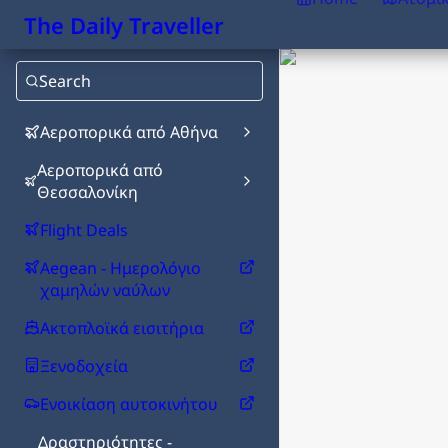
The Daily Traveller
Search
Αεροπορικά από Αθήνα
Αεροπορικά από
Θεσσαλονίκη
Flight Deals
Aegean - Ημερολόγιο
χαμηλών ναύλων
Ακτοπλοϊκά εισιτήρια
Ξενοδοχεία
Ενοικίαση αυτοκινήτου
Δραστηριότητες -