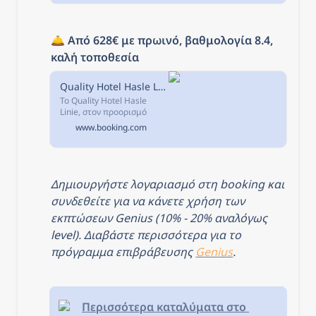
φωτογραφίες σας
περιμένουν στη
Booking.com.
🛎️ 
Από 628€ με πρωινό, βαθμολογία 8.4, 
καλή τοποθεσία
Quality Hotel Hasle Linie, Όσλο, Νορβηγία
Το Quality Hotel Hasle
Linie, στον προορισμό
Όσλο, διαθέτει
www.booking.com
καταλύματα 4 αστέρων με
βεράντα και μπαρ.
Δημιουργήστε λογαριασμό στη booking και 
συνδεθείτε για να κάνετε χρήση των 
εκπτώσεων Genius (10% - 20% αναλόγως 
level). Διαβάστε περισσότερα για το 
πρόγραμμα επιβράβευσης 
Genius
.
Περισσότερα καταλύματα στο 