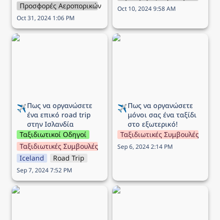
Προσφορές Αεροπορικών Εταιρειών
Oct 10, 2024 9:58 AM
Oct 31, 2024 1:06 PM
Πως να οργανώσετε ένα
Πως να οργανώσετε
επικό road trip στην
μόνοι σας ένα ταξίδι στο
Ισλανδία
εξωτερικό!
Πως να οργανώσετε 
Πως να οργανώσετε 
✈️
✈️
ένα επικό road trip 
μόνοι σας ένα ταξίδι 
στην Ισλανδία
στο εξωτερικό!
Ταξιδιωτικοί Οδηγοί
Ταξιδιωτικές Συμβουλές
Ταξιδιωτικές Συμβουλές
Sep 6, 2024 2:14 PM
Iceland
Road Trip
Sep 7, 2024 7:52 PM
Προσφορά Aegean:
Προσφορά Aegean:
‘Εκπτωση έως -50% στις
‘Εκπτωση 30% για
πτήσεις εξωτερικού!
πτήσεις εξωτερικού από