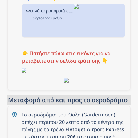
Φτηνά αεροπορικά εισιτήρια από Θεσσαλονίκη προς Όσλο στην Skyscanner
skyscanner.pxf.io
👇 
Πατήστε πάνω στις εικόνες για να 
μεταβείτε στην σελίδα κράτησης
 👇
Μεταφορά από και προς το αεροδρόμιο
Το αεροδρόμιο του Όσλο (Gardermoen), 
απέχει περίπου 20 λεπτά από το κέντρο της 
πόλης με το τρένο 
Flytoget Airport Express
με κόστος περίπου 
20€
 το άτομο η μονή 