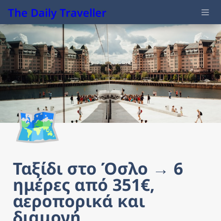
The Daily Traveller
🗺️
Ταξίδι στο Όσλο → 6 
ημέρες από 351€, 
αεροπορικά και 
διαμονή