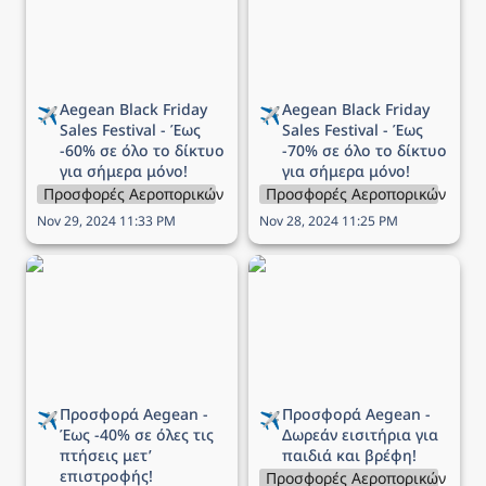
όλο το δίκτυο για σήμερα
όλο το δίκτυο για σήμερα
μόνο!
μόνο!
Aegean 
Black Friday 
Aegean 
Black Friday 
✈️
✈️
Sales Festival - Έως 
Sales Festival - Έως 
-60% σε όλο το δίκτυο 
-70% σε όλο το δίκτυο 
για σήμερα μόνο!
για σήμερα μόνο!
Προσφορές Αεροπορικών Εταιρειών
Προσφορές Αεροπορικών Εται
Nov 29, 2024 11:33 PM
Nov 28, 2024 11:25 PM
Προσφορά Aegean - Έως
Προσφορά Aegean -
-40% σε όλες τις πτήσεις
Δωρεάν εισιτήρια για
μετ’ επιστροφής!
παιδιά και βρέφη!
Προσφορά Aegean - 
Προσφορά Aegean - 
✈️
✈️
Έως -40% σε όλες τις 
Δωρεάν εισιτήρια για 
πτήσεις μετ’ 
παιδιά και βρέφη!
επιστροφής!
Προσφορές Αεροπορικών Εται