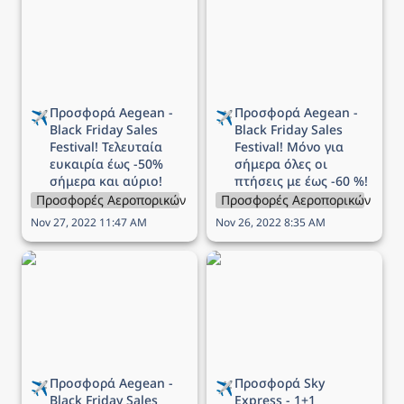
Black Friday Sales
Black Friday Sales
Festival! Τελευταία
Festival! Μόνο για
ευκαιρία έως -50%
σήμερα όλες οι πτήσεις
σήμερα και αύριο!
με έως -60 %!
Προσφορά Aegean - 
Προσφορά Aegean - 
✈️
✈️
Black Friday Sales 
Black Friday Sales 
Festival! Τελευταία 
Festival! Μόνο για 
ευκαιρία έως -50% 
σήμερα όλες οι 
σήμερα και αύριο!
πτήσεις με έως -60 %!
Προσφορές Αεροπορικών Εταιρειών
Προσφορές Αεροπορικών Εται
Nov 27, 2022 11:47 AM
Nov 26, 2022 8:35 AM
Προσφορά Aegean -
Προσφορά Sky Express -
Black Friday Sales
1+1 εισιτήριο δώρο για
Festival! Μόνο για
όλες τις πτήσεις
σήμερα όλες οι πτήσεις
εξωτερικού!
με έως -70 %!
Προσφορά Aegean - 
Προσφορά Sky 
✈️
✈️
Black Friday Sales 
Express - 1+1 