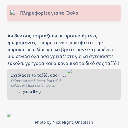
Πληροφορίες για το Όσλο
Αν δεν σας ταιριάζουν οι προτεινόμενες 
ημερομηνίες
, μπορείτε να επισκεφτείτε την 
παρακάτω σελίδα και να βρείτε συγκεντρωμένα σε 
μία σελίδα όλα όσα χρειάζεστε για να σχεδιάσετε 
εύκολα, γρήγορα και οικονομικά το δικό σας ταξίδι!
Σχεδιάστε το ταξίδι σας - The Daily Traveller
Θέλετε να σχεδιάσετε ένα ταξίδι,
αλλά δεν ξέρετε από που να
ξεκινήσετε; Αν ναι, τότε είστε στο
dailytraveller.gr
κατάλληλο μέρος! Στην σελίδα
αυτή έχουμε συγκεντρώσει όλα
όσα χρειάζεστε για να σχεδιάσετε
και να κλείσετε το ταξίδι που
πάντα ονειρευόσασταν!
Photo by Nick Night, Unsplash