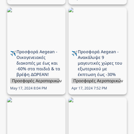
Προσφορά Aegean -
Προσφορά Aegean -
Οικογενειακές διακοπές
Ανακάλυψε 9 μαγευτικές
με έως και -60% στα
χώρες του εξωτερικού
παιδιά & τα βρέφη
με έκπτωση έως -30%
ΔΩΡΕΑΝ!
Προσφορά Aegean - 
Προσφορά Aegean - 
✈️
✈️
Οικογενειακές 
Ανακάλυψε 9 
διακοπές με έως και 
μαγευτικές χώρες του 
-60% στα παιδιά & τα 
εξωτερικού με 
βρέφη ΔΩΡΕΑΝ!
έκπτωση έως -30%
Προσφορές Αεροπορικών Εταιρειών
Προσφορές Αεροπορικών Εται
May 17, 2024 8:04 PM
Apr 17, 2024 7:52 PM
Προσφορά Aegean - 9
Προσφορά Ryanair -
πόλεις της Γαλλίας σας
πτήσεις από 15€
περιμένουν με έκπτωση
έως 30%