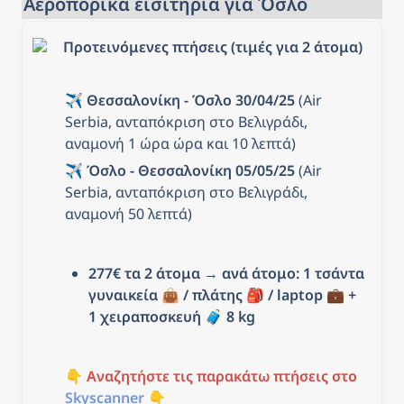
Αεροπορικά εισιτήρια για Όσλο
Προτεινόμενες πτήσεις (τιμές για 2 άτομα)
✈️ 
Θεσσαλονίκη - Όσλο 30/04/25
 (Air 
Serbia, ανταπόκριση στο Βελιγράδι, 
αναμονή 1 ώρα ώρα και 10 λεπτά)
✈️ 
Όσλο - Θεσσαλονίκη 05/05/25
 (Air 
Serbia, ανταπόκριση στο Βελιγράδι, 
αναμονή 50 λεπτά)
277€ τα 2 άτομα
 → 
ανά άτομο: 1 τσάντα 
γυναικεία 👜 / πλάτης 🎒 / laptop 💼 + 
1 χειραποσκευή 
🧳 8
 kg
👇 
Αναζητήστε τις παρακάτω πτήσεις στο
Skyscanner
 👇