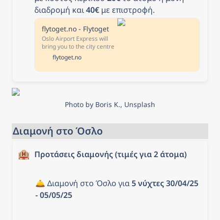
διαδρομή και 
40€
 με επιστροφή.
flytoget.no - Flytoget
Oslo Airport Express will
bring you to the city centre
in 19 minutes, with
flytoget.no
departure every 10
minutes. Our trains are
easily accessible at the
airport. Tickets are
available from our app,
ticketless service and ticket
Photo by Boris K., Unsplash
vending machines.
Διαμονή στο Όσλο
🏨
Προτάσεις διαμονής (τιμές για 2 άτομα)
🛎️ Διαμονή στο Όσλο για 
5 νύχτες 30/04/25 
- 05/05/25