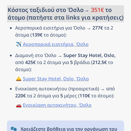
Κόστος ταξιδιού στο Όσλο→ 
351€
 το 
άτομο (πατήστε στα links για κρατήσεις)
Αεροπορικά εισιτήρια για Όσλο → 
277€
 τα 2 
άτομα (
139€
 το άτομο): 
✈️ 
Αεροπορικά εισιτήρια, Όσλο
Διαμονή στο Όσλο → 
Super Stay Hotel, Oslo, 
από 
425€
 τα 2 άτομα για 
5
 βράδια (
212.5€
 το 
άτομο): 
🛎️ 
Super Stay Hotel, Oslo, Όσλο
Ενοικίαση αυτοκινήτου (προαιρετικά) → από 
220€
 τα 2 άτομα για 
5
 μέρες (
110€
 το άτομο): 
🚗 
Ενοικίαση αυτοκινήτου, Όσλο
Χρειάζεστε βοήθεια για την οργάνωση του 