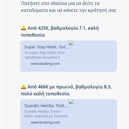
Πατήστε στα πλαίσια για να δείτε τα 
καταλύματα και να κάνετε την κράτησή σας
🛎️ 
Από 425€, βαθμολογία 7.1, καλή 
τοποθεσία
Super Stay Hotel, Oslo, Όσλο, Νορβηγία
Το Super Stay Hotel, Oslo
προσφέρει δωμάτια 3
αστέρων με δωρεάν WiFi
www.booking.com
στην περιοχή Gamle Oslo
του προορισμού Όσλο.
🛎️ 
Από 466€ με πρωινό, βαθμολογία 8.3, 
πολύ καλή τοποθεσία
Scandic Helsfyr, Όσλο, Νορβηγία
Scandic Helsfyr, Όσλο –
Κάντε κράτηση με Εγγύηση
Καλύτερης Τιμής! 1948
www.booking.com
σχόλια και 45