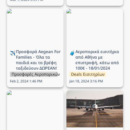
Προσφορά Aegean For
Αεροπορικά εισιτήρια
Families - Όλα τα παιδιά
από Αθήνα με επιστροφή,
και τα βρέφη ταξιδεύουν
κάτω από 100€ -
ΔΩΡΕΑΝ!
18/01/2024
Προσφορά Aegean For 
Αεροπορικά εισιτήρια 
✈️
🧳
Families - Όλα τα 
από Αθήνα με 
παιδιά και τα βρέφη 
επιστροφή, κάτω από 
ταξιδεύουν ΔΩΡΕΑΝ!
100€ - 18/01/2024
Προσφορές Αεροπορικών Εταιρειών
Deals Εισιτηρίων
Feb 2, 2024 1:46 PM
Jan 18, 2024 3:16 PM
Προσφορά Aegean -
Αεροπορικά εισιτήρια -
Ταξιδέψτε σε όλο το
Deals 04/01/2024
δίκτυο με έκπτωση έως
40%!