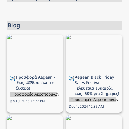
Blog
Προσφορά Aegean - Έως
Aegean Black Friday Sales
-40% σε όλο το δίκτυο!
Festival - Τελευταία
ευκαιρία έως -50% για 2
ημέρες!
Προσφορά Aegean - 
Aegean 
Black Friday 
✈️
✈️
Έως -40% σε όλο το 
Sales Festival - 
δίκτυο!
Τελευταία ευκαιρία 
έως -50% για 2 ημέρες!
Προσφορές Αεροπορικών Εταιρειών
Προσφορές Αεροπορικών Εται
Jan 10, 2025 12:32 PM
Dec 1, 2024 12:36 AM
Aegean Black Friday Sales
Aegean Black Friday Sales
Festival - Έως -60% σε
Festival - Έως -70% σε