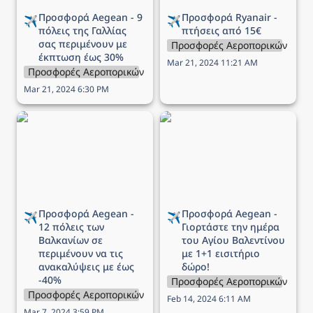
Προσφορά Aegean - 9 
Προσφορά Ryanair - 
✈️
✈️
πόλεις της Γαλλίας 
πτήσεις από 15€
σας περιμένουν με 
Προσφορές Αεροπορικών Εται
έκπτωση έως 30%
Mar 21, 2024 11:21 AM
Προσφορές Αεροπορικών Εταιρειών
Mar 21, 2024 6:30 PM
Προσφορά Aegean - 12
Προσφορά Aegean -
πόλεις των Βαλκανίων σε
Γιορτάστε την ημέρα του
περιμένουν να τις
Αγίου Βαλεντίνου με 1+1
ανακαλύψεις με έως -40%
εισιτήριο δώρο!
Προσφορά Aegean - 
Προσφορά Aegean - 
✈️
✈️
12 πόλεις των 
Γιορτάστε την ημέρα 
Βαλκανίων σε 
του Αγίου Βαλεντίνου 
περιμένουν να τις 
με 1+1 εισιτήριο 
ανακαλύψεις με έως 
δώρο!
-40%
Προσφορές Αεροπορικών Εται
Προσφορές Αεροπορικών Εταιρειών
Feb 14, 2024 6:11 AM
Mar 7, 2024 3:59 PM