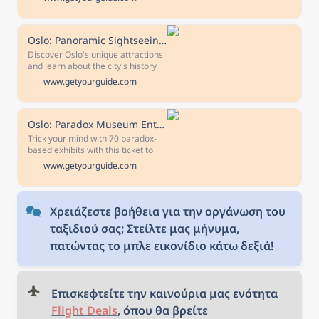
experience and embrace your
inner-Viking as you brave the icy
waters of the fjord.
Oslo: Panoramic Sightseeing Tour
Discover Oslo's unique attractions
and learn about the city's history
on a comprehensive guided tour.
www.getyourguide.com
See panoramic views of the city
from Holmenkollen Hill and learn
about Gustav Vigeland.
Oslo: Paradox Museum Entry Ticket
Trick your mind with 70 paradox-
based exhibits with this ticket to
the family-friendly Paradox
www.getyourguide.com
Museum Oslo. Engage yours
senses with interactive exhibits
and reality-defying optical illusions.
Χρειάζεστε βοήθεια για την οργάνωση του 
ταξιδιού σας; Στείλτε μας μήνυμα, 
πατώντας το μπλε εικονίδιο κάτω δεξιά!
Επισκεφτείτε την καινούρια μας ενότητα 
Flight Deals
, όπου θα βρείτε 