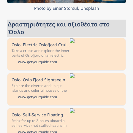
Photo by Einar Storsul, Unsplash
Δραστηριότητες και αξιοθέατα στο 
Όσλο
Oslo: Electric Oslofjord Cruise with Audio Guide Commentary
Take a cruise and explore the inner
parts of Oslofjord on an electric
ship. Admire the scenery and
www.getyourguide.com
download the free app so you can
listen to audio commentary
available in 6 languages.
Oslo: Oslo Fjord Sightseeing Cruise by Sailing Ship
Explore the diverse and unique
islands and colorful houses of the
Oslo Fjord on an authentic sailing
www.getyourguide.com
ship boat tour. Discover the
charming landscapes, and
fantastic city views surrounding
Oslo.
Oslo: Self-Service Floating Sauna Ticket
Relax for up to 2-hours aboard a
self-service (not staffed) sauna in
Oslo. Enjoy an authentic Nordic
www.getyourguide.com