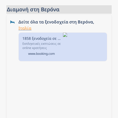
Διαμονή στη Βερόνα
Δείτε όλα τα ξενοδοχεία στη Βερόνα, 
Ιταλία
1858 ξενοδοχεία σε Βερόνα, Ιταλία.
Εκπληκτικές εκπτώσεις σε
online κρατήσεις
ξενοδοχείων σε Βερόνα,
www.booking.com
Ιταλία. Διαθεσιμότητα και
εξαιρετικές τιμές.
Διαβάστε τα σχόλια για τα
ξενοδοχεία και επιλέξτε το
καλύτερο ξενοδοχείο για
τη διαμονή σας.