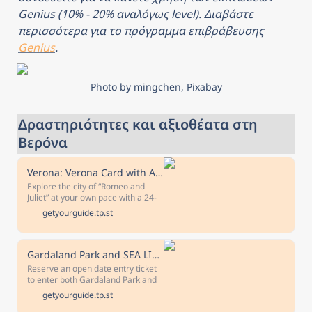
Genius (10% - 20% αναλόγως level). Διαβάστε 
περισσότερα για το πρόγραμμα επιβράβευσης 
Genius
.
Photo by mingchen, Pixabay
Δραστηριότητες και αξιοθέατα στη 
Βερόνα
Verona: Verona Card with Arena Priority Entrance
Explore the city of “Romeo and
Juliet” at your own pace with a 24-
or 48-hour Verona Card, and
getyourguide.tp.st
marvel at monuments such as the
best-preserved arena of the
Roman Empire still in use. Get free
entrance to city monuments and
Gardaland Park and SEA LIFE: Open Date Entry Ticket
the ATV transport system.
Reserve an open date entry ticket
to enter both Gardaland Park and
SEA LIFE Acquarium. Get full
getyourguide.tp.st
access to all attractions, activities,