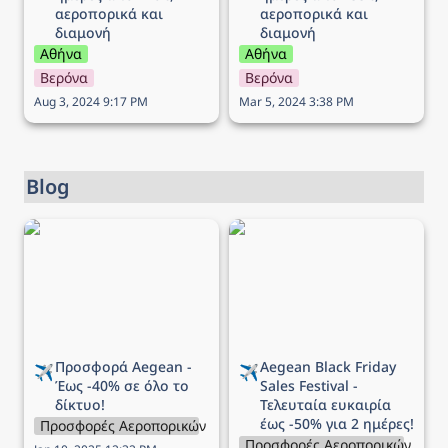
αεροπορικά και 
αεροπορικά και 
διαμονή
διαμονή
Αθήνα
Αθήνα
Βερόνα
Βερόνα
Aug 3, 2024 9:17 PM
Mar 5, 2024 3:38 PM
Blog
Προσφορά Aegean - Έως
Aegean Black Friday Sales
-40% σε όλο το δίκτυο!
Festival - Τελευταία
ευκαιρία έως -50% για 2
ημέρες!
Προσφορά Aegean - 
Aegean 
Black Friday 
✈️
✈️
Έως -40% σε όλο το 
Sales Festival - 
δίκτυο!
Τελευταία ευκαιρία 
έως -50% για 2 ημέρες!
Προσφορές Αεροπορικών Εταιρειών
Προσφορές Αεροπορικών Εται