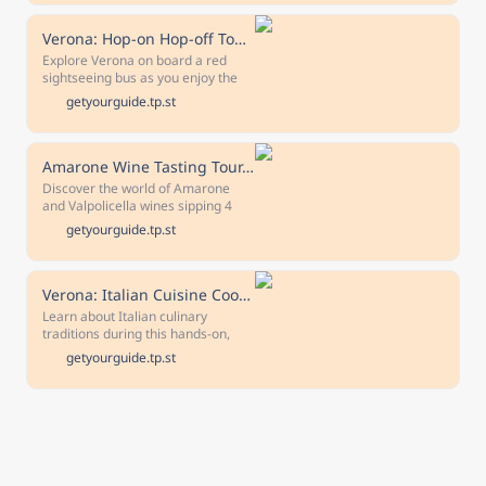
and themed areas on the same or
on two consecutive days.
Verona: Hop-on Hop-off Tour 24 or 48-Hour Ticket
Explore Verona on board a red
sightseeing bus as you enjoy the
recorded audio commentary. Hop
getyourguide.tp.st
off and on whenever you like on a
route that takes you to the city’s
main attractions and landmarks.
Amarone Wine Tasting Tour. Visit Verona. From Venice
Discover the world of Amarone
and Valpolicella wines sipping 4
different types of wines visit a
getyourguide.tp.st
family winery and enjoy a light
lunch of typical cheese and salami.
A walking tour of Verona is
included
Verona: Italian Cuisine Cooking Class
Learn about Italian culinary
traditions during this hands-on,
3.5-hour cooking class in Verona.
getyourguide.tp.st
Savor delicious Italian cuisine as
you discover the secrets of the
Mediterranean diet.