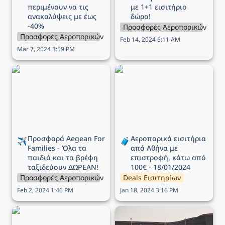
περιμένουν να τις 
με 1+1 εισιτήριο 
ανακαλύψεις με έως 
δώρο!
-40%
Προσφορές Αεροπορικών Εται
Προσφορές Αεροπορικών Εταιρειών
Feb 14, 2024 6:11 AM
Mar 7, 2024 3:59 PM
Προσφορά Aegean For
Αεροπορικά εισιτήρια
Families - Όλα τα παιδιά
από Αθήνα με επιστροφή,
και τα βρέφη ταξιδεύουν
κάτω από 100€ -
ΔΩΡΕΑΝ!
18/01/2024
Προσφορά Aegean For 
Αεροπορικά εισιτήρια 
✈️
🧳
Families - Όλα τα 
από Αθήνα με 
παιδιά και τα βρέφη 
επιστροφή, κάτω από 
ταξιδεύουν ΔΩΡΕΑΝ!
100€ - 18/01/2024
Προσφορές Αεροπορικών Εταιρειών
Deals Εισιτηρίων
Feb 2, 2024 1:46 PM
Jan 18, 2024 3:16 PM
Προσφορά Aegean -
Αεροπορικά εισιτήρια -
Ταξιδέψτε σε όλο το
Deals 04/01/2024