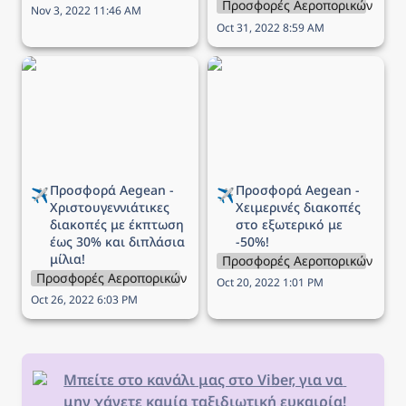
Προσφορές Αεροπορικών Εται
Nov 3, 2022 11:46 AM
Oct 31, 2022 8:59 AM
Προσφορά Aegean -
Προσφορά Aegean -
Χριστουγεννιάτικες
Χειμερινές διακοπές στο
διακοπές με έκπτωση
εξωτερικό με -50%!
έως 30% και διπλάσια
μίλια!
Προσφορά Aegean - 
Προσφορά Aegean - 
✈️
✈️
Χριστουγεννιάτικες 
Χειμερινές διακοπές 
διακοπές με έκπτωση 
στο εξωτερικό με 
έως 30% και διπλάσια 
-50%!
μίλια!
Προσφορές Αεροπορικών Εται
Προσφορές Αεροπορικών Εταιρειών
Oct 20, 2022 1:01 PM
Oct 26, 2022 6:03 PM
Μπείτε στο κανάλι μας στο Viber, για να 
μην χάνετε καμία ταξιδιωτική ευκαιρία!