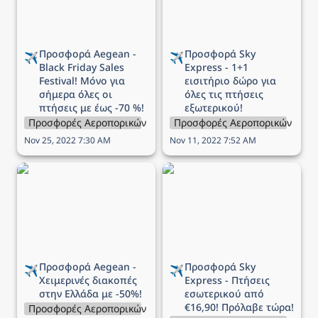
σήμερα όλες οι πτήσεις
εξωτερικού!
με έως -70 %!
Προσφορά Aegean - 
Προσφορά Sky 
✈️
✈️
Black Friday Sales 
Express - 1+1 
Festival! Μόνο για 
εισιτήριο δώρο για 
σήμερα όλες οι 
όλες τις πτήσεις 
πτήσεις με έως -70 %!
εξωτερικού!
Προσφορές Αεροπορικών Εταιρειών
Προσφορές Αεροπορικών Εται
Nov 25, 2022 7:30 AM
Nov 11, 2022 7:52 AM
Προσφορά Aegean -
Προσφορά Sky Express -
Χειμερινές διακοπές στην
Πτήσεις εσωτερικού από
Ελλάδα με -50%!
€16,90! Πρόλαβε τώρα!
Προσφορά Aegean - 
Προσφορά Sky 
✈️
✈️
Χειμερινές διακοπές 
Express - Πτήσεις 
στην Ελλάδα με -50%!
εσωτερικού από 
€16,90! Πρόλαβε τώρα!
Προσφορές Αεροπορικών Εταιρειών