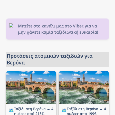
Μπείτε στο κανάλι μας στο Viber, για να 
μην χάνετε καμία ταξιδιωτική ευκαιρία!
Προτάσεις ατομικών ταξιδιών για 
Βερόνα
Ταξίδι στη Βερόνα → 4
Ταξίδι στη Βερόνα → 4
ημέρες από 215€,
ημέρες από 199€,
αεροπορικά και διαμονή
αεροπορικά και διαμονή
Ταξίδι στη Βερόνα → 4 
Ταξίδι στη Βερόνα → 4 
🗺️
🗺️
ημέρες από 215€, 
ημέρες από 199€, 