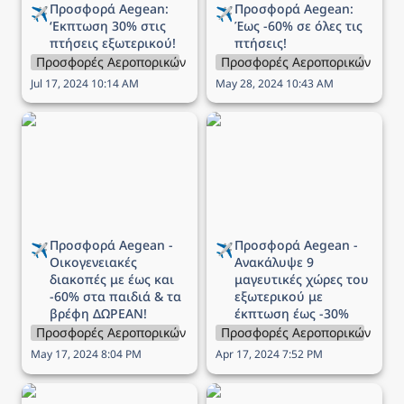
Προσφορά Aegean: 
Προσφορά Aegean: 
✈️
✈️
‘Εκπτωση 
30% στις 
Έως 
-60% σε όλες τις 
πτήσεις εξωτερικού!
πτήσεις!
Προσφορές Αεροπορικών Εταιρειών
Προσφορές Αεροπορικών Εται
Jul 17, 2024 10:14 AM
May 28, 2024 10:43 AM
Προσφορά Aegean -
Προσφορά Aegean -
Οικογενειακές διακοπές
Ανακάλυψε 9 μαγευτικές
με έως και -60% στα
χώρες του εξωτερικού
παιδιά & τα βρέφη
με έκπτωση έως -30%
ΔΩΡΕΑΝ!
Προσφορά Aegean - 
Προσφορά Aegean - 
✈️
✈️
Οικογενειακές 
Ανακάλυψε 9 
διακοπές με έως και 
μαγευτικές χώρες του 
-60% στα παιδιά & τα 
εξωτερικού με 
βρέφη ΔΩΡΕΑΝ!
έκπτωση έως -30%
Προσφορές Αεροπορικών Εταιρειών
Προσφορές Αεροπορικών Εται
May 17, 2024 8:04 PM
Apr 17, 2024 7:52 PM
Προσφορά Aegean - 9
Προσφορά Ryanair -