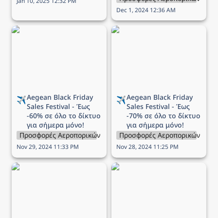
Jan 10, 2025 12:32 PM
Dec 1, 2024 12:36 AM
Aegean Black Friday Sales
Aegean Black Friday Sales
Festival - Έως -60% σε
Festival - Έως -70% σε
όλο το δίκτυο για σήμερα
όλο το δίκτυο για σήμερα
μόνο!
μόνο!
Aegean 
Black Friday 
Aegean 
Black Friday 
✈️
✈️
Sales Festival - Έως 
Sales Festival - Έως 
-60% σε όλο το δίκτυο 
-70% σε όλο το δίκτυο 
για σήμερα μόνο!
για σήμερα μόνο!
Προσφορές Αεροπορικών Εταιρειών
Προσφορές Αεροπορικών Εται
Nov 29, 2024 11:33 PM
Nov 28, 2024 11:25 PM
Προσφορά Aegean - Έως
Προσφορά Aegean -
-40% σε όλες τις πτήσεις
Δωρεάν εισιτήρια για
μετ’ επιστροφής!
παιδιά και βρέφη!