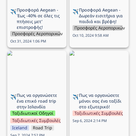
Προσφορά Aegean - 
Προσφορά Aegean - 
✈️
✈️
Έως -40% σε όλες τις 
Δωρεάν εισιτήρια για 
πτήσεις μετ’ 
παιδιά και βρέφη!
επιστροφής!
Προσφορές Αεροπορικών Εται
Προσφορές Αεροπορικών Εταιρειών
Oct 10, 2024 9:58 AM
Oct 31, 2024 1:06 PM
Πως να οργανώσετε ένα
Πως να οργανώσετε
επικό road trip στην
μόνοι σας ένα ταξίδι στο
Ισλανδία
εξωτερικό!
Πως να οργανώσετε 
Πως να οργανώσετε 
✈️
✈️
ένα επικό road trip 
μόνοι σας ένα ταξίδι 
στην Ισλανδία
στο εξωτερικό!
Ταξιδιωτικοί Οδηγοί
Ταξιδιωτικές Συμβουλές
Ταξιδιωτικές Συμβουλές
Sep 6, 2024 2:14 PM
Iceland
Road Trip
Sep 7, 2024 7:52 PM