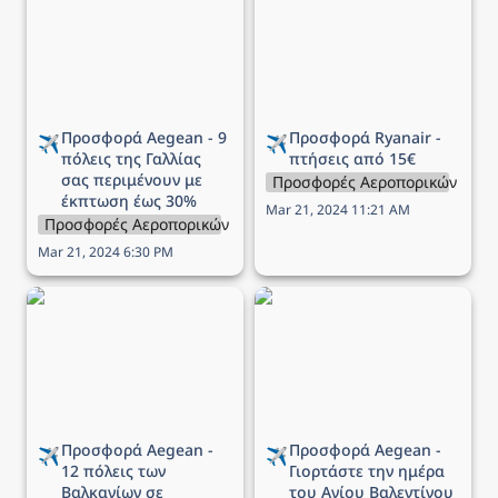
πόλεις της Γαλλίας σας
πτήσεις από 15€
περιμένουν με έκπτωση
έως 30%
Προσφορά Aegean - 9 
Προσφορά Ryanair - 
✈️
✈️
πόλεις της Γαλλίας 
πτήσεις από 15€
σας περιμένουν με 
Προσφορές Αεροπορικών Εται
έκπτωση έως 30%
Mar 21, 2024 11:21 AM
Προσφορές Αεροπορικών Εταιρειών
Mar 21, 2024 6:30 PM
Προσφορά Aegean - 12
Προσφορά Aegean -
πόλεις των Βαλκανίων σε
Γιορτάστε την ημέρα του
περιμένουν να τις
Αγίου Βαλεντίνου με 1+1
ανακαλύψεις με έως -40%
εισιτήριο δώρο!
Προσφορά Aegean - 
Προσφορά Aegean - 
✈️
✈️
12 πόλεις των 
Γιορτάστε την ημέρα 
Βαλκανίων σε 
του Αγίου Βαλεντίνου 