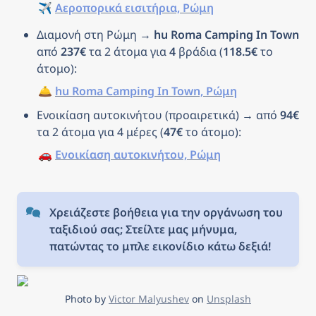
✈️ 
Αεροπορικά εισιτήρια, Ρώμη
Διαμονή στη Ρώμη → 
hu Roma Camping In Town 
από 
237€
 τα 2 άτομα για 
4
 βράδια (
118.5€
 το 
άτομο): 
🛎️ 
hu Roma Camping In Town, Ρώμη
Ενοικίαση αυτοκινήτου (προαιρετικά) → από 
94€
τα 2 άτομα για 4 μέρες (
47€
 το άτομο): 
🚗 
Ενοικίαση αυτοκινήτου, Ρώμη
Χρειάζεστε βοήθεια για την οργάνωση του 
ταξιδιού σας; Στείλτε μας μήνυμα, 
πατώντας το μπλε εικονίδιο κάτω δεξιά!
Photo by 
Victor Malyushev
 on 
Unsplash