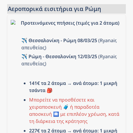
Αεροπορικά εισιτήρια για Ρώμη
Προτεινόμενες πτήσεις (τιμές για 2 άτομα)
✈️ 
Θεσσαλονίκη - Ρώμη 08/03/25 
(Ryanair, 
απευθείας)
✈️ Ρώμη - Θεσσαλονίκη 12/03/25 
(Ryanair, 
απευθείας)
141€ τα 2 άτομα → ανά άτομο: 1 μικρή 
τσάντα 🎒
Μπορείτε να προσθέσετε και 
χειραποσκευή 🧳 ή παραδοτέα 
αποσκευή 🛄 με επιπλέον χρέωση, κατά 
τη διάρκεια της κράτησης
227€ τα 2 άτομα → ανά άτομο: 1 μικρή 