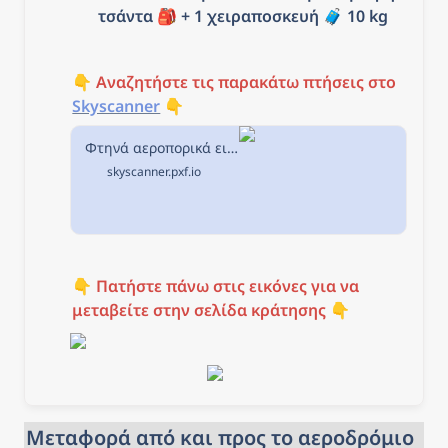
τσάντα 🎒 + 1 χειραποσκευή 
🧳 
10 kg
👇 
Αναζητήστε τις παρακάτω πτήσεις στο
Skyscanner
 👇
Φτηνά αεροπορικά εισιτήρια από Θεσσαλονίκη προς Ρώμη στην Skyscanner
skyscanner.pxf.io
👇 
Πατήστε πάνω στις εικόνες για να 
μεταβείτε στην σελίδα κράτησης
 👇
Μεταφορά από και προς το αεροδρόμιο