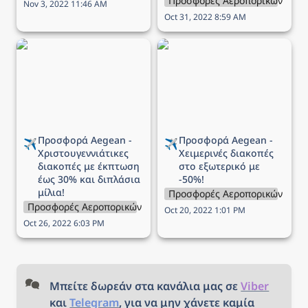
Προσφορές Αεροπορικών Εται
Nov 3, 2022 11:46 AM
Oct 31, 2022 8:59 AM
Προσφορά Aegean -
Προσφορά Aegean -
Χριστουγεννιάτικες
Χειμερινές διακοπές στο
διακοπές με έκπτωση
εξωτερικό με -50%!
έως 30% και διπλάσια
μίλια!
Προσφορά Aegean - 
Προσφορά Aegean - 
✈️
✈️
Χριστουγεννιάτικες 
Χειμερινές διακοπές 
διακοπές με έκπτωση 
στο εξωτερικό με 
έως 30% και διπλάσια 
-50%!
μίλια!
Προσφορές Αεροπορικών Εται
Προσφορές Αεροπορικών Εταιρειών
Oct 20, 2022 1:01 PM
Oct 26, 2022 6:03 PM
Μπείτε δωρεάν στα κανάλια μας σε 
Viber
και 
Telegram
, για να μην χάνετε καμία 