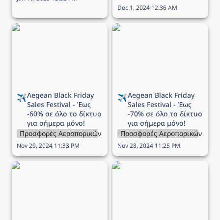
Dec 1, 2024 12:36 AM
Aegean Black Friday Sales
Aegean Black Friday Sales
Festival - Έως -60% σε
Festival - Έως -70% σε
όλο το δίκτυο για σήμερα
όλο το δίκτυο για σήμερα
μόνο!
μόνο!
Aegean 
Black Friday 
Aegean 
Black Friday 
✈️
✈️
Sales Festival - Έως 
Sales Festival - Έως 
-60% σε όλο το δίκτυο 
-70% σε όλο το δίκτυο 
για σήμερα μόνο!
για σήμερα μόνο!
Προσφορές Αεροπορικών Εταιρειών
Προσφορές Αεροπορικών Εται
Nov 29, 2024 11:33 PM
Nov 28, 2024 11:25 PM
Προσφορά Aegean - Έως
Προσφορά Aegean -
-40% σε όλες τις πτήσεις
Δωρεάν εισιτήρια για
μετ’ επιστροφής!
παιδιά και βρέφη!