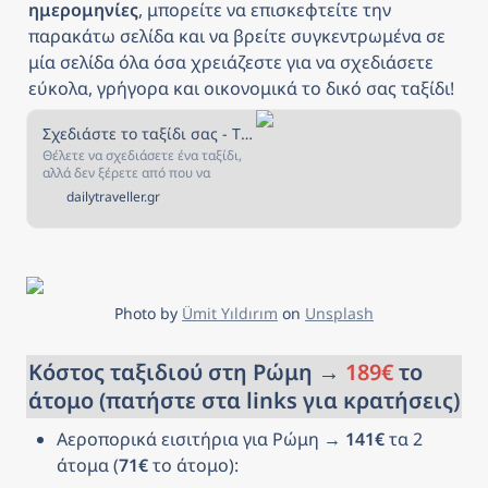
ημερομηνίες
, μπορείτε να επισκεφτείτε την 
παρακάτω σελίδα και να βρείτε συγκεντρωμένα σε 
μία σελίδα όλα όσα χρειάζεστε για να σχεδιάσετε 
εύκολα, γρήγορα και οικονομικά το δικό σας ταξίδι!
Σχεδιάστε το ταξίδι σας - The Daily Traveller
Θέλετε να σχεδιάσετε ένα ταξίδι,
αλλά δεν ξέρετε από που να
ξεκινήσετε; Αν ναι, τότε είστε στο
dailytraveller.gr
κατάλληλο μέρος! Στην σελίδα
αυτή έχουμε συγκεντρώσει όλα
όσα χρειάζεστε για να σχεδιάσετε
και να κλείσετε το ταξίδι που
πάντα ονειρευόσασταν!
Photo by 
Ümit Yıldırım
 on 
Unsplash
Κόστος ταξιδιού στη Ρώμη → 
189€
 το 
άτομο (πατήστε στα links για κρατήσεις)
Αεροπορικά εισιτήρια για Ρώμη → 
141€ 
τα 2 
άτομα (
71€
 το άτομο): 