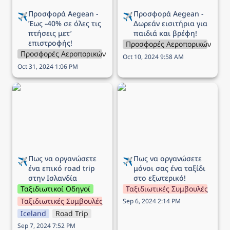
Προσφορά Aegean - 
Προσφορά Aegean - 
✈️
✈️
Έως -40% σε όλες τις 
Δωρεάν εισιτήρια για 
πτήσεις μετ’ 
παιδιά και βρέφη!
επιστροφής!
Προσφορές Αεροπορικών Εται
Προσφορές Αεροπορικών Εταιρειών
Oct 10, 2024 9:58 AM
Oct 31, 2024 1:06 PM
Πως να οργανώσετε ένα
Πως να οργανώσετε
επικό road trip στην
μόνοι σας ένα ταξίδι στο
Ισλανδία
εξωτερικό!
Πως να οργανώσετε 
Πως να οργανώσετε 
✈️
✈️
ένα επικό road trip 
μόνοι σας ένα ταξίδι 
στην Ισλανδία
στο εξωτερικό!
Ταξιδιωτικοί Οδηγοί
Ταξιδιωτικές Συμβουλές
Ταξιδιωτικές Συμβουλές
Sep 6, 2024 2:14 PM
Iceland
Road Trip
Sep 7, 2024 7:52 PM