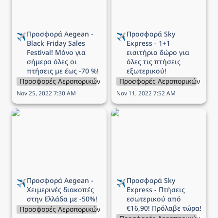
με έως -70 %!
Προσφορά Aegean - 
Προσφορά Sky 
✈️
✈️
Black Friday Sales 
Express - 1+1 
Festival! Μόνο για 
εισιτήριο δώρο για 
σήμερα όλες οι 
όλες τις πτήσεις 
πτήσεις με έως -70 %!
εξωτερικού!
Προσφορές Αεροπορικών Εταιρειών
Προσφορές Αεροπορικών Εται
Nov 25, 2022 7:30 AM
Nov 11, 2022 7:52 AM
Προσφορά Aegean -
Προσφορά Sky Express -
Χειμερινές διακοπές στην
Πτήσεις εσωτερικού από
Ελλάδα με -50%!
€16,90! Πρόλαβε τώρα!
Προσφορά Aegean - 
Προσφορά Sky 
✈️
✈️
Χειμερινές διακοπές 
Express - Πτήσεις 
στην Ελλάδα με -50%!
εσωτερικού από 
€16,90! Πρόλαβε τώρα!
Προσφορές Αεροπορικών Εταιρειών