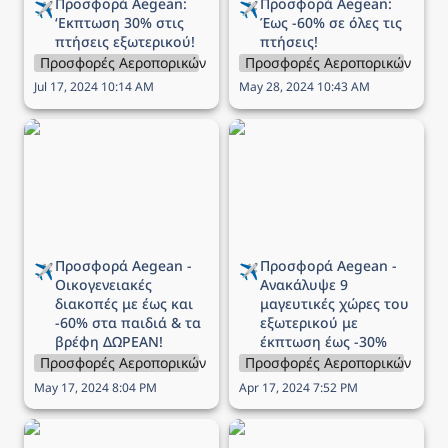
Προσφορά Aegean: 
Προσφορά Aegean: 
✈️
✈️
‘Εκπτωση 
30% στις 
Έως 
-60% σε όλες τις 
πτήσεις εξωτερικού!
πτήσεις!
Προσφορές Αεροπορικών Εταιρειών
Προσφορές Αεροπορικών Εται
Jul 17, 2024 10:14 AM
May 28, 2024 10:43 AM
Προσφορά Aegean -
Προσφορά Aegean -
Οικογενειακές διακοπές
Ανακάλυψε 9 μαγευτικές
με έως και -60% στα
χώρες του εξωτερικού
παιδιά & τα βρέφη
με έκπτωση έως -30%
ΔΩΡΕΑΝ!
Προσφορά Aegean - 
Προσφορά Aegean - 
✈️
✈️
Οικογενειακές 
Ανακάλυψε 9 
διακοπές με έως και 
μαγευτικές χώρες του 
-60% στα παιδιά & τα 
εξωτερικού με 
βρέφη ΔΩΡΕΑΝ!
έκπτωση έως -30%
Προσφορές Αεροπορικών Εταιρειών
Προσφορές Αεροπορικών Εται
May 17, 2024 8:04 PM
Apr 17, 2024 7:52 PM
Προσφορά Aegean - 9
Προσφορά Ryanair -