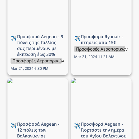
πόλεις της Γαλλίας σας
πτήσεις από 15€
περιμένουν με έκπτωση
έως 30%
Προσφορά Aegean - 9 
Προσφορά Ryanair - 
✈️
✈️
πόλεις της Γαλλίας 
πτήσεις από 15€
σας περιμένουν με 
Προσφορές Αεροπορικών Εται
έκπτωση έως 30%
Mar 21, 2024 11:21 AM
Προσφορές Αεροπορικών Εταιρειών
Mar 21, 2024 6:30 PM
Προσφορά Aegean - 12
Προσφορά Aegean -
πόλεις των Βαλκανίων σε
Γιορτάστε την ημέρα του
περιμένουν να τις
Αγίου Βαλεντίνου με 1+1
ανακαλύψεις με έως -40%
εισιτήριο δώρο!
Προσφορά Aegean - 
Προσφορά Aegean - 
✈️
✈️
12 πόλεις των 
Γιορτάστε την ημέρα 
Βαλκανίων σε 
του Αγίου Βαλεντίνου 