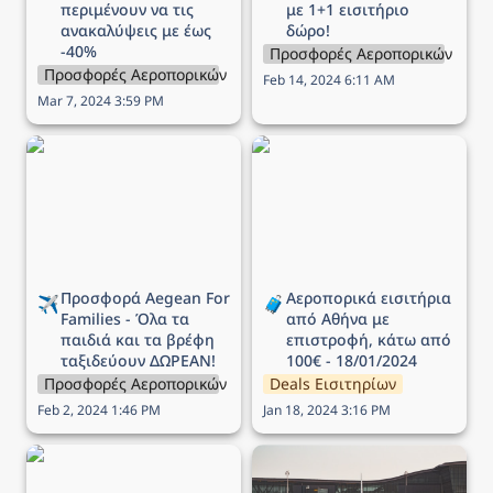
περιμένουν να τις 
με 1+1 εισιτήριο 
ανακαλύψεις με έως 
δώρο!
-40%
Προσφορές Αεροπορικών Εται
Προσφορές Αεροπορικών Εταιρειών
Feb 14, 2024 6:11 AM
Mar 7, 2024 3:59 PM
Προσφορά Aegean For
Αεροπορικά εισιτήρια
Families - Όλα τα παιδιά
από Αθήνα με επιστροφή,
και τα βρέφη ταξιδεύουν
κάτω από 100€ -
ΔΩΡΕΑΝ!
18/01/2024
Προσφορά Aegean For 
Αεροπορικά εισιτήρια 
✈️
🧳
Families - Όλα τα 
από Αθήνα με 
παιδιά και τα βρέφη 
επιστροφή, κάτω από 
ταξιδεύουν ΔΩΡΕΑΝ!
100€ - 18/01/2024
Προσφορές Αεροπορικών Εταιρειών
Deals Εισιτηρίων
Feb 2, 2024 1:46 PM
Jan 18, 2024 3:16 PM
Προσφορά Aegean -
Αεροπορικά εισιτήρια -
Ταξιδέψτε σε όλο το
Deals 04/01/2024