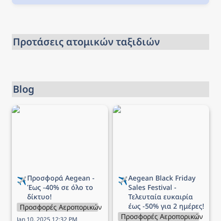
Προτάσεις ατομικών ταξιδιών
Blog
Προσφορά Aegean - Έως
Aegean Black Friday Sales
-40% σε όλο το δίκτυο!
Festival - Τελευταία
ευκαιρία έως -50% για 2
ημέρες!
Προσφορά Aegean - 
Aegean 
Black Friday 
✈️
✈️
Έως -40% σε όλο το 
Sales Festival - 
δίκτυο!
Τελευταία ευκαιρία 
έως -50% για 2 ημέρες!
Προσφορές Αεροπορικών Εταιρειών
Προσφορές Αεροπορικών Εται
Jan 10, 2025 12:32 PM