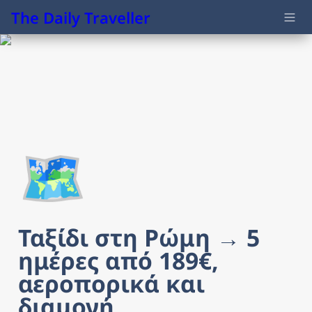
The Daily Traveller
🗺️
Ταξίδι στη Ρώμη → 5 
ημέρες από 189€, 
αεροπορικά και 
διαμονή