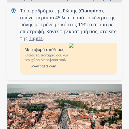
Το αεροδρόμιο της Ρώμης (
Ciampino
), 
απέχει περίπου 45 λεπτά από το κέντρο της 
πόλης με τρένο με κόστος 
11€
 το άτομο με 
επιστροφή. Κάντε την κράτησή σας, στο site 
της 
Tiqets
.
Μεταφορά από/προς το αεροδρόμιο Ρώμη (Ciampino)
Κλείσε τα εισιτήριά σου για
τον χώρο Μεταφορά από/
προς το αεροδρόμιο Ρώμη
www.tiqets.com
(Ciampino) διαδικτυακά.
Διάβασε εμπειρίες άλλων
πελατών, δες τις ώρες
λειτουργίας και οδηγίες για
το πώς να φτάσεις στον
χώρο Μεταφορά από/προς
το αεροδρόμιο Ρώμη
(Ciampino)