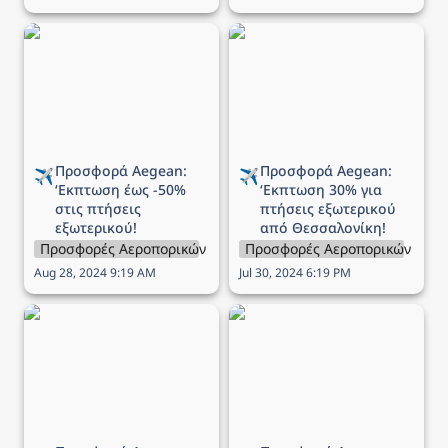
Προσφορά Aegean:
Προσφορά Aegean:
‘Εκπτωση έως -50% στις
‘Εκπτωση 30% για
πτήσεις εξωτερικού!
πτήσεις εξωτερικού από
Θεσσαλονίκη!
Προσφορά Aegean: 
Προσφορά Aegean: 
✈️
✈️
‘Εκπτωση 
έως -50% 
‘Εκπτωση 
30% για 
στις πτήσεις 
πτήσεις εξωτερικού 
εξωτερικού!
από Θεσσαλονίκη!
Προσφορές Αεροπορικών Εταιρειών
Προσφορές Αεροπορικών Εται
Aug 28, 2024 9:19 AM
Jul 30, 2024 6:19 PM
Προσφορά Aegean:
Προσφορά Aegean: Έως
‘Εκπτωση 30% στις
-60% σε όλες τις πτήσεις!
πτήσεις εξωτερικού!