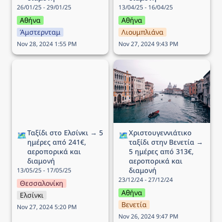
26/01/25 - 29/01/25
13/04/25 - 16/04/25
Αθήνα
Αθήνα
Άμστερνταμ
Λιουμπλιάνα
Nov 28, 2024 1:55 PM
Nov 27, 2024 9:43 PM
Ταξίδι στο Ελσίνκι → 5
Χριστουγεννιάτικο ταξίδι
ημέρες από 241€,
στην Βενετία → 5 ημέρες
αεροπορικά και διαμονή
από 313€, αεροπορικά
και διαμονή
Ταξίδι στο Ελσίνκι → 5 
Χριστουγεννιάτικο 
🗺️
🗺️
ημέρες από 241€, 
ταξίδι στην Βενετία → 
αεροπορικά και 
5 ημέρες από 313€, 
διαμονή
αεροπορικά και 
διαμονή
13/05/25 - 17/05/25
23/12/24 - 27/12/24
Θεσσαλονίκη
Αθήνα
Ελσίνκι
Βενετία
Nov 27, 2024 5:20 PM
Nov 26, 2024 9:47 PM