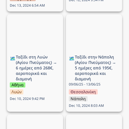
Dec 13, 2024 6:54 AM
Ταξίδι στη Λυών (Αγίου
Ταξίδι στην Νάπολη
Πνεύματος) → 6 ημέρες
(Αγίου Πνεύματος) → 5
από 268€, αεροπορικά
ημέρες από 195€,
και διαμονή
αεροπορικά και διαμονή
Ταξίδι στη Λυών 
Ταξίδι στην Νάπολη 
🗺️
🗺️
(Αγίου Πνεύματος) → 
(Αγίου Πνεύματος) → 
6 ημέρες από 268€, 
5 ημέρες από 195€, 
αεροπορικά και 
αεροπορικά και 
διαμονή
διαμονή
09/06/25 - 13/06/25
Αθήνα
Λυών
Θεσσαλονίκη
Νάπολη
Dec 10, 2024 9:42 PM
Dec 10, 2024 8:03 AM
Ταξίδι στο Ντουμπρόβνικ
Ταξίδι στην Ισλανδία → 7
(Αγίου Πνεύματος) → 5
ημέρες από 745€,