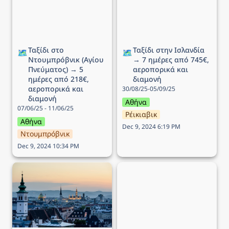
ημέρες από 218€,
αεροπορικά και διαμονή
αεροπορικά και διαμονή
Ταξίδι στο 
Ταξίδι στην Ισλανδία 
🗺️
🗺️
Ντουμπρόβνικ (Αγίου 
→ 7 ημέρες από 745€, 
Πνεύματος) → 5 
αεροπορικά και 
ημέρες από 218€, 
διαμονή
αεροπορικά και 
30/08/25-05/09/25
διαμονή
Αθήνα
07/06/25 - 11/06/25
Ρέικιαβικ
Αθήνα
Dec 9, 2024 6:19 PM
Ντουμπρόβνικ
Dec 9, 2024 10:34 PM
Ταξίδι στην Βιέννη (25η
Ταξίδι στο Παρίσι → 5
Μαρτίου) → 5 ημέρες
ημέρες από 299€,
από 163€, αεροπορικά
αεροπορικά και διαμονή
και διαμονή