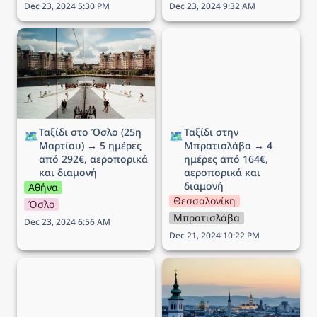
Dec 23, 2024 5:30 PM
Dec 23, 2024 9:32 AM
Ταξίδι στο Όσλο (25η
Ταξίδι στην Μπρατισλάβα
Μαρτίου) → 5 ημέρες
→ 4 ημέρες από 164€,
από 292€, αεροπορικά
αεροπορικά και διαμονή
και διαμονή
Ταξίδι στο Όσλο (25η 
Ταξίδι στην 
🗺️
🗺️
Μαρτίου) → 5 ημέρες 
Μπρατισλάβα → 4 
από 292€, αεροπορικά 
ημέρες από 164€, 
και διαμονή
αεροπορικά και 
διαμονή
Αθήνα
Θεσσαλονίκη
Όσλο
Μπρατισλάβα
Dec 23, 2024 6:56 AM
Dec 21, 2024 10:22 PM
Ταξίδι στο Μιλάνο → 5
Ταξίδι στην Βιέννη (Αγίου
ημέρες από 194€,
Βαλεντίνου) → 5 ημέρες
αεροπορικά και διαμονή
από 172€, αεροπορικά
και διαμονή