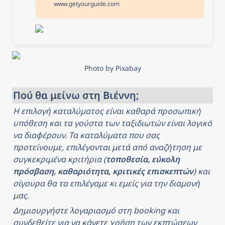
Airport Train between
www.getyourguide.com
Vienna Airport and the city
centre. Travel with the CAT
ticket safely, relaxed,
without hitting the traffic in
just 16 minutes. Free
cancellation Cancel up to
24 hours in advance for a
full refund Reserve now &
Photo by Pixabay
pay later Keep your travel
plans flexible - book your
spot and pay nothing today.
Πού θα μείνω στη Βιέννη;
Η επιλογή καταλύματος είναι καθαρά προσωπική 
υπόθεση και τα γούστα των ταξιδιωτών είναι λογικό 
να διαφέρουν. Τα καταλύματα που σας 
προτείνουμε, επιλέγονται μετά από αναζήτηση με 
συγκεκριμένα κριτήρια (
τοποθεσία, εύκολη 
πρόσβαση, καθαριότητα, κριτικές επισκεπτών
) και 
σίγουρα θα τα επιλέγαμε κι εμείς για την διαμονή 
μας.
Δημιουργήστε λογαριασμό στη booking και 
συνδεθείτε για να κάνετε χρήση των εκπτώσεων 