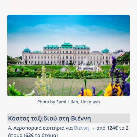
Photo by Sami Ullah, Unsplash
Κόστος ταξιδιού στη Βιέννη
Α. Αεροπορικά εισιτήρια για 
Βιέννη
 → από 
124€
 τα 2 
άτομα (
62€
 το άτομο)