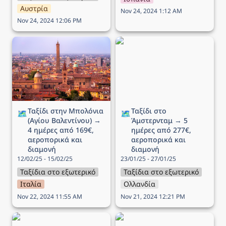
Αυστρία
Nov 24, 2024 1:12 AM
Nov 24, 2024 12:06 PM
Ταξίδι στην Μπολόνια
Ταξίδι στο Άμστερνταμ →
(Αγίου Βαλεντίνου) → 4
5 ημέρες από 277€,
ημέρες από 169€,
αεροπορικά και διαμονή
αεροπορικά και διαμονή
Ταξίδι στην Μπολόνια 
Ταξίδι στο 
🗺️
🗺️
(Αγίου Βαλεντίνου) → 
Άμστερνταμ → 5 
4 ημέρες από 169€, 
ημέρες από 277€, 
αεροπορικά και 
αεροπορικά και 
διαμονή
διαμονή
12/02/25 - 15/02/25
23/01/25 - 27/01/25
Ταξίδια στο εξωτερικό
Ταξίδια στο εξωτερικό
Ιταλία
Ολλανδία
Nov 22, 2024 11:55 AM
Nov 21, 2024 12:21 PM
Ταξίδι στην Γενεύη (25η
Ταξίδι στο Βρότσλαβ