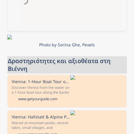
Photo by Sorina Ghe, Pexels
Δραστηριότητες και αξιοθέατα στη 
Βιέννη
Vienna: 1-Hour Boat Tour on the Danube Canal
Discover Vienna from the water on
a 1-hour boat tour along the banks
of the Danube Canal. Enjoy the
www.getyourguide.com
view of the highlights of the city
from the beautiful old buildings to
the new, trendy districts.
Vienna: Hallstatt & Alpine Peaks Day Trip with Skywalk Lift
Marvel at mountain peaks, serene
lakes, small villages, and
magnificent alpine scenery on a