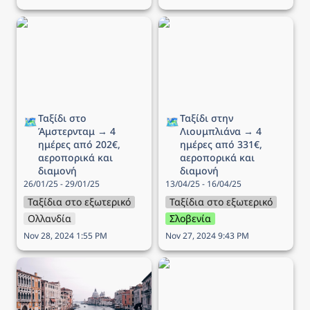
Ταξίδι στο Άμστερνταμ →
Ταξίδι στην Λιουμπλιάνα
4 ημέρες από 202€,
→ 4 ημέρες από 331€,
αεροπορικά και διαμονή
αεροπορικά και διαμονή
Ταξίδι στο 
Ταξίδι στην 
🗺️
🗺️
Άμστερνταμ → 4 
Λιουμπλιάνα → 4 
ημέρες από 202€, 
ημέρες από 331€, 
αεροπορικά και 
αεροπορικά και 
διαμονή
διαμονή
26/01/25 - 29/01/25
13/04/25 - 16/04/25
Ταξίδια στο εξωτερικό
Ταξίδια στο εξωτερικό
Ολλανδία
Σλοβενία
Nov 28, 2024 1:55 PM
Nov 27, 2024 9:43 PM
Χριστουγεννιάτικο ταξίδι
Ταξίδι στην Βασιλεία → 4
στην Βενετία → 5 ημέρες
ημέρες από 193€,
από 313€, αεροπορικά
αεροπορικά και διαμονή