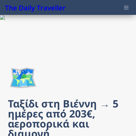
The Daily Traveller
🗺️
Ταξίδι στη Βιέννη → 5 
ημέρες από 203€, 
αεροπορικά και 
διαμονή