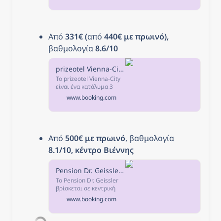
2,9χλμ. από το Μουσείο
Στρατιωτικής Ιστορίας.
Από 
331€ (
από
 440€ με πρωινό),
βαθμολογία 
8.6/10
prizeotel Vienna-City, Βιέννη, Αυστρία
Το prizeotel Vienna-City
είναι ένα κατάλυμα 3
αστέρων στη Βιέννη, σε
www.booking.com
απόσταση 500μ. από τον
κεντρικό σιδηροδρομικό
σταθμό της Βιέννης και
700μ.
Από 
500€ με πρωινό
, βαθμολογία 
8.1/10, κέντρο Βιέννης
Pension Dr. Geissler, Βιέννη, Αυστρία
Το Pension Dr. Geissler
βρίσκεται σε κεντρική
τοποθεσία, σε έναν
www.booking.com
παράδρομο στο κέντρο
της Βιέννης.