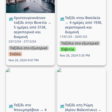
και διαμονή
Χριστουγεννιάτικο 
Ταξίδι στην Βασιλεία 
🗺️
🗺️
ταξίδι στην Βενετία → 
→ 4 ημέρες από 193€, 
5 ημέρες από 313€, 
αεροπορικά και 
αεροπορικά και 
διαμονή
διαμονή
17/01/25 - 20/01/25
23/12/24 - 27/12/24
Ταξίδια στο εξωτερικό
Ταξίδια στο εξωτερικό
Ελβετία
Ιταλία
Nov 26, 2024 5:35 PM
Nov 26, 2024 9:47 PM
Ταξίδι στο Ντουμπρόβνικ
Ταξίδι στη Ρώμη (Αγίου
→ 4 ημέρες από 190€,
Βαλεντίνου) → 5 ημέρες
αεροπορικά και διαμονή
από 149€, αεροπορικά
και διαμονή
Ταξίδι στο 
Ταξίδι στη Ρώμη 
🗺️
🗺️
Ντουμπρόβνικ → 4 
(Αγίου Βαλεντίνου) → 