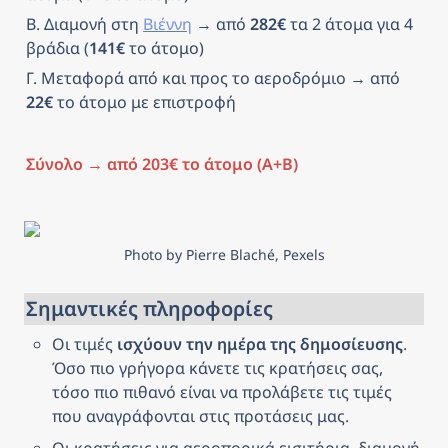
Β. Διαμονή στη 
Βιέννη
 → από 
282€
 τα 2 άτομα για 4 
βράδια (
141€
 το άτομο)
Γ. Μεταφορά από και προς το αεροδρόμιο → από 
22€
 το άτομο με επιστροφή
Σύνολο → από 203€ το άτομο (Α+Β)
Photo by Pierre Blaché, Pexels
Σημαντικές πληροφορίες
Οι τιμές 
ισχύουν την ημέρα της δημοσίευσης
. 
Όσο πιο γρήγορα κάνετε τις κρατήσεις σας, 
τόσο πιο πιθανό είναι να προλάβετε τις τιμές 
που αναγράφονται στις προτάσεις μας.
Οι κρατήσεις για αεροπορικά εισιτήρια, διαμονή, 