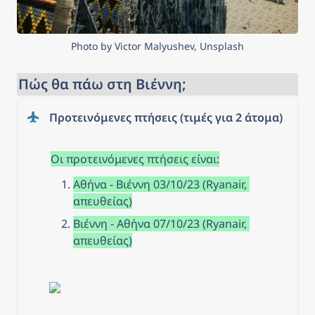
Photo by Victor Malyushev, Unsplash
Πώς θα πάω στη Βιέννη;
Προτεινόμενες πτήσεις (τιμές για 2 άτομα)
Οι προτεινόμενες πτήσεις είναι:
Αθήνα - Βιέννη 03/10/23 (Ryanair, 
απευθείας)
Βιέννη - Αθήνα 07/10/23 (Ryanair, 
απευθείας)