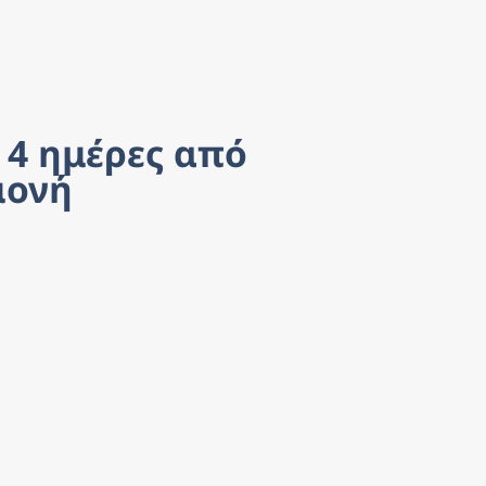
4 ημέρες από 
μονή