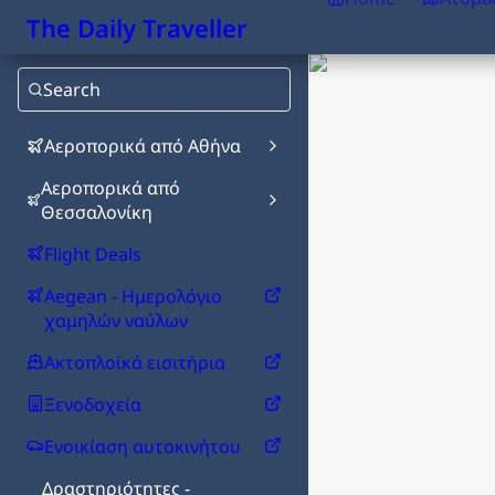
The Daily Traveller
Search
Αεροπορικά από Αθήνα
Αεροπορικά από
Θεσσαλονίκη
Flight Deals
Aegean - Ημερολόγιο
χαμηλών ναύλων
Ακτοπλοϊκά εισιτήρια
Ξενοδοχεία
Ενοικίαση αυτοκινήτου
Δραστηριότητες -