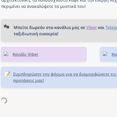
αρχιτεκτονική, τα πολυσύχναστα καφέ και την ενεργή νυχ
περιμένει να ανακαλύψετε τα μυστικά του!
Μπείτε δωρεάν στα κανάλια μας σε 
Viber
και 
Tele
ταξιδιωτική ευκαιρία!
Κανάλι Viber
Κα
📝
Συμπληρώστε την φόρμα για να διαμορφώσετε τις 
προτάσεις μας!