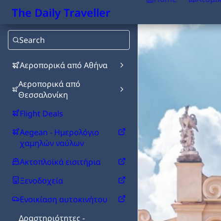
The Daily Traveller
Search
Αεροπορικά από Αθήνα
Αεροπορικά από
Θεσσαλονίκη
Flight Deals
Aegean - Ημερολόγιο
χαμηλών ναύλων
Ακτοπλοϊκά εισιτήρια
Ξενοδοχεία
Ενοικίαση αυτοκινήτου
Δραστηριότητες -