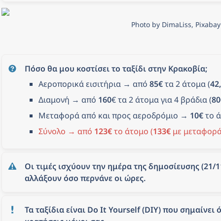
Photo by DimaLiss, Pixabay
Πόσο θα μου κοστίσει το ταξίδι στην Κρακοβία;
Αεροπορικά εισιτήρια → από 
85€
 τα 2 άτομα (
42
Διαμονή → από 
160
€ τα 2 άτομα για 4 βράδια (
80
Μεταφορά από και προς αεροδρόμιο → 
10€
 το 
Σύνολο → από 
123€
 το άτομο (
133€
 με μεταφορά
Οι τιμές ισχύουν την ημέρα της δημοσίευσης (21/11
αλλάξουν όσο περνάνε οι ώρες.
Τα ταξίδια είναι Do It Yourself (DIY) που σημαίνει ό