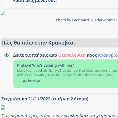
κρατήσεις μόνοι σας.
Photo by Leonhard_Niederwimmer,
Πώς θα πάω στην Κρακοβία;
Δείτε τις πτήσεις από 
Θεσσαλονίκη
 προς 
Κρακοβία
Kraków! Who's coming with me?
Make your travel wishlist, we'll do the rest Kiwi-Code uncovers prices
airlines don't want you to see. Use our flexible filters to tailor your
search. Look out for the travel hack star icon for even cheaper fares.
go.linkwi.se
Στιγμιότυπο 21/11/2022 (τιμή για 2 άτομα)
Στις περισσότερες πτήσεις δεν περιλαμβάνεται χειραποσκ