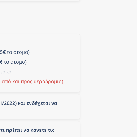
,5€
 το άτομο)
€
 το άτομο)
άτομο
 από και προς αεροδρόμιο)
/2022) και ενδέχεται να 
τι πρέπει να κάνετε τις 