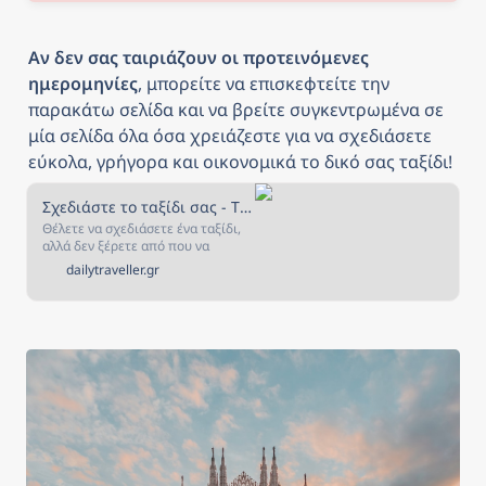
Αν δεν σας ταιριάζουν οι προτεινόμενες 
ημερομηνίες
, μπορείτε να επισκεφτείτε την 
παρακάτω σελίδα και να βρείτε συγκεντρωμένα σε 
μία σελίδα όλα όσα χρειάζεστε για να σχεδιάσετε 
εύκολα, γρήγορα και οικονομικά το δικό σας ταξίδι!
Σχεδιάστε το ταξίδι σας - The Daily Traveller
Θέλετε να σχεδιάσετε ένα ταξίδι,
αλλά δεν ξέρετε από που να
ξεκινήσετε; Αν ναι, τότε είστε στο
dailytraveller.gr
κατάλληλο μέρος! Στην σελίδα
αυτή έχουμε συγκεντρώσει όλα
όσα χρειάζεστε για να σχεδιάσετε
και να κλείσετε το ταξίδι που
πάντα ονειρευόσασταν!