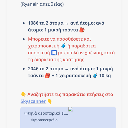
(Ryanair, απευθείας)
108€ τα 2 άτομα → ανά άτομο: ανά 
άτομο: 1 μικρή τσάντα 🎒
Μπορείτε να προσθέσετε και 
χειραποσκευή 🧳 ή παραδοτέα 
αποσκευή 🛄 με επιπλέον χρέωση, κατά 
τη διάρκεια της κράτησης
204€ τα 2 άτομα → ανά άτομο: 1 μικρή 
τσάντα 🎒 + 1 χειραποσκευή 
🧳 
10 kg
👇 
Αναζητήστε τις παρακάτω πτήσεις στο
Skyscanner
 👇
Φτηνά αεροπορικά εισιτήρια από Θεσσαλονίκη προς Μιλάνο στην Skyscanner
skyscanner.pxf.io