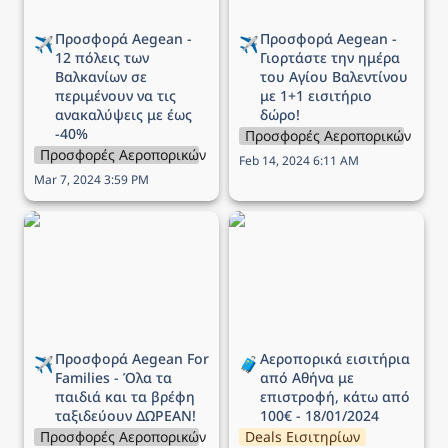
Προσφορά Aegean - 
Προσφορά Aegean - 
✈️
✈️
12 πόλεις των 
Γιορτάστε την ημέρα 
Βαλκανίων σε 
του Αγίου Βαλεντίνου 
περιμένουν να τις 
με 1+1 εισιτήριο 
ανακαλύψεις με έως 
δώρο!
-40%
Προσφορές Αεροπορικών Εται
Προσφορές Αεροπορικών Εταιρειών
Feb 14, 2024 6:11 AM
Mar 7, 2024 3:59 PM
Προσφορά Aegean For
Αεροπορικά εισιτήρια
Families - Όλα τα παιδιά
από Αθήνα με επιστροφή,
και τα βρέφη ταξιδεύουν
κάτω από 100€ -
ΔΩΡΕΑΝ!
18/01/2024
Προσφορά Aegean For 
Αεροπορικά εισιτήρια 
✈️
🧳
Families - Όλα τα 
από Αθήνα με 
παιδιά και τα βρέφη 
επιστροφή, κάτω από 
ταξιδεύουν ΔΩΡΕΑΝ!
100€ - 18/01/2024
Προσφορές Αεροπορικών Εταιρειών
Deals Εισιτηρίων