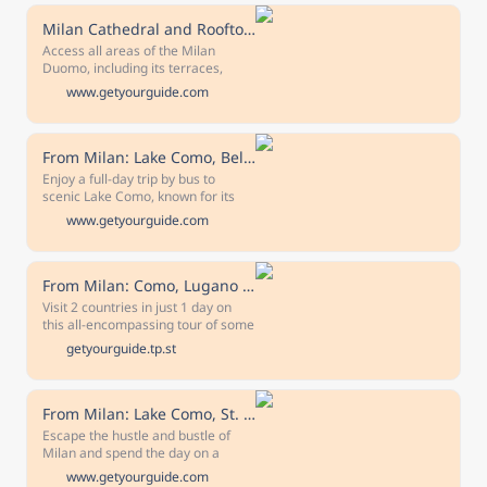
Milan Cathedral and Rooftop Ticket
Access all areas of the Milan
Duomo, including its terraces,
cathedral, museum and
www.getyourguide.com
archaeological area. Marvel at the
stained glass windows and visit the
Church of St. Gottardo in Corte.
Free cancellation Cancel up to 24
From Milan: Lake Como, Bellagio, and Varenna Day Tour
hours in advance to receive a full
Enjoy a full-day trip by bus to
refund Valid 3 days Check
scenic Lake Como, known for its
availability to see starting times.
beautiful villas and gardens, and to
www.getyourguide.com
the colorful villages of Bellagio and
Varenna. Enjoy a walking tour in
Como Take in the sights from a
lake cruise by private boat Explore
From Milan: Como, Lugano and Bellagio Exclusive Boat Cruise
the villages of Bellagio and
Visit 2 countries in just 1 day on
Varenna Enjoy a memorable full-
this all-encompassing tour of some
day trip by luxury bus to Lake
beautiful lakes and villages in
getyourguide.tp.st
Como, world famous for its
Switzerland and Italy. Enjoy an
beautiful villas and gardens.
exclusive boat cruise taking in the
sights of Lake Como.
From Milan: Lake Como, St. Moritz & Bernina Train Day Trip
Escape the hustle and bustle of
Milan and spend the day on a
scenic coach trip to Lake Como and
www.getyourguide.com