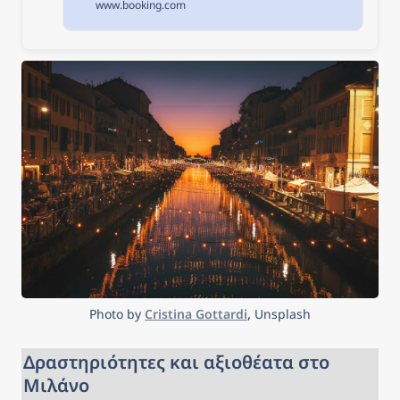
www.booking.com
Ιταλία. Διαθεσιμότητα και
εξαιρετικές τιμές.
Διαβάστε τα σχόλια για τα
ξενοδοχεία και επιλέξτε το
καλύτερο ξενοδοχείο για
τη διαμονή σας.
Photo by 
Cristina Gottardi
, 
Unsplash
Δραστηριότητες και αξιοθέατα στo 
Μιλάνο