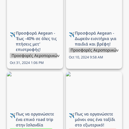
-40% σε όλες τις πτήσεις
Δωρεάν εισιτήρια για
μετ’ επιστροφής!
παιδιά και βρέφη!
Προσφορά Aegean - 
Προσφορά Aegean - 
✈️
✈️
Έως -40% σε όλες τις 
Δωρεάν εισιτήρια για 
πτήσεις μετ’ 
παιδιά και βρέφη!
επιστροφής!
Προσφορές Αεροπορικών Εται
Προσφορές Αεροπορικών Εταιρειών
Oct 10, 2024 9:58 AM
Oct 31, 2024 1:06 PM
Πως να οργανώσετε ένα
Πως να οργανώσετε
επικό road trip στην
μόνοι σας ένα ταξίδι στο
Ισλανδία
εξωτερικό!
Πως να οργανώσετε 
Πως να οργανώσετε 
✈️
✈️
ένα επικό road trip 
μόνοι σας ένα ταξίδι 
στην Ισλανδία
στο εξωτερικό!