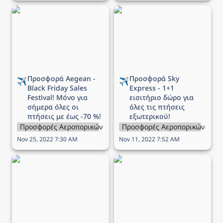
Προσφορά Aegean -
Προσφορά Sky Express -
Black Friday Sales
1+1 εισιτήριο δώρο για
Festival! Μόνο για
όλες τις πτήσεις
σήμερα όλες οι πτήσεις
εξωτερικού!
με έως -70 %!
Προσφορά Aegean - 
Προσφορά Sky 
✈️
✈️
Black Friday Sales 
Express - 1+1 
Festival! Μόνο για 
εισιτήριο δώρο για 
σήμερα όλες οι 
όλες τις πτήσεις 
πτήσεις με έως -70 %!
εξωτερικού!
Προσφορές Αεροπορικών Εταιρειών
Προσφορές Αεροπορικών Εται
Nov 25, 2022 7:30 AM
Nov 11, 2022 7:52 AM
Προσφορά Aegean -
Προσφορά Sky Express -
Χειμερινές διακοπές στην
Πτήσεις εσωτερικού από
Ελλάδα με -50%!
€16,90! Πρόλαβε τώρα!