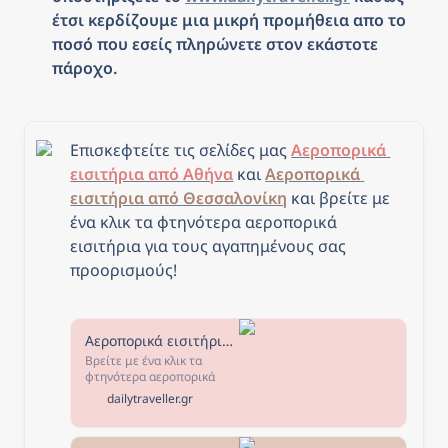
έτσι κερδίζουμε μια μικρή προμήθεια απο το 
ποσό που εσείς πληρώνετε στον εκάστοτε 
πάροχο.
Επισκεφτείτε τις σελίδες μας 
Αεροπορικά 
εισιτήρια από Αθήνα
 και 
Αεροπορικά 
εισιτήρια από Θεσσαλονίκη
και β
ρείτε με 
ένα κλικ τα φτηνότερα αεροπορικά 
εισιτήρια για τους αγαπημένους σας 
προορισμούς!
Αεροπορικά εισιτήρια από Αθήνα - The Daily Traveller
Βρείτε με ένα κλικ τα
φτηνότερα αεροπορικά
εισιτήρια από Αθήνα για
dailytraveller.gr
τους αγαπημένους σας
προορισμούς! Επιλέξτε τον
προορισμό που σας