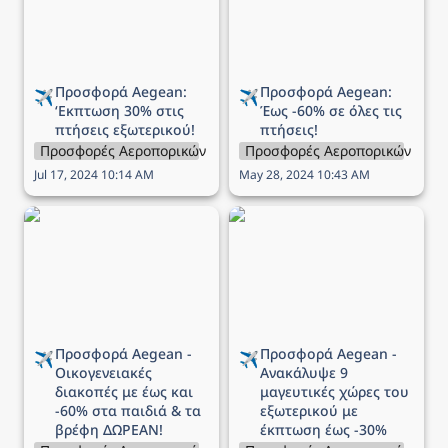
Προσφορά Aegean: 
Προσφορά Aegean: 
✈️
✈️
‘Εκπτωση 
30% στις 
Έως 
-60% σε όλες τις 
πτήσεις εξωτερικού!
πτήσεις!
Προσφορές Αεροπορικών Εταιρειών
Προσφορές Αεροπορικών Εται
Jul 17, 2024 10:14 AM
May 28, 2024 10:43 AM
Προσφορά Aegean -
Προσφορά Aegean -
Οικογενειακές διακοπές
Ανακάλυψε 9 μαγευτικές
με έως και -60% στα
χώρες του εξωτερικού
παιδιά & τα βρέφη
με έκπτωση έως -30%
ΔΩΡΕΑΝ!
Προσφορά Aegean - 
Προσφορά Aegean - 
✈️
✈️
Οικογενειακές 
Ανακάλυψε 9 
διακοπές με έως και 
μαγευτικές χώρες του 
-60% στα παιδιά & τα 
εξωτερικού με 
βρέφη ΔΩΡΕΑΝ!
έκπτωση έως -30%