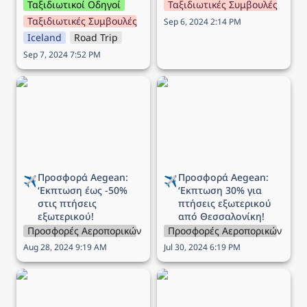
Ταξιδιωτικοί Οδηγοί
Ταξιδιωτικές Συμβουλές
Ταξιδιωτικές Συμβουλές
Sep 6, 2024 2:14 PM
Iceland
Road Trip
Sep 7, 2024 7:52 PM
Προσφορά Aegean:
Προσφορά Aegean:
‘Εκπτωση έως -50% στις
‘Εκπτωση 30% για
πτήσεις εξωτερικού!
πτήσεις εξωτερικού από
Θεσσαλονίκη!
Προσφορά Aegean: 
Προσφορά Aegean: 
✈️
✈️
‘Εκπτωση 
έως -50% 
‘Εκπτωση 
30% για 
στις πτήσεις 
πτήσεις εξωτερικού 
εξωτερικού!
από Θεσσαλονίκη!
Προσφορές Αεροπορικών Εταιρειών
Προσφορές Αεροπορικών Εται
Aug 28, 2024 9:19 AM
Jul 30, 2024 6:19 PM
Προσφορά Aegean:
Προσφορά Aegean: Έως
‘Εκπτωση 30% στις
-60% σε όλες τις πτήσεις!
πτήσεις εξωτερικού!