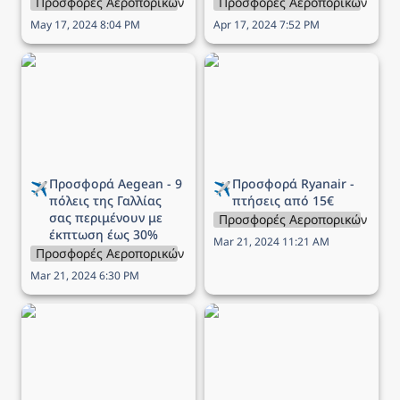
Προσφορές Αεροπορικών Εταιρειών
Προσφορές Αεροπορικών Εται
May 17, 2024 8:04 PM
Apr 17, 2024 7:52 PM
Προσφορά Aegean - 9
Προσφορά Ryanair -
πόλεις της Γαλλίας σας
πτήσεις από 15€
περιμένουν με έκπτωση
έως 30%
Προσφορά Aegean - 9 
Προσφορά Ryanair - 
✈️
✈️
πόλεις της Γαλλίας 
πτήσεις από 15€
σας περιμένουν με 
Προσφορές Αεροπορικών Εται
έκπτωση έως 30%
Mar 21, 2024 11:21 AM
Προσφορές Αεροπορικών Εταιρειών
Mar 21, 2024 6:30 PM
Προσφορά Aegean - 12
Προσφορά Aegean -
πόλεις των Βαλκανίων σε
Γιορτάστε την ημέρα του
περιμένουν να τις
Αγίου Βαλεντίνου με 1+1
ανακαλύψεις με έως -40%
εισιτήριο δώρο!