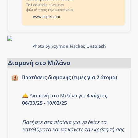
Το Leolandia είναι ένα
φιλικό προς την οικογένεια
θεματικό πάρκο κοντά στο
www.tiqets.com
Μιλάνο. Περιτριγυρισμένη
από καταπράσινο πάρκο,
αυτή η ασταμάτητη ζώνη
περιπέτειας είναι γεμάτη
με τρενάκια, υδάτινες
διαδρομές, ζώα για να
Photo by 
Szymon Fischer
, 
Unsplash
χαϊδέψετε, χαρακτήρες
κινουμένων σχεδίων για να
συναναστραφείτε, ακόμη
Διαμονή στο Μιλάνο
και μικροσκοπικά μοντέλα
ιταλικών ορόσημων.
🏨
Προτάσεις διαμονής (τιμές για 2 άτομα)
🛎️ Διαμονή στο Μιλάνο για 
4 νύχτες 
06/03/25 - 10/03/25
Πατήστε στα πλαίσια για να δείτε τα 
καταλύματα και να κάνετε την κράτησή σας