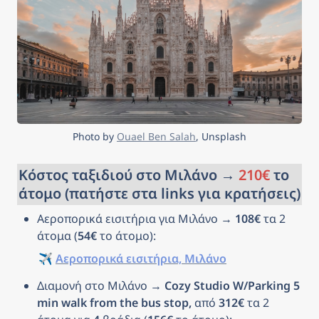
Photo by 
Ouael Ben Salah
, Unsplash
Κόστος ταξιδιού στο Μιλάνο → 
210€
 το 
άτομο (πατήστε στα links για κρατήσεις)
Αεροπορικά εισιτήρια για Μιλάνο → 
108€
 τα 2 
άτομα (
54€
 το άτομο): 
✈️ 
Αεροπορικά εισιτήρια, Μιλάνο
Διαμονή στο Μιλάνο → 
Cozy Studio W/Parking 5 
min walk from the bus stop, 
από 
312€
 τα 2 