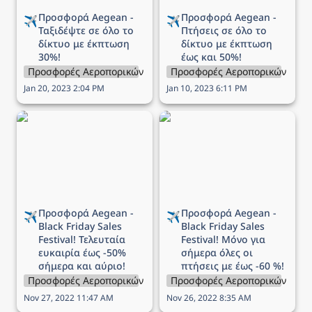
Προσφορά Aegean - 
Προσφορά Aegean - 
✈️
✈️
Ταξιδέψτε σε όλο το 
Πτήσεις σε όλο το 
δίκτυο με έκπτωση 
δίκτυο με
 έκπτωση 
30%!
έως και 50%!
Προσφορές Αεροπορικών Εταιρειών
Προσφορές Αεροπορικών Εται
Jan 20, 2023 2:04 PM
Jan 10, 2023 6:11 PM
Προσφορά Aegean -
Προσφορά Aegean -
Black Friday Sales
Black Friday Sales
Festival! Τελευταία
Festival! Μόνο για
ευκαιρία έως -50%
σήμερα όλες οι πτήσεις
σήμερα και αύριο!
με έως -60 %!
Προσφορά Aegean - 
Προσφορά Aegean - 
✈️
✈️
Black Friday Sales 
Black Friday Sales 
Festival! Τελευταία 
Festival! Μόνο για 
ευκαιρία έως -50% 
σήμερα όλες οι 
σήμερα και αύριο!
πτήσεις με έως -60 %!
Προσφορές Αεροπορικών Εταιρειών
Προσφορές Αεροπορικών Εται
Nov 27, 2022 11:47 AM
Nov 26, 2022 8:35 AM