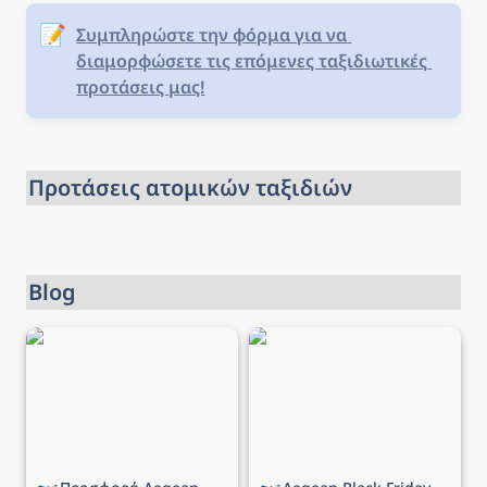
📝
Συμπληρώστε την φόρμα για να 
διαμορφώσετε τις επόμενες ταξιδιωτικές 
προτάσεις μας!
Προτάσεις ατομικών ταξιδιών
Blog
Προσφορά Aegean - Έως
Aegean Black Friday Sales
-40% σε όλο το δίκτυο!
Festival - Τελευταία
ευκαιρία έως -50% για 2
ημέρες!