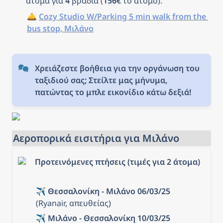
άτομα για 
4
 βράδια (
156€
 το άτομο): 
🛎️ 
Cozy Studio W/Parking 5 min walk from the 
bus stop, Μιλάνο
Χρειάζεστε βοήθεια για την οργάνωση του 
ταξιδιού σας; Στείλτε μας μήνυμα, 
πατώντας το μπλε εικονίδιο κάτω δεξιά!
Αεροπορικά εισιτήρια για Μιλάνο
Προτεινόμενες πτήσεις (τιμές για 2 άτομα)
✈️ 
Θεσσαλονίκη - Μιλάνο 06/03/25
(Ryanair, απευθείας)
✈️ 
Μιλάνο - Θεσσαλονίκη 10/03/25