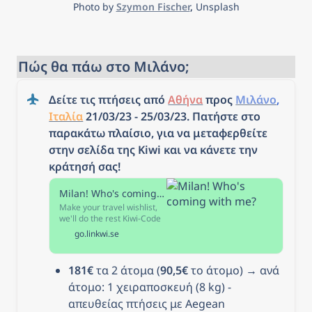
Photo by 
Szymon Fischer
, 
Unsplash
Πώς θα πάω στο Μιλάνο;
Δείτε τις πτήσεις από 
Αθήνα
 προς 
Μιλάνο
, 
Ιταλία
 21/03/23 - 25/03/23. Πατήστε στο 
παρακάτω πλαίσιο, για να μεταφερθείτε 
στην σελίδα της Kiwi και να κάνετε την 
κράτησή σας!
Milan! Who's coming with me?
Make your travel wishlist,
we'll do the rest Kiwi-Code
uncovers prices airlines
go.linkwi.se
don't want you to see. Use
our flexible filters to tailor
your search. Look out for
181€
 τα 2 άτομα (
90,5€
 το άτομο) → ανά 
the travel hack star icon for
even cheaper fares.
άτομο: 1 χειραποσκευή (8 kg) - 
απευθείας πτήσεις με Aegean