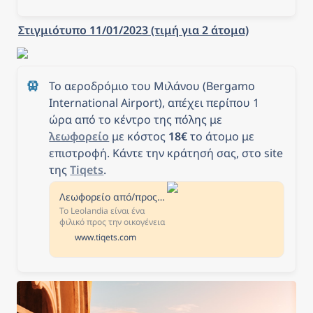
Στιγμιότυπο 11/01/2023 (τιμή για 2 άτομα)
Το αεροδρόμιο του Μιλάνου (Bergamo 
International Airport), απέχει περίπου 1 
ώρα από το κέντρο της πόλης με 
λεωφορείο
 με κόστος 
18€
 το άτομο με 
επιστροφή. Κάντε την κράτησή σας, στο site 
της 
Tiqets
.
Λεωφορείο από/προς Μιλάνο από το αεροδρόμιο Orio al Serio
Το Leolandia είναι ένα
φιλικό προς την οικογένεια
θεματικό πάρκο κοντά στο
www.tiqets.com
Μιλάνο. Περιτριγυρισμένη
από καταπράσινο πάρκο,
αυτή η ασταμάτητη ζώνη
περιπέτειας είναι γεμάτη
με τρενάκια, υδάτινες
διαδρομές, ζώα για να
χαϊδέψετε, χαρακτήρες