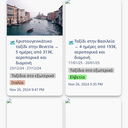
Χριστουγεννιάτικο ταξίδι
Ταξίδι στην Βασιλεία → 4
στην Βενετία → 5 ημέρες
ημέρες από 193€,
από 313€, αεροπορικά
αεροπορικά και διαμονή
και διαμονή
Χριστουγεννιάτικο 
Ταξίδι στην Βασιλεία 
🗺️
🗺️
ταξίδι στην Βενετία → 
→ 4 ημέρες από 193€, 
5 ημέρες από 313€, 
αεροπορικά και 
αεροπορικά και 
διαμονή
διαμονή
17/01/25 - 20/01/25
23/12/24 - 27/12/24
Ταξίδια στο εξωτερικό
Ταξίδια στο εξωτερικό
Ελβετία
Ιταλία
Nov 26, 2024 5:35 PM
Nov 26, 2024 9:47 PM
Ταξίδι στο Ντουμπρόβνικ
Ταξίδι στη Ρώμη (Αγίου
→ 4 ημέρες από 190€,
Βαλεντίνου) → 5 ημέρες
αεροπορικά και διαμονή
από 149€, αεροπορικά
και διαμονή