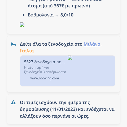
άτομα (
από
 367€ με πρωινό)
Βαθμολογία → 
8,0/10
Δείτε όλα τα ξενοδοχεία στο 
Μιλάνο
, 
Ιταλία
5627 ξενοδοχεία σε Μιλάνο, Ιταλία.
Η μέση τιμή για
ξενοδοχείο 3 αστέρων στο
Μιλάνο απόψε, είναι €
www.booking.com
195,20 το βράδυ. Αν
επιλέξετε να μείνετε σε
ξενοδοχείο 4 αστέρων
απόψε, θα πληρώσετε
περίπου € 284,37, ενώ ένα
Οι τιμές ισχύουν την ημέρα της 
ξενοδοχείο 5 αστέρων στο
Μιλάνο κοστίζει περίπου €
δημοσίευσης (11/01/2023) και ενδέχεται να 
1.211,90 (βάσει των τιμών
αλλάξουν όσο περνάνε οι ώρες.
στην Booking.com).