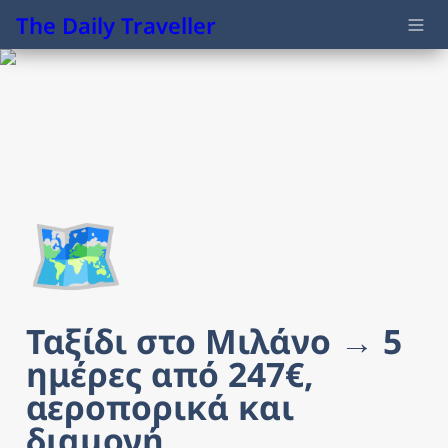
The Daily Traveller
🗺️
Ταξίδι στο Μιλάνο → 5 
ημέρες από 247€, 
αεροπορικά και 
διαμονή