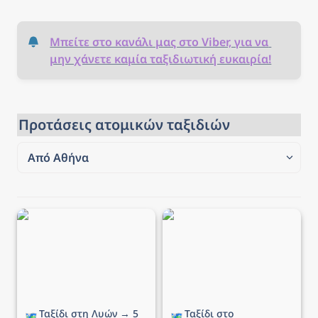
Μπείτε στο κανάλι μας στο Viber, για να 
μην χάνετε καμία ταξιδιωτική ευκαιρία!
Προτάσεις ατομικών ταξιδιών
Από Αθήνα
Από Αθήνα
Ταξίδι στη Λυών → 5
Ταξίδι στο Βουκουρέστι
Από Θεσσαλονίκη
ημέρες από 203€,
→ 4 ημέρες από 130€,
αεροπορικά και διαμονή
αεροπορικά και διαμονή
Ταξίδι στη Λυών → 5 
Ταξίδι στο 
🗺️
🗺️