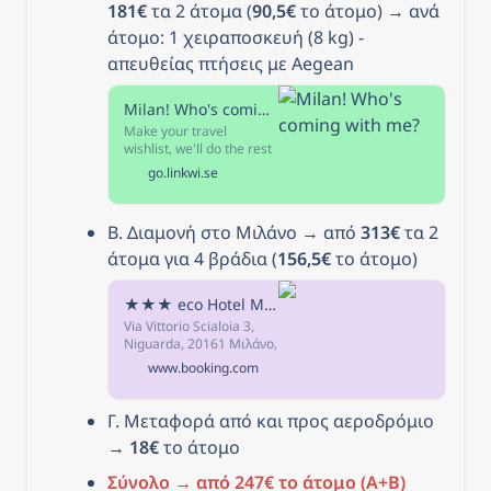
181€
 τα 2 άτομα (
90,5€
 το άτομο) → ανά 
άτομο: 1 χειραποσκευή (8 kg) - 
απευθείας πτήσεις με Aegean
Milan! Who's coming with me?
Make your travel
wishlist, we'll do the rest
Kiwi-Code uncovers
go.linkwi.se
prices airlines don't want
you to see. Use our
flexible filters to tailor
Β. Διαμονή στο Μιλάνο → από 
313€
 τα 2 
your search. Look out for
the travel hack star icon
άτομα για 4 βράδια (
156,5€
 το άτομο)
for even cheaper fares.
★★★ eco Hotel Milano & BioRiso Restaurant, Μιλάνο, Ιταλία
Via Vittorio Scialoia 3,
Niguarda, 20161 Μιλάνο,
Ιταλία - Μετά την
www.booking.com
κράτηση, όλα τα στοιχεία
του καταλύματος,
συμπεριλαμβανομένων
Γ. Μεταφορά από και προς αεροδρόμιο 
του τηλεφώνου και της
→ 
18€
 το άτομο
διεύθυνσης, παρέχονται
στην επιβεβαίωση της
Σύνολο → από 247€ το άτομο (Α+Β)
κράτησης και τον