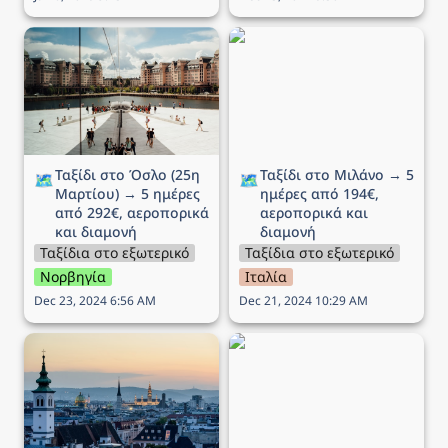
Ταξίδι στο Όσλο (25η
Ταξίδι στο Μιλάνο → 5
Μαρτίου) → 5 ημέρες
ημέρες από 194€,
από 292€, αεροπορικά
αεροπορικά και διαμονή
και διαμονή
Ταξίδι στο Όσλο (25η 
Ταξίδι στο Μιλάνο → 5 
🗺️
🗺️
Μαρτίου) → 5 ημέρες 
ημέρες από 194€, 
από 292€, αεροπορικά 
αεροπορικά και 
και διαμονή
διαμονή
Ταξίδια στο εξωτερικό
Ταξίδια στο εξωτερικό
Νορβηγία
Ιταλία
Dec 23, 2024 6:56 AM
Dec 21, 2024 10:29 AM
Ταξίδι στην Βιέννη (Αγίου
Ταξίδι στην Νάπολη → 5
Βαλεντίνου) → 5 ημέρες
ημέρες από 175€,
από 172€, αεροπορικά
αεροπορικά και διαμονή
και διαμονή