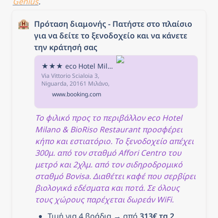
Genius
.
🏨
Πρόταση διαμονής - Πατήστε στο πλαίσιο 
για να δείτε το ξενοδοχείο και να κάνετε 
την κράτησή σας
★★★ eco Hotel Milano & BioRiso Restaurant, Μιλάνο, Ιταλία
Via Vittorio Scialoia 3,
Niguarda, 20161 Μιλάνο,
Ιταλία - Μετά την κράτηση,
www.booking.com
όλα τα στοιχεία του
καταλύματος,
συμπεριλαμβανομένων
Το φιλικό προς το περιβάλλον eco Hotel 
του τηλεφώνου και της
Milano & BioRiso Restaurant προσφέρει 
διεύθυνσης, παρέχονται
στην επιβεβαίωση της
κήπο και εστιατόριο. Το ξενοδοχείο απέχει 
κράτησης και τον
300μ. από τον σταθμό Affori Centro του 
λογαριασμό σας.
μετρό και 2χλμ. από τον σιδηροδρομικό 
σταθμό Bovisa. Διαθέτει καφέ που σερβίρει 
βιολογικά εδέσματα και ποτά. Σε όλους 
τους χώρους παρέχεται δωρεάν WiFi.
Τιμή για 4 βράδια → από 
313€ τα 2 