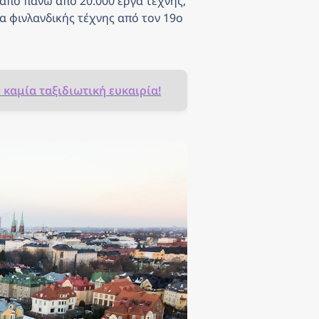
από πάνω από 20.000 έργα τέχνης, 
 φινλανδικής τέχνης από τον 19ο 
ε καμία ταξιδιωτική ευκαιρία!