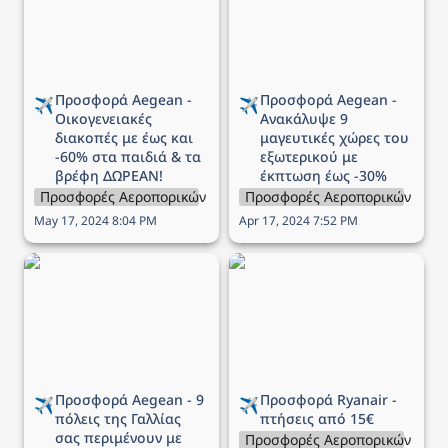
με έως και -60% στα
χώρες του εξωτερικού
παιδιά & τα βρέφη
με έκπτωση έως -30%
ΔΩΡΕΑΝ!
Προσφορά Aegean - 
Προσφορά Aegean - 
✈️
✈️
Οικογενειακές 
Ανακάλυψε 9 
διακοπές με έως και 
μαγευτικές χώρες του 
-60% στα παιδιά & τα 
εξωτερικού με 
βρέφη ΔΩΡΕΑΝ!
έκπτωση έως -30%
Προσφορές Αεροπορικών Εταιρειών
Προσφορές Αεροπορικών Εται
May 17, 2024 8:04 PM
Apr 17, 2024 7:52 PM
Προσφορά Aegean - 9
Προσφορά Ryanair -
πόλεις της Γαλλίας σας
πτήσεις από 15€
περιμένουν με έκπτωση
έως 30%
Προσφορά Aegean - 9 
Προσφορά Ryanair - 
✈️
✈️
πόλεις της Γαλλίας 
πτήσεις από 15€
σας περιμένουν με 
Προσφορές Αεροπορικών Εται