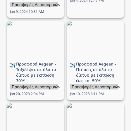
Jan 4, 2024 12:47 PM
Προσφορές Αεροπορικών Εταιρειών
Jan 9, 2024 10:31 AM
Προσφορά Aegean -
Προσφορά Aegean -
Ταξιδέψτε σε όλο το
Πτήσεις σε όλο το δίκτυο
δίκτυο με έκπτωση 30%!
με έκπτωση έως και 50%!
Προσφορά Aegean - 
Προσφορά Aegean - 
✈️
✈️
Ταξιδέψτε σε όλο το 
Πτήσεις σε όλο το 
δίκτυο με έκπτωση 
δίκτυο με
 έκπτωση 
30%!
έως και 50%!
Προσφορές Αεροπορικών Εταιρειών
Προσφορές Αεροπορικών Εται
Jan 20, 2023 2:04 PM
Jan 10, 2023 6:11 PM
Προσφορά Aegean -
Προσφορά Aegean -
Black Friday Sales
Black Friday Sales
Festival! Τελευταία
Festival! Μόνο για
ευκαιρία έως -50%
σήμερα όλες οι πτήσεις