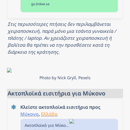
with our easy-to-use
go.linkwi.se
search engine and
interactive map — with
24/7 customer support &
the Kiwi.com Guarantee.
Στις περισσότερες πτήσεις δεν περιλαμβάνεται 
χειραποσκευή, παρά μόνο μια τσάντα γυναικεία / 
πλάτης / laptop. Αν χρειάζεστε χειραποσκευή ή 
βαλίτσα θα πρέπει να την προσθέσετε κατά τη 
διάρκεια της κράτησης.
Photo by Nick Gryll, Pexels
Ακτοπλοϊκά εισιτήρια για Μύκονο
Κλείστε ακτοπλοϊκά εισιτήρια προς 
Μύκονο
, 
Ελλάδα
Ακτοπλοϊκά για Μύκονο: Πληροφορίες, Δρομολόγια, Πλοία | Ferryscanner