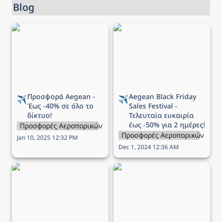
Blog
Προσφορά Aegean - Έως
Aegean Black Friday Sales
-40% σε όλο το δίκτυο!
Festival - Τελευταία
ευκαιρία έως -50% για 2
ημέρες!
Προσφορά Aegean - 
Aegean 
Black Friday 
✈️
✈️
Έως -40% σε όλο το 
Sales Festival - 
δίκτυο!
Τελευταία ευκαιρία 
έως -50% για 2 ημέρες!
Προσφορές Αεροπορικών Εταιρειών
Προσφορές Αεροπορικών Εται
Jan 10, 2025 12:32 PM
Dec 1, 2024 12:36 AM
Aegean Black Friday Sales
Aegean Black Friday Sales
Festival - Έως -60% σε
Festival - Έως -70% σε
όλο το δίκτυο για σήμερα
όλο το δίκτυο για σήμερα
μόνο!
μόνο!