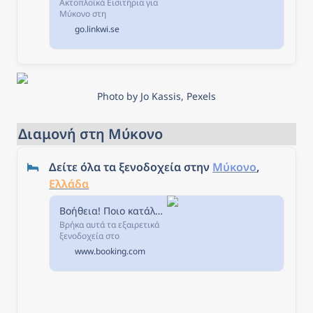
Ακτοπλοϊκά Εισιτήρια για
Μύκονο στη
ferryscanner.com.
go.linkwi.se
Συγκρίνετε τιμές,
δρομολόγια, ακτοπλοϊκές
εταιρείες και κλείστε τα
εισιτήρια σας τώρα!
Photo by Jo Kassis, Pexels
Διαμονή στη Μύκονο
Δείτε όλα τα ξενοδοχεία στην 
Μύκονο
, 
Ελλάδα
Βοήθεια! Ποιο κατάλυμα είναι καλύτερο;
Βρήκα αυτά τα εξαιρετικά
ξενοδοχεία στο
Booking.com και μου
www.booking.com
αρέσουν όλα. Βοηθήστε με
να αποφασίσω για ποιο να
κάνω κράτηση!