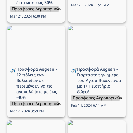
έκπτωση έως 30%
Mar 21, 2024 11:21 AM
Προσφορές Αεροπορικών Εταιρειών
Mar 21, 2024 6:30 PM
Προσφορά Aegean - 12
Προσφορά Aegean -
πόλεις των Βαλκανίων σε
Γιορτάστε την ημέρα του
περιμένουν να τις
Αγίου Βαλεντίνου με 1+1
ανακαλύψεις με έως -40%
εισιτήριο δώρο!
Προσφορά Aegean - 
Προσφορά Aegean - 
✈️
✈️
12 πόλεις των 
Γιορτάστε την ημέρα 
Βαλκανίων σε 
του Αγίου Βαλεντίνου 
περιμένουν να τις 
με 1+1 εισιτήριο 
ανακαλύψεις με έως 
δώρο!
-40%
Προσφορές Αεροπορικών Εται
Προσφορές Αεροπορικών Εταιρειών
Feb 14, 2024 6:11 AM
Mar 7, 2024 3:59 PM
Προσφορά Aegean For
Αεροπορικά εισιτήρια
Families - Όλα τα παιδιά
από Αθήνα με επιστροφή,