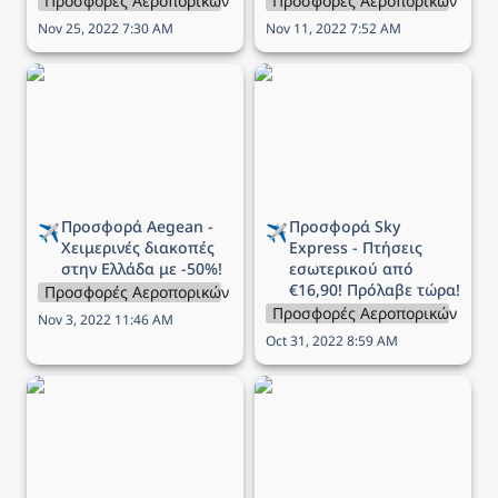
Προσφορές Αεροπορικών Εταιρειών
Προσφορές Αεροπορικών Εται
Nov 25, 2022 7:30 AM
Nov 11, 2022 7:52 AM
Προσφορά Aegean -
Προσφορά Sky Express -
Χειμερινές διακοπές στην
Πτήσεις εσωτερικού από
Ελλάδα με -50%!
€16,90! Πρόλαβε τώρα!
Προσφορά Aegean - 
Προσφορά Sky 
✈️
✈️
Χειμερινές διακοπές 
Express - Πτήσεις 
στην Ελλάδα με -50%!
εσωτερικού από 
€16,90! Πρόλαβε τώρα!
Προσφορές Αεροπορικών Εταιρειών
Προσφορές Αεροπορικών Εται
Nov 3, 2022 11:46 AM
Oct 31, 2022 8:59 AM
Προσφορά Aegean -
Προσφορά Aegean -
Χριστουγεννιάτικες
Χειμερινές διακοπές στο
διακοπές με έκπτωση
εξωτερικό με -50%!
έως 30% και διπλάσια
μίλια!