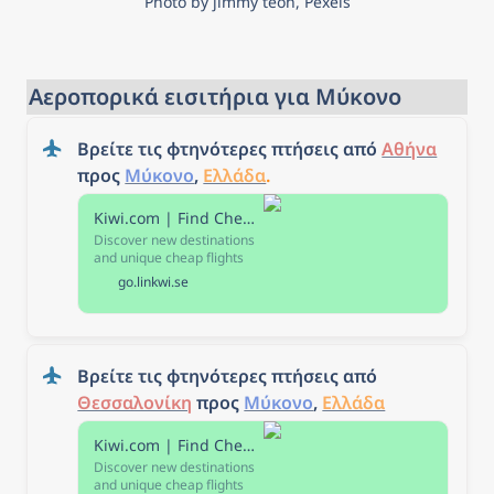
Photo by jimmy teoh, Pexels
Αεροπορικά εισιτήρια για Μύκονο
Βρείτε τις φτηνότερες πτήσεις από 
Αθήνα
προς 
Μύκονο
, 
Ελλάδα
. 
Kiwi.com | Find Cheap Flights & Discover New Destinations
Discover new destinations
and unique cheap flights
with our easy-to-use
go.linkwi.se
search engine and
interactive map — with
24/7 customer support &
the Kiwi.com Guarantee.
Βρείτε τις φτηνότερες πτήσεις από 
Θεσσαλονίκη
 προς 
Μύκονο
, 
Ελλάδα
Kiwi.com | Find Cheap Flights & Discover New Destinations
Discover new destinations
and unique cheap flights