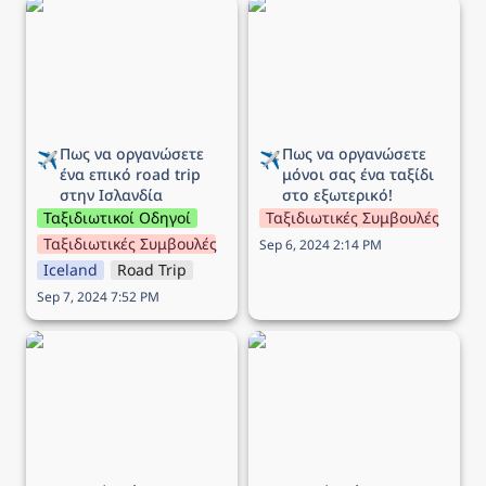
Πως να οργανώσετε ένα
Πως να οργανώσετε
επικό road trip στην
μόνοι σας ένα ταξίδι στο
Ισλανδία
εξωτερικό!
Πως να οργανώσετε 
Πως να οργανώσετε 
✈️
✈️
ένα επικό road trip 
μόνοι σας ένα ταξίδι 
στην Ισλανδία
στο εξωτερικό!
Ταξιδιωτικοί Οδηγοί
Ταξιδιωτικές Συμβουλές
Ταξιδιωτικές Συμβουλές
Sep 6, 2024 2:14 PM
Iceland
Road Trip
Sep 7, 2024 7:52 PM
Προσφορά Aegean:
Προσφορά Aegean:
‘Εκπτωση έως -50% στις
‘Εκπτωση 30% για
πτήσεις εξωτερικού!
πτήσεις εξωτερικού από
Θεσσαλονίκη!