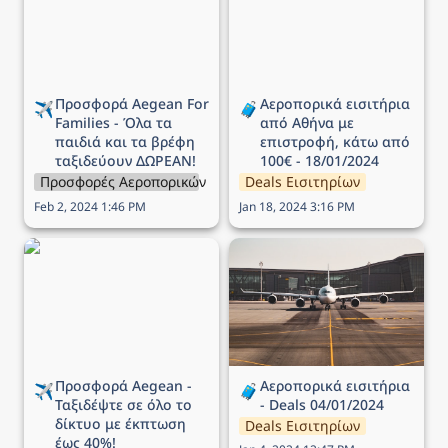
και τα βρέφη ταξιδεύουν
κάτω από 100€ -
ΔΩΡΕΑΝ!
18/01/2024
Προσφορά Aegean For 
Αεροπορικά εισιτήρια 
✈️
🧳
Families - Όλα τα 
από Αθήνα με 
παιδιά και τα βρέφη 
επιστροφή, κάτω από 
ταξιδεύουν ΔΩΡΕΑΝ!
100€ - 18/01/2024
Προσφορές Αεροπορικών Εταιρειών
Deals Εισιτηρίων
Feb 2, 2024 1:46 PM
Jan 18, 2024 3:16 PM
Προσφορά Aegean -
Αεροπορικά εισιτήρια -
Ταξιδέψτε σε όλο το
Deals 04/01/2024
δίκτυο με έκπτωση έως
40%!
Προσφορά Aegean - 
Αεροπορικά εισιτήρια 
✈️
🧳
Ταξιδέψτε σε όλο το 
- Deals 04/01/2024
δίκτυο με έκπτωση 
Deals Εισιτηρίων
έως 40%!