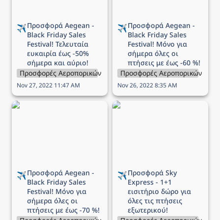
σήμερα και αύριο!
με έως -60 %!
Προσφορά Aegean - 
Προσφορά Aegean - 
✈️
✈️
Black Friday Sales 
Black Friday Sales 
Festival! Τελευταία 
Festival! Μόνο για 
ευκαιρία έως -50% 
σήμερα όλες οι 
σήμερα και αύριο!
πτήσεις με έως -60 %!
Προσφορές Αεροπορικών Εταιρειών
Προσφορές Αεροπορικών Εται
Nov 27, 2022 11:47 AM
Nov 26, 2022 8:35 AM
Προσφορά Aegean -
Προσφορά Sky Express -
Black Friday Sales
1+1 εισιτήριο δώρο για
Festival! Μόνο για
όλες τις πτήσεις
σήμερα όλες οι πτήσεις
εξωτερικού!
με έως -70 %!
Προσφορά Aegean - 
Προσφορά Sky 
✈️
✈️
Black Friday Sales 
Express - 1+1 
Festival! Μόνο για 
εισιτήριο δώρο για 
σήμερα όλες οι 
όλες τις πτήσεις 
πτήσεις με έως -70 %!
εξωτερικού!