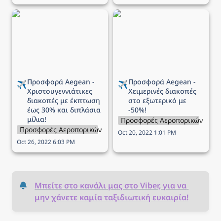
Προσφορά Aegean -
Προσφορά Aegean -
Χριστουγεννιάτικες
Χειμερινές διακοπές στο
διακοπές με έκπτωση
εξωτερικό με -50%!
έως 30% και διπλάσια
μίλια!
Προσφορά Aegean - 
Προσφορά Aegean - 
✈️
✈️
Χριστουγεννιάτικες 
Χειμερινές διακοπές 
διακοπές με έκπτωση 
στο εξωτερικό με 
έως 30% και διπλάσια 
-50%!
μίλια!
Προσφορές Αεροπορικών Εται
Προσφορές Αεροπορικών Εταιρειών
Oct 20, 2022 1:01 PM
Oct 26, 2022 6:03 PM
Μπείτε στο κανάλι μας στο Viber, για να 
μην χάνετε καμία ταξιδιωτική ευκαιρία!