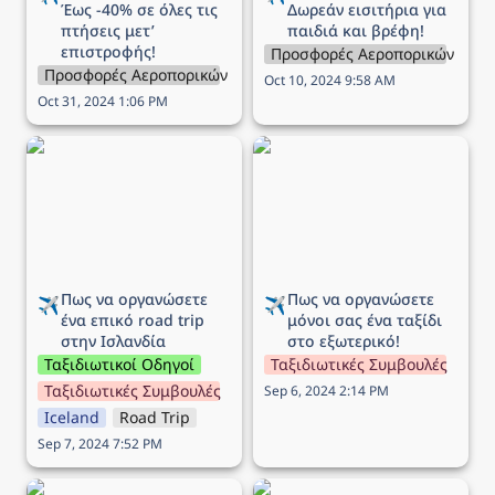
Έως -40% σε όλες τις 
Δωρεάν εισιτήρια για 
πτήσεις μετ’ 
παιδιά και βρέφη!
επιστροφής!
Προσφορές Αεροπορικών Εται
Προσφορές Αεροπορικών Εταιρειών
Oct 10, 2024 9:58 AM
Oct 31, 2024 1:06 PM
Πως να οργανώσετε ένα
Πως να οργανώσετε
επικό road trip στην
μόνοι σας ένα ταξίδι στο
Ισλανδία
εξωτερικό!
Πως να οργανώσετε 
Πως να οργανώσετε 
✈️
✈️
ένα επικό road trip 
μόνοι σας ένα ταξίδι 
στην Ισλανδία
στο εξωτερικό!
Ταξιδιωτικοί Οδηγοί
Ταξιδιωτικές Συμβουλές
Ταξιδιωτικές Συμβουλές
Sep 6, 2024 2:14 PM
Iceland
Road Trip
Sep 7, 2024 7:52 PM
Προσφορά Aegean:
Προσφορά Aegean: