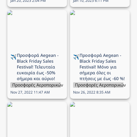
Jan 20, 2023 2:04 PM
Jan 10, 2023 6:11 PM
Προσφορά Aegean -
Προσφορά Aegean -
Black Friday Sales
Black Friday Sales
Festival! Τελευταία
Festival! Μόνο για
ευκαιρία έως -50%
σήμερα όλες οι πτήσεις
σήμερα και αύριο!
με έως -60 %!
Προσφορά Aegean - 
Προσφορά Aegean - 
✈️
✈️
Black Friday Sales 
Black Friday Sales 
Festival! Τελευταία 
Festival! Μόνο για 
ευκαιρία έως -50% 
σήμερα όλες οι 
σήμερα και αύριο!
πτήσεις με έως -60 %!
Προσφορές Αεροπορικών Εταιρειών
Προσφορές Αεροπορικών Εται
Nov 27, 2022 11:47 AM
Nov 26, 2022 8:35 AM
Προσφορά Aegean -
Προσφορά Sky Express -
Black Friday Sales
1+1 εισιτήριο δώρο για
Festival! Μόνο για
όλες τις πτήσεις
σήμερα όλες οι πτήσεις
εξωτερικού!
με έως -70 %!