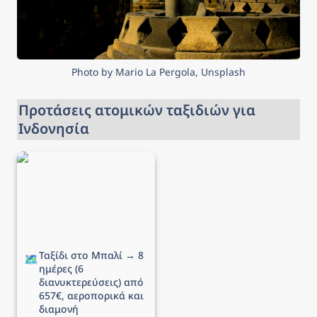
Photo by Mario La Pergola, Unsplash
Προτάσεις ατομικών ταξιδιών για 
Ινδονησία
Ταξίδι στο Μπαλί → 8
ημέρες (6
διανυκτερεύσεις) από
657€, αεροπορικά και
διαμονή
Ταξίδι στο Μπαλί → 8 
🗺️
ημέρες (6 
διανυκτερεύσεις) από 
657€, αεροπορικά και 
διαμονή