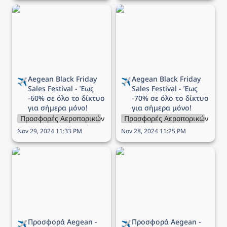
Aegean Black Friday Sales
Aegean Black Friday Sales
Festival - Έως -60% σε
Festival - Έως -70% σε
όλο το δίκτυο για σήμερα
όλο το δίκτυο για σήμερα
μόνο!
μόνο!
Aegean 
Black Friday 
Aegean 
Black Friday 
✈️
✈️
Sales Festival - Έως 
Sales Festival - Έως 
-60% σε όλο το δίκτυο 
-70% σε όλο το δίκτυο 
για σήμερα μόνο!
για σήμερα μόνο!
Προσφορές Αεροπορικών Εταιρειών
Προσφορές Αεροπορικών Εται
Nov 29, 2024 11:33 PM
Nov 28, 2024 11:25 PM
Προσφορά Aegean - Έως
Προσφορά Aegean -
-40% σε όλες τις πτήσεις
Δωρεάν εισιτήρια για
μετ’ επιστροφής!
παιδιά και βρέφη!
Προσφορά Aegean - 
Προσφορά Aegean - 
✈️
✈️