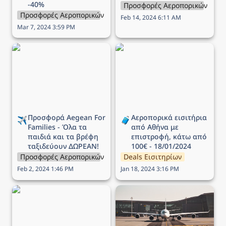
-40%
Προσφορές Αεροπορικών Εται
Προσφορές Αεροπορικών Εταιρειών
Feb 14, 2024 6:11 AM
Mar 7, 2024 3:59 PM
Προσφορά Aegean For
Αεροπορικά εισιτήρια
Families - Όλα τα παιδιά
από Αθήνα με επιστροφή,
και τα βρέφη ταξιδεύουν
κάτω από 100€ -
ΔΩΡΕΑΝ!
18/01/2024
Προσφορά Aegean For 
Αεροπορικά εισιτήρια 
✈️
🧳
Families - Όλα τα 
από Αθήνα με 
παιδιά και τα βρέφη 
επιστροφή, κάτω από 
ταξιδεύουν ΔΩΡΕΑΝ!
100€ - 18/01/2024
Προσφορές Αεροπορικών Εταιρειών
Deals Εισιτηρίων
Feb 2, 2024 1:46 PM
Jan 18, 2024 3:16 PM
Προσφορά Aegean -
Αεροπορικά εισιτήρια -
Ταξιδέψτε σε όλο το
Deals 04/01/2024
δίκτυο με έκπτωση έως
40%!