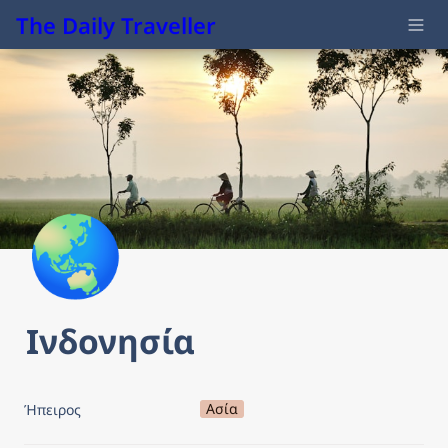
The Daily Traveller
🌏
Ινδονησία
Ασία
Ήπειρος