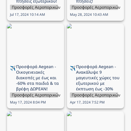
πτήσεις εξωτερικού!
πτήσεις!
Προσφορές Αεροπορικών Εταιρειών
Προσφορές Αεροπορικών Εται
Jul 17, 2024 10:14 AM
May 28, 2024 10:43 AM
Προσφορά Aegean -
Προσφορά Aegean -
Οικογενειακές διακοπές
Ανακάλυψε 9 μαγευτικές
με έως και -60% στα
χώρες του εξωτερικού
παιδιά & τα βρέφη
με έκπτωση έως -30%
ΔΩΡΕΑΝ!
Προσφορά Aegean - 
Προσφορά Aegean - 
✈️
✈️
Οικογενειακές 
Ανακάλυψε 9 
διακοπές με έως και 
μαγευτικές χώρες του 
-60% στα παιδιά & τα 
εξωτερικού με 
βρέφη ΔΩΡΕΑΝ!
έκπτωση έως -30%
Προσφορές Αεροπορικών Εταιρειών
Προσφορές Αεροπορικών Εται
May 17, 2024 8:04 PM
Apr 17, 2024 7:52 PM
Προσφορά Aegean - 9
Προσφορά Ryanair -
πόλεις της Γαλλίας σας
πτήσεις από 15€
περιμένουν με έκπτωση