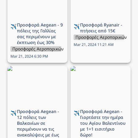
έως 30%
Προσφορά Aegean - 9 
Προσφορά Ryanair - 
✈️
✈️
πόλεις της Γαλλίας 
πτήσεις από 15€
σας περιμένουν με 
Προσφορές Αεροπορικών Εται
έκπτωση έως 30%
Mar 21, 2024 11:21 AM
Προσφορές Αεροπορικών Εταιρειών
Mar 21, 2024 6:30 PM
Προσφορά Aegean - 12
Προσφορά Aegean -
πόλεις των Βαλκανίων σε
Γιορτάστε την ημέρα του
περιμένουν να τις
Αγίου Βαλεντίνου με 1+1
ανακαλύψεις με έως -40%
εισιτήριο δώρο!
Προσφορά Aegean - 
Προσφορά Aegean - 
✈️
✈️
12 πόλεις των 
Γιορτάστε την ημέρα 
Βαλκανίων σε 
του Αγίου Βαλεντίνου 
περιμένουν να τις 
με 1+1 εισιτήριο 
ανακαλύψεις με έως 
δώρο!