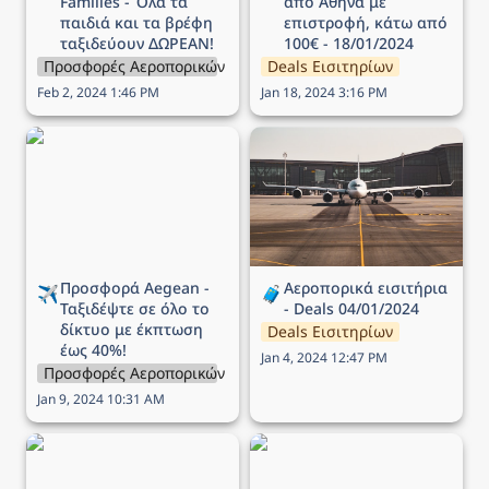
Families - Όλα τα 
από Αθήνα με 
παιδιά και τα βρέφη 
επιστροφή, κάτω από 
ταξιδεύουν ΔΩΡΕΑΝ!
100€ - 18/01/2024
Προσφορές Αεροπορικών Εταιρειών
Deals Εισιτηρίων
Feb 2, 2024 1:46 PM
Jan 18, 2024 3:16 PM
Προσφορά Aegean -
Αεροπορικά εισιτήρια -
Ταξιδέψτε σε όλο το
Deals 04/01/2024
δίκτυο με έκπτωση έως
40%!
Προσφορά Aegean - 
Αεροπορικά εισιτήρια 
✈️
🧳
Ταξιδέψτε σε όλο το 
- Deals 04/01/2024
δίκτυο με έκπτωση 
Deals Εισιτηρίων
έως 40%!
Jan 4, 2024 12:47 PM
Προσφορές Αεροπορικών Εταιρειών
Jan 9, 2024 10:31 AM
Προσφορά Aegean -
Προσφορά Aegean -
Ταξιδέψτε σε όλο το
Πτήσεις σε όλο το δίκτυο