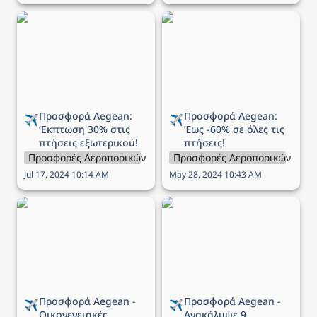
Προσφορά Aegean:
Προσφορά Aegean: Έως
‘Εκπτωση 30% στις
-60% σε όλες τις πτήσεις!
πτήσεις εξωτερικού!
Προσφορά Aegean: 
Προσφορά Aegean: 
✈️
✈️
‘Εκπτωση 
30% στις 
Έως 
-60% σε όλες τις 
πτήσεις εξωτερικού!
πτήσεις!
Προσφορές Αεροπορικών Εταιρειών
Προσφορές Αεροπορικών Εται
Jul 17, 2024 10:14 AM
May 28, 2024 10:43 AM
Προσφορά Aegean -
Προσφορά Aegean -
Οικογενειακές διακοπές
Ανακάλυψε 9 μαγευτικές
με έως και -60% στα
χώρες του εξωτερικού
παιδιά & τα βρέφη
με έκπτωση έως -30%
ΔΩΡΕΑΝ!
Προσφορά Aegean - 
Προσφορά Aegean - 
✈️
✈️
Οικογενειακές 
Ανακάλυψε 9 