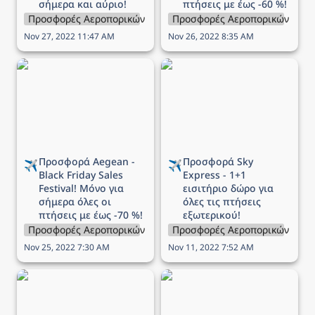
σήμερα και αύριο!
πτήσεις με έως -60 %!
Προσφορές Αεροπορικών Εταιρειών
Προσφορές Αεροπορικών Εται
Nov 27, 2022 11:47 AM
Nov 26, 2022 8:35 AM
Προσφορά Aegean -
Προσφορά Sky Express -
Black Friday Sales
1+1 εισιτήριο δώρο για
Festival! Μόνο για
όλες τις πτήσεις
σήμερα όλες οι πτήσεις
εξωτερικού!
με έως -70 %!
Προσφορά Aegean - 
Προσφορά Sky 
✈️
✈️
Black Friday Sales 
Express - 1+1 
Festival! Μόνο για 
εισιτήριο δώρο για 
σήμερα όλες οι 
όλες τις πτήσεις 
πτήσεις με έως -70 %!
εξωτερικού!
Προσφορές Αεροπορικών Εταιρειών
Προσφορές Αεροπορικών Εται
Nov 25, 2022 7:30 AM
Nov 11, 2022 7:52 AM
Προσφορά Aegean -
Προσφορά Sky Express -
Χειμερινές διακοπές στην
Πτήσεις εσωτερικού από
Ελλάδα με -50%!
€16,90! Πρόλαβε τώρα!