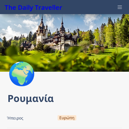
The Daily Traveller
🌍
Ρουμανία
Ευρώπη
Ήπειρος