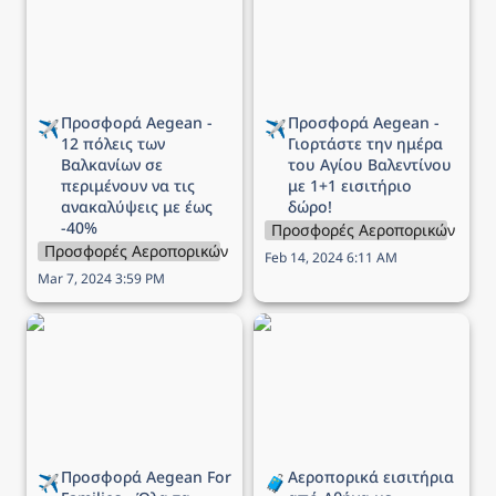
περιμένουν να τις
Αγίου Βαλεντίνου με 1+1
ανακαλύψεις με έως -40%
εισιτήριο δώρο!
Προσφορά Aegean - 
Προσφορά Aegean - 
✈️
✈️
12 πόλεις των 
Γιορτάστε την ημέρα 
Βαλκανίων σε 
του Αγίου Βαλεντίνου 
περιμένουν να τις 
με 1+1 εισιτήριο 
ανακαλύψεις με έως 
δώρο!
-40%
Προσφορές Αεροπορικών Εται
Προσφορές Αεροπορικών Εταιρειών
Feb 14, 2024 6:11 AM
Mar 7, 2024 3:59 PM
Προσφορά Aegean For
Αεροπορικά εισιτήρια
Families - Όλα τα παιδιά
από Αθήνα με επιστροφή,
και τα βρέφη ταξιδεύουν
κάτω από 100€ -
ΔΩΡΕΑΝ!
18/01/2024
Προσφορά Aegean For 
Αεροπορικά εισιτήρια 
✈️
🧳