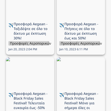
δίκτυο με έκπτωση 30%!
με έκπτωση έως και 50%!
Προσφορά Aegean - 
Προσφορά Aegean - 
✈️
✈️
Ταξιδέψτε σε όλο το 
Πτήσεις σε όλο το 
δίκτυο με έκπτωση 
δίκτυο με
 έκπτωση 
30%!
έως και 50%!
Προσφορές Αεροπορικών Εταιρειών
Προσφορές Αεροπορικών Εται
Jan 20, 2023 2:04 PM
Jan 10, 2023 6:11 PM
Προσφορά Aegean -
Προσφορά Aegean -
Black Friday Sales
Black Friday Sales
Festival! Τελευταία
Festival! Μόνο για
ευκαιρία έως -50%
σήμερα όλες οι πτήσεις
σήμερα και αύριο!
με έως -60 %!
Προσφορά Aegean - 
Προσφορά Aegean - 
✈️
✈️
Black Friday Sales 
Black Friday Sales 
Festival! Τελευταία 
Festival! Μόνο για 
ευκαιρία έως -50% 
σήμερα όλες οι 