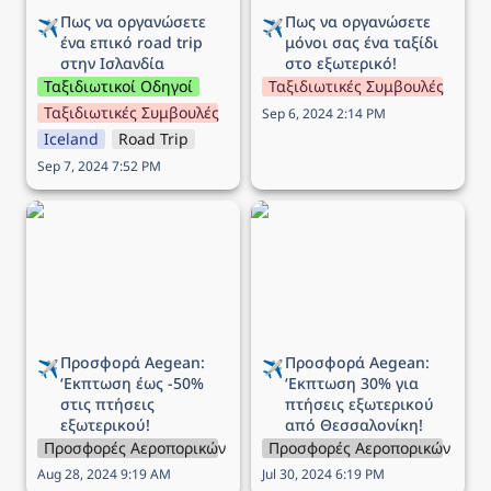
Πως να οργανώσετε 
Πως να οργανώσετε 
✈️
✈️
ένα επικό road trip 
μόνοι σας ένα ταξίδι 
στην Ισλανδία
στο εξωτερικό!
Ταξιδιωτικοί Οδηγοί
Ταξιδιωτικές Συμβουλές
Ταξιδιωτικές Συμβουλές
Sep 6, 2024 2:14 PM
Iceland
Road Trip
Sep 7, 2024 7:52 PM
Προσφορά Aegean:
Προσφορά Aegean:
‘Εκπτωση έως -50% στις
‘Εκπτωση 30% για
πτήσεις εξωτερικού!
πτήσεις εξωτερικού από
Θεσσαλονίκη!
Προσφορά Aegean: 
Προσφορά Aegean: 
✈️
✈️
‘Εκπτωση 
έως -50% 
‘Εκπτωση 
30% για 
στις πτήσεις 
πτήσεις εξωτερικού 
εξωτερικού!
από Θεσσαλονίκη!
Προσφορές Αεροπορικών Εταιρειών
Προσφορές Αεροπορικών Εται
Aug 28, 2024 9:19 AM
Jul 30, 2024 6:19 PM