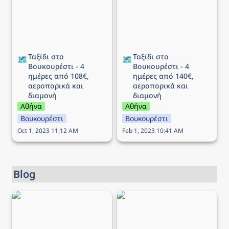
αεροπορικά και διαμονή
αεροπορικά και διαμονή
Ταξίδι στο 
Ταξίδι στο 
🗺️
🗺️
Βουκουρέστι - 4 
Βουκουρέστι - 4 
ημέρες από 108€, 
ημέρες από 140€, 
αεροπορικά και 
αεροπορικά και 
διαμονή
διαμονή
Αθήνα
Αθήνα
Βουκουρέστι
Βουκουρέστι
Oct 1, 2023 11:12 AM
Feb 1, 2023 10:41 AM
Blog
Προσφορά Aegean - Έως
Aegean Black Friday Sales
-40% σε όλο το δίκτυο!
Festival - Τελευταία
ευκαιρία έως -50% για 2