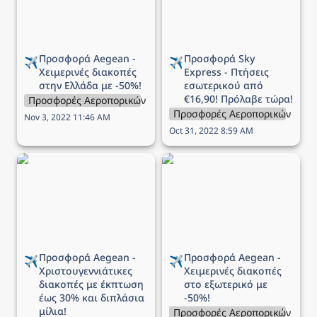
Προσφορά Aegean - 
Προσφορά Sky 
✈️
✈️
Χειμερινές διακοπές 
Express - Πτήσεις 
στην Ελλάδα με -50%!
εσωτερικού από 
€16,90! Πρόλαβε τώρα!
Προσφορές Αεροπορικών Εταιρειών
Προσφορές Αεροπορικών Εται
Nov 3, 2022 11:46 AM
Oct 31, 2022 8:59 AM
Προσφορά Aegean -
Προσφορά Aegean -
Χριστουγεννιάτικες
Χειμερινές διακοπές στο
διακοπές με έκπτωση
εξωτερικό με -50%!
έως 30% και διπλάσια
μίλια!
Προσφορά Aegean - 
Προσφορά Aegean - 
✈️
✈️
Χριστουγεννιάτικες 
Χειμερινές διακοπές 
διακοπές με έκπτωση 
στο εξωτερικό με 
έως 30% και διπλάσια 
-50%!
μίλια!
Προσφορές Αεροπορικών Εται