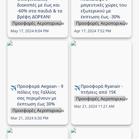
διακοπές με έως και 
μαγευτικές χώρες του 
-60% στα παιδιά & τα 
εξωτερικού με 
βρέφη ΔΩΡΕΑΝ!
έκπτωση έως -30%
Προσφορές Αεροπορικών Εταιρειών
Προσφορές Αεροπορικών Εται
May 17, 2024 8:04 PM
Apr 17, 2024 7:52 PM
Προσφορά Aegean - 9
Προσφορά Ryanair -
πόλεις της Γαλλίας σας
πτήσεις από 15€
περιμένουν με έκπτωση
έως 30%
Προσφορά Aegean - 9 
Προσφορά Ryanair - 
✈️
✈️
πόλεις της Γαλλίας 
πτήσεις από 15€
σας περιμένουν με 
Προσφορές Αεροπορικών Εται
έκπτωση έως 30%
Mar 21, 2024 11:21 AM
Προσφορές Αεροπορικών Εταιρειών
Mar 21, 2024 6:30 PM
Προσφορά Aegean - 12
Προσφορά Aegean -
πόλεις των Βαλκανίων σε
Γιορτάστε την ημέρα του