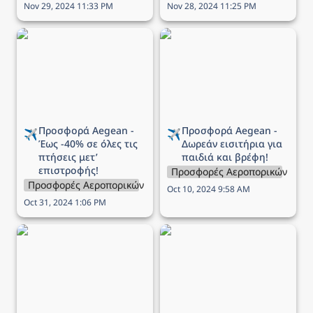
Nov 29, 2024 11:33 PM
Nov 28, 2024 11:25 PM
Προσφορά Aegean - Έως
Προσφορά Aegean -
-40% σε όλες τις πτήσεις
Δωρεάν εισιτήρια για
μετ’ επιστροφής!
παιδιά και βρέφη!
Προσφορά Aegean - 
Προσφορά Aegean - 
✈️
✈️
Έως -40% σε όλες τις 
Δωρεάν εισιτήρια για 
πτήσεις μετ’ 
παιδιά και βρέφη!
επιστροφής!
Προσφορές Αεροπορικών Εται
Προσφορές Αεροπορικών Εταιρειών
Oct 10, 2024 9:58 AM
Oct 31, 2024 1:06 PM
Πως να οργανώσετε ένα
Πως να οργανώσετε
επικό road trip στην
μόνοι σας ένα ταξίδι στο
Ισλανδία
εξωτερικό!