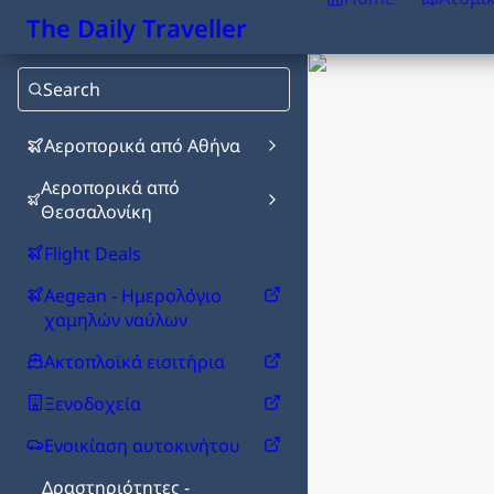
The Daily Traveller
Search
Αεροπορικά από Αθήνα
Αεροπορικά από
Θεσσαλονίκη
Flight Deals
Aegean - Ημερολόγιο
χαμηλών ναύλων
Ακτοπλοϊκά εισιτήρια
Ξενοδοχεία
Ενοικίαση αυτοκινήτου
Δραστηριότητες -