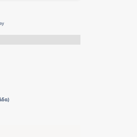
ay
άδα)