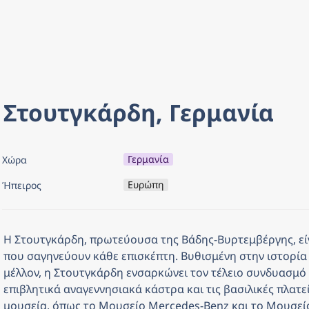
Στουτγκάρδη, Γερμανία
Γερμανία
Χώρα
Ευρώπη
Ήπειρος
Η Στουτγκάρδη, πρωτεύουσα της Βάδης-Βυρτεμβέργης, είνα
που σαγηνεύουν κάθε επισκέπτη. Βυθισμένη στην ιστορία 
μέλλον, η Στουτγκάρδη ενσαρκώνει τον τέλειο συνδυασμό
επιβλητικά αναγεννησιακά κάστρα και τις βασιλικές πλατε
μουσεία, όπως το Μουσείο Mercedes-Benz και το Μουσείο 