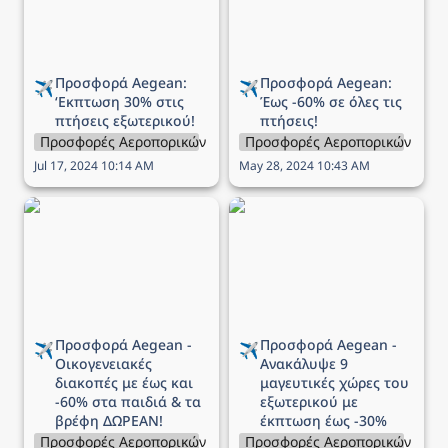
Προσφορά Aegean: 
Προσφορά Aegean: 
✈️
✈️
‘Εκπτωση 
30% στις 
Έως 
-60% σε όλες τις 
πτήσεις εξωτερικού!
πτήσεις!
Προσφορές Αεροπορικών Εταιρειών
Προσφορές Αεροπορικών Εται
Jul 17, 2024 10:14 AM
May 28, 2024 10:43 AM
Προσφορά Aegean -
Προσφορά Aegean -
Οικογενειακές διακοπές
Ανακάλυψε 9 μαγευτικές
με έως και -60% στα
χώρες του εξωτερικού
παιδιά & τα βρέφη
με έκπτωση έως -30%
ΔΩΡΕΑΝ!
Προσφορά Aegean - 
Προσφορά Aegean - 
✈️
✈️
Οικογενειακές 
Ανακάλυψε 9 
διακοπές με έως και 
μαγευτικές χώρες του 
-60% στα παιδιά & τα 
εξωτερικού με 
βρέφη ΔΩΡΕΑΝ!
έκπτωση έως -30%
Προσφορές Αεροπορικών Εταιρειών
Προσφορές Αεροπορικών Εται