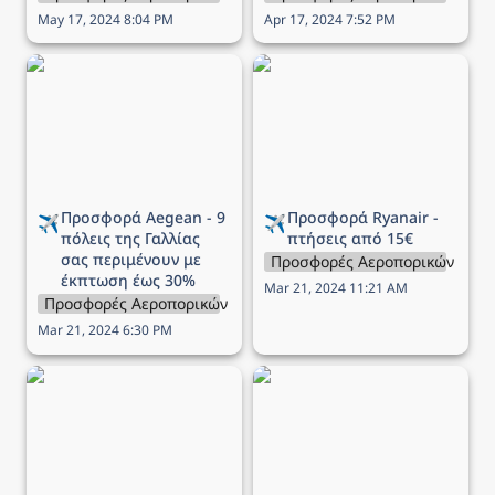
May 17, 2024 8:04 PM
Apr 17, 2024 7:52 PM
Προσφορά Aegean - 9
Προσφορά Ryanair -
πόλεις της Γαλλίας σας
πτήσεις από 15€
περιμένουν με έκπτωση
έως 30%
Προσφορά Aegean - 9 
Προσφορά Ryanair - 
✈️
✈️
πόλεις της Γαλλίας 
πτήσεις από 15€
σας περιμένουν με 
Προσφορές Αεροπορικών Εται
έκπτωση έως 30%
Mar 21, 2024 11:21 AM
Προσφορές Αεροπορικών Εταιρειών
Mar 21, 2024 6:30 PM
Προσφορά Aegean - 12
Προσφορά Aegean -
πόλεις των Βαλκανίων σε
Γιορτάστε την ημέρα του
περιμένουν να τις
Αγίου Βαλεντίνου με 1+1
ανακαλύψεις με έως -40%
εισιτήριο δώρο!