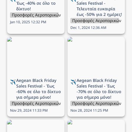
Έως -40% σε όλο το 
Sales Festival - 
δίκτυο!
Τελευταία ευκαιρία 
έως -50% για 2 ημέρες!
Προσφορές Αεροπορικών Εταιρειών
Προσφορές Αεροπορικών Εται
Jan 10, 2025 12:32 PM
Dec 1, 2024 12:36 AM
Aegean Black Friday Sales
Aegean Black Friday Sales
Festival - Έως -60% σε
Festival - Έως -70% σε
όλο το δίκτυο για σήμερα
όλο το δίκτυο για σήμερα
μόνο!
μόνο!
Aegean 
Black Friday 
Aegean 
Black Friday 
✈️
✈️
Sales Festival - Έως 
Sales Festival - Έως 
-60% σε όλο το δίκτυο 
-70% σε όλο το δίκτυο 
για σήμερα μόνο!
για σήμερα μόνο!
Προσφορές Αεροπορικών Εταιρειών
Προσφορές Αεροπορικών Εται
Nov 29, 2024 11:33 PM
Nov 28, 2024 11:25 PM
Προσφορά Aegean - Έως
Προσφορά Aegean -
-40% σε όλες τις πτήσεις
Δωρεάν εισιτήρια για