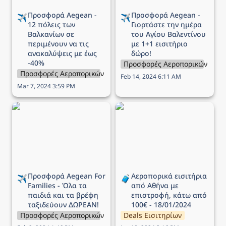
Προσφορά Aegean - 
Προσφορά Aegean - 
✈️
✈️
12 πόλεις των 
Γιορτάστε την ημέρα 
Βαλκανίων σε 
του Αγίου Βαλεντίνου 
περιμένουν να τις 
με 1+1 εισιτήριο 
ανακαλύψεις με έως 
δώρο!
-40%
Προσφορές Αεροπορικών Εται
Προσφορές Αεροπορικών Εταιρειών
Feb 14, 2024 6:11 AM
Mar 7, 2024 3:59 PM
Προσφορά Aegean For
Αεροπορικά εισιτήρια
Families - Όλα τα παιδιά
από Αθήνα με επιστροφή,
και τα βρέφη ταξιδεύουν
κάτω από 100€ -
ΔΩΡΕΑΝ!
18/01/2024
Προσφορά Aegean For 
Αεροπορικά εισιτήρια 
✈️
🧳
Families - Όλα τα 
από Αθήνα με 
παιδιά και τα βρέφη 
επιστροφή, κάτω από 
ταξιδεύουν ΔΩΡΕΑΝ!
100€ - 18/01/2024
Προσφορές Αεροπορικών Εταιρειών
Deals Εισιτηρίων