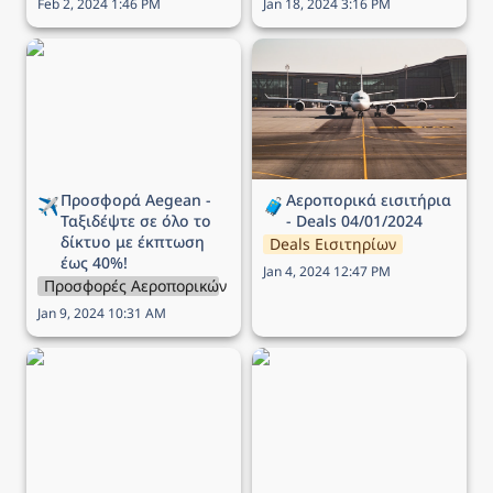
Feb 2, 2024 1:46 PM
Jan 18, 2024 3:16 PM
Προσφορά Aegean -
Αεροπορικά εισιτήρια -
Ταξιδέψτε σε όλο το
Deals 04/01/2024
δίκτυο με έκπτωση έως
40%!
Προσφορά Aegean - 
Αεροπορικά εισιτήρια 
✈️
🧳
Ταξιδέψτε σε όλο το 
- Deals 04/01/2024
δίκτυο με έκπτωση 
Deals Εισιτηρίων
έως 40%!
Jan 4, 2024 12:47 PM
Προσφορές Αεροπορικών Εταιρειών
Jan 9, 2024 10:31 AM
Προσφορά Aegean -
Προσφορά Aegean -
Ταξιδέψτε σε όλο το
Πτήσεις σε όλο το δίκτυο
δίκτυο με έκπτωση 30%!
με έκπτωση έως και 50%!