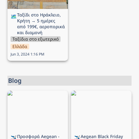
Ταξίδι στο Ηράκλειο, 
🗺️
Κρήτη → 5 ημέρες 
από 199€, αεροπορικά 
και διαμονή
Ταξίδια στο εξωτερικό
Ελλάδα
Jun 3, 2024 1:16 PM
Blog
Προσφορά Aegean - Έως
Aegean Black Friday Sales
-40% σε όλο το δίκτυο!
Festival - Τελευταία
ευκαιρία έως -50% για 2
ημέρες!
Προσφορά Aegean - 
Aegean 
Black Friday 
✈️
✈️