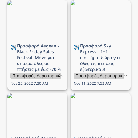
Προσφορά Aegean -
Προσφορά Sky Express -
Black Friday Sales
1+1 εισιτήριο δώρο για
Festival! Μόνο για
όλες τις πτήσεις
σήμερα όλες οι πτήσεις
εξωτερικού!
με έως -70 %!
Προσφορά Aegean - 
Προσφορά Sky 
✈️
✈️
Black Friday Sales 
Express - 1+1 
Festival! Μόνο για 
εισιτήριο δώρο για 
σήμερα όλες οι 
όλες τις πτήσεις 
πτήσεις με έως -70 %!
εξωτερικού!
Προσφορές Αεροπορικών Εταιρειών
Προσφορές Αεροπορικών Εται
Nov 25, 2022 7:30 AM
Nov 11, 2022 7:52 AM
Προσφορά Aegean -
Προσφορά Sky Express -
Χειμερινές διακοπές στην
Πτήσεις εσωτερικού από
Ελλάδα με -50%!
€16,90! Πρόλαβε τώρα!