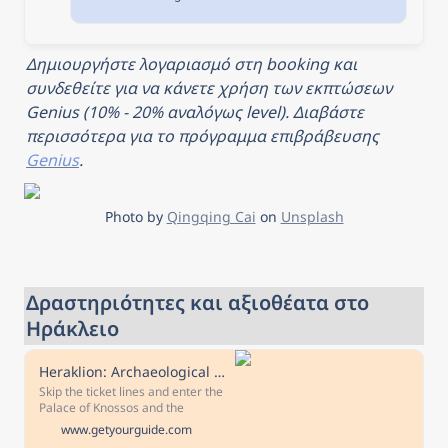
Πόλη, Ελλάδα.
Διαθεσιμότητα και
εξαιρετικές τιμές.
Διαβάστε τα σχόλια για τα
Δημιουργήστε λογαριασμό στη booking και 
ξενοδοχεία και επιλέξτε το
καλύτερο ξενοδοχείο για
συνδεθείτε για να κάνετε χρήση των εκπτώσεων 
τη διαμονή σας.
Genius (10% - 20% αναλόγως level). Διαβάστε 
περισσότερα για το πρόγραμμα επιβράβευσης 
Genius
.
Photo by 
Qingqing Cai
 on 
Unsplash
Δραστηριότητες και αξιοθέατα στο 
Ηράκλειο
Heraklion: Archaeological Museum & Knossos Ticket with Audio
Skip the ticket lines and enter the
Palace of Knossos and the
Heraklion Archaeological Museum
www.getyourguide.com
with a combo e-ticket. Explore the