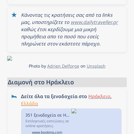
ακτοπλοϊκές εταιρείες και
κλείσε τα ακτοπλοϊκά σου
εισιτήρια τώρα!
Κάνοντας τις κρατήσεις σας από τα links 
μας, υποστηρίζετε το 
www.dailytraveller.gr
καθώς έτσι κερδίζουμε μια μικρή 
προμήθεια απο το ποσό που εσείς 
πληρώνετε στον εκάστοτε πάροχο.
Photo by 
Adrien Delforge
 on 
Unsplash
Διαμονή στο Ηράκλειο
Δείτε όλα τα ξενοδοχεία στο 
Ηράκλειο
, 
Ελλάδα
351 ξενοδοχεία σε Ηράκλειο Πόλη, Ελλάδα.
Εκπληκτικές εκπτώσεις σε
online κρατήσεις
ξενοδοχείων σε Ηράκλειο
www.booking.com