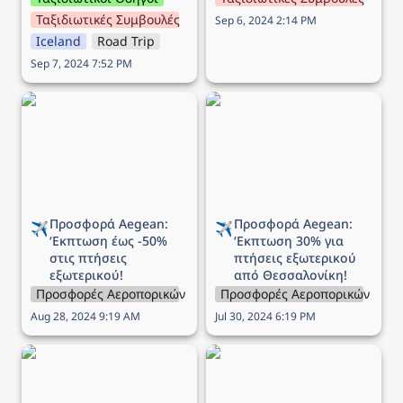
Ταξιδιωτικές Συμβουλές
Sep 6, 2024 2:14 PM
Iceland
Road Trip
Sep 7, 2024 7:52 PM
Προσφορά Aegean:
Προσφορά Aegean:
‘Εκπτωση έως -50% στις
‘Εκπτωση 30% για
πτήσεις εξωτερικού!
πτήσεις εξωτερικού από
Θεσσαλονίκη!
Προσφορά Aegean: 
Προσφορά Aegean: 
✈️
✈️
‘Εκπτωση 
έως -50% 
‘Εκπτωση 
30% για 
στις πτήσεις 
πτήσεις εξωτερικού 
εξωτερικού!
από Θεσσαλονίκη!
Προσφορές Αεροπορικών Εταιρειών
Προσφορές Αεροπορικών Εται
Aug 28, 2024 9:19 AM
Jul 30, 2024 6:19 PM
Προσφορά Aegean:
Προσφορά Aegean: Έως
‘Εκπτωση 30% στις
-60% σε όλες τις πτήσεις!
πτήσεις εξωτερικού!