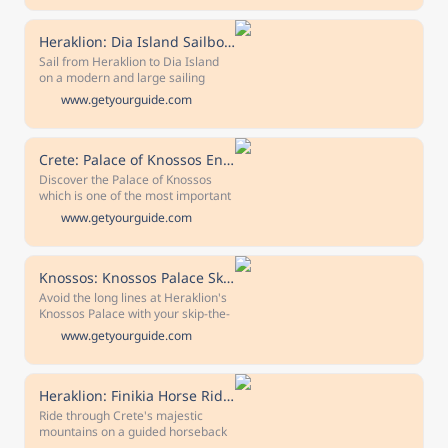
sites at your own pace with self-
guided audio tours. Free
cancellation Cancel up to 24 hours
Heraklion: Dia Island Sailboat Cruise with Swimming and Meal
in advance to receive a full refund
Sail from Heraklion to Dia Island
Covid-19 precautions Special
on a modern and large sailing
health and safety measures are in
yacht and try water activities, such
www.getyourguide.com
place.
as SUP paddleboarding and
snorkeling. Enjoy a tasty meal, and
sip unlimited drinks.
Crete: Palace of Knossos Entry Ticket & Optional Audio Guide
Discover the Palace of Knossos
which is one of the most important
Bronze Age archaeological sites in
www.getyourguide.com
Europe. Explore what was once the
political center of the mysterious
Minoan civilization & culture.
Knossos: Knossos Palace Skip-the-Line Guided Walking Tour
Avoid the long lines at Heraklion's
Knossos Palace with your skip-the-
line ticket and relive Greek history
www.getyourguide.com
on a guided walking tour. Choose
the size of your tour and explore
the ancient interior.
Heraklion: Finikia Horse Riding Day Tour with Lunch
Ride through Crete's majestic
mountains on a guided horseback
tour and visit places made