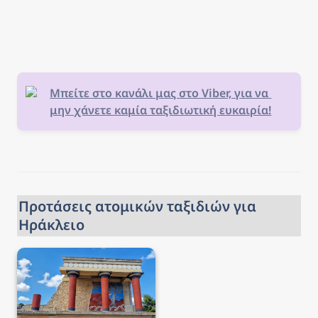
areas.
Μπείτε στο κανάλι μας στο Viber, για να 
μην χάνετε καμία ταξιδιωτική ευκαιρία!
Προτάσεις ατομικών ταξιδιών για 
Ηράκλειο
Ταξίδι στο Ηράκλειο,
Κρήτη → 5 ημέρες από
199€, αεροπορικά και
διαμονή