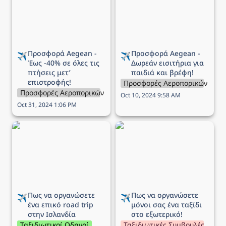
μετ’ επιστροφής!
παιδιά και βρέφη!
Προσφορά Aegean - 
Προσφορά Aegean - 
✈️
✈️
Έως -40% σε όλες τις 
Δωρεάν εισιτήρια για 
πτήσεις μετ’ 
παιδιά και βρέφη!
επιστροφής!
Προσφορές Αεροπορικών Εται
Προσφορές Αεροπορικών Εταιρειών
Oct 10, 2024 9:58 AM
Oct 31, 2024 1:06 PM
Πως να οργανώσετε ένα
Πως να οργανώσετε
επικό road trip στην
μόνοι σας ένα ταξίδι στο
Ισλανδία
εξωτερικό!
Πως να οργανώσετε 
Πως να οργανώσετε 
✈️
✈️
ένα επικό road trip 
μόνοι σας ένα ταξίδι 
στην Ισλανδία
στο εξωτερικό!
Ταξιδιωτικοί Οδηγοί
Ταξιδιωτικές Συμβουλές