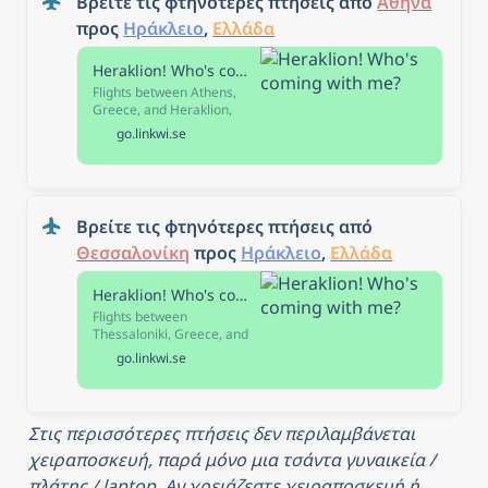
Βρείτε τις φτηνότερες πτήσεις από 
Αθήνα
προς 
Ηράκλειο
, 
Ελλάδα
Heraklion! Who's coming with me?
Flights between Athens,
Greece, and Heraklion,
Greece, starting at £42.
go.linkwi.se
Choose between
Lufthansa, Aegean, or Sky
Express to find the best
price. Search, compare,
and book flights, trains, and
Βρείτε τις φτηνότερες πτήσεις από 
buses.
Θεσσαλονίκη
 προς 
Ηράκλειο
, 
Ελλάδα
Heraklion! Who's coming with me?
Flights between
Thessaloniki, Greece, and
Heraklion, Greece, starting
go.linkwi.se
at £50. Choose between
Sky Express, Ryanair, or
Lufthansa to find the best
price. Search, compare,
Στις περισσότερες πτήσεις δεν περιλαμβάνεται 
and book flights, trains, and
buses.
χειραποσκευή, παρά μόνο μια τσάντα γυναικεία / 
πλάτης / laptop. Αν χρειάζεστε χειραποσκευή ή 