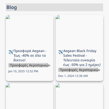
Blog
Προσφορά Aegean - Έως
Aegean Black Friday Sales
-40% σε όλο το δίκτυο!
Festival - Τελευταία
ευκαιρία έως -50% για 2
ημέρες!
Προσφορά Aegean - 
Aegean 
Black Friday 
✈️
✈️
Έως -40% σε όλο το 
Sales Festival - 
δίκτυο!
Τελευταία ευκαιρία 
έως -50% για 2 ημέρες!
Προσφορές Αεροπορικών Εταιρειών
Προσφορές Αεροπορικών Εται
Jan 10, 2025 12:32 PM
Dec 1, 2024 12:36 AM
Aegean Black Friday Sales
Aegean Black Friday Sales
Festival - Έως -60% σε
Festival - Έως -70% σε
όλο το δίκτυο για σήμερα
όλο το δίκτυο για σήμερα
μόνο!
μόνο!