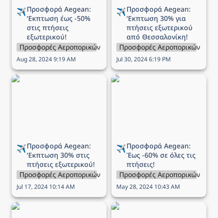
Προσφορά Aegean: 
Προσφορά Aegean: 
✈️
✈️
‘Εκπτωση 
έως -50% 
‘Εκπτωση 
30% για 
στις πτήσεις 
πτήσεις εξωτερικού 
εξωτερικού!
από Θεσσαλονίκη!
Προσφορές Αεροπορικών Εταιρειών
Προσφορές Αεροπορικών Εται
Aug 28, 2024 9:19 AM
Jul 30, 2024 6:19 PM
Προσφορά Aegean:
Προσφορά Aegean: Έως
‘Εκπτωση 30% στις
-60% σε όλες τις πτήσεις!
πτήσεις εξωτερικού!
Προσφορά Aegean: 
Προσφορά Aegean: 
✈️
✈️
‘Εκπτωση 
30% στις 
Έως 
-60% σε όλες τις 
πτήσεις εξωτερικού!
πτήσεις!
Προσφορές Αεροπορικών Εταιρειών
Προσφορές Αεροπορικών Εται
Jul 17, 2024 10:14 AM
May 28, 2024 10:43 AM
Προσφορά Aegean -
Προσφορά Aegean -
Οικογενειακές διακοπές
Ανακάλυψε 9 μαγευτικές