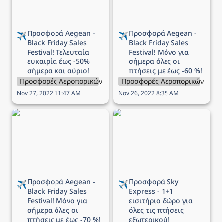
σήμερα και αύριο!
με έως -60 %!
Προσφορά Aegean - 
Προσφορά Aegean - 
✈️
✈️
Black Friday Sales 
Black Friday Sales 
Festival! Τελευταία 
Festival! Μόνο για 
ευκαιρία έως -50% 
σήμερα όλες οι 
σήμερα και αύριο!
πτήσεις με έως -60 %!
Προσφορές Αεροπορικών Εταιρειών
Προσφορές Αεροπορικών Εται
Nov 27, 2022 11:47 AM
Nov 26, 2022 8:35 AM
Προσφορά Aegean -
Προσφορά Sky Express -
Black Friday Sales
1+1 εισιτήριο δώρο για
Festival! Μόνο για
όλες τις πτήσεις
σήμερα όλες οι πτήσεις
εξωτερικού!
με έως -70 %!
Προσφορά Aegean - 
Προσφορά Sky 
✈️
✈️
Black Friday Sales 
Express - 1+1 
Festival! Μόνο για 
εισιτήριο δώρο για 
σήμερα όλες οι 
όλες τις πτήσεις 
πτήσεις με έως -70 %!
εξωτερικού!