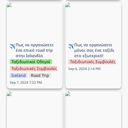
Πως να οργανώσετε ένα
Πως να οργανώσετε
επικό road trip στην
μόνοι σας ένα ταξίδι στο
Ισλανδία
εξωτερικό!
Πως να οργανώσετε 
Πως να οργανώσετε 
✈️
✈️
ένα επικό road trip 
μόνοι σας ένα ταξίδι 
στην Ισλανδία
στο εξωτερικό!
Ταξιδιωτικοί Οδηγοί
Ταξιδιωτικές Συμβουλές
Ταξιδιωτικές Συμβουλές
Sep 6, 2024 2:14 PM
Iceland
Road Trip
Sep 7, 2024 7:52 PM
Προσφορά Aegean:
Προσφορά Aegean:
‘Εκπτωση έως -50% στις
‘Εκπτωση 30% για
πτήσεις εξωτερικού!
πτήσεις εξωτερικού από
Θεσσαλονίκη!