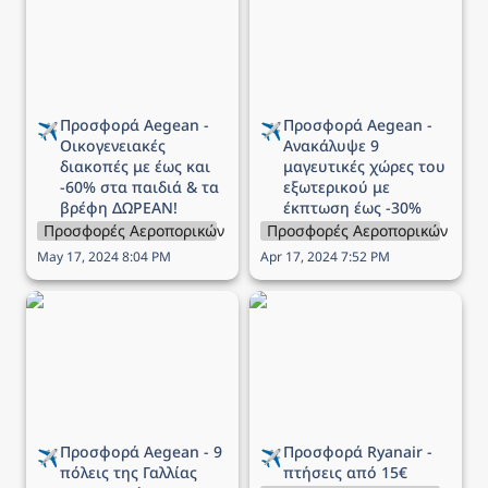
με έως και -60% στα
χώρες του εξωτερικού
παιδιά & τα βρέφη
με έκπτωση έως -30%
ΔΩΡΕΑΝ!
Προσφορά Aegean - 
Προσφορά Aegean - 
✈️
✈️
Οικογενειακές 
Ανακάλυψε 9 
διακοπές με έως και 
μαγευτικές χώρες του 
-60% στα παιδιά & τα 
εξωτερικού με 
βρέφη ΔΩΡΕΑΝ!
έκπτωση έως -30%
Προσφορές Αεροπορικών Εταιρειών
Προσφορές Αεροπορικών Εται
May 17, 2024 8:04 PM
Apr 17, 2024 7:52 PM
Προσφορά Aegean - 9
Προσφορά Ryanair -
πόλεις της Γαλλίας σας
πτήσεις από 15€
περιμένουν με έκπτωση
έως 30%
Προσφορά Aegean - 9 
Προσφορά Ryanair - 
✈️
✈️
πόλεις της Γαλλίας 
πτήσεις από 15€