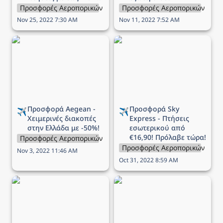
Προσφορές Αεροπορικών Εταιρειών
Προσφορές Αεροπορικών Εται
Nov 25, 2022 7:30 AM
Nov 11, 2022 7:52 AM
Προσφορά Aegean -
Προσφορά Sky Express -
Χειμερινές διακοπές στην
Πτήσεις εσωτερικού από
Ελλάδα με -50%!
€16,90! Πρόλαβε τώρα!
Προσφορά Aegean - 
Προσφορά Sky 
✈️
✈️
Χειμερινές διακοπές 
Express - Πτήσεις 
στην Ελλάδα με -50%!
εσωτερικού από 
€16,90! Πρόλαβε τώρα!
Προσφορές Αεροπορικών Εταιρειών
Προσφορές Αεροπορικών Εται
Nov 3, 2022 11:46 AM
Oct 31, 2022 8:59 AM
Προσφορά Aegean -
Προσφορά Aegean -
Χριστουγεννιάτικες
Χειμερινές διακοπές στο
διακοπές με έκπτωση
εξωτερικό με -50%!
έως 30% και διπλάσια