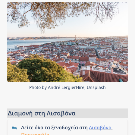
transfer and travel in
comfort and safety from
the airport to your central
Lisbon hotel.
Photo by André LergierHire, Unsplash
Διαμονή στη Λισαβόνα
Δείτε όλα τα ξενοδοχεία στη 
Λισαβόνα
, 
Πορτογαλία