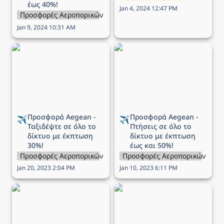
έως 40%!
Jan 4, 2024 12:47 PM
Προσφορές Αεροπορικών Εταιρειών
Jan 9, 2024 10:31 AM
Προσφορά Aegean -
Προσφορά Aegean -
Ταξιδέψτε σε όλο το
Πτήσεις σε όλο το δίκτυο
δίκτυο με έκπτωση 30%!
με έκπτωση έως και 50%!
Προσφορά Aegean - 
Προσφορά Aegean - 
✈️
✈️
Ταξιδέψτε σε όλο το 
Πτήσεις σε όλο το 
δίκτυο με έκπτωση 
δίκτυο με
 έκπτωση 
30%!
έως και 50%!
Προσφορές Αεροπορικών Εταιρειών
Προσφορές Αεροπορικών Εται
Jan 20, 2023 2:04 PM
Jan 10, 2023 6:11 PM
Προσφορά Aegean -
Προσφορά Aegean -
Black Friday Sales
Black Friday Sales
Festival! Τελευταία
Festival! Μόνο για
ευκαιρία έως -50%
σήμερα όλες οι πτήσεις