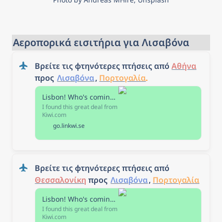
Αεροπορικά εισιτήρια για Λισαβόνα
Βρείτε τις φτηνότερες πτήσεις από 
Αθήνα
προς 
Λισαβόνα
, 
Πορτογαλία
. 
Lisbon! Who's coming with me?
I found this great deal from
Kiwi.com
go.linkwi.se
Βρείτε τις φτηνότερες πτήσεις από 
Θεσσαλονίκη
 προς 
Λισαβόνα
, 
Πορτογαλία
Lisbon! Who's coming with me?
I found this great deal from
Kiwi.com