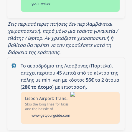
go.linkwi.se
Στις περισσότερες πτήσεις δεν περιλαμβάνεται 
χειραποσκευή, παρά μόνο μια τσάντα γυναικεία / 
πλάτης / laptop. Αν χρειάζεστε χειραποσκευή ή 
βαλίτσα θα πρέπει να την προσθέσετε κατά τη 
διάρκεια της κράτησης.
Το αεροδρόμιο της Λισαβόνας (Πορτέλα), 
απέχει περίπου 45 λεπτά από το κέντρο της 
πόλης με mini van με κόστος 
56€
 τα 2 άτομα 
(
28€ το άτομο
) με επιστροφή.
Lisbon Airport: Transfer to/from Lisbon Center
Skip the long lines for taxis
and the hassle of
navigating public
www.getyourguide.com
transportation when you
arrive at the Lisbon airport.
Book this private or shared