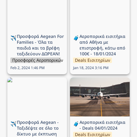
Families - Όλα τα παιδιά
από Αθήνα με επιστροφή,
και τα βρέφη ταξιδεύουν
κάτω από 100€ -
ΔΩΡΕΑΝ!
18/01/2024
Προσφορά Aegean For 
Αεροπορικά εισιτήρια 
✈️
🧳
Families - Όλα τα 
από Αθήνα με 
παιδιά και τα βρέφη 
επιστροφή, κάτω από 
ταξιδεύουν ΔΩΡΕΑΝ!
100€ - 18/01/2024
Προσφορές Αεροπορικών Εταιρειών
Deals Εισιτηρίων
Feb 2, 2024 1:46 PM
Jan 18, 2024 3:16 PM
Προσφορά Aegean -
Αεροπορικά εισιτήρια -
Ταξιδέψτε σε όλο το
Deals 04/01/2024
δίκτυο με έκπτωση έως
40%!
Προσφορά Aegean - 
Αεροπορικά εισιτήρια 
✈️
🧳
Ταξιδέψτε σε όλο το 
- Deals 04/01/2024
δίκτυο με έκπτωση 
Deals Εισιτηρίων