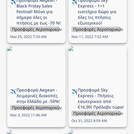
Προσφορά Aegean - 
Προσφορά Sky 
✈️
✈️
Black Friday Sales 
Express - 1+1 
Festival! Μόνο για 
εισιτήριο δώρο για 
σήμερα όλες οι 
όλες τις πτήσεις 
πτήσεις με έως -70 %!
εξωτερικού!
Προσφορές Αεροπορικών Εταιρειών
Προσφορές Αεροπορικών Εται
Nov 25, 2022 7:30 AM
Nov 11, 2022 7:52 AM
Προσφορά Aegean -
Προσφορά Sky Express -
Χειμερινές διακοπές στην
Πτήσεις εσωτερικού από
Ελλάδα με -50%!
€16,90! Πρόλαβε τώρα!
Προσφορά Aegean - 
Προσφορά Sky 
✈️
✈️
Χειμερινές διακοπές 
Express - Πτήσεις 
στην Ελλάδα με -50%!
εσωτερικού από 
€16,90! Πρόλαβε τώρα!
Προσφορές Αεροπορικών Εταιρειών
Προσφορές Αεροπορικών Εται
Nov 3, 2022 11:46 AM
Oct 31, 2022 8:59 AM
Προσφορά Aegean -
Προσφορά Aegean -