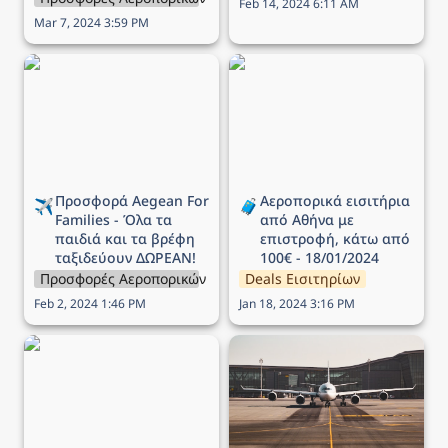
Feb 14, 2024 6:11 AM
Mar 7, 2024 3:59 PM
Προσφορά Aegean For
Αεροπορικά εισιτήρια
Families - Όλα τα παιδιά
από Αθήνα με επιστροφή,
και τα βρέφη ταξιδεύουν
κάτω από 100€ -
ΔΩΡΕΑΝ!
18/01/2024
Προσφορά Aegean For 
Αεροπορικά εισιτήρια 
✈️
🧳
Families - Όλα τα 
από Αθήνα με 
παιδιά και τα βρέφη 
επιστροφή, κάτω από 
ταξιδεύουν ΔΩΡΕΑΝ!
100€ - 18/01/2024
Προσφορές Αεροπορικών Εταιρειών
Deals Εισιτηρίων
Feb 2, 2024 1:46 PM
Jan 18, 2024 3:16 PM
Προσφορά Aegean -
Αεροπορικά εισιτήρια -
Ταξιδέψτε σε όλο το
Deals 04/01/2024
δίκτυο με έκπτωση έως
40%!