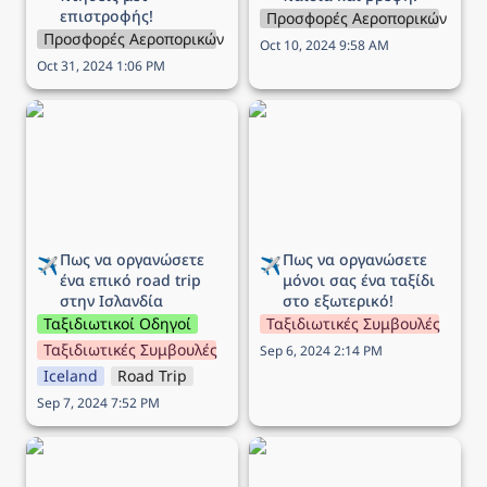
επιστροφής!
Προσφορές Αεροπορικών Εται
Προσφορές Αεροπορικών Εταιρειών
Oct 10, 2024 9:58 AM
Oct 31, 2024 1:06 PM
Πως να οργανώσετε ένα
Πως να οργανώσετε
επικό road trip στην
μόνοι σας ένα ταξίδι στο
Ισλανδία
εξωτερικό!
Πως να οργανώσετε 
Πως να οργανώσετε 
✈️
✈️
ένα επικό road trip 
μόνοι σας ένα ταξίδι 
στην Ισλανδία
στο εξωτερικό!
Ταξιδιωτικοί Οδηγοί
Ταξιδιωτικές Συμβουλές
Ταξιδιωτικές Συμβουλές
Sep 6, 2024 2:14 PM
Iceland
Road Trip
Sep 7, 2024 7:52 PM
Προσφορά Aegean:
Προσφορά Aegean:
‘Εκπτωση έως -50% στις
‘Εκπτωση 30% για