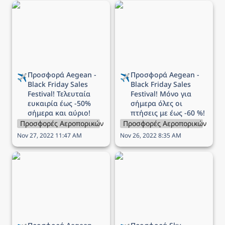
Προσφορά Aegean -
Προσφορά Aegean -
Black Friday Sales
Black Friday Sales
Festival! Τελευταία
Festival! Μόνο για
ευκαιρία έως -50%
σήμερα όλες οι πτήσεις
σήμερα και αύριο!
με έως -60 %!
Προσφορά Aegean - 
Προσφορά Aegean - 
✈️
✈️
Black Friday Sales 
Black Friday Sales 
Festival! Τελευταία 
Festival! Μόνο για 
ευκαιρία έως -50% 
σήμερα όλες οι 
σήμερα και αύριο!
πτήσεις με έως -60 %!
Προσφορές Αεροπορικών Εταιρειών
Προσφορές Αεροπορικών Εται
Nov 27, 2022 11:47 AM
Nov 26, 2022 8:35 AM
Προσφορά Aegean -
Προσφορά Sky Express -
Black Friday Sales
1+1 εισιτήριο δώρο για
Festival! Μόνο για
όλες τις πτήσεις
σήμερα όλες οι πτήσεις
εξωτερικού!
με έως -70 %!