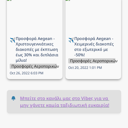
Χριστουγεννιάτικες
Χειμερινές διακοπές στο
διακοπές με έκπτωση
εξωτερικό με -50%!
έως 30% και διπλάσια
μίλια!
Προσφορά Aegean - 
Προσφορά Aegean - 
✈️
✈️
Χριστουγεννιάτικες 
Χειμερινές διακοπές 
διακοπές με έκπτωση 
στο εξωτερικό με 
έως 30% και διπλάσια 
-50%!
μίλια!
Προσφορές Αεροπορικών Εται
Προσφορές Αεροπορικών Εταιρειών
Oct 20, 2022 1:01 PM
Oct 26, 2022 6:03 PM
Μπείτε στο κανάλι μας στο Viber, για να 
μην χάνετε καμία ταξιδιωτική ευκαιρία!