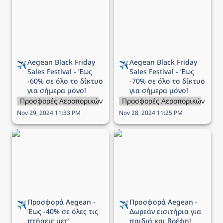
Festival - Έως -60% σε
Festival - Έως -70% σε
όλο το δίκτυο για σήμερα
όλο το δίκτυο για σήμερα
μόνο!
μόνο!
Aegean 
Black Friday 
Aegean 
Black Friday 
✈️
✈️
Sales Festival - Έως 
Sales Festival - Έως 
-60% σε όλο το δίκτυο 
-70% σε όλο το δίκτυο 
για σήμερα μόνο!
για σήμερα μόνο!
Προσφορές Αεροπορικών Εταιρειών
Προσφορές Αεροπορικών Εται
Nov 29, 2024 11:33 PM
Nov 28, 2024 11:25 PM
Προσφορά Aegean - Έως
Προσφορά Aegean -
-40% σε όλες τις πτήσεις
Δωρεάν εισιτήρια για
μετ’ επιστροφής!
παιδιά και βρέφη!
Προσφορά Aegean - 
Προσφορά Aegean - 
✈️
✈️
Έως -40% σε όλες τις 
Δωρεάν εισιτήρια για 
πτήσεις μετ’ 
παιδιά και βρέφη!