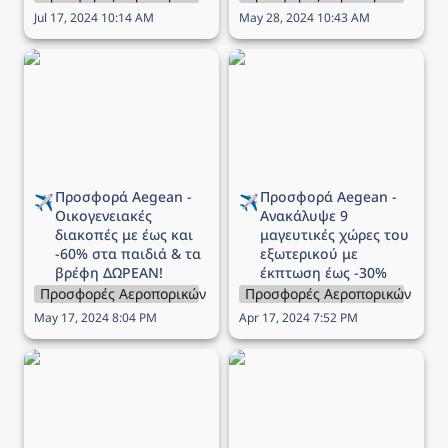
Jul 17, 2024 10:14 AM
May 28, 2024 10:43 AM
Προσφορά Aegean -
Προσφορά Aegean -
Οικογενειακές διακοπές
Ανακάλυψε 9 μαγευτικές
με έως και -60% στα
χώρες του εξωτερικού
παιδιά & τα βρέφη
με έκπτωση έως -30%
ΔΩΡΕΑΝ!
Προσφορά Aegean - 
Προσφορά Aegean - 
✈️
✈️
Οικογενειακές 
Ανακάλυψε 9 
διακοπές με έως και 
μαγευτικές χώρες του 
-60% στα παιδιά & τα 
εξωτερικού με 
βρέφη ΔΩΡΕΑΝ!
έκπτωση έως -30%
Προσφορές Αεροπορικών Εταιρειών
Προσφορές Αεροπορικών Εται
May 17, 2024 8:04 PM
Apr 17, 2024 7:52 PM
Προσφορά Aegean - 9
Προσφορά Ryanair -
πόλεις της Γαλλίας σας
πτήσεις από 15€
περιμένουν με έκπτωση
έως 30%