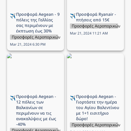
Προσφορά Aegean - 9 
Προσφορά Ryanair - 
✈️
✈️
πόλεις της Γαλλίας 
πτήσεις από 15€
σας περιμένουν με 
Προσφορές Αεροπορικών Εται
έκπτωση έως 30%
Mar 21, 2024 11:21 AM
Προσφορές Αεροπορικών Εταιρειών
Mar 21, 2024 6:30 PM
Προσφορά Aegean - 12
Προσφορά Aegean -
πόλεις των Βαλκανίων σε
Γιορτάστε την ημέρα του
περιμένουν να τις
Αγίου Βαλεντίνου με 1+1
ανακαλύψεις με έως -40%
εισιτήριο δώρο!
Προσφορά Aegean - 
Προσφορά Aegean - 
✈️
✈️
12 πόλεις των 
Γιορτάστε την ημέρα 
Βαλκανίων σε 
του Αγίου Βαλεντίνου 
περιμένουν να τις 
με 1+1 εισιτήριο 
ανακαλύψεις με έως 
δώρο!
-40%
Προσφορές Αεροπορικών Εται
Προσφορές Αεροπορικών Εταιρειών