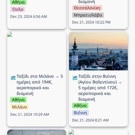
διαμονή
Αθήνα
Θεσσαλονίκη
Όσλο
Μπρατισλάβα
Dec 23, 2024 6:56 AM
Dec 21, 2024 10:22 PM
Ταξίδι στο Μιλάνο → 5
Ταξίδι στην Βιέννη (Αγίου
ημέρες από 194€,
Βαλεντίνου) → 5 ημέρες
αεροπορικά και διαμονή
από 172€, αεροπορικά
και διαμονή
Ταξίδι στο Μιλάνο → 5 
Ταξίδι στην Βιέννη 
🗺️
🗺️
ημέρες από 194€, 
(Αγίου Βαλεντίνου) → 
αεροπορικά και 
5 ημέρες από 172€, 
διαμονή
αεροπορικά και 
διαμονή
Αθήνα
Αθήνα
Μιλάνο
Βιέννη
Dec 21, 2024 10:29 AM
Dec 21, 2024 8:21 AM
Ταξίδι στην Βουδαπέστη
Ταξίδι στην Νάπολη → 5