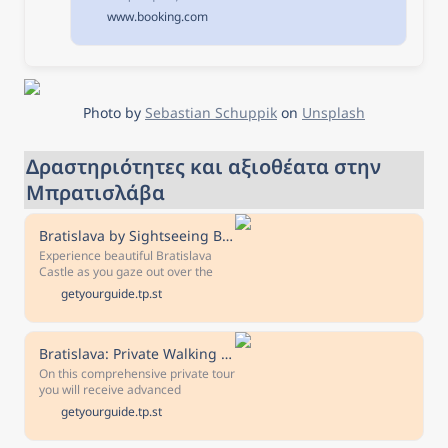
ξενοδοχείων σε
www.booking.com
Μπρατισλάβα, Σλοβακία.
Διαθεσιμότητα και
εξαιρετικές τιμές.
Διαβάστε τα σχόλια για τα
ξενοδοχεία και επιλέξτε το
καλύτερο ξενοδοχείο για
Photo by 
Sebastian Schuppik
 on 
Unsplash
τη διαμονή σας.
Δραστηριότητες και αξιοθέατα στην 
Μπρατισλάβα
Bratislava by Sightseeing Bus
Experience beautiful Bratislava
Castle as you gaze out over the
charming Slovak capital. Ride the
getyourguide.tp.st
sightseeing bus along the Danube
River while listening to audio
commentary about the passing
monuments, then explore
Bratislava: Private Walking Tour
Bratislava's historic Old Town.
On this comprehensive private tour
you will receive advanced
knowledge about Bratislava and
getyourguide.tp.st
it's city center. Together with your
licensed guide, you will explore the