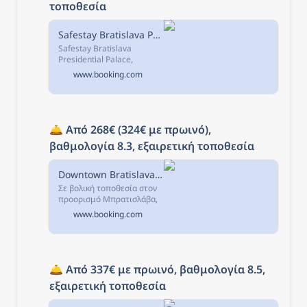
τοποθεσία
Safestay Bratislava Presidential Palace, Μπρατισλάβα, Σλοβακία
Safestay Bratislava
Presidential Palace,
Μπρατισλάβα – Κάντε
www.booking.com
κράτηση με Εγγύηση
Καλύτερης Τιμής! 4104
σχόλια και 45
φωτογραφίες σας
περιμένουν στη
🛎️ 
Από 268€ (324€ με πρωινό), 
Booking.com.
βαθμολογία 8.3, εξαιρετική τοποθεσία
Downtown Bratislava B&B, Μπρατισλάβα, Σλοβακία
Σε βολική τοποθεσία στον
προορισμό Μπρατισλάβα,
το Downtown Bratislava
www.booking.com
B&B παρέχει καταλύματα 3
αστέρων κοντά στα σημεία
ενδιαφέροντος Michalska
Brana και...
🛎️ 
Από 337€ με πρωινό, βαθμολογία 8.5, 
εξαιρετική τοποθεσία