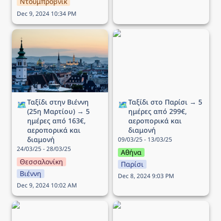
Ντουμπρόβνικ
Dec 9, 2024 10:34 PM
Ταξίδι στην Βιέννη (25η
Ταξίδι στο Παρίσι → 5
Μαρτίου) → 5 ημέρες
ημέρες από 299€,
από 163€, αεροπορικά
αεροπορικά και διαμονή
και διαμονή
Ταξίδι στην Βιέννη 
Ταξίδι στο Παρίσι → 5 
🗺️
🗺️
(25η Μαρτίου) → 5 
ημέρες από 299€, 
ημέρες από 163€, 
αεροπορικά και 
αεροπορικά και 
διαμονή
διαμονή
09/03/25 - 13/03/25
24/03/25 - 28/03/25
Αθήνα
Θεσσαλονίκη
Παρίσι
Βιέννη
Dec 8, 2024 9:03 PM
Dec 9, 2024 10:02 AM
Ταξίδι στην Στοκχόλμη →
Ταξίδι στην Κοπεγχάγη →
5 ημέρες από 196€,
4 ημέρες από 264€,