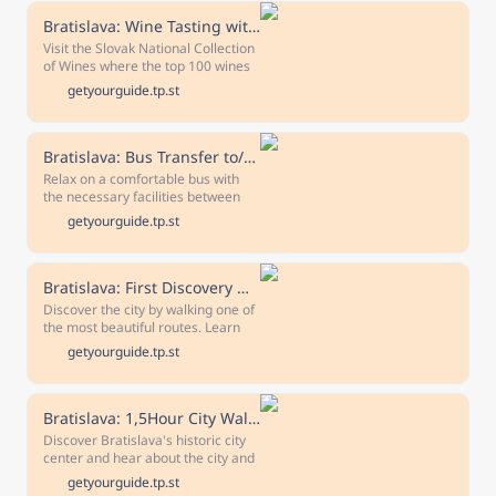
city's leading highlights, with the
option of discovering Bratislava
Bratislava: Wine Tasting with Sommelier
Castle at the end.
Visit the Slovak National Collection
of Wines where the top 100 wines
of Slovakia are showcased. Choose
getyourguide.tp.st
the best program for you and taste
high-quality wines.
Bratislava: Bus Transfer to/from Vienna
Relax on a comfortable bus with
the necessary facilities between
Bratislava and Vienna. Take the
getyourguide.tp.st
hassle out of travelling with this
convenient transfer service.
Bratislava: First Discovery Walk and Reading Walking Tour
Discover the city by walking one of
the most beautiful routes. Learn
introductory information about
getyourguide.tp.st
each location and the city and
choose where to focus on, after
this tour.
Bratislava: 1,5Hour City Walking Tour with Castle Ticket
Discover Bratislava's historic city
center and hear about the city and
country's fascinating history on a
getyourguide.tp.st
guided walking tour. See the