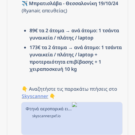
✈️ 
Μπρατισλάβα - Θεσσαλονίκη 19/10/24
(Ryanair, απευθείας)
89€ τα 2 άτομα
 → 
ανά άτομο: 1 τσάντα 
γυναικεία / πλάτης / laptop
173€ τα 2 άτομα
 → 
ανά άτομο: 1 τσάντα 
γυναικεία / πλάτης / laptop + 
προτεραιότητα επιβίβασης + 1 
χειραποσκευή 10 kg
👇 Αναζητήστε τις παρακάτω πτήσεις στο 
Skyscanner
 👇
Φτηνά αεροπορικά εισιτήρια από Θεσσαλονίκη προς Μπρατισλάβα στην Skyscanner
skyscanner.pxf.io