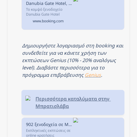
Danubia Gate Hotel, Μπρατισλάβα, Σλοβακία
Το κομψό ξενοδοχείο
Danubia Gate Hotel
βρίσκεται σε απόσταση 5
www.booking.com
λεπτών με τα πόδια από
την Παλιά Πόλη της
Μπρατισλάβα και τον
ποταμό Δούναβη.
Δημιουργήστε λογαριασμό στη booking και 
συνδεθείτε για να κάνετε χρήση των 
εκπτώσεων Genius (10% - 20% αναλόγως 
level). Διαβάστε περισσότερα για το 
πρόγραμμα επιβράβευσης 
Genius
.
Περισσότερα καταλύματα στην 
Μπρατισλάβα
902 ξενοδοχεία σε Μπρατισλάβα, Σλοβακία.
Εκπληκτικές εκπτώσεις σε
online κρατήσεις