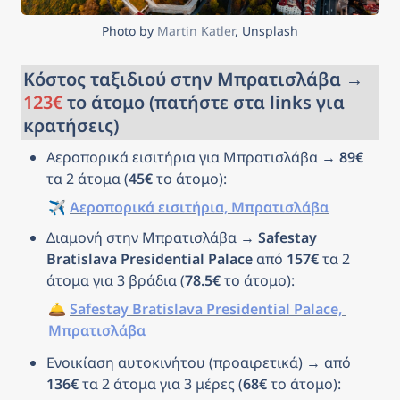
Photo by 
Martin Katler
, Unsplash
Κόστος ταξιδιού στην Μπρατισλάβα → 
123€
 το άτομο (πατήστε στα links για 
κρατήσεις)
Αεροπορικά εισιτήρια για Μπρατισλάβα → 
89€
τα 2 άτομα (
45€
 το άτομο):
✈️ 
Αεροπορικά εισιτήρια, Μπρατισλάβα
Διαμονή στην Μπρατισλάβα → 
Safestay 
Bratislava Presidential Palace
από 
157€
 τα 2 
άτομα για 3 βράδια (
78.5€
 το άτομο): 
🛎️ 
Safestay Bratislava Presidential Palace, 
Μπρατισλάβα
Ενοικίαση αυτοκινήτου (προαιρετικά) → από 
136€
 τα 2 άτομα για 3 μέρες (
68€
 το άτομο): 