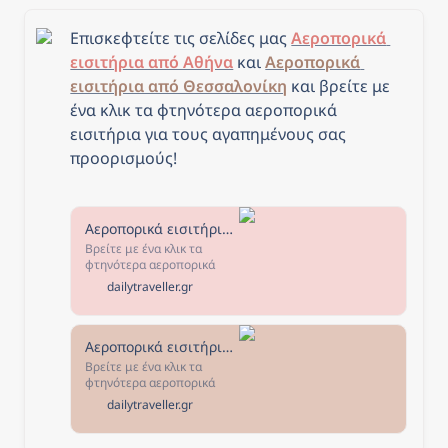
Επισκεφτείτε τις σελίδες μας 
Αεροπορικά 
εισιτήρια από Αθήνα
 και 
Αεροπορικά 
εισιτήρια από Θεσσαλονίκη
και β
ρείτε με 
ένα κλικ τα φτηνότερα αεροπορικά 
εισιτήρια για τους αγαπημένους σας 
προορισμούς!
Αεροπορικά εισιτήρια από Αθήνα - The Daily Traveller
Βρείτε με ένα κλικ τα
φτηνότερα αεροπορικά
εισιτήρια από Αθήνα για
dailytraveller.gr
τους αγαπημένους σας
προορισμούς! Επιλέξτε τον
προορισμό που σας
ενδιαφέρει, κλείστε τα
Αεροπορικά εισιτήρια από Θεσσαλονίκη - The Daily Traveller
εισιτήριά σας και... καλό
Βρείτε με ένα κλικ τα
ταξίδι!
φτηνότερα αεροπορικά
εισιτήρια από Θεσσαλονίκη
dailytraveller.gr
για τους αγαπημένους σας
προορισμούς! Επιλέξτε τον
προορισμό που σας