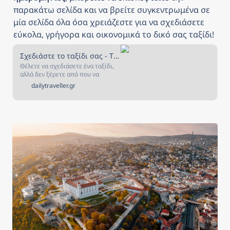
παρακάτω σελίδα και να βρείτε συγκεντρωμένα σε 
μία σελίδα όλα όσα χρειάζεστε για να σχεδιάσετε 
εύκολα, γρήγορα και οικονομικά το δικό σας ταξίδι!
Σχεδιάστε το ταξίδι σας - The Daily Traveller
Θέλετε να σχεδιάσετε ένα ταξίδι,
αλλά δεν ξέρετε από που να
ξεκινήσετε; Αν ναι, τότε είστε στο
dailytraveller.gr
κατάλληλο μέρος! Στην σελίδα
αυτή έχουμε συγκεντρώσει όλα
όσα χρειάζεστε για να σχεδιάσετε
και να κλείσετε το ταξίδι που
πάντα ονειρευόσασταν!