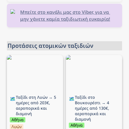
ενδιαφέρει, κλείστε τα
εισιτήριά σας και... καλό
Μπείτε στο κανάλι μας στο Viber, για να 
ταξίδι!
μην χάνετε καμία ταξιδιωτική ευκαιρία!
Προτάσεις ατομικών ταξιδιών
Ταξίδι στη Λυών → 5
Ταξίδι στο Βουκουρέστι
ημέρες από 203€,
→ 4 ημέρες από 130€,
αεροπορικά και διαμονή
αεροπορικά και διαμονή
Ταξίδι στη Λυών → 5 
Ταξίδι στο 
🗺️
🗺️
ημέρες από 203€, 
Βουκουρέστι → 4 
αεροπορικά και 
ημέρες από 130€, 
διαμονή
αεροπορικά και 
διαμονή
Αθήνα
Αθήνα
Λυών