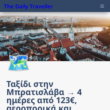
The Daily Traveller
🗺️
Ταξίδι στην 
Μπρατισλάβα → 4 
ημέρες από 123€, 
αεροπορικά και 