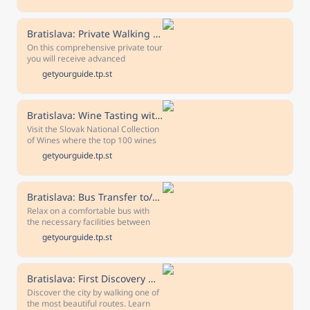
River while listening to audio
commentary about the passing
monuments, then explore
Bratislava: Private Walking Tour
Bratislava's historic Old Town.
On this comprehensive private tour
you will receive advanced
knowledge about Bratislava and
getyourguide.tp.st
it's city center. Together with your
licensed guide, you will explore the
city's leading highlights, with the
option of discovering Bratislava
Bratislava: Wine Tasting with Sommelier
Castle at the end.
Visit the Slovak National Collection
of Wines where the top 100 wines
of Slovakia are showcased. Choose
getyourguide.tp.st
the best program for you and taste
high-quality wines.
Bratislava: Bus Transfer to/from Vienna
Relax on a comfortable bus with
the necessary facilities between
Bratislava and Vienna. Take the
getyourguide.tp.st
hassle out of travelling with this
convenient transfer service.
Bratislava: First Discovery Walk and Reading Walking Tour
Discover the city by walking one of
the most beautiful routes. Learn