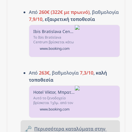
σχόλια και 36
φωτογραφίες σας
περιμένουν στη
Από 
260€ (322€ με πρωινό)
, βαθμολογία 
Booking.com.
7,9/10
, εξαιρετική τοποθεσία
Ibis Bratislava Centrum, Μπρατισλάβα, Σλοβακία
Το Ibis Bratislava
Centrum βρίσκεται κάτω
από το Κάστρο της
www.booking.com
Μπρατισλάβα και απέχει
μόλις 5 λεπτά με τα
πόδια από την παλιά
πόλη.
Από 
263€
, βαθμολογία 
7,3/10
, καλή 
τοποθεσία
Hotel Viktor, Μπρατισλάβα, Σλοβακία
Αυτό το ξενοδοχείο
βρίσκεται 1χλμ. από τον
σιδηροδρομικό σταθμό
www.booking.com
Petržalka και 3 χλμ. από
το κέντρο της πόλης της
Μπρατισλάβα.
🗝️
Περισσότερα καταλύματα στην 