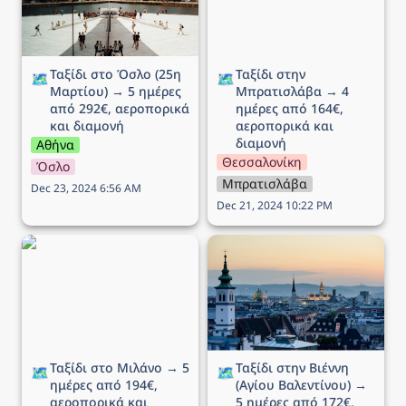
και διαμονή
Ταξίδι στο Όσλο (25η 
Ταξίδι στην 
🗺️
🗺️
Μαρτίου) → 5 ημέρες 
Μπρατισλάβα → 4 
από 292€, αεροπορικά 
ημέρες από 164€, 
και διαμονή
αεροπορικά και 
διαμονή
Αθήνα
Θεσσαλονίκη
Όσλο
Μπρατισλάβα
Dec 23, 2024 6:56 AM
Dec 21, 2024 10:22 PM
Ταξίδι στο Μιλάνο → 5
Ταξίδι στην Βιέννη (Αγίου
ημέρες από 194€,
Βαλεντίνου) → 5 ημέρες
αεροπορικά και διαμονή
από 172€, αεροπορικά
και διαμονή
Ταξίδι στο Μιλάνο → 5 
Ταξίδι στην Βιέννη 
🗺️
🗺️
ημέρες από 194€, 
(Αγίου Βαλεντίνου) → 
αεροπορικά και 
5 ημέρες από 172€, 