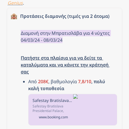
Genius
.
🏨
Προτάσεις διαμονής (τιμές για 2 άτομα)
Διαμονή στην Μπρατισλάβα για 4 νύχτες 
04/03/24 - 08/03/24
Πατήστε στα πλαίσια για να δείτε τα 
καταλύματα και να κάνετε την κράτησή 
σας
Από 
208€
, βαθμολογία 
7,8/10
, πολύ 
καλή τοποθεσία
Safestay Bratislava Presidential Palace, Μπρατισλάβα, Σλοβακία
Safestay Bratislava
Presidential Palace,
Μπρατισλάβα – Κάντε
www.booking.com
κράτηση με Εγγύηση
Καλύτερης Τιμής! 3497