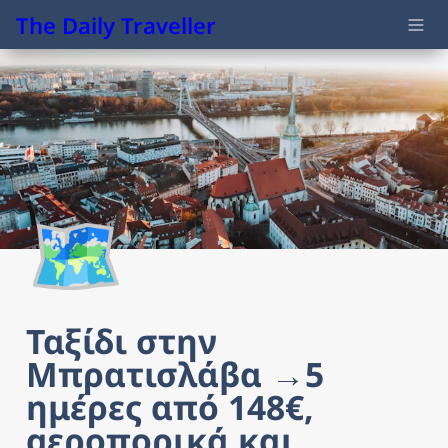
The Daily Traveller
🗺️
Ταξίδι στην 
Μπρατισλάβα →5 
ημέρες από 148€, 
αεροπορικά και 