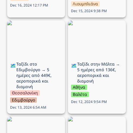
Λιουμπλιάνα
Dec 16, 2024 12:17 PM
Dec 15, 2024 9:38 PM
Ταξίδι στο Εδιμβούργο →
Ταξίδι στην Μάλτα → 5
5 ημέρες από 449€,
ημέρες από 136€,
αεροπορικά και διαμονή
αεροπορικά και διαμονή
Ταξίδι στο 
Ταξίδι στην Μάλτα → 
🗺️
🗺️
Εδιμβούργο → 5 
5 ημέρες από 136€, 
ημέρες από 449€, 
αεροπορικά και 
αεροπορικά και 
διαμονή 
διαμονή
Αθήνα
Θεσσαλονίκη
Βαλέτα
Εδιμβούργο
Dec 12, 2024 9:54 PM
Dec 13, 2024 6:54 AM
Ταξίδι στη Λυών (Αγίου
Ταξίδι στην Νάπολη
Πνεύματος) → 6 ημέρες
(Αγίου Πνεύματος) → 5
από 268€, αεροπορικά
ημέρες από 195€,