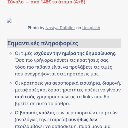
Σύνολο → από 148€ το άτομο (Α+Β)
Photo by 
Nastya Dulhiier
 on 
Unsplash
Σημαντικές πληροφορίες
Οι τιμές 
ισχύουν την ημέρα της δημοσίευσης
. 
Όσο πιο γρήγορα κάνετε τις κρατήσεις σας, 
τόσο πιο πιθανό είναι να προλάβετε τις τιμές 
που αναγράφονται στις προτάσεις μας.
Οι κρατήσεις για αεροπορικά εισιτήρια, διαμονή, 
μεταφορές και δραστηριότητες πρέπει να γίνουν 
από εσάς
 χρησιμοποιώντας τα links που θα 
βρείτε σε αυτό το άρθρο.
Ο 
βασικός ναύλος
 των αεροπορικών εταιρειών 
(αναλόγως την εταιρεία) 
συνήθως δεν
περιλαμβάνει χειραποσκευή, παρά μόνο μια 