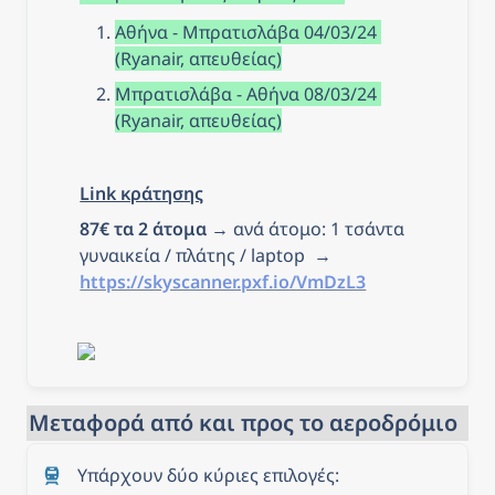
Αθήνα - Μπρατισλάβα 04/03/24 
(Ryanair, απευθείας)
Μπρατισλάβα - Αθήνα 08/03/24 
(Ryanair, απευθείας)
Link κράτησης
87€ τα 2 άτομα
 → ανά άτομο: 1 τσάντα 
γυναικεία / πλάτης / laptop  → 
https://skyscanner.pxf.io/VmDzL3
Μεταφορά από και προς το αεροδρόμιο
Υπάρχουν δύο κύριες επιλογές: 