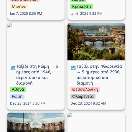
Μιλάνο
Κρακοβία
Jan 7, 2025 8:35 PM
Jan 6, 2025 9:23 PM
Ταξίδι στη Ρώμη → 5
Ταξίδι στην Φλωρεντία →
ημέρες από 194€,
5 ημέρες από 293€,
αεροπορικά και διαμονή
αεροπορικά και διαμονή
Ταξίδι στη Ρώμη → 5 
Ταξίδι στην Φλωρεντία 
🗺️
🗺️
ημέρες από 194€, 
→ 5 ημέρες από 293€, 
αεροπορικά και 
αεροπορικά και 
διαμονή
διαμονή
Αθήνα
Θεσσαλονίκη
Ρώμη
Φλωρεντία
Dec 23, 2024 5:30 PM
Dec 23, 2024 9:32 AM
Ταξίδι στο Όσλο (25η
Ταξίδι στην Μπρατισλάβα
Μαρτίου) → 5 ημέρες
→ 4 ημέρες από 164€,
από 292€, αεροπορικά
αεροπορικά και διαμονή