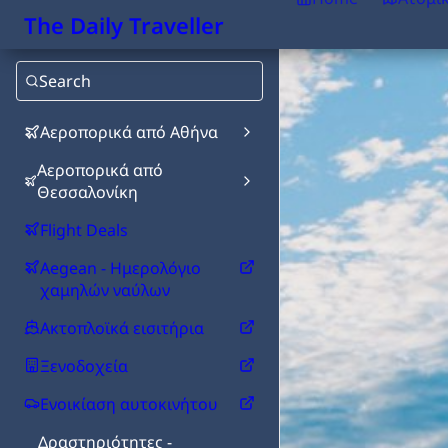
The Daily Traveller
Search
Αεροπορικά από Αθήνα
Αεροπορικά από
Θεσσαλονίκη
Flight Deals
Aegean - Ημερολόγιο
χαμηλών ναύλων
Ακτοπλοϊκά εισιτήρια
Ξενοδοχεία
Ενοικίαση αυτοκινήτου
Δραστηριότητες -