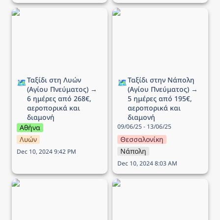
Ταξίδι στη Λυών (Αγίου
Ταξίδι στην Νάπολη
Πνεύματος) → 6 ημέρες
(Αγίου Πνεύματος) → 5
από 268€, αεροπορικά
ημέρες από 195€,
και διαμονή
αεροπορικά και διαμονή
Ταξίδι στη Λυών 
Ταξίδι στην Νάπολη 
🗺️
🗺️
(Αγίου Πνεύματος) → 
(Αγίου Πνεύματος) → 
6 ημέρες από 268€, 
5 ημέρες από 195€, 
αεροπορικά και 
αεροπορικά και 
διαμονή
διαμονή
09/06/25 - 13/06/25
Αθήνα
Λυών
Θεσσαλονίκη
Νάπολη
Dec 10, 2024 9:42 PM
Dec 10, 2024 8:03 AM
Ταξίδι στο Ντουμπρόβνικ
Ταξίδι στην Ισλανδία → 7
(Αγίου Πνεύματος) → 5
ημέρες από 745€,
ημέρες από 218€,
αεροπορικά και διαμονή
αεροπορικά και διαμονή