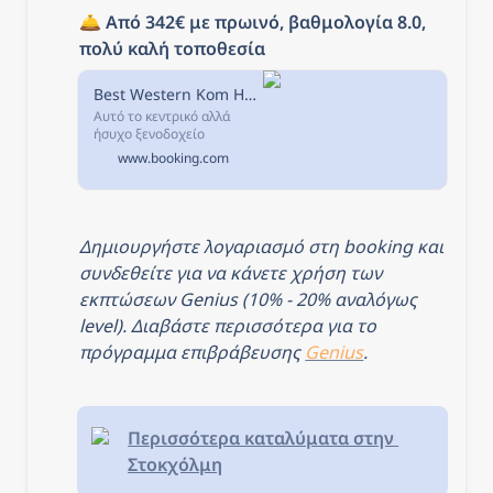
και...
🛎️ 
Από 342€ με πρωινό, βαθμολογία 8.0, 
πολύ καλή τοποθεσία
Best Western Kom Hotel Stockholm, Στοκχόλμη, Σουηδία
Αυτό το κεντρικό αλλά
ήσυχο ξενοδοχείο
περιλαμβάνει μονάδες με
www.booking.com
δωρεάν Wi-Fi και ένα
σύγχρονο γυμναστήριο.
Δημιουργήστε λογαριασμό στη booking και 
συνδεθείτε για να κάνετε χρήση των 
εκπτώσεων Genius (10% - 20% αναλόγως 
level). Διαβάστε περισσότερα για το 
πρόγραμμα επιβράβευσης 
Genius
.
Περισσότερα καταλύματα στην 
Στοκχόλμη