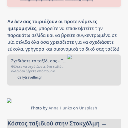
Αν δεν σας ταιριάζουν οι προτεινόμενες 
ημερομηνίες
, μπορείτε να επισκεφτείτε την 
παρακάτω σελίδα και να βρείτε συγκεντρωμένα σε 
μία σελίδα όλα όσα χρειάζεστε για να σχεδιάσετε 
εύκολα, γρήγορα και οικονομικά το δικό σας ταξίδι!
Σχεδιάστε το ταξίδι σας - The Daily Traveller
Θέλετε να σχεδιάσετε ένα ταξίδι,
αλλά δεν ξέρετε από που να
ξεκινήσετε; Αν ναι, τότε είστε στο
dailytraveller.gr
κατάλληλο μέρος! Στην σελίδα
αυτή έχουμε συγκεντρώσει όλα
όσα χρειάζεστε για να σχεδιάσετε
και να κλείσετε το ταξίδι που
πάντα ονειρευόσασταν!
Photo by 
Anna Hunko
 on 
Unsplash
Κόστος ταξιδιού στην Στοκχόλμη → 