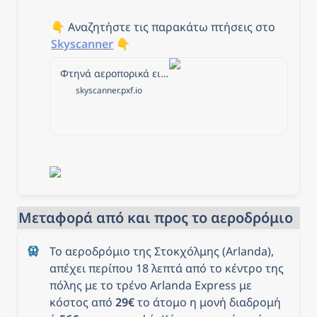
👇 Αναζητήστε τις παρακάτω πτήσεις στο 
Skyscanner
 👇
Φτηνά αεροπορικά εισιτήρια από Αθήνα προς Στοκχόλμη στην Skyscanner
skyscanner.pxf.io
Μεταφορά από και προς το αεροδρόμιο
Το αεροδρόμιο της Στοκχόλμης (Arlanda), 
απέχει περίπου 18 λεπτά από το κέντρο της 
πόλης με το τρένο Arlanda Express με 
κόστος από 
29€
 το άτομο η μονή διαδρομή 