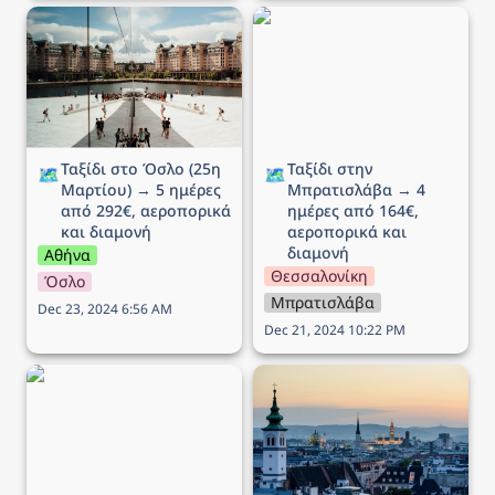
Ταξίδι στο Όσλο (25η
Ταξίδι στην Μπρατισλάβα
Μαρτίου) → 5 ημέρες
→ 4 ημέρες από 164€,
από 292€, αεροπορικά
αεροπορικά και διαμονή
και διαμονή
Ταξίδι στο Όσλο (25η 
Ταξίδι στην 
🗺️
🗺️
Μαρτίου) → 5 ημέρες 
Μπρατισλάβα → 4 
από 292€, αεροπορικά 
ημέρες από 164€, 
και διαμονή
αεροπορικά και 
διαμονή
Αθήνα
Θεσσαλονίκη
Όσλο
Μπρατισλάβα
Dec 23, 2024 6:56 AM
Dec 21, 2024 10:22 PM
Ταξίδι στο Μιλάνο → 5
Ταξίδι στην Βιέννη (Αγίου
ημέρες από 194€,
Βαλεντίνου) → 5 ημέρες
αεροπορικά και διαμονή
από 172€, αεροπορικά
και διαμονή