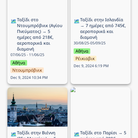
Ταξίδι στο 
Ταξίδι στην Ισλανδία 
🗺️
🗺️
Ντουμπρόβνικ (Αγίου 
→ 7 ημέρες από 745€, 
Πνεύματος) → 5 
αεροπορικά και 
ημέρες από 218€, 
διαμονή
αεροπορικά και 
30/08/25-05/09/25
διαμονή
Αθήνα
07/06/25 - 11/06/25
Ρέικιαβικ
Αθήνα
Dec 9, 2024 6:19 PM
Ντουμπρόβνικ
Dec 9, 2024 10:34 PM
Ταξίδι στην Βιέννη (25η
Ταξίδι στο Παρίσι → 5
Μαρτίου) → 5 ημέρες
ημέρες από 299€,
από 163€, αεροπορικά
αεροπορικά και διαμονή
και διαμονή
Ταξίδι στην Βιέννη 
Ταξίδι στο Παρίσι → 5 
🗺️
🗺️