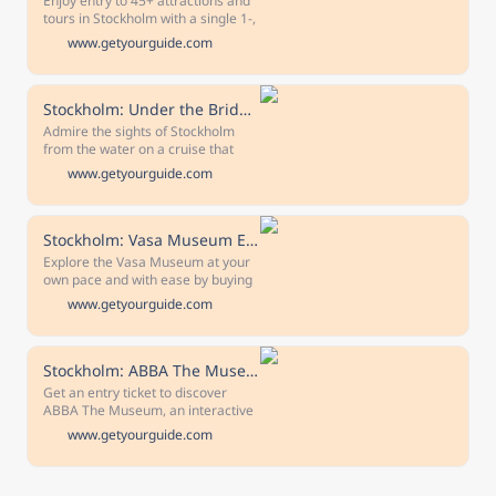
Enjoy entry to 45+ attractions and
Reserve now & pay later Keep your
tours in Stockholm with a single 1-,
travel plans flexible - book your
2-, 3-, or 5-day pass. Choose from
www.getyourguide.com
spot and pay nothing today.
sightseeing cruises to tickets to the
best museums and see it all with
great savings.
Stockholm: Under the Bridges Boat Tour
Admire the sights of Stockholm
from the water on a cruise that
takes you under bridges and by the
www.getyourguide.com
city's main landmarks. Enjoy
recorded commentary as you sail
on both the Baltic Sea and Lake
Mälaren.
Stockholm: Vasa Museum Entrance Ticket
Explore the Vasa Museum at your
own pace and with ease by buying
your ticket in advance. Be awed by
www.getyourguide.com
the world’s only intact 17th-century
warship.
Stockholm: ABBA The Museum Entrance Ticket
Get an entry ticket to discover
ABBA The Museum, an interactive
experience, with a pre-booked time
www.getyourguide.com
slot. Try on virtual costumes, sing,
play quizzes, mix original music,
and get up on the stage with ABBA.