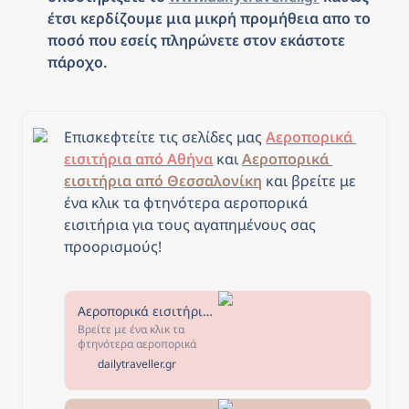
έτσι κερδίζουμε μια μικρή προμήθεια απο το 
ποσό που εσείς πληρώνετε στον εκάστοτε 
πάροχο.
Επισκεφτείτε τις σελίδες μας 
Αεροπορικά 
εισιτήρια από Αθήνα
 και 
Αεροπορικά 
εισιτήρια από Θεσσαλονίκη
και β
ρείτε με 
ένα κλικ τα φτηνότερα αεροπορικά 
εισιτήρια για τους αγαπημένους σας 
προορισμούς!
Αεροπορικά εισιτήρια από Αθήνα - The Daily Traveller
Βρείτε με ένα κλικ τα
φτηνότερα αεροπορικά
εισιτήρια από Αθήνα για
dailytraveller.gr
τους αγαπημένους σας
προορισμούς! Επιλέξτε τον
προορισμό που σας