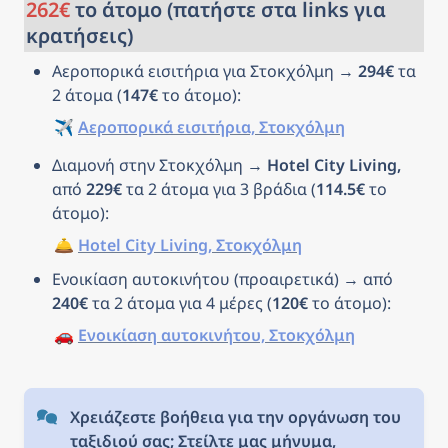
262€
 το άτομο (πατήστε στα links για 
κρατήσεις)
Αεροπορικά εισιτήρια για Στοκχόλμη → 
294€
 τα 
2 άτομα (
147€
 το άτομο): 
✈️ 
Αεροπορικά εισιτήρια, Στοκχόλμη
Διαμονή στην Στοκχόλμη → 
Hotel City Living, 
από 
229€
 τα 2 άτομα για 3 βράδια (
114.5€
 το 
άτομο): 
🛎️ 
Hotel City Living, Στοκχόλμη
Ενοικίαση αυτοκινήτου (προαιρετικά) → από 
240€
 τα 2 άτομα για 4 μέρες (
120€
 το άτομο): 
🚗 
Ενοικίαση αυτοκινήτου, Στοκχόλμη
Χρειάζεστε βοήθεια για την οργάνωση του 
ταξιδιού σας; Στείλτε μας μήνυμα, 