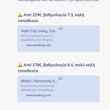
🛎️ 
Από 229€, βαθμολογία 7.3, καλή 
τοποθεσία
Hotel City Living, Στοκχόλμη, Σουηδία
Αυτό το φιλικό προς το
περιβάλλον ξενοδοχείο
βρίσκεται στο προάστιο
www.booking.com
Skarpnäck της Στοκχόλμης
και προσφέρει δωρεάν Wi-
Fi και δωμάτια με
τηλεόραση επίπεδης...
🛎️ 
Από 278€, βαθμολογία 8.4, πολύ καλή 
τοποθεσία
Motel L Hammarby Sjöstad, Στοκχόλμη, Σουηδία
Στη συνοικία Hammarby
Sjöstad της Στοκχόλμης,
αυτό το ξενοδοχείο
www.booking.com
προσφέρει δωρεάν
πρόσβαση σε γυμναστήριο
και μοντέρνα δωμάτια με
πολύχρωμη διακόσμηση