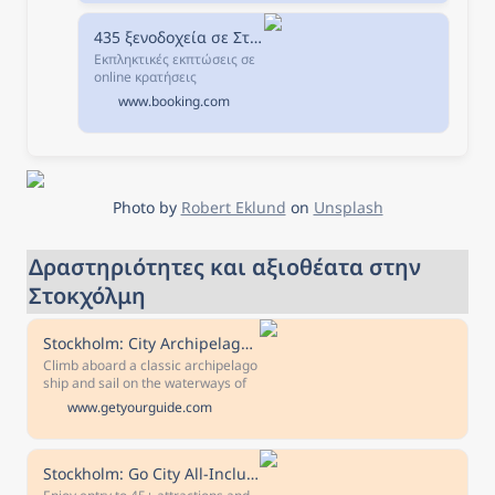
435 ξενοδοχεία σε Στοκχόλμη, Σουηδία.
Εκπληκτικές εκπτώσεις σε
online κρατήσεις
ξενοδοχείων σε
www.booking.com
Στοκχόλμη, Σουηδία.
Διαθεσιμότητα και
εξαιρετικές τιμές.
Διαβάστε τα σχόλια για τα
ξενοδοχεία και επιλέξτε το
καλύτερο ξενοδοχείο για
Photo by 
Robert Eklund
 on 
Unsplash
τη διαμονή σας.
Δραστηριότητες και αξιοθέατα στην 
Στοκχόλμη
Stockholm: City Archipelago Sightseeing Cruise with Guide
Climb aboard a classic archipelago
ship and sail on the waterways of
Stockholm on a sightseeing cruise.
www.getyourguide.com
Experience the untouched nature
of the city's archipelago and hear
about the sights from a guide. Free
cancellation Cancel up to 24 hours
Stockholm: Go City All-Inclusive Pass with 45+ Attractions
in advance to receive a full refund