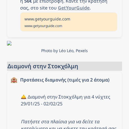
ή 
56€
 με επιστροφή. Κάντε την κράτησή 
σας, στο site του 
GetYourGuide
.
www.getyourguide.com
www.getyourguide.com
Photo by Léo Léo, Pexels
Διαμονή στην Στοκχόλμη
🏨
Προτάσεις διαμονής (τιμές για 2 άτομα)
🛎️ Διαμονή στην Στοκχόλμη για 4 νύχτες 
29/01/25 - 02/02/25
Πατήστε στα πλαίσια για να δείτε τα 
καταλύματα και να κάνετε την κράτησή σας