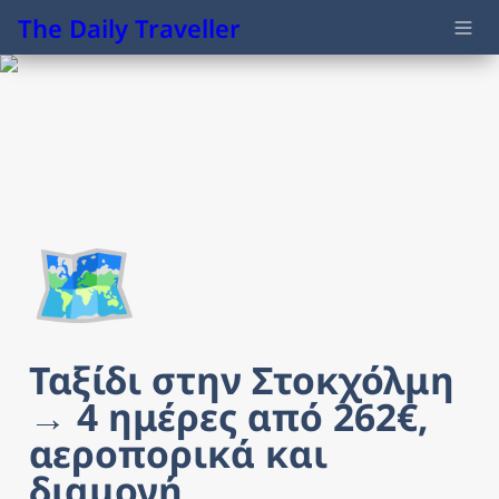
The Daily Traveller
🗺️
Ταξίδι στην Στοκχόλμη 
→ 4 ημέρες από 262€, 
αεροπορικά και 
διαμονή