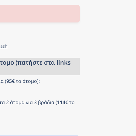
lash
άτομο (πατήστε στα links 
α (
95€
 το άτομο): 
 τα 2 άτομα για 3 βράδια (
114€
 το 