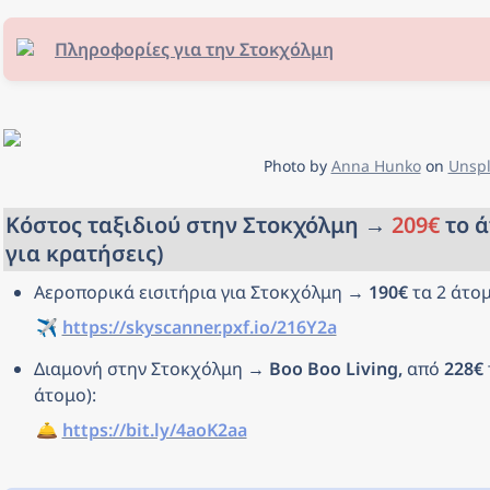
Πληροφορίες για την Στοκχόλμη
Photo by 
Anna Hunko
 on 
Unsp
Κόστος ταξιδιού στην Στοκχόλμη → 
209€
 το 
για κρατήσεις)
Αεροπορικά εισιτήρια για Στοκχόλμη → 
190€
 τα 2 άτομ
✈️ 
https://skyscanner.pxf.io/216Y2a
Διαμονή στην Στοκχόλμη → 
Boo Boo Living, 
από 
228€
άτομο): 
🛎️ 
https://bit.ly/4aoK2aa