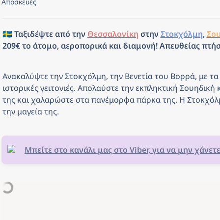
Αποσκευές
🇸🇪 Ταξιδέψτε από την 
Θεσσαλονίκη
 στην 
Στοκχόλμη
, 
Σο
209€ το άτομο, αεροπορικά και διαμονή! Απευθείας πτήσε
Ανακαλύψτε την Στοκχόλμη, την Βενετία του Βορρά, με τα γ
ιστορικές γειτονιές. Απολαύστε την εκπληκτική Σουηδική κ
της και χαλαρώστε στα πανέμορφα πάρκα της. Η Στοκχόλμ
την μαγεία της.
Μπείτε στο κανάλι μας στο Viber, για να μην χάνετ