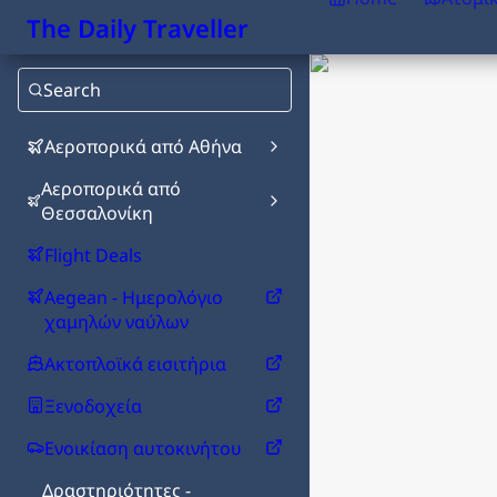
The Daily Traveller
Search
Αεροπορικά από Αθήνα
Αεροπορικά από
Θεσσαλονίκη
Flight Deals
Aegean - Ημερολόγιο
χαμηλών ναύλων
Ακτοπλοϊκά εισιτήρια
Ξενοδοχεία
Ενοικίαση αυτοκινήτου
Δραστηριότητες -