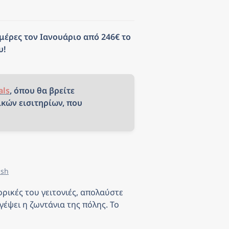
ημέρες τον Ιανουάριο από 246€ το 
υ!
als
, όπου θα βρείτε 
κών εισιτηρίων, που 
ash
ρικές του γειτονιές, απολαύστε 
έψει η ζωντάνια της πόλης. Το 