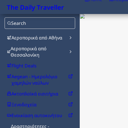
The Daily Traveller
Search
Αεροπορικά από Αθήνα
Αεροπορικά από
Θεσσαλονίκη
Flight Deals
Aegean - Ημερολόγιο
χαμηλών ναύλων
Ακτοπλοϊκά εισιτήρια
Ξενοδοχεία
Ενοικίαση αυτοκινήτου
Δραστηριότητες -