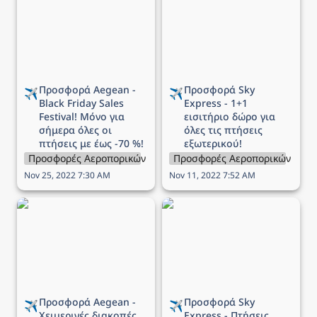
Black Friday Sales
1+1 εισιτήριο δώρο για
Festival! Μόνο για
όλες τις πτήσεις
σήμερα όλες οι πτήσεις
εξωτερικού!
με έως -70 %!
Προσφορά Aegean - 
Προσφορά Sky 
✈️
✈️
Black Friday Sales 
Express - 1+1 
Festival! Μόνο για 
εισιτήριο δώρο για 
σήμερα όλες οι 
όλες τις πτήσεις 
πτήσεις με έως -70 %!
εξωτερικού!
Προσφορές Αεροπορικών Εταιρειών
Προσφορές Αεροπορικών Εται
Nov 25, 2022 7:30 AM
Nov 11, 2022 7:52 AM
Προσφορά Aegean -
Προσφορά Sky Express -
Χειμερινές διακοπές στην
Πτήσεις εσωτερικού από
Ελλάδα με -50%!
€16,90! Πρόλαβε τώρα!
Προσφορά Aegean - 
Προσφορά Sky 
✈️
✈️
Χειμερινές διακοπές 
Express - Πτήσεις 