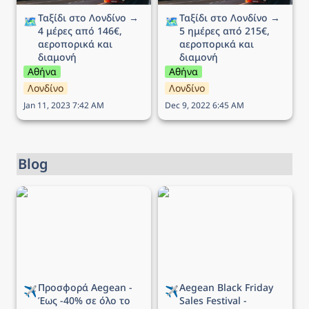
Ταξίδι στο Λονδίνο → 
Ταξίδι στο Λονδίνο → 
🗺️
🗺️
4 μέρες από 146€, 
5 ημέρες από 215€, 
αεροπορικά και 
αεροπορικά και 
διαμονή
διαμονή
Αθήνα
Αθήνα
Λονδίνο
Λονδίνο
Jan 11, 2023 7:42 AM
Dec 9, 2022 6:45 AM
Blog
Προσφορά Aegean - Έως
Aegean Black Friday Sales
-40% σε όλο το δίκτυο!
Festival - Τελευταία
ευκαιρία έως -50% για 2
ημέρες!
Προσφορά Aegean - 
Aegean 
Black Friday 
✈️
✈️
Έως -40% σε όλο το 
Sales Festival - 