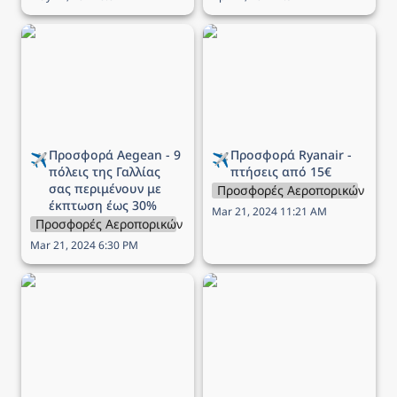
Προσφορά Aegean - 9
Προσφορά Ryanair -
πόλεις της Γαλλίας σας
πτήσεις από 15€
περιμένουν με έκπτωση
έως 30%
Προσφορά Aegean - 9 
Προσφορά Ryanair - 
✈️
✈️
πόλεις της Γαλλίας 
πτήσεις από 15€
σας περιμένουν με 
Προσφορές Αεροπορικών Εται
έκπτωση έως 30%
Mar 21, 2024 11:21 AM
Προσφορές Αεροπορικών Εταιρειών
Mar 21, 2024 6:30 PM
Προσφορά Aegean - 12
Προσφορά Aegean -
πόλεις των Βαλκανίων σε
Γιορτάστε την ημέρα του
περιμένουν να τις
Αγίου Βαλεντίνου με 1+1
ανακαλύψεις με έως -40%
εισιτήριο δώρο!