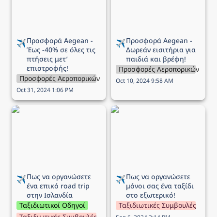
Προσφορά Aegean - 
Προσφορά Aegean - 
✈️
✈️
Έως -40% σε όλες τις 
Δωρεάν εισιτήρια για 
πτήσεις μετ’ 
παιδιά και βρέφη!
επιστροφής!
Προσφορές Αεροπορικών Εται
Προσφορές Αεροπορικών Εταιρειών
Oct 10, 2024 9:58 AM
Oct 31, 2024 1:06 PM
Πως να οργανώσετε ένα
Πως να οργανώσετε
επικό road trip στην
μόνοι σας ένα ταξίδι στο
Ισλανδία
εξωτερικό!
Πως να οργανώσετε 
Πως να οργανώσετε 
✈️
✈️
ένα επικό road trip 
μόνοι σας ένα ταξίδι 
στην Ισλανδία
στο εξωτερικό!
Ταξιδιωτικοί Οδηγοί
Ταξιδιωτικές Συμβουλές
Ταξιδιωτικές Συμβουλές