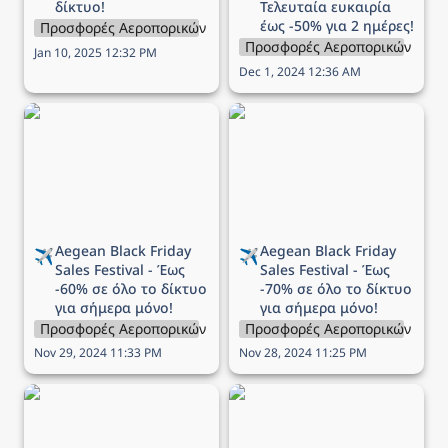
δίκτυο!
Τελευταία ευκαιρία 
έως -50% για 2 ημέρες!
Προσφορές Αεροπορικών Εταιρειών
Προσφορές Αεροπορικών Εται
Jan 10, 2025 12:32 PM
Dec 1, 2024 12:36 AM
Aegean Black Friday Sales
Aegean Black Friday Sales
Festival - Έως -60% σε
Festival - Έως -70% σε
όλο το δίκτυο για σήμερα
όλο το δίκτυο για σήμερα
μόνο!
μόνο!
Aegean 
Black Friday 
Aegean 
Black Friday 
✈️
✈️
Sales Festival - Έως 
Sales Festival - Έως 
-60% σε όλο το δίκτυο 
-70% σε όλο το δίκτυο 
για σήμερα μόνο!
για σήμερα μόνο!
Προσφορές Αεροπορικών Εταιρειών
Προσφορές Αεροπορικών Εται
Nov 29, 2024 11:33 PM
Nov 28, 2024 11:25 PM
Προσφορά Aegean - Έως
Προσφορά Aegean -
-40% σε όλες τις πτήσεις
Δωρεάν εισιτήρια για
μετ’ επιστροφής!
παιδιά και βρέφη!