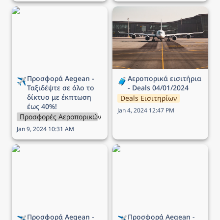
Προσφορά Aegean -
Αεροπορικά εισιτήρια -
Ταξιδέψτε σε όλο το
Deals 04/01/2024
δίκτυο με έκπτωση έως
40%!
Προσφορά Aegean - 
Αεροπορικά εισιτήρια 
✈️
🧳
Ταξιδέψτε σε όλο το 
- Deals 04/01/2024
δίκτυο με έκπτωση 
Deals Εισιτηρίων
έως 40%!
Jan 4, 2024 12:47 PM
Προσφορές Αεροπορικών Εταιρειών
Jan 9, 2024 10:31 AM
Προσφορά Aegean -
Προσφορά Aegean -
Ταξιδέψτε σε όλο το
Πτήσεις σε όλο το δίκτυο
δίκτυο με έκπτωση 30%!
με έκπτωση έως και 50%!
Προσφορά Aegean - 
Προσφορά Aegean - 
✈️
✈️