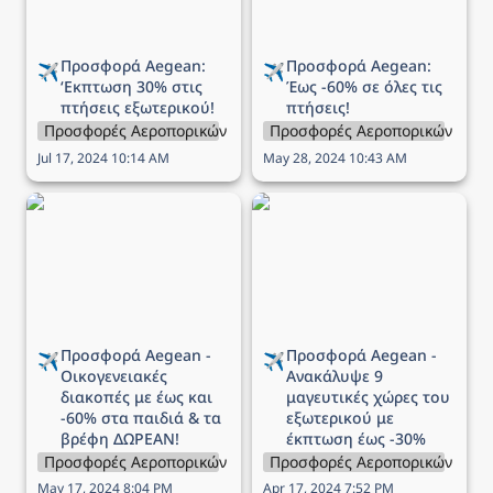
Προσφορά Aegean: 
Προσφορά Aegean: 
✈️
✈️
‘Εκπτωση 
30% στις 
Έως 
-60% σε όλες τις 
πτήσεις εξωτερικού!
πτήσεις!
Προσφορές Αεροπορικών Εταιρειών
Προσφορές Αεροπορικών Εται
Jul 17, 2024 10:14 AM
May 28, 2024 10:43 AM
Προσφορά Aegean -
Προσφορά Aegean -
Οικογενειακές διακοπές
Ανακάλυψε 9 μαγευτικές
με έως και -60% στα
χώρες του εξωτερικού
παιδιά & τα βρέφη
με έκπτωση έως -30%
ΔΩΡΕΑΝ!
Προσφορά Aegean - 
Προσφορά Aegean - 
✈️
✈️
Οικογενειακές 
Ανακάλυψε 9 
διακοπές με έως και 
μαγευτικές χώρες του 
-60% στα παιδιά & τα 
εξωτερικού με 
βρέφη ΔΩΡΕΑΝ!
έκπτωση έως -30%
Προσφορές Αεροπορικών Εταιρειών
Προσφορές Αεροπορικών Εται
May 17, 2024 8:04 PM
Apr 17, 2024 7:52 PM