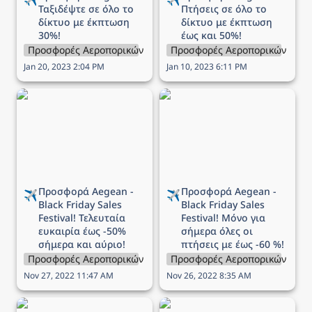
Ταξιδέψτε σε όλο το 
Πτήσεις σε όλο το 
δίκτυο με έκπτωση 
δίκτυο με
 έκπτωση 
30%!
έως και 50%!
Προσφορές Αεροπορικών Εταιρειών
Προσφορές Αεροπορικών Εται
Jan 20, 2023 2:04 PM
Jan 10, 2023 6:11 PM
Προσφορά Aegean -
Προσφορά Aegean -
Black Friday Sales
Black Friday Sales
Festival! Τελευταία
Festival! Μόνο για
ευκαιρία έως -50%
σήμερα όλες οι πτήσεις
σήμερα και αύριο!
με έως -60 %!
Προσφορά Aegean - 
Προσφορά Aegean - 
✈️
✈️
Black Friday Sales 
Black Friday Sales 
Festival! Τελευταία 
Festival! Μόνο για 
ευκαιρία έως -50% 
σήμερα όλες οι 
σήμερα και αύριο!
πτήσεις με έως -60 %!
Προσφορές Αεροπορικών Εταιρειών
Προσφορές Αεροπορικών Εται
Nov 27, 2022 11:47 AM
Nov 26, 2022 8:35 AM
Προσφορά Aegean -
Προσφορά Sky Express -