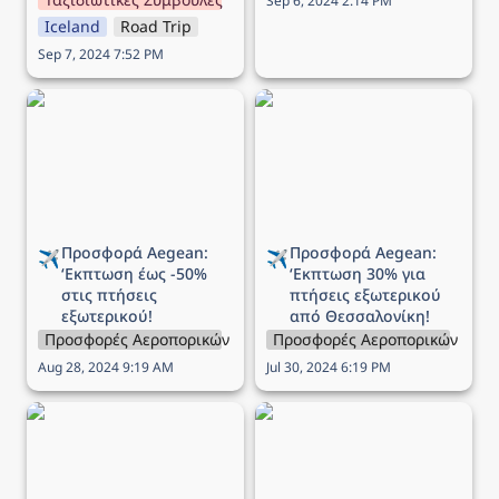
Sep 6, 2024 2:14 PM
Iceland
Road Trip
Sep 7, 2024 7:52 PM
Προσφορά Aegean:
Προσφορά Aegean:
‘Εκπτωση έως -50% στις
‘Εκπτωση 30% για
πτήσεις εξωτερικού!
πτήσεις εξωτερικού από
Θεσσαλονίκη!
Προσφορά Aegean: 
Προσφορά Aegean: 
✈️
✈️
‘Εκπτωση 
έως -50% 
‘Εκπτωση 
30% για 
στις πτήσεις 
πτήσεις εξωτερικού 
εξωτερικού!
από Θεσσαλονίκη!
Προσφορές Αεροπορικών Εταιρειών
Προσφορές Αεροπορικών Εται
Aug 28, 2024 9:19 AM
Jul 30, 2024 6:19 PM
Προσφορά Aegean:
Προσφορά Aegean: Έως
‘Εκπτωση 30% στις
-60% σε όλες τις πτήσεις!
πτήσεις εξωτερικού!