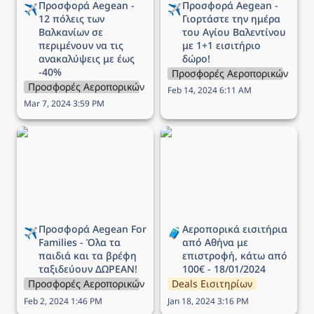
Προσφορά Aegean - 
Προσφορά Aegean - 
✈️
✈️
12 πόλεις των 
Γιορτάστε την ημέρα 
Βαλκανίων σε 
του Αγίου Βαλεντίνου 
περιμένουν να τις 
με 1+1 εισιτήριο 
ανακαλύψεις με έως 
δώρο!
-40%
Προσφορές Αεροπορικών Εται
Προσφορές Αεροπορικών Εταιρειών
Feb 14, 2024 6:11 AM
Mar 7, 2024 3:59 PM
Προσφορά Aegean For
Αεροπορικά εισιτήρια
Families - Όλα τα παιδιά
από Αθήνα με επιστροφή,
και τα βρέφη ταξιδεύουν
κάτω από 100€ -
ΔΩΡΕΑΝ!
18/01/2024
Προσφορά Aegean For 
Αεροπορικά εισιτήρια 
✈️
🧳
Families - Όλα τα 
από Αθήνα με 
παιδιά και τα βρέφη 
επιστροφή, κάτω από 
ταξιδεύουν ΔΩΡΕΑΝ!
100€ - 18/01/2024
Προσφορές Αεροπορικών Εταιρειών
Deals Εισιτηρίων
Feb 2, 2024 1:46 PM
Jan 18, 2024 3:16 PM