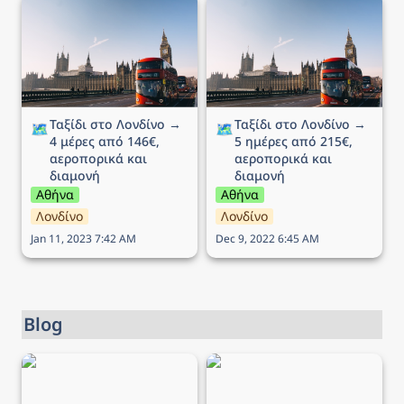
Ταξίδι στο Λονδίνο → 4
Ταξίδι στο Λονδίνο → 5
μέρες από 146€,
ημέρες από 215€,
αεροπορικά και διαμονή
αεροπορικά και διαμονή
Ταξίδι στο Λονδίνο → 
Ταξίδι στο Λονδίνο → 
🗺️
🗺️
4 μέρες από 146€, 
5 ημέρες από 215€, 
αεροπορικά και 
αεροπορικά και 
διαμονή
διαμονή
Αθήνα
Αθήνα
Λονδίνο
Λονδίνο
Jan 11, 2023 7:42 AM
Dec 9, 2022 6:45 AM
Blog
Προσφορά Aegean - Έως
Aegean Black Friday Sales
-40% σε όλο το δίκτυο!
Festival - Τελευταία
ευκαιρία έως -50% για 2