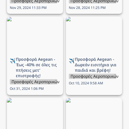
Προσφορές Αεροπορικών Εταιρειών
Προσφορές Αεροπορικών Εται
Nov 29, 2024 11:33 PM
Nov 28, 2024 11:25 PM
Προσφορά Aegean - Έως
Προσφορά Aegean -
-40% σε όλες τις πτήσεις
Δωρεάν εισιτήρια για
μετ’ επιστροφής!
παιδιά και βρέφη!
Προσφορά Aegean - 
Προσφορά Aegean - 
✈️
✈️
Έως -40% σε όλες τις 
Δωρεάν εισιτήρια για 
πτήσεις μετ’ 
παιδιά και βρέφη!
επιστροφής!
Προσφορές Αεροπορικών Εται
Προσφορές Αεροπορικών Εταιρειών
Oct 10, 2024 9:58 AM
Oct 31, 2024 1:06 PM
Πως να οργανώσετε ένα
Πως να οργανώσετε
επικό road trip στην
μόνοι σας ένα ταξίδι στο
Ισλανδία
εξωτερικό!