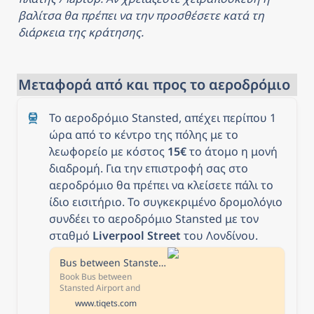
Stansted, Luton, or London
City. The distance between
βαλίτσα θα πρέπει να την προσθέσετε κατά τη 
Thessaloniki and London is
διάρκεια της κράτησης.
2145 km.
Μεταφορά από και προς το αεροδρόμιο
Το αεροδρόμιο Stansted, απέχει περίπου 1 
ώρα από το κέντρο της πόλης με το 
λεωφορείο με κόστος 
15€
 το άτομο η μονή 
διαδρομή. Για την επιστροφή σας στο 
αεροδρόμιο θα πρέπει να κλείσετε πάλι το 
ίδιο εισιτήριο. Το συγκεκριμένο δρομολόγιο 
συνδέει το αεροδρόμιο Stansted με τον 
σταθμό 
Liverpool Street 
του Λονδίνου.
Bus between Stansted Airport and London Liverpool Street Station
Book Bus between
Stansted Airport and
London tickets online and
www.tiqets.com
travel the stress-free way