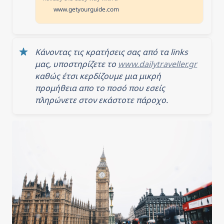
great value bus transfer
www.getyourguide.com
from Gatwick Airport to the
center of London. Avoid
London's busy public
transport and instead, sit
back and relax as you
Κάνοντας τις κρατήσεις σας από τα links 
reach the capital
comfortably and quickly.
μας, υποστηρίζετε το 
www.dailytraveller.gr
καθώς έτσι κερδίζουμε μια μικρή 
προμήθεια απο το ποσό που εσείς 
πληρώνετε στον εκάστοτε πάροχο.