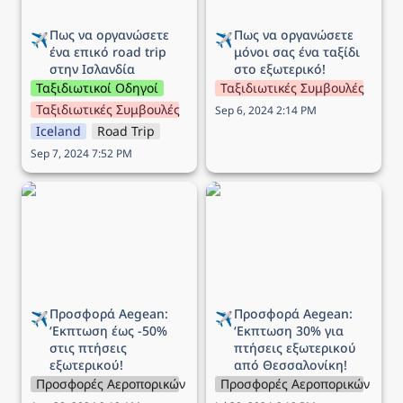
Πως να οργανώσετε 
Πως να οργανώσετε 
✈️
✈️
ένα επικό road trip 
μόνοι σας ένα ταξίδι 
στην Ισλανδία
στο εξωτερικό!
Ταξιδιωτικοί Οδηγοί
Ταξιδιωτικές Συμβουλές
Ταξιδιωτικές Συμβουλές
Sep 6, 2024 2:14 PM
Iceland
Road Trip
Sep 7, 2024 7:52 PM
Προσφορά Aegean:
Προσφορά Aegean:
‘Εκπτωση έως -50% στις
‘Εκπτωση 30% για
πτήσεις εξωτερικού!
πτήσεις εξωτερικού από
Θεσσαλονίκη!
Προσφορά Aegean: 
Προσφορά Aegean: 
✈️
✈️
‘Εκπτωση 
έως -50% 
‘Εκπτωση 
30% για 
στις πτήσεις 
πτήσεις εξωτερικού 
εξωτερικού!
από Θεσσαλονίκη!
Προσφορές Αεροπορικών Εταιρειών
Προσφορές Αεροπορικών Εται