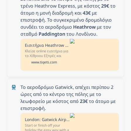
τρένο Heathrow Express, με κόστος 
29€
 το 
άτομο η μονή διαδρομή και 
43€
 με 
επιστροφή. Το συγκεκριμένο δρομολόγιο 
συνδέει το αεροδρόμιο 
Heathrow
 με τον 
σταθμό 
Paddington 
του Λονδίνου.
Εισιτήρια Heathrow Express | Tiqets
Κλείσε online εισιτήρια για
το Χίθροου Εξπρές και
απόλαυσε τη μεταφορά
www.tiqets.com
σου χωρίς ταλαιπωρία
μεταξύ του Λονδίνου
Πάντινγκτον και του
Αεροδρομίου Χίθροου
Το αεροδρόμιο Gatwick, απέχει περίπου 2 
ώρες από το κέντρο της πόλης με το 
λεωφορείο με κόστος από 
23€
 το άτομο με 
επιστροφή. 
London: Gatwick Airport to Central London Roundtrip Transfer
Start or finish off your
holiday the easy way with a