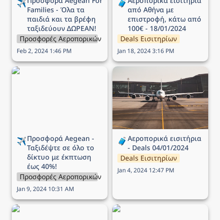
Προσφορά Aegean For 
Αεροπορικά εισιτήρια 
✈️
🧳
Families - Όλα τα 
από Αθήνα με 
παιδιά και τα βρέφη 
επιστροφή, κάτω από 
ταξιδεύουν ΔΩΡΕΑΝ!
100€ - 18/01/2024
Προσφορές Αεροπορικών Εταιρειών
Deals Εισιτηρίων
Feb 2, 2024 1:46 PM
Jan 18, 2024 3:16 PM
Προσφορά Aegean -
Αεροπορικά εισιτήρια -
Ταξιδέψτε σε όλο το
Deals 04/01/2024
δίκτυο με έκπτωση έως
40%!
Προσφορά Aegean - 
Αεροπορικά εισιτήρια 
✈️
🧳
Ταξιδέψτε σε όλο το 
- Deals 04/01/2024
δίκτυο με έκπτωση 
Deals Εισιτηρίων
έως 40%!
Jan 4, 2024 12:47 PM
Προσφορές Αεροπορικών Εταιρειών
Jan 9, 2024 10:31 AM
Προσφορά Aegean -
Προσφορά Aegean -