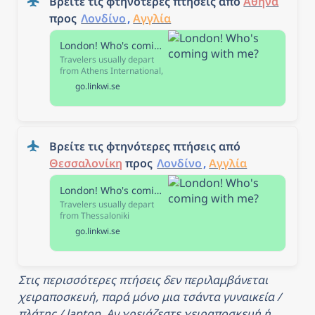
Βρείτε τις φτηνότερες πτήσεις από 
Αθήνα
προς 
Λονδίνο
, 
Αγγλία
London! Who's coming with me?
Travelers usually depart
from Athens International,
Athens Train Station,
go.linkwi.se
Athens - Karolou, Athens -
Kifissos, or Athens-Agioi
Anargyroi when they travel
from Athens to London.
Book your trip to arrive at
Βρείτε τις φτηνότερες πτήσεις από 
Heathrow, Gatwick, London
Stansted, Luton, or London
Θεσσαλονίκη
 προς 
Λονδίνο
, 
Αγγλία
City. The distance between
Athens and London is 2410
London! Who's coming with me?
km.
Travelers usually depart
from Thessaloniki
International Airport
go.linkwi.se
Macedonia, Thessaloniki
Train station, or
Thessaloniki - KTEL when
they travel from
Στις περισσότερες πτήσεις δεν περιλαμβάνεται 
Thessaloniki to London.
Book your trip to arrive at
χειραποσκευή, παρά μόνο μια τσάντα γυναικεία / 
Heathrow, Gatwick, London
πλάτης / laptop. Αν χρειάζεστε χειραποσκευή ή 