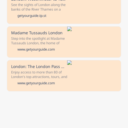
See the sights of London along the
banks of the River Thames on a
sightseeing cruise from
getyourguide.tp.st
Westminster Pier to Embankment
Pier, Festival Pier, Bankside Pier,
and Tower Bridge Quay.
Madame Tussauds London
Step into the spotlight at Madame
Tussauds London, the home of
famous fun in the capital. Star in
www.getyourguide.com
immersive experiences and get up
close with more than 250 lifelike
figures of your favorite celebrities.
Enjoy plenty of fun new additions.
London: The London Pass with access to 80+ Attractions
Enjoy access to more than 80 of
London's top attractions, tours, and
museums See London's top
www.getyourguide.com
landmarks and attractions with a
hop-on hop-off bus tour Make use
of your digital guide packed with
instructions for each attraction Get
your London Pass instantly on
mobile Choose the option that's
right for you with a 1, 2, 3, 4, 5, 6,
or 10-day pass See all that London
has to offer with the London Pass.