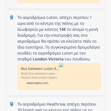
Το αεροδρόμιο Luton, απέχει περίπου 1 
ώρα από το κέντρο της πόλης με το 
λεωφορείο με κόστος 
14€
 το άτομο η μονή 
διαδρομή. Για την επιστροφή σας στο 
αεροδρόμιο θα πρέπει να κλείσετε πάλι το 
ίδιο εισιτήριο. Το συγκεκριμένο δρομολόγιο 
συνδέει το αεροδρόμιο Luton με τον 
σταθμό 
London Victoria 
του Λονδίνου.
Bus between Luton Airport and London Tickets | Tiqets
Book Bus between Luton
Airport and London tickets
online and discover more
www.tiqets.com
ways to culture with Tiqets
Το αεροδρόμιο Heathrow, απέχει περίπου 
20 λεπτά από το κέντρο της πόλης με το 