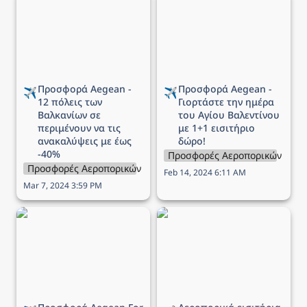
πόλεις των Βαλκανίων σε
Γιορτάστε την ημέρα του
περιμένουν να τις
Αγίου Βαλεντίνου με 1+1
ανακαλύψεις με έως -40%
εισιτήριο δώρο!
Προσφορά Aegean - 
Προσφορά Aegean - 
✈️
✈️
12 πόλεις των 
Γιορτάστε την ημέρα 
Βαλκανίων σε 
του Αγίου Βαλεντίνου 
περιμένουν να τις 
με 1+1 εισιτήριο 
ανακαλύψεις με έως 
δώρο!
-40%
Προσφορές Αεροπορικών Εται
Προσφορές Αεροπορικών Εταιρειών
Feb 14, 2024 6:11 AM
Mar 7, 2024 3:59 PM
Προσφορά Aegean For
Αεροπορικά εισιτήρια
Families - Όλα τα παιδιά
από Αθήνα με επιστροφή,
και τα βρέφη ταξιδεύουν
κάτω από 100€ -
ΔΩΡΕΑΝ!
18/01/2024