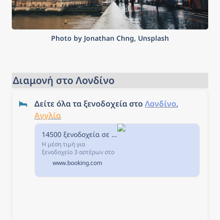
Photo by Jonathan Chng, Unsplash
Διαμονή στο Λονδίνο
Δείτε όλα τα ξενοδοχεία στο 
Λονδίνο
, 
Αγγλία
14500 ξενοδοχεία σε Λονδίνο, Ηνωμένο Βασίλειο.
Η μέση τιμή για
ξενοδοχείο 3 αστέρων στο
Λονδίνο απόψε, είναι €
www.booking.com
198,61 το βράδυ. Αν
επιλέξετε να μείνετε σε
ξενοδοχείο 4 αστέρων
απόψε, θα πληρώσετε
περίπου € 264,90, ενώ ένα
ξενοδοχείο 5 αστέρων στο
Λονδίνο κοστίζει περίπου €