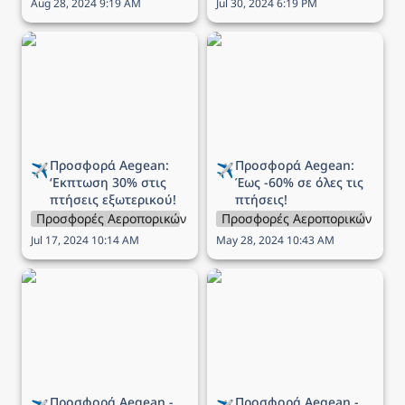
Aug 28, 2024 9:19 AM
Jul 30, 2024 6:19 PM
Προσφορά Aegean:
Προσφορά Aegean: Έως
‘Εκπτωση 30% στις
-60% σε όλες τις πτήσεις!
πτήσεις εξωτερικού!
Προσφορά Aegean: 
Προσφορά Aegean: 
✈️
✈️
‘Εκπτωση 
30% στις 
Έως 
-60% σε όλες τις 
πτήσεις εξωτερικού!
πτήσεις!
Προσφορές Αεροπορικών Εταιρειών
Προσφορές Αεροπορικών Εται
Jul 17, 2024 10:14 AM
May 28, 2024 10:43 AM
Προσφορά Aegean -
Προσφορά Aegean -
Οικογενειακές διακοπές
Ανακάλυψε 9 μαγευτικές
με έως και -60% στα
χώρες του εξωτερικού
παιδιά & τα βρέφη
με έκπτωση έως -30%
ΔΩΡΕΑΝ!
Προσφορά Aegean - 
Προσφορά Aegean - 