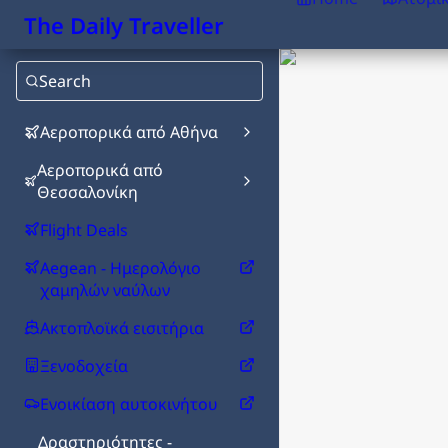
The Daily Traveller
Search
Αεροπορικά από Αθήνα
Αεροπορικά από
Θεσσαλονίκη
Flight Deals
Aegean - Ημερολόγιο
χαμηλών ναύλων
Ακτοπλοϊκά εισιτήρια
Ξενοδοχεία
Ενοικίαση αυτοκινήτου
Δραστηριότητες -