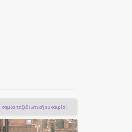
ε καμία ταξιδιωτική ευκαιρία!