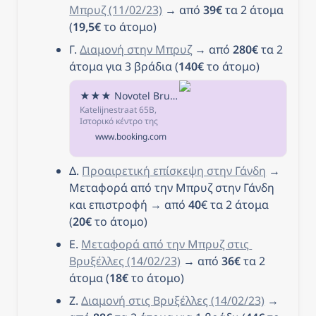
search. Look out for
Μπρυζ (11/02/23)
 → από 
39€
 τα 2 άτομα 
the travel hack star
(
19,5€
 το άτομο)
icon for even cheaper
fares.
Γ. 
Διαμονή στην Μπρυζ
 → από 
280€
 τα 2 
άτομα για 3 βράδια (
140€
 το άτομο)
★★★ Novotel Brugge Centrum, Μπριζ, Βέλγιο
Katelijnestraat 65B,
Ιστορικό κέντρο της
Μπριζ, 8000 Μπριζ,
www.booking.com
Βέλγιο - Εξαιρετική
τοποθεσία -
βαθμολογήθηκε με
Δ. 
Προαιρετική επίσκεψη στην Γάνδη
 → 
9,2/10! (βαθμολογία από
Μεταφορά από την Μπρυζ στην Γάνδη 
2660 σχόλια)
Βαθμολογήθηκε από
και επιστροφή → από 
40
€ τα 2 άτομα 
επισκέπτες, μετά από τη
(
20€
 το άτομο)
διαμονή τους στο
Novotel Brugge
Ε. 
Μεταφορά από την Μπρυζ στις 
Centrum.
Βρυξέλλες (14/02/23)
 → από 
36€
 τα 2 
άτομα (
18€
 το άτομο)
Ζ. 
Διαμονή στις Βρυξέλλες (14/02/23)
 → 