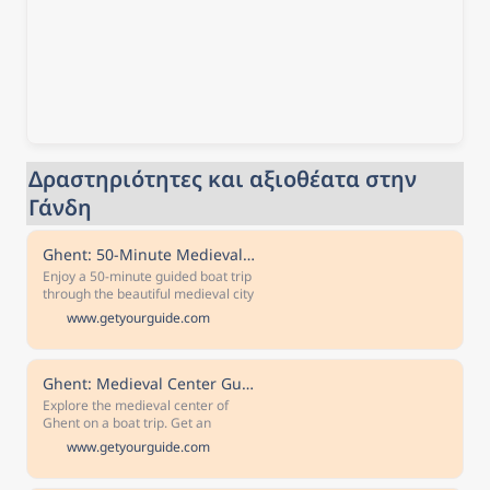
Δραστηριότητες και αξιοθέατα στην 
Γάνδη
Ghent: 50-Minute Medieval Center Guided Boat Trip
Enjoy a 50-minute guided boat trip
through the beautiful medieval city
center of Ghent to discover its
www.getyourguide.com
most glorious sites. Free
cancellation Cancel up to 24 hours
in advance for a full refund
Reserve now & pay later Keep your
Ghent: Medieval Center Guided Boat Tour
travel plans flexible - book your
Explore the medieval center of
spot and pay nothing today.
Ghent on a boat trip. Get an
introduction to the city's main
www.getyourguide.com
attractions and learn about its
history from your professional