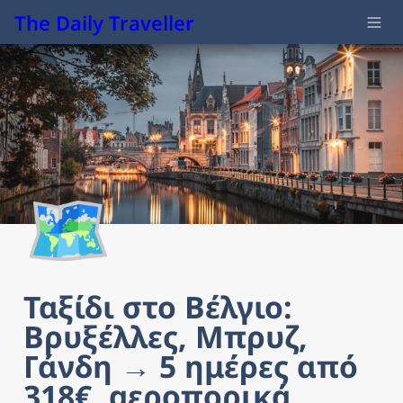
The Daily Traveller
🗺️
Ταξίδι στο Βέλγιο: 
Βρυξέλλες, Μπρυζ, 
Γάνδη → 5 ημέρες από 
318€, αεροπορικά, 