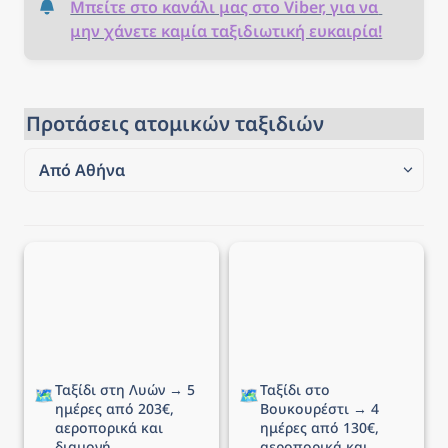
Μπείτε στο κανάλι μας στο Viber, για να 
μην χάνετε καμία ταξιδιωτική ευκαιρία!
Προτάσεις ατομικών ταξιδιών
Από Αθήνα
Από Αθήνα
Ταξίδι στη Λυών → 5
Ταξίδι στο Βουκουρέστι
Από Θεσσαλονίκη
ημέρες από 203€,
→ 4 ημέρες από 130€,
αεροπορικά και διαμονή
αεροπορικά και διαμονή
Ταξίδι στη Λυών → 5 
Ταξίδι στο 
🗺️
🗺️
ημέρες από 203€, 
Βουκουρέστι → 4 
αεροπορικά και 
ημέρες από 130€, 
διαμονή
αεροπορικά και 