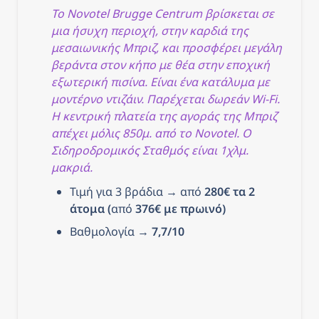
(βαθμολογία από 2660
Το Novotel Brugge Centrum βρίσκεται σε 
σχόλια) Βαθμολογήθηκε
μια ήσυχη περιοχή, στην καρδιά της 
από επισκέπτες, μετά από
τη διαμονή τους στο
μεσαιωνικής Μπριζ, και προσφέρει μεγάλη 
Novotel Brugge Centrum.
βεράντα στον κήπο με θέα στην εποχική 
εξωτερική πισίνα. Είναι ένα κατάλυμα με 
μοντέρνο ντιζάιν. Παρέχεται δωρεάν Wi-Fi. 
Η κεντρική πλατεία της αγοράς της Μπριζ 
απέχει μόλις 850μ. από το Novotel. Ο 
Σιδηροδρομικός Σταθμός είναι 1χλμ. 
μακριά.
Τιμή για 3 βράδια → από 
280€ τα 2 
άτομα (
από
 376€ με πρωινό)
Βαθμολογία → 
7,7/10