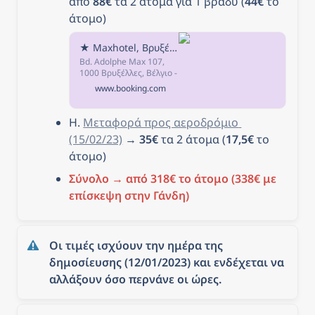
από 
88€
 τα 2 άτομα για 1 βράδυ (
44€
 το 
άτομο)
★ Maxhotel, Βρυξέλλες, Βέλγιο
Bd. Adolphe Max 107,
1000 Βρυξέλλες, Βέλγιο -
- Υπόγειος
www.booking.com
σιδηρόδρομος Μετά την
κράτηση, όλα τα στοιχεία
του καταλύματος,
Η. 
Μεταφορά προς αεροδρόμιο 
συμπεριλαμβανομένων
(15/02/23)
 → 
35€
 τα 2 άτομα (
17,5€
 το 
του τηλεφώνου και της
διεύθυνσης, παρέχονται
άτομο)
στην επιβεβαίωση της
κράτησης και τον
Σύνολο → από 318€ το άτομο (338€ με 
λογαριασμό σας.
επίσκεψη στην Γάνδη)
Οι τιμές ισχύουν την ημέρα της 
δημοσίευσης (12/01/2023) και ενδέχεται να 
αλλάξουν όσο περνάνε οι ώρες.