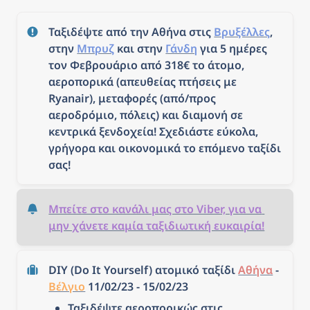
Ταξιδέψτε από την Αθήνα στις 
Βρυξέλλες
, 
στην 
Μπρυζ
 και στην 
Γάνδη
 για 5 ημέρες 
τον Φεβρουάριο από 318€ το άτομο, 
αεροπορικά (απευθείας πτήσεις με 
Ryanair), μεταφορές (από/προς 
αεροδρόμιο, πόλεις) και διαμονή σε 
κεντρικά ξενδοχεία! Σχεδιάστε εύκολα, 
γρήγορα και οικονομικά το επόμενο ταξίδι 
σας!
Μπείτε στο κανάλι μας στο Viber, για να 
μην χάνετε καμία ταξιδιωτική ευκαιρία!
DIY (Do It Yourself) ατομικό ταξίδι 
Αθήνα
 - 
Βέλγιο
 11/02/23 - 15/02/23
Ταξιδέψτε αεροπορικώς στις 