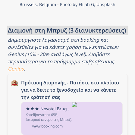
Brussels, Belgium - Photo by Elijah G, Unsplash
Διαμονή στη Μπρυζ (3 διανυκτερεύσεις)
Δημιουργήστε λογαριασμό στη booking και 
συνδεθείτε για να κάνετε χρήση των εκπτώσεων 
Genius (10% - 20% αναλόγως level). Διαβάστε 
περισσότερα για το πρόγραμμα επιβράβευσης 
Genius
.
🏨
Πρόταση διαμονής - Πατήστε στο πλαίσιο 
για να δείτε το ξενοδοχείο και να κάνετε 
την κράτησή σας
★★★ Novotel Brugge Centrum, Μπριζ, Βέλγιο
Katelijnestraat 65B,
Ιστορικό κέντρο της Μπριζ,
8000 Μπριζ, Βέλγιο -
www.booking.com
Εξαιρετική τοποθεσία -
βαθμολογήθηκε με 9,2/10!