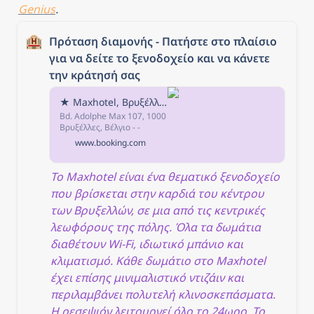
Genius
.
🏨
Πρόταση διαμονής - Πατήστε στο πλαίσιο 
για να δείτε το ξενοδοχείο και να κάνετε 
την κράτησή σας
★ Maxhotel, Βρυξέλλες, Βέλγιο
Bd. Adolphe Max 107, 1000
Βρυξέλλες, Βέλγιο - -
Υπόγειος σιδηρόδρομος
www.booking.com
Μετά την κράτηση, όλα τα
στοιχεία του καταλύματος,
συμπεριλαμβανομένων
Το Maxhotel είναι ένα θεματικό ξενοδοχείο 
του τηλεφώνου και της
που βρίσκεται στην καρδιά του κέντρου 
διεύθυνσης, παρέχονται
στην επιβεβαίωση της
των Βρυξελλών, σε μια από τις κεντρικές 
κράτησης και τον
λεωφόρους της πόλης. Όλα τα δωμάτια 
λογαριασμό σας.
διαθέτουν Wi-Fi, ιδιωτικό μπάνιο και 
κλιματισμό. Κάθε δωμάτιο στο Maxhotel 
έχει επίσης μινιμαλιστικό ντιζάιν και 
περιλαμβάνει πολυτελή κλινοσκεπάσματα. 
Η ρεσεψιόν λειτουργεί όλο το 24ωρο. Το 