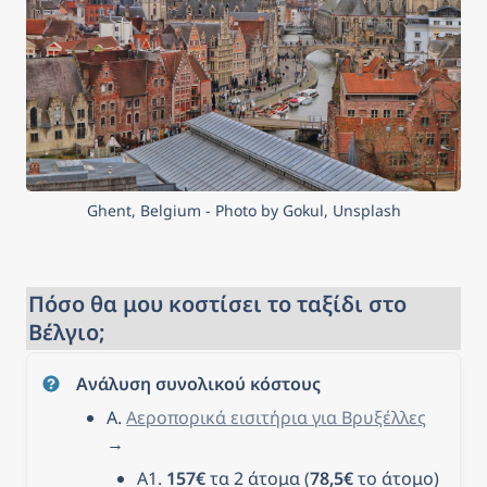
Ghent, Belgium - Photo by Gokul, Unsplash
Πόσο θα μου κοστίσει το ταξίδι στο 
Βέλγιο;
Ανάλυση συνολικού κόστους
Α. 
Αεροπορικά εισιτήρια για Βρυξέλλες
→ 
Α1. 
157€
 τα 2 άτομα (
78,5€
 το άτομο) 