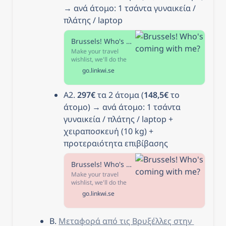
→ ανά άτομο: 1 τσάντα γυναικεία / 
πλάτης / laptop
Brussels! Who's coming with me?
Make your travel
wishlist, we'll do the
rest Kiwi-Code
go.linkwi.se
uncovers prices
airlines don't want you
to see. Use our flexible
Α2. 
297€
 τα 2 άτομα (
148,5€
 το 
filters to tailor your
άτομο) → ανά άτομο: 1 τσάντα 
search. Look out for
the travel hack star
γυναικεία / πλάτης / laptop + 
icon for even cheaper
χειραποσκευή (10 kg) + 
fares.
προτεραιότητα επιβίβασης
Brussels! Who's coming with me?
Make your travel
wishlist, we'll do the
rest Kiwi-Code
go.linkwi.se
uncovers prices
airlines don't want you
to see. Use our flexible
Β. 
Μεταφορά από τις Βρυξέλλες στην 
filters to tailor your