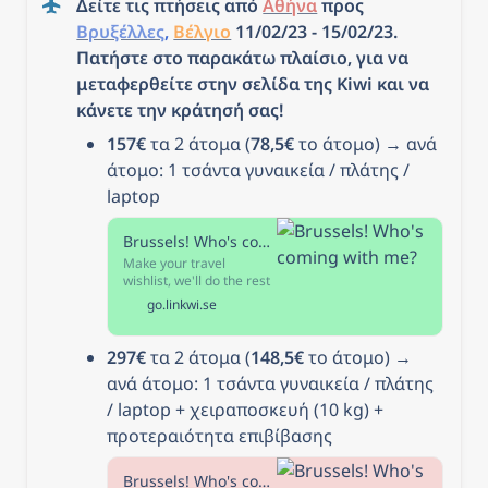
Δείτε τις πτήσεις από 
Αθήνα
 προς 
Βρυξέλλες
, 
Βέλγιο
11/02/23 - 15/02/23. 
Πατήστε στο παρακάτω πλαίσιο, για να 
μεταφερθείτε στην σελίδα της Kiwi και να 
κάνετε την κράτησή σας!
157€
 τα 2 άτομα (
78,5€
 το άτομο) → ανά 
άτομο: 1 τσάντα γυναικεία / πλάτης / 
laptop
Brussels! Who's coming with me?
Make your travel
wishlist, we'll do the rest
Kiwi-Code uncovers
go.linkwi.se
prices airlines don't want
you to see. Use our
flexible filters to tailor
297€
 τα 2 άτομα (
148,5€
 το άτομο) → 
your search. Look out for
ανά άτομο: 1 τσάντα γυναικεία / πλάτης 
the travel hack star icon
for even cheaper fares.
/ laptop + χειραποσκευή (10 kg) + 
προτεραιότητα επιβίβασης
Brussels! Who's coming with me?