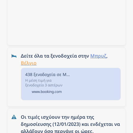
Δείτε όλα τα ξενοδοχεία στην 
Μπρυζ
, 
Βέλγιο
438 ξενοδοχεία σε Μπριζ, Βέλγιο.
Η μέση τιμή για
ξενοδοχείο 3 αστέρων
στην Μπριζ απόψε, είναι €
www.booking.com
205,47 το βράδυ. Αν
επιλέξετε να μείνετε σε
ξενοδοχείο 4 αστέρων
απόψε, θα πληρώσετε
περίπου € 273,05, ενώ ένα
Οι τιμές ισχύουν την ημέρα της 
ξενοδοχείο 5 αστέρων
στην Μπριζ κοστίζει
δημοσίευσης (12/01/2023) και ενδέχεται να 
περίπου € 500 (βάσει των
αλλάξουν όσο περνάνε οι ώρες.
τιμών στην Booking.com).