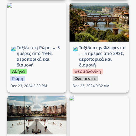
Ταξίδι στη Ρώμη → 5
Ταξίδι στην Φλωρεντία →
ημέρες από 194€,
5 ημέρες από 293€,
αεροπορικά και διαμονή
αεροπορικά και διαμονή
Ταξίδι στη Ρώμη → 5 
Ταξίδι στην Φλωρεντία 
🗺️
🗺️
ημέρες από 194€, 
→ 5 ημέρες από 293€, 
αεροπορικά και 
αεροπορικά και 
διαμονή
διαμονή
Αθήνα
Θεσσαλονίκη
Ρώμη
Φλωρεντία
Dec 23, 2024 5:30 PM
Dec 23, 2024 9:32 AM
Ταξίδι στο Όσλο (25η
Ταξίδι στην Μπρατισλάβα
Μαρτίου) → 5 ημέρες
→ 4 ημέρες από 164€,
από 292€, αεροπορικά
αεροπορικά και διαμονή
και διαμονή