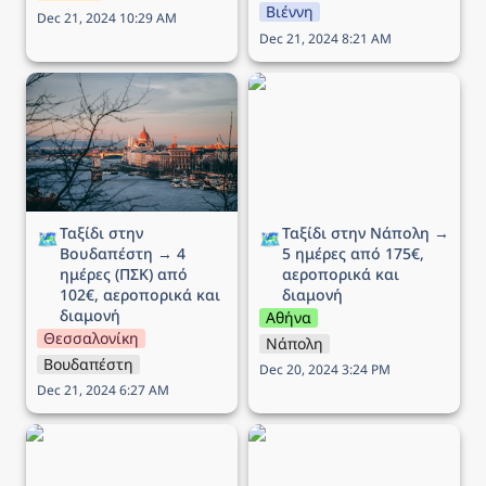
Βιέννη
Dec 21, 2024 10:29 AM
Dec 21, 2024 8:21 AM
Ταξίδι στην Βουδαπέστη
Ταξίδι στην Νάπολη → 5
→ 4 ημέρες (ΠΣΚ) από
ημέρες από 175€,
102€, αεροπορικά και
αεροπορικά και διαμονή
διαμονή
Ταξίδι στην 
Ταξίδι στην Νάπολη → 
🗺️
🗺️
Βουδαπέστη → 4 
5 ημέρες από 175€, 
ημέρες (ΠΣΚ) από 
αεροπορικά και 
102€, αεροπορικά και 
διαμονή
διαμονή
Αθήνα
Θεσσαλονίκη
Νάπολη
Βουδαπέστη
Dec 20, 2024 3:24 PM
Dec 21, 2024 6:27 AM
Ταξίδι στο Άμστερνταμ →
Ταξίδι στη Ρώμη → 5
6 ημέρες από 290€,
ημέρες από 189€,
αεροπορικά και διαμονή
αεροπορικά και διαμονή