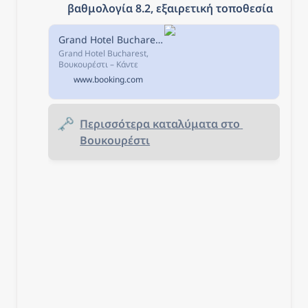
βαθμολογία 8.2, εξαιρετική τοποθεσία
Grand Hotel Bucharest, Βουκουρέστι, Ρουμανία
Grand Hotel Bucharest,
Βουκουρέστι – Κάντε
κράτηση με Εγγύηση
www.booking.com
Καλύτερης Τιμής! 3235
σχόλια και 45
φωτογραφίες σας
περιμένουν στη
🗝️
Περισσότερα καταλύματα στο 
Booking.com.
Βουκουρέστι