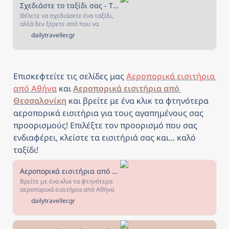
Σχεδιάστε το ταξίδι σας - The Daily Traveller
Θέλετε να σχεδιάσετε ένα ταξίδι,
αλλά δεν ξέρετε από που να
ξεκινήσετε; Αν ναι, τότε είστε στο
dailytraveller.gr
κατάλληλο μέρος! Στην σελίδα
αυτή έχουμε συγκεντρώσει όλα
όσα χρειάζεστε για να σχεδιάσετε
και να κλείσετε το ταξίδι που
πάντα ονειρευόσασταν!
Επισκεφτείτε τις σελίδες μας 
Αεροπορικά εισιτήρια 
από Αθήνα
 και 
Αεροπορικά εισιτήρια από 
Θεσσαλονίκη
και β
ρείτε με ένα κλικ τα φτηνότερα 
αεροπορικά εισιτήρια για τους αγαπημένους σας 
προορισμούς! Επιλέξτε τον προορισμό που σας 
ενδιαφέρει, κλείστε τα εισιτήριά σας και... καλό 
ταξίδι!
Αεροπορικά εισιτήρια από Αθήνα - The Daily Traveller
Βρείτε με ένα κλικ τα φτηνότερα
αεροπορικά εισιτήρια από Αθήνα
για τους αγαπημένους σας
dailytraveller.gr
προορισμούς! Επιλέξτε τον
προορισμό που σας ενδιαφέρει,
κλείστε τα εισιτήριά σας και... καλό