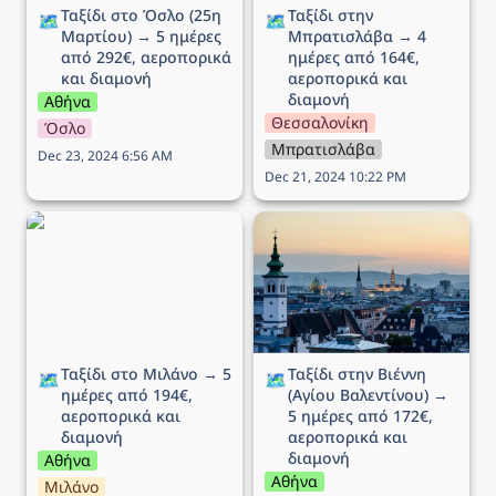
Ταξίδι στο Όσλο (25η 
Ταξίδι στην 
🗺️
🗺️
Μαρτίου) → 5 ημέρες 
Μπρατισλάβα → 4 
από 292€, αεροπορικά 
ημέρες από 164€, 
και διαμονή
αεροπορικά και 
διαμονή
Αθήνα
Θεσσαλονίκη
Όσλο
Μπρατισλάβα
Dec 23, 2024 6:56 AM
Dec 21, 2024 10:22 PM
Ταξίδι στο Μιλάνο → 5
Ταξίδι στην Βιέννη (Αγίου
ημέρες από 194€,
Βαλεντίνου) → 5 ημέρες
αεροπορικά και διαμονή
από 172€, αεροπορικά
και διαμονή
Ταξίδι στο Μιλάνο → 5 
Ταξίδι στην Βιέννη 
🗺️
🗺️
ημέρες από 194€, 
(Αγίου Βαλεντίνου) → 
αεροπορικά και 
5 ημέρες από 172€, 
διαμονή
αεροπορικά και 
διαμονή
Αθήνα
Αθήνα
Μιλάνο