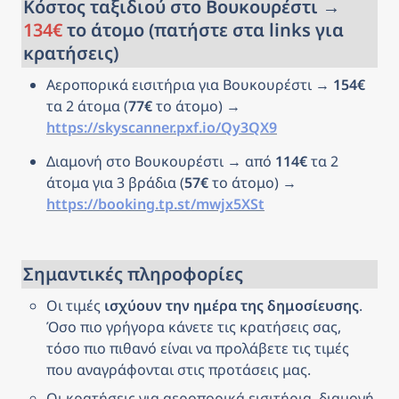
Κόστος ταξιδιού στο Βουκουρέστι → 
134
€
 το άτομο (πατήστε στα links για 
κρατήσεις)
Αεροπορικά εισιτήρια για 
Βουκουρέστι
 → 
154€
τα 2 άτομα (
77€
 το άτομο) → 
https://skyscanner.pxf.io/Qy3QX9
Διαμονή στο 
Βουκουρέστι
→ από 
114€
 τα 2 
άτομα για 3 βράδια (
57€
 το άτομο) → 
https://booking.tp.st/mwjx5XSt
Σημαντικές πληροφορίες
Οι τιμές 
ισχύουν την ημέρα της δημοσίευσης
. 
Όσο πιο γρήγορα κάνετε τις κρατήσεις σας, 
τόσο πιο πιθανό είναι να προλάβετε τις τιμές 
που αναγράφονται στις προτάσεις μας.
Οι κρατήσεις για αεροπορικά εισιτήρια, διαμονή, 