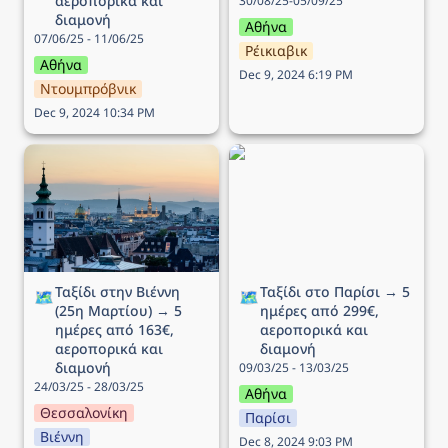
αεροπορικά και 
30/08/25-05/09/25
διαμονή
Αθήνα
07/06/25 - 11/06/25
Ρέικιαβικ
Αθήνα
Dec 9, 2024 6:19 PM
Ντουμπρόβνικ
Dec 9, 2024 10:34 PM
Ταξίδι στην Βιέννη (25η
Ταξίδι στο Παρίσι → 5
Μαρτίου) → 5 ημέρες
ημέρες από 299€,
από 163€, αεροπορικά
αεροπορικά και διαμονή
και διαμονή
Ταξίδι στην Βιέννη 
Ταξίδι στο Παρίσι → 5 
🗺️
🗺️
(25η Μαρτίου) → 5 
ημέρες από 299€, 
ημέρες από 163€, 
αεροπορικά και 
αεροπορικά και 
διαμονή
διαμονή
09/03/25 - 13/03/25
24/03/25 - 28/03/25
Αθήνα
Θεσσαλονίκη
Παρίσι
Βιέννη
Dec 8, 2024 9:03 PM