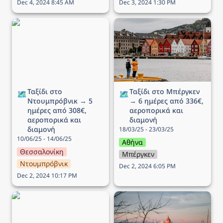
Dec 4, 2024 8:45 AM
Dec 3, 2024 1:30 PM
Ταξίδι στο Ντουμπρόβνικ
Ταξίδι στo Μπέργκεν → 6
→ 5 ημέρες από 308€,
ημέρες από 336€,
αεροπορικά και διαμονή
αεροπορικά και διαμονή
Ταξίδι στο 
Ταξίδι στo Μπέργκεν 
🗺️
🗺️
Ντουμπρόβνικ → 5 
→ 6 ημέρες από 336€, 
ημέρες από 308€, 
αεροπορικά και 
αεροπορικά και 
διαμονή
διαμονή
18/03/25 - 23/03/25
10/06/25 - 14/06/25
Αθήνα
Θεσσαλονίκη
Μπέργκεν
Ντουμπρόβνικ
Dec 2, 2024 6:05 PM
Dec 2, 2024 10:17 PM
Ταξίδι στο Μόναχο → 5
Ταξίδι στην Βουδαπέστη
ημέρες από 220€,
→ 5 ημέρες από 143€,
αεροπορικά και διαμονή
αεροπορικά και διαμονή