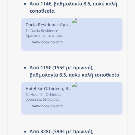
Από 114
€, βαθμολογία 8.6, πολύ καλή 
τοποθεσία
Dacia Residence Apartments, Βουκουρέστι, Ρουμανία
Το Dacia Residence
Apartments, το οποίο
βρίσκεται στο
www.booking.com
Βουκουρέστι, παρέχει θέα
στην πόλη και δωρεάν WiFi.
Από 119€ (155€ με πρωινό)
, 
βαθμολογία 8.5, πολύ καλή τοποθεσία
Hotel Sir Orhideea, Βουκουρέστι, Ρουμανία
Το Hotel Sir Orhideea
βρίσκεται δίπλα στο
Βόρειο Σιδηροδρομικό
www.booking.com
Σταθμό του
Βουκουρεστίου.
Από 328€ (399€ με πρωινό)
, 