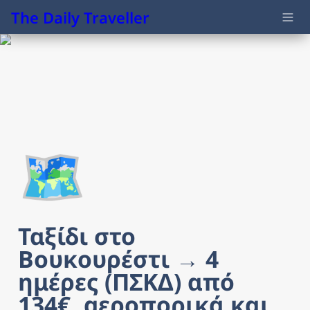
The Daily Traveller
🗺️
Ταξίδι στο 
Βουκουρέστι → 4 
ημέρες (ΠΣΚΔ) από 
134€, αεροπορικά και 