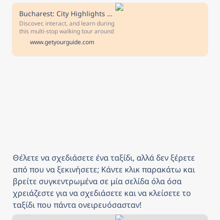
indoor wellness center in Europe.
Bucharest: City Highlights Guided Walking Tour
Discover, interact, and learn during
this multi-stop walking tour around
the city of Bucharest. Follow
www.getyourguide.com
alongside a guide to see the old
court citadel, Cismigiu Gardens,
Ceausescu Palace, and more.
Θέλετε να σχεδιάσετε ένα ταξίδι, αλλά δεν ξέρετε 
από που να ξεκινήσετε; Κάντε κλικ παρακάτω και 
βρείτε συγκεντρωμένα σε μία σελίδα όλα όσα 
χρειάζεστε για να σχεδιάσετε και να κλείσετε το 
ταξίδι που πάντα ονειρευόσασταν!