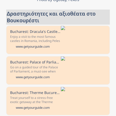
Δραστηριότητες και αξιοθέατα στο 
Βουκουρέστι
Bucharest: Dracula's Castle, Peles Castle, & Brasov Old Town
Enjoy a visit to the most famous
castles in Romania, including Peles
Castle and Bran Castle, and free
www.getyourguide.com
time in Brasov in the old town.
Bucharest: Palace of Parliament Tickets and Guide
Go on a guided tour of the Palace
of Parliament, a must-see when
visiting Bucharest. Stroll through
www.getyourguide.com
enormous hallways and rooms,
see busts of Romanian kings, and
visit Europe's biggest ballroom.
Bucharest: Therme Bucuresti Entry Ticket with Transfers
Treat yourself to a stress-free
exotic getaway at the Therme
Bucuresti. Benefit from a
www.getyourguide.com
comfortable transfer service and a
skip-the-line ticket to the largest