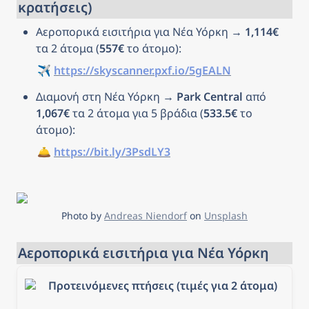
κρατήσεις)
Αεροπορικά εισιτήρια για Νέα Υόρκη → 
1,114€
τα 2 άτομα (
557€
 το άτομο): 
✈️ 
https://skyscanner.pxf.io/5gEALN
Διαμονή στη Νέα Υόρκη → 
Park Central 
από 
1,067€
 τα 2 άτομα για 5 βράδια (
533.5€
 το 
άτομο): 
🛎️ 
https://bit.ly/3PsdLY3
Photo by 
Andreas Niendorf
 on 
Unsplash
Αεροπορικά εισιτήρια για Νέα Υόρκη
Προτεινόμενες πτήσεις (τιμές για 2 άτομα)