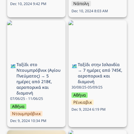
Νάπολη
Dec 10, 2024 9:42 PM
Dec 10, 2024 8:03 AM
Ταξίδι στο Ντουμπρόβνικ
Ταξίδι στην Ισλανδία → 7
(Αγίου Πνεύματος) → 5
ημέρες από 745€,
ημέρες από 218€,
αεροπορικά και διαμονή
αεροπορικά και διαμονή
Ταξίδι στο 
Ταξίδι στην Ισλανδία 
🗺️
🗺️
Ντουμπρόβνικ (Αγίου 
→ 7 ημέρες από 745€, 
Πνεύματος) → 5 
αεροπορικά και 
ημέρες από 218€, 
διαμονή
αεροπορικά και 
30/08/25-05/09/25
διαμονή
Αθήνα
07/06/25 - 11/06/25
Ρέικιαβικ
Αθήνα
Dec 9, 2024 6:19 PM
Ντουμπρόβνικ
Dec 9, 2024 10:34 PM
Ταξίδι στην Βιέννη (25η
Ταξίδι στο Παρίσι → 5