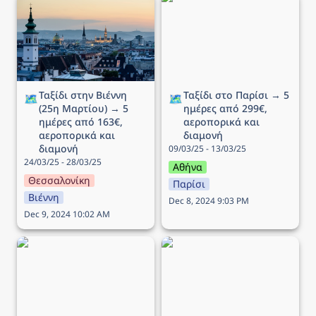
Μαρτίου) → 5 ημέρες
ημέρες από 299€,
από 163€, αεροπορικά
αεροπορικά και διαμονή
και διαμονή
Ταξίδι στην Βιέννη 
Ταξίδι στο Παρίσι → 5 
🗺️
🗺️
(25η Μαρτίου) → 5 
ημέρες από 299€, 
ημέρες από 163€, 
αεροπορικά και 
αεροπορικά και 
διαμονή
διαμονή
09/03/25 - 13/03/25
24/03/25 - 28/03/25
Αθήνα
Θεσσαλονίκη
Παρίσι
Βιέννη
Dec 8, 2024 9:03 PM
Dec 9, 2024 10:02 AM
Ταξίδι στην Στοκχόλμη →
Ταξίδι στην Κοπεγχάγη →
5 ημέρες από 196€,
4 ημέρες από 264€,
αεροπορικά και διαμονή
αεροπορικά και διαμονή