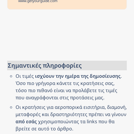
www.getyourguide.com
to personal stories of
remembrance & resilience
following the terrorist attacks. Free
cancellation Cancel up to 24 hours
in advance to receive a full refund
Reserve now & pay later Keep your
travel plans flexible - book your
spot and pay nothing today.
Σημαντικές πληροφορίες
Οι τιμές 
ισχύουν την ημέρα της δημοσίευσης
. 
Όσο πιο γρήγορα κάνετε τις κρατήσεις σας, 
τόσο πιο πιθανό είναι να προλάβετε τις τιμές 
που αναγράφονται στις προτάσεις μας.
Οι κρατήσεις για αεροπορικά εισιτήρια, διαμονή, 
μεταφορές και δραστηριότητες πρέπει να γίνουν 
από εσάς
 χρησιμοποιώντας τα links που θα 
βρείτε σε αυτό το άρθρο.