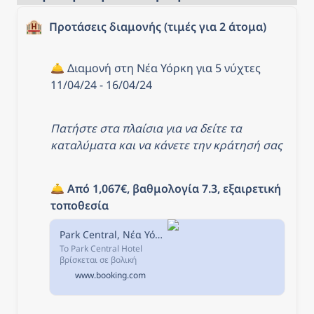
🏨
Προτάσεις διαμονής (τιμές για 2 άτομα)
🛎️ Διαμονή στη Νέα Υόρκη για 5 νύχτες 
11/04/24 - 16/04/24
Πατήστε στα πλαίσια για να δείτε τα 
καταλύματα και να κάνετε την κράτησή σας
🛎️ 
Από 1,067€, βαθμολογία 7.3, εξαιρετική 
τοποθεσία
Park Central, Νέα Υόρκη, ΗΠΑ
Το Park Central Hotel
βρίσκεται σε βολική
τοποθεσία, μόλις λίγα
www.booking.com
βήματα μακριά από το
Central Park.