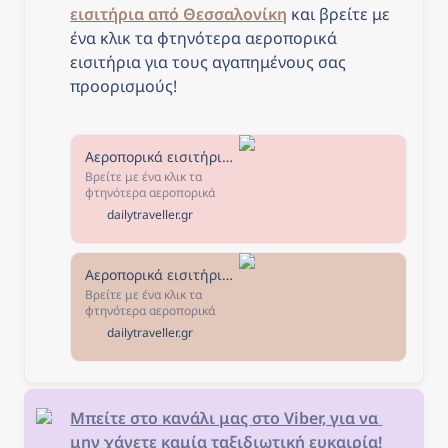
εισιτήρια από Θεσσαλονίκη
και β
ρείτε με 
ένα κλικ τα φτηνότερα αεροπορικά 
εισιτήρια για τους αγαπημένους σας 
προορισμούς!
Αεροπορικά εισιτήρια από Αθήνα - The Daily Traveller
Βρείτε με ένα κλικ τα
φτηνότερα αεροπορικά
εισιτήρια από Αθήνα για
dailytraveller.gr
τους αγαπημένους σας
προορισμούς! Επιλέξτε τον
προορισμό που σας
ενδιαφέρει, κλείστε τα
Αεροπορικά εισιτήρια από Θεσσαλονίκη - The Daily Traveller
εισιτήριά σας και... καλό
Βρείτε με ένα κλικ τα
ταξίδι!
φτηνότερα αεροπορικά
εισιτήρια από Θεσσαλονίκη
dailytraveller.gr
για τους αγαπημένους σας
προορισμούς! Επιλέξτε τον
προορισμό που σας
ενδιαφέρει, κλείστε τα
εισιτήριά σας και... καλό
Μπείτε στο κανάλι μας στο Viber, για να 
ταξίδι!
μην χάνετε καμία ταξιδιωτική ευκαιρία!