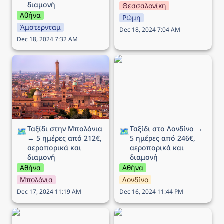
διαμονή
Θεσσαλονίκη
Αθήνα
Ρώμη
Άμστερνταμ
Dec 18, 2024 7:04 AM
Dec 18, 2024 7:32 AM
Ταξίδι στην Μπολόνια →
Ταξίδι στο Λονδίνο → 5
5 ημέρες από 212€,
ημέρες από 246€,
αεροπορικά και διαμονή
αεροπορικά και διαμονή
Ταξίδι στην Μπολόνια 
Ταξίδι στο Λονδίνο → 
🗺️
🗺️
→ 5 ημέρες από 212€, 
5 ημέρες από 246€, 
αεροπορικά και 
αεροπορικά και 
διαμονή
διαμονή
Αθήνα
Αθήνα
Μπολόνια
Λονδίνο
Dec 17, 2024 11:19 AM
Dec 16, 2024 11:44 PM
Ταξίδι στη Βενετία → 5
Ταξίδι στην Λιουμπλιάνα