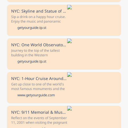
Gilder Center. Upgrade your entry
ticket to include a special
exhibition.
NYC: Skyline and Statue of Liberty Night Cruise
Sip a drink on a happy hour cruise.
Enjoy the music and panoramic
views as the New York skyline
getyourguide.tp.st
sparkles during sunset. Marvel at
the Statue of Liberty and the One
World Trade Center from the water.
NYC: One World Observatory Skip-the-Line Ticket Options
Journey to the top of the tallest
building in the Western
Hemisphere and admire the
getyourguide.tp.st
incredible 360-degree views over
New York. Choose between 3 skip-
the-line ticket options or a VIP
guided tour.
NYC: 1-Hour Cruise Around Statue of Liberty & Ellis Island
Get up close to one of the world's
most famous monuments and the
emblematic entrance to New
www.getyourguide.com
York's harbor. Sail around the
Statue of Liberty on a sightseeing
cruise that also journeys under the
Brooklyn Bridge and over to Ellis
NYC: 9/11 Memorial & Museum Timed-Entry Ticket
Island.
Reflect on the events of September
11, 2001 when visiting the poignant
9/11 Memorial & Museum. Listen