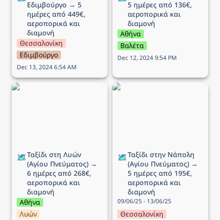
Εδιμβούργο → 5 
5 ημέρες από 136€, 
ημέρες από 449€, 
αεροπορικά και 
αεροπορικά και 
διαμονή 
διαμονή
Αθήνα
Θεσσαλονίκη
Βαλέτα
Εδιμβούργο
Dec 12, 2024 9:54 PM
Dec 13, 2024 6:54 AM
Ταξίδι στη Λυών (Αγίου
Ταξίδι στην Νάπολη
Πνεύματος) → 6 ημέρες
(Αγίου Πνεύματος) → 5
από 268€, αεροπορικά
ημέρες από 195€,
και διαμονή
αεροπορικά και διαμονή
Ταξίδι στη Λυών 
Ταξίδι στην Νάπολη 
🗺️
🗺️
(Αγίου Πνεύματος) → 
(Αγίου Πνεύματος) → 
6 ημέρες από 268€, 
5 ημέρες από 195€, 
αεροπορικά και 
αεροπορικά και 
διαμονή
διαμονή
09/06/25 - 13/06/25
Αθήνα
Λυών
Θεσσαλονίκη