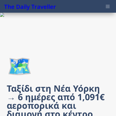
The Daily Traveller
🗺️
Ταξίδι στη Νέα Υόρκη 
→ 6 ημέρες από 1,091€ 
αεροπορικά και 
διαμονή στο κέντρο 