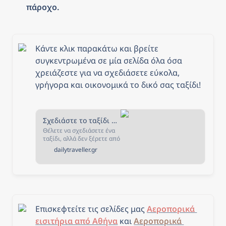
πάροχο.
Κάντε κλικ παρακάτω και βρείτε 
συγκεντρωμένα σε μία σελίδα όλα όσα 
χρειάζεστε για να σχεδιάσετε εύκολα, 
γρήγορα και οικονομικά το δικό σας ταξίδι!
Σχεδιάστε το ταξίδι σας - The Daily Traveller
Θέλετε να σχεδιάσετε ένα
ταξίδι, αλλά δεν ξέρετε από
που να ξεκινήσετε; Αν ναι,
dailytraveller.gr
τότε είστε στο κατάλληλο
μέρος! Στην σελίδα αυτή
έχουμε συγκεντρώσει όλα
όσα χρειάζεστε για να
σχεδιάσετε και να κλείσετε
το ταξίδι που πάντα
ονειρευόσασταν!
Επισκεφτείτε τις σελίδες μας 
Αεροπορικά 
εισιτήρια από Αθήνα
 και 
Αεροπορικά 