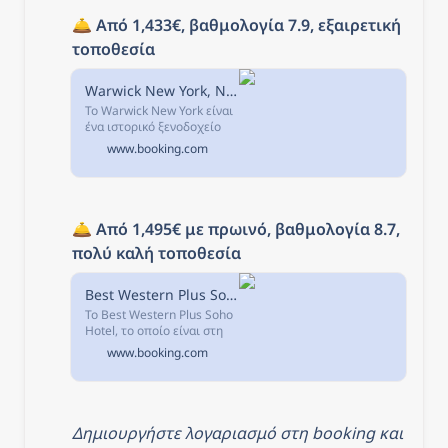
🛎️ 
Από 1,433€, βαθμολογία 7.9, εξαιρετική 
τοποθεσία
Warwick New York, Νέα Υόρκη, ΗΠΑ
Το Warwick New York είναι
ένα ιστορικό ξενοδοχείο
στο κέντρο του Μανχάταν,
www.booking.com
που απέχει 483μ. από το
Σέντραλ Παρκ.
🛎️ 
Από 1,495€ με πρωινό, βαθμολογία 8.7, 
πολύ καλή τοποθεσία
Best Western Plus Soho Hotel, Νέα Υόρκη, ΗΠΑ
Το Best Western Plus Soho
Hotel, το οποίο είναι στη
Νέα Υόρκη και σε απόσταση
www.booking.com
600μ από Bloomingdales,
προσφέρει υπηρεσίες
θυρωρείου, αίθουσα
γυμναστικής,...
Δημιουργήστε λογαριασμό στη booking και 