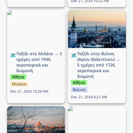
Dec 21, 2024 10:22 PM
Ταξίδι στο Μιλάνο → 5
Ταξίδι στην Βιέννη (Αγίου
ημέρες από 194€,
Βαλεντίνου) → 5 ημέρες
αεροπορικά και διαμονή
από 172€, αεροπορικά
και διαμονή
Ταξίδι στο Μιλάνο → 5 
Ταξίδι στην Βιέννη 
🗺️
🗺️
ημέρες από 194€, 
(Αγίου Βαλεντίνου) → 
αεροπορικά και 
5 ημέρες από 172€, 
διαμονή
αεροπορικά και 
διαμονή
Αθήνα
Αθήνα
Μιλάνο
Βιέννη
Dec 21, 2024 10:29 AM
Dec 21, 2024 8:21 AM
Ταξίδι στην Βουδαπέστη
Ταξίδι στην Νάπολη → 5
→ 4 ημέρες (ΠΣΚ) από
ημέρες από 175€,
102€, αεροπορικά και
αεροπορικά και διαμονή
διαμονή