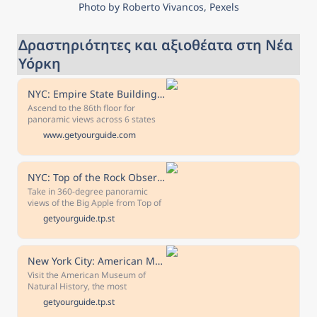
Photo by Roberto Vivancos, Pexels
Δραστηριότητες και αξιοθέατα στη Νέα 
Υόρκη
NYC: Empire State Building Tickets & Skip-the-Line
Ascend to the 86th floor for
panoramic views across 6 states
from the highest 360-degree open-
www.getyourguide.com
air viewpoint in New York City. Go
even higher with the 102nd floor
combo ticket. Free cancellation
Cancel up to 24 hours in advance
NYC: Top of the Rock Observation Deck Ticket
to receive a full refund Reserve
Take in 360-degree panoramic
now & pay later Keep your travel
views of the Big Apple from Top of
plans flexible - book your spot and
the Rock’s iconic observation deck.
getyourguide.tp.st
pay nothing today.
From Central Park to the Empire
State Building, see it all from the
best viewpoint in New York City.
New York City: American Museum of Natural History Ticket
Visit the American Museum of
Natural History, the most
interactive natural history museum
getyourguide.tp.st
in the world, including the new