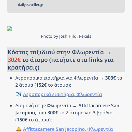
ξεκινήσετε; Αν ναι, τότε είστε στο
dailytraveller.gr
κατάλληλο μέρος! Στην σελίδα
αυτή έχουμε συγκεντρώσει όλα
όσα χρειάζεστε για να σχεδιάσετε
και να κλείσετε το ταξίδι που
πάντα ονειρευόσασταν!
Photo by Josh Hild, Pexels
Κόστος ταξιδιού στην Φλωρεντία → 
302€
 το άτομο (πατήστε στα links για 
κρατήσεις)
Αεροπορικά εισιτήρια για Φλωρεντία → 
303€
 τα 
2 άτομα (
152€
 το άτομο): 
✈️ 
Αεροπορικά εισιτήρια, Φλωρεντία
Διαμονή στην Φλωρεντία → 
Affittacamere San 
Jacopino, 
από 
300€
 τα 2 άτομα για 
3
 βράδια 
(
150€
 το άτομο): 
🛎️ 
Affittacamere San Jacopino, Φλωρεντία