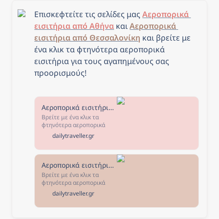
Επισκεφτείτε τις σελίδες μας 
Αεροπορικά 
εισιτήρια από Αθήνα
 και 
Αεροπορικά 
εισιτήρια από Θεσσαλονίκη
και β
ρείτε με 
ένα κλικ τα φτηνότερα αεροπορικά 
εισιτήρια για τους αγαπημένους σας 
προορισμούς!
Αεροπορικά εισιτήρια από Αθήνα - The Daily Traveller
Βρείτε με ένα κλικ τα
φτηνότερα αεροπορικά
εισιτήρια από Αθήνα για
dailytraveller.gr
τους αγαπημένους σας
προορισμούς! Επιλέξτε τον
προορισμό που σας
ενδιαφέρει, κλείστε τα
Αεροπορικά εισιτήρια από Θεσσαλονίκη - The Daily Traveller
εισιτήριά σας και... καλό
Βρείτε με ένα κλικ τα
ταξίδι!
φτηνότερα αεροπορικά
εισιτήρια από Θεσσαλονίκη
dailytraveller.gr
για τους αγαπημένους σας
προορισμούς! Επιλέξτε τον
προορισμό που σας