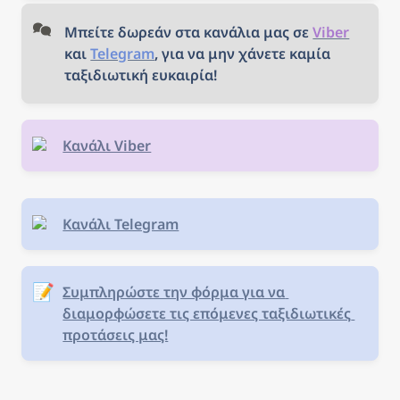
ενδιαφέρει, κλείστε τα
εισιτήριά σας και... καλό
Μπείτε δωρεάν στα κανάλια μας σε 
Viber
ταξίδι!
και 
Telegram
, για να μην χάνετε καμία 
ταξιδιωτική ευκαιρία!
Κανάλι Viber
Κανάλι Telegram
📝
Συμπληρώστε την φόρμα για να 
διαμορφώσετε τις επόμενες ταξιδιωτικές 
προτάσεις μας!