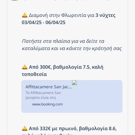
🛎️ Διαμονή στην Φλωρεντία για 
3 νύχτες 
03/04/25 - 06/04/25
Πατήστε στα πλαίσια για να δείτε τα 
καταλύματα και να κάνετε την κράτησή σας
🛎️ 
Από 300€, βαθμολογία 7.5, καλή 
τοποθεσία
Affittacamere San Jacopino, Φλωρεντία, Ιταλία
Το Affittacamere San
Jacopino είναι στη
Φλωρεντία, σε απόσταση
www.booking.com
1,7 χλμ από το σημείο
ενδιαφέροντος Σάντα
Μαρία Νοβέλα και διαθέτει
κλιματιζόμενα
καταλύματα...
🛎️ 
Από 332€ με πρωινό, βαθμολογία 8.6, 