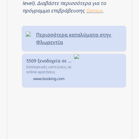
level). Διαβάστε περισσότερα για το 
πρόγραμμα επιβράβευσης 
Genius
.
Περισσότερα καταλύματα στην 
Φλωρεντία
5509 ξενοδοχεία σε Φλωρεντία, Ιταλία.
Εκπληκτικές εκπτώσεις σε
online κρατήσεις
ξενοδοχείων σε
www.booking.com
Φλωρεντία, Ιταλία.
Διαθεσιμότητα και
εξαιρετικές τιμές.
Διαβάστε τα σχόλια για τα
ξενοδοχεία και επιλέξτε το
καλύτερο ξενοδοχείο για
τη διαμονή σας.