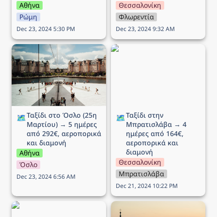
Αθήνα
Θεσσαλονίκη
Ρώμη
Φλωρεντία
Dec 23, 2024 5:30 PM
Dec 23, 2024 9:32 AM
Ταξίδι στο Όσλο (25η
Ταξίδι στην Μπρατισλάβα
Μαρτίου) → 5 ημέρες
→ 4 ημέρες από 164€,
από 292€, αεροπορικά
αεροπορικά και διαμονή
και διαμονή
Ταξίδι στο Όσλο (25η 
Ταξίδι στην 
🗺️
🗺️
Μαρτίου) → 5 ημέρες 
Μπρατισλάβα → 4 
από 292€, αεροπορικά 
ημέρες από 164€, 
και διαμονή
αεροπορικά και 
διαμονή
Αθήνα
Θεσσαλονίκη
Όσλο
Μπρατισλάβα
Dec 23, 2024 6:56 AM
Dec 21, 2024 10:22 PM
Ταξίδι στο Μιλάνο → 5
Ταξίδι στην Βιέννη (Αγίου
ημέρες από 194€,
Βαλεντίνου) → 5 ημέρες