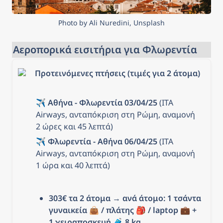
Photo by Ali Nuredini, Unsplash
Αεροπορικά εισιτήρια για Φλωρεντία
Προτεινόμενες πτήσεις (τιμές για 2 άτομα)
✈️ 
Αθήνα - Φλωρεντία 03/04/25
 (ITA 
Airways, ανταπόκριση στη Ρώμη, αναμονή 
2 ώρες και 45 λεπτά)
✈️ 
Φλωρεντία - Αθήνα 06/04/25
 (ITA 
Airways, ανταπόκριση στη Ρώμη, αναμονή 
1 ώρα και 40 λεπτά)
303€ τα 2 άτομα
 → 
ανά άτομο: 1 τσάντα 
γυναικεία 👜 / πλάτης 🎒 / laptop 💼 + 
1 χειραποσκευή 
🧳 8
 kg