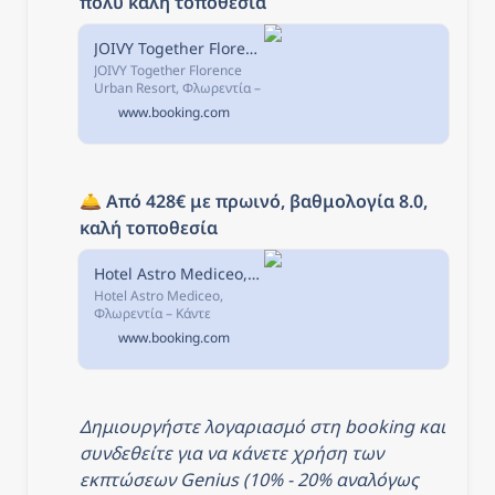
πολύ καλή τοποθεσία
JOIVY Together Florence Urban Resort, Φλωρεντία, Ιταλία
JOIVY Together Florence
Urban Resort, Φλωρεντία –
Κάντε κράτηση με Εγγύηση
www.booking.com
Καλύτερης Τιμής! 412
σχόλια και 45
φωτογραφίες σας
περιμένουν στη
Booking.com.
🛎️ 
Από 428€ με πρωινό, βαθμολογία 8.0, 
καλή τοποθεσία
Hotel Astro Mediceo, Φλωρεντία, Ιταλία
Hotel Astro Mediceo,
Φλωρεντία – Κάντε
κράτηση με Εγγύηση
www.booking.com
Καλύτερης Τιμής! 682
σχόλια και 45
φωτογραφίες σας
περιμένουν στη
Booking.com.
Δημιουργήστε λογαριασμό στη booking και 
συνδεθείτε για να κάνετε χρήση των 
εκπτώσεων Genius (10% - 20% αναλόγως 