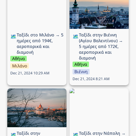
αεροπορικά και διαμονή
από 172€, αεροπορικά
και διαμονή
Ταξίδι στο Μιλάνο → 5 
Ταξίδι στην Βιέννη 
🗺️
🗺️
ημέρες από 194€, 
(Αγίου Βαλεντίνου) → 
αεροπορικά και 
5 ημέρες από 172€, 
διαμονή
αεροπορικά και 
διαμονή
Αθήνα
Αθήνα
Μιλάνο
Βιέννη
Dec 21, 2024 10:29 AM
Dec 21, 2024 8:21 AM
Ταξίδι στην Βουδαπέστη
Ταξίδι στην Νάπολη → 5
→ 4 ημέρες (ΠΣΚ) από
ημέρες από 175€,
102€, αεροπορικά και
αεροπορικά και διαμονή
διαμονή
Ταξίδι στην 
Ταξίδι στην Νάπολη → 
🗺️
🗺️