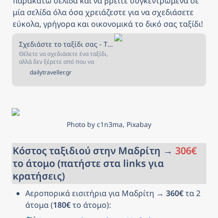
παρακάτω σελίδα και να βρείτε συγκεντρωμένα σε 
μία σελίδα όλα όσα χρειάζεστε για να σχεδιάσετε 
εύκολα, γρήγορα και οικονομικά το δικό σας ταξίδι!
Σχεδιάστε το ταξίδι σας - The Daily Traveller
Θέλετε να σχεδιάσετε ένα ταξίδι,
αλλά δεν ξέρετε από που να
ξεκινήσετε; Αν ναι, τότε είστε στο
dailytraveller.gr
κατάλληλο μέρος! Στην σελίδα
αυτή έχουμε συγκεντρώσει όλα
όσα χρειάζεστε για να σχεδιάσετε
και να κλείσετε το ταξίδι που
πάντα ονειρευόσασταν!
Photo by c1n3ma, Pixabay
Κόστος ταξιδιού στην Μαδρίτη → 
306€
το άτομο (πατήστε στα links για 
κρατήσεις)
Αεροπορικά εισιτήρια για Μαδρίτη → 
360€
 τα 2 
άτομα (
180€
 το άτομο): 