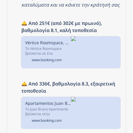
καταλύματα και να κάνετε την κράτησή σας
🛎️ 
Από 251€ (από 302€ με πρωινό), 
βαθμολογία 8.1, καλή τοποθεσία
Vértice Roomspace, Μαδρίτη, Ισπανία
Το Vértice Roomspace
βρίσκεται σε ένα
επιχειρηματικό πάρκο,
www.booking.com
μόλις 15 λεπτά με το τρένο
από το κέντρο της πόλης
της Μαδρίτης και με
εύκολη πρόσβαση στους...
🛎️ 
Από 336€, βαθμολογία 8.3, εξαιρετική 
τοποθεσία
Apartamentos Juan Bravo, Μαδρίτη, Ισπανία
Το Juan Bravo Apartments
βρίσκεται στην
αριστοκρατική περιοχή
www.booking.com
Salamanca της Μαδρίτης
και διαθέτει κοινόχρηστη
πισίνα, ανοιχτή το