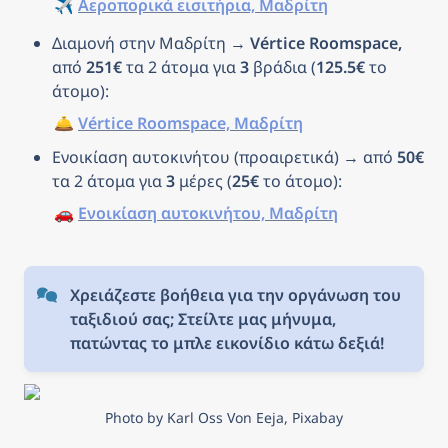
✈️ 
Αεροπορικά εισιτήρια, Μαδρίτη
Διαμονή στην Μαδρίτη → 
Vértice Roomspace, 
από 
251€
 τα 2 άτομα για 
3
 βράδια (
125.5€
 το 
άτομο): 
🛎️ 
Vértice Roomspace, Μαδρίτη
Ενοικίαση αυτοκινήτου (προαιρετικά) → από 
50€
τα 2 άτομα για 
3
 μέρες (
25€
 το άτομο): 
🚗 
Ενοικίαση αυτοκινήτου, Μαδρίτη
Χρειάζεστε βοήθεια για την οργάνωση του 
ταξιδιού σας; Στείλτε μας μήνυμα, 
πατώντας το μπλε εικονίδιο κάτω δεξιά!
Photo by Karl Oss Von Eeja, Pixabay