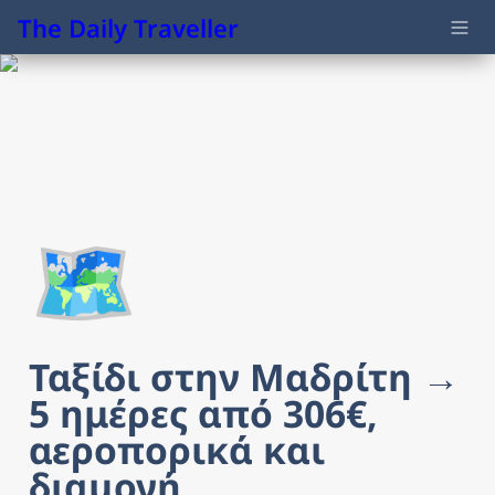
The Daily Traveller
🗺️
Ταξίδι στην Μαδρίτη → 
5 ημέρες από 306€, 
αεροπορικά και 
διαμονή