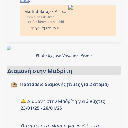
εδώ
.
Madrid Barajas Airport: Transfer to/from Atocha Bus Station
Enjoy a hassle-free
transfer between Madrid
Barajas International
getyourguide.tp.st
Airport and Madrid Atocha
Bus Station. Feel relaxed
and travel safely in a
shared vehicle with a
professional driver.
Photo by Jose Vasquez, Pexels
Διαμονή στην Μαδρίτη
🏨
Προτάσεις διαμονής (τιμές για 2 άτομα)
🛎️ Διαμονή στην Μαδρίτη για 
3 νύχτες 
23/01/25 - 26/01/25
Πατήστε στα πλαίσια για να δείτε τα 