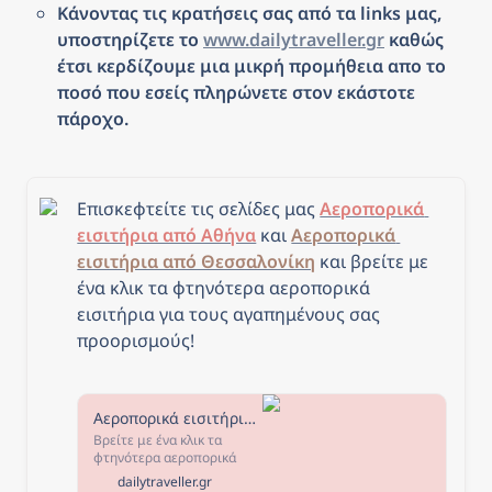
Κάνοντας τις κρατήσεις σας από τα links μας, 
υποστηρίζετε το 
www.dailytraveller.gr
 καθώς 
έτσι κερδίζουμε μια μικρή προμήθεια απο το 
ποσό που εσείς πληρώνετε στον εκάστοτε 
πάροχο.
Επισκεφτείτε τις σελίδες μας 
Αεροπορικά 
εισιτήρια από Αθήνα
 και 
Αεροπορικά 
εισιτήρια από Θεσσαλονίκη
και β
ρείτε με 
ένα κλικ τα φτηνότερα αεροπορικά 
εισιτήρια για τους αγαπημένους σας 
προορισμούς!
Αεροπορικά εισιτήρια από Αθήνα - The Daily Traveller
Βρείτε με ένα κλικ τα
φτηνότερα αεροπορικά
εισιτήρια από Αθήνα για
dailytraveller.gr