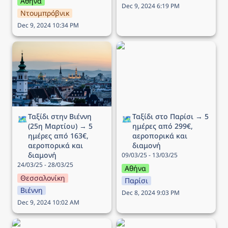
Αθήνα
Dec 9, 2024 6:19 PM
Ντουμπρόβνικ
Dec 9, 2024 10:34 PM
Ταξίδι στην Βιέννη (25η
Ταξίδι στο Παρίσι → 5
Μαρτίου) → 5 ημέρες
ημέρες από 299€,
από 163€, αεροπορικά
αεροπορικά και διαμονή
και διαμονή
Ταξίδι στην Βιέννη 
Ταξίδι στο Παρίσι → 5 
🗺️
🗺️
(25η Μαρτίου) → 5 
ημέρες από 299€, 
ημέρες από 163€, 
αεροπορικά και 
αεροπορικά και 
διαμονή
διαμονή
09/03/25 - 13/03/25
24/03/25 - 28/03/25
Αθήνα
Θεσσαλονίκη
Παρίσι
Βιέννη
Dec 8, 2024 9:03 PM
Dec 9, 2024 10:02 AM
Ταξίδι στην Στοκχόλμη →
Ταξίδι στην Κοπεγχάγη →