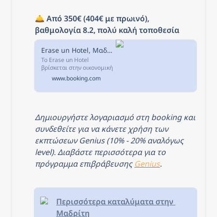
καλοκαίρι.
🛎️ 
Από 350€ (404€ με πρωινό), 
βαθμολογία 8.2, πολύ καλή τοποθεσία
Erase un Hotel, Μαδρίτη, Ισπανία
Το Erase un Hotel
βρίσκεται στην οικονομική
περιοχή της Μαδρίτης και
www.booking.com
παρέχει δωρεάν WiFi
υψηλής ταχύτητας και
καφέ στο χώρο του
ξενοδοχείου. Απέχει
1,5χλμ.
Δημιουργήστε λογαριασμό στη booking και 
συνδεθείτε για να κάνετε χρήση των 
εκπτώσεων Genius (10% - 20% αναλόγως 
level). Διαβάστε περισσότερα για το 
πρόγραμμα επιβράβευσης 
Genius
.
Περισσότερα καταλύματα στην 
Μαδρίτη