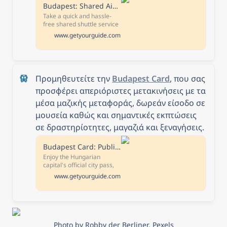
Budapest: Shared Airport Shuttle Bus Transfer
Take a quick and hassle-
free shared shuttle service
from the Liszt Ferenc
www.getyourguide.com
Airport to Budapest city
center. Travel by
comfortable bus and get
dropped off at your chosen
address in central
Προμηθευτείτε την 
Budapest Card
, που σας 
Budapest.
προσφέρει απεριόριστες μετακινήσεις με τα 
μέσα μαζικής μεταφοράς, δωρεάν είσοδο σε 
μουσεία καθώς και σημαντικές εκπτώσεις 
σε δραστηρίοτητες, μαγαζιά και ξεναγήσεις.
Budapest Card: Public Transport, 30+ Top Attractions & Tours
Enjoy the Hungarian
capital's official city pass,
the key to the city. Benefit
www.getyourguide.com
from a range of discounts,
free entries to attractions,
and unlimited public
transportation. Free
cancellation Cancel up to
24 hours in advance to
Photo by Robby der Berliner, Pexels