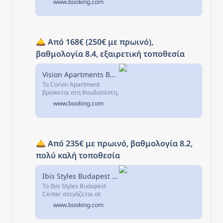
www.booking.com
Βουδαπέστη είναι
κλιματιζόμενο κατάλυμα
με δωρεάν WiFi και
τηλεόραση επίπεδης
οθόνης.
🛎️ 
Από 168€ (250€ με πρωινό), 
βαθμολογία 8.4, εξαιρετική τοποθεσία
Vision Apartments Budapest, Βουδαπέστη, Ουγγαρία
Το Corvin Apartment
βρίσκεται στη Βουδαπέστη,
στη μοντέρνα εμπορική
www.booking.com
αστική περιοχή Corvin
Setany της Πέστης, και
προσφέρει φωτεινά και
κομψά διαμερίσματα...
🛎️ 
Από 235€ με πρωινό, βαθμολογία 8.2, 
πολύ καλή τοποθεσία
Ibis Styles Budapest Center, Βουδαπέστη, Ουγγαρία
Το Ibis Styles Budapest
Center στεγάζεται σε
πλήρως ανακαινισμένο
www.booking.com
κτήριο που χρονολογείται
από τα τέλη του 19ου