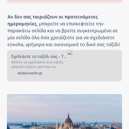
Αν δεν σας ταιριάζουν οι προτεινόμενες 
ημερομηνίες
, μπορείτε να επισκεφτείτε την 
παρακάτω σελίδα και να βρείτε συγκεντρωμένα σε 
μία σελίδα όλα όσα χρειάζεστε για να σχεδιάσετε 
εύκολα, γρήγορα και οικονομικά το δικό σας ταξίδι!
Σχεδιάστε το ταξίδι σας - The Daily Traveller
Θέλετε να σχεδιάσετε ένα ταξίδι,
αλλά δεν ξέρετε από που να
ξεκινήσετε; Αν ναι, τότε είστε στο
dailytraveller.gr
κατάλληλο μέρος! Στην σελίδα
αυτή έχουμε συγκεντρώσει όλα
όσα χρειάζεστε για να σχεδιάσετε
και να κλείσετε το ταξίδι που
πάντα ονειρευόσασταν!