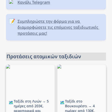
Κανάλι Telegram
📝
Συμπληρώστε την φόρμα για να 
διαμορφώσετε τις επόμενες ταξιδιωτικές 
προτάσεις μας!
Προτάσεις ατομικών ταξιδιών
Ταξίδι στη Λυών → 5
Ταξίδι στο Βουκουρέστι
ημέρες από 203€,
→ 4 ημέρες από 130€,
αεροπορικά και διαμονή
αεροπορικά και διαμονή
Ταξίδι στη Λυών → 5 
Ταξίδι στο 
🗺️
🗺️
ημέρες από 203€, 
Βουκουρέστι → 4 
αεροπορικά και 
ημέρες από 130€, 