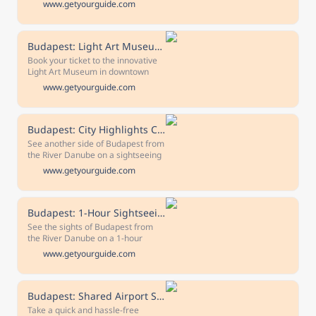
www.getyourguide.com
spot and pay nothing today.
sightseeing cruise. Admire
Budapest's most famous bridges
and take in panoramic views of the
city.
Budapest: Light Art Museum Admission Ticket
Book your ticket to the innovative
Light Art Museum in downtown
Budapest. Embark on a magical
www.getyourguide.com
stroll through an interactive
collection of light-based artworks,
video mapping, and immersive
spaces.
Budapest: City Highlights Cruise with Welcome Drink
See another side of Budapest from
the River Danube on a sightseeing
cruise and enjoy a welcome drink.
www.getyourguide.com
Admire the famous bridges, Buda
Castle, Várkert Bazár, and
panoramic city views.
Budapest: 1-Hour Sightseeing Cruise with Welcome Drink
See the sights of Budapest from
the River Danube on a 1-hour
sightseeing cruise, and enjoy a
www.getyourguide.com
seasonal cocktail or soft drink
along the way. Glide past landmark
monuments such as Buda Castle
and the Vigado Concert Hall.
Budapest: Shared Airport Shuttle Bus Transfer
Take a quick and hassle-free