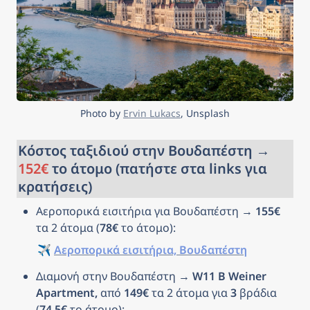
Photo by 
Ervin Lukacs
, Unsplash
Κόστος ταξιδιού στην Βουδαπέστη → 
152€
 το άτομο (πατήστε στα links για 
κρατήσεις)
Αεροπορικά εισιτήρια για Βουδαπέστη → 
155€
τα 2 άτομα (
78€
 το άτομο): 
✈️ 
Αεροπορικά εισιτήρια, Βουδαπέστη
Διαμονή στην Βουδαπέστη → 
W11 B Weiner 
Apartment, 
από 
149€
 τα 2 άτομα για 
3
 βράδια 
(
74.5€
 το άτομο): 