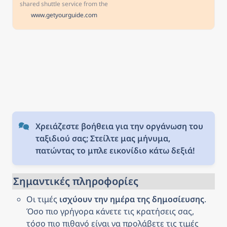
shared shuttle service from the
Liszt Ferenc Airport to Budapest
www.getyourguide.com
city center. Travel by comfortable
bus and get dropped off at your
chosen address in central
Budapest. Free cancellation Cancel
up to 24 hours in advance to
receive a full refund Reserve now
& pay later Keep your travel plans
flexible - book your spot and pay
nothing today.
Χρειάζεστε βοήθεια για την οργάνωση του 
ταξιδιού σας; Στείλτε μας μήνυμα, 
πατώντας το μπλε εικονίδιο κάτω δεξιά!
Σημαντικές πληροφορίες
Οι τιμές 
ισχύουν την ημέρα της δημοσίευσης
. 
Όσο πιο γρήγορα κάνετε τις κρατήσεις σας, 
τόσο πιο πιθανό είναι να προλάβετε τις τιμές 