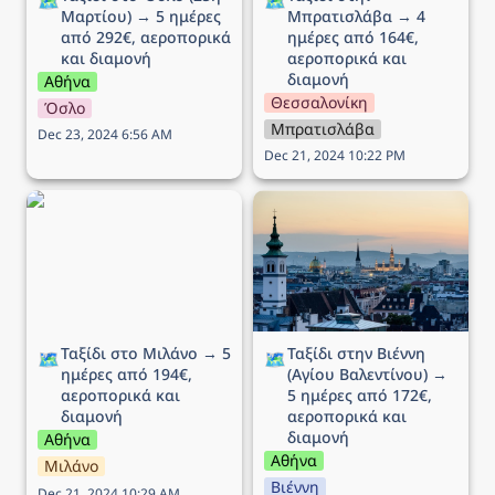
🗺️
🗺️
Μαρτίου) → 5 ημέρες 
Μπρατισλάβα → 4 
από 292€, αεροπορικά 
ημέρες από 164€, 
και διαμονή
αεροπορικά και 
διαμονή
Αθήνα
Θεσσαλονίκη
Όσλο
Μπρατισλάβα
Dec 23, 2024 6:56 AM
Dec 21, 2024 10:22 PM
Ταξίδι στο Μιλάνο → 5
Ταξίδι στην Βιέννη (Αγίου
ημέρες από 194€,
Βαλεντίνου) → 5 ημέρες
αεροπορικά και διαμονή
από 172€, αεροπορικά
και διαμονή
Ταξίδι στο Μιλάνο → 5 
Ταξίδι στην Βιέννη 
🗺️
🗺️
ημέρες από 194€, 
(Αγίου Βαλεντίνου) → 
αεροπορικά και 
5 ημέρες από 172€, 
διαμονή
αεροπορικά και 
διαμονή
Αθήνα
Αθήνα
Μιλάνο
Βιέννη
Dec 21, 2024 10:29 AM