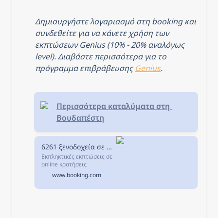
αιώνα, στην πλευρά της
Πέστης, ακριβώς...
Δημιουργήστε λογαριασμό στη booking και 
συνδεθείτε για να κάνετε χρήση των 
εκπτώσεων Genius (10% - 20% αναλόγως 
level). Διαβάστε περισσότερα για το 
πρόγραμμα επιβράβευσης 
Genius
.
Περισσότερα καταλύματα στη 
Βουδαπέστη
6261 ξενοδοχεία σε Βουδαπέστη, Ουγγαρία.
Εκπληκτικές εκπτώσεις σε
online κρατήσεις
ξενοδοχείων σε
www.booking.com
Βουδαπέστη, Ουγγαρία.
Διαθεσιμότητα και
εξαιρετικές τιμές.
Διαβάστε τα σχόλια για τα
ξενοδοχεία και επιλέξτε το