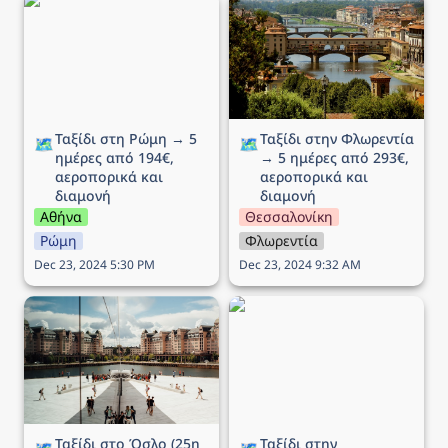
Ταξίδι στη Ρώμη → 5
Ταξίδι στην Φλωρεντία →
ημέρες από 194€,
5 ημέρες από 293€,
αεροπορικά και διαμονή
αεροπορικά και διαμονή
Ταξίδι στη Ρώμη → 5 
Ταξίδι στην Φλωρεντία 
🗺️
🗺️
ημέρες από 194€, 
→ 5 ημέρες από 293€, 
αεροπορικά και 
αεροπορικά και 
διαμονή
διαμονή
Αθήνα
Θεσσαλονίκη
Ρώμη
Φλωρεντία
Dec 23, 2024 5:30 PM
Dec 23, 2024 9:32 AM
Ταξίδι στο Όσλο (25η
Ταξίδι στην Μπρατισλάβα
Μαρτίου) → 5 ημέρες
→ 4 ημέρες από 164€,
από 292€, αεροπορικά
αεροπορικά και διαμονή
και διαμονή
Ταξίδι στο Όσλο (25η 
Ταξίδι στην 