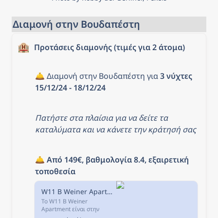
receive a full refund
Reserve now & pay later
Keep your travel plans
Διαμονή στην Βουδαπέστη
flexible - book your spot
and pay nothing today.
🏨
Προτάσεις διαμονής (τιμές για 2 άτομα)
🛎️ Διαμονή στην Βουδαπέστη για 
3 νύχτες 
15/12/24 - 18/12/24
Πατήστε στα πλαίσια για να δείτε τα 
καταλύματα και να κάνετε την κράτησή σας
🛎️ 
Από 149€, βαθμολογία 8.4, εξαιρετική 
τοποθεσία
W11 B Weiner Apartment, Βουδαπέστη, Ουγγαρία
Το W11 B Weiner
Apartment είναι στην
καρδιά του προορισμού