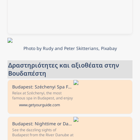
Photo by Rudy and Peter Skitterians, Pixabay
Δραστηριότητες και αξιοθέατα στην 
Βουδαπέστη
Budapest: Széchenyi Spa Full Day with Optional Pálinka Tour
Relax at Széchenyi, the most
famous spa in Budapest, and enjoy
an optional free interactive pálinka
www.getyourguide.com
spirits-tasting tour where you will
discover more of the history and
culture of Hungary. Free
cancellation Cancel up to 24 hours
Budapest: Nighttime or Daytime Sightseeing Cruise
in advance to receive a full refund
See the dazzling sights of
Reserve now & pay later Keep your
Budapest from the River Danube at
travel plans flexible - book your
nighttime or daytime on a