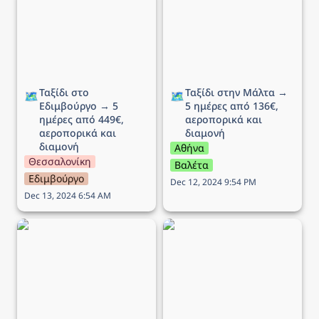
5 ημέρες από 449€,
ημέρες από 136€,
αεροπορικά και διαμονή
αεροπορικά και διαμονή
Ταξίδι στο 
Ταξίδι στην Μάλτα → 
🗺️
🗺️
Εδιμβούργο → 5 
5 ημέρες από 136€, 
ημέρες από 449€, 
αεροπορικά και 
αεροπορικά και 
διαμονή 
διαμονή
Αθήνα
Θεσσαλονίκη
Βαλέτα
Εδιμβούργο
Dec 12, 2024 9:54 PM
Dec 13, 2024 6:54 AM
Ταξίδι στη Λυών (Αγίου
Ταξίδι στην Νάπολη
Πνεύματος) → 6 ημέρες
(Αγίου Πνεύματος) → 5
από 268€, αεροπορικά
ημέρες από 195€,
και διαμονή
αεροπορικά και διαμονή