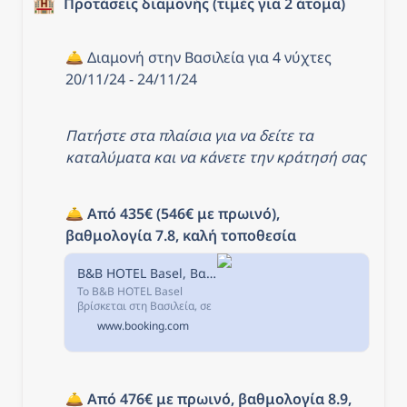
🏨
Προτάσεις διαμονής (τιμές για 2 άτομα)
🛎️ Διαμονή στην Βασιλεία για 4 νύχτες 
20/11/24 - 24/11/24
Πατήστε στα πλαίσια για να δείτε τα 
καταλύματα και να κάνετε την κράτησή σας
🛎️ 
Από 435€ (546€ με πρωινό), 
βαθμολογία 7.8, καλή τοποθεσία
B&B HOTEL Basel, Βασιλεία, Ελβετία
Το B&B HOTEL Basel
βρίσκεται στη Βασιλεία, σε
απόσταση 1,7 χλμ από το
www.booking.com
σημείο ενδιαφέροντος
Kunstmuseum Basel και
παρέχει καταλύματα με
κοινόχρηστο χώρο...
🛎️ 
Από 476€ με πρωινό, βαθμολογία 8.9, 