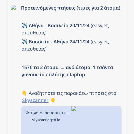
Προτεινόμενες πτήσεις (τιμές για 2 άτομα)
✈️ 
Αθήνα - Βασιλεία 20/11/24
 (easyJet, 
απευθείας)
✈️ 
Βασιλεία - Αθήνα 24/11/24
 (easyJet, 
απευθείας)
157€ τα 2 άτομα
 → 
ανά άτομο: 1 τσάντα 
γυναικεία / πλάτης / laptop
👇 Αναζητήστε τις παρακάτω πτήσεις στο 
Skyscanner
 👇
Φτηνά αεροπορικά εισιτήρια από Αθήνα προς Βασιλεία στην Skyscanner
skyscanner.pxf.io