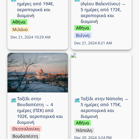
ημέρες από 194€, 
(Αγίου Βαλεντίνου) → 
αεροπορικά και 
5 ημέρες από 172€, 
διαμονή
αεροπορικά και 
διαμονή
Αθήνα
Αθήνα
Μιλάνο
Βιέννη
Dec 21, 2024 10:29 AM
Dec 21, 2024 8:21 AM
Ταξίδι στην Βουδαπέστη
Ταξίδι στην Νάπολη → 5
→ 4 ημέρες (ΠΣΚ) από
ημέρες από 175€,
102€, αεροπορικά και
αεροπορικά και διαμονή
διαμονή
Ταξίδι στην 
Ταξίδι στην Νάπολη → 
🗺️
🗺️
Βουδαπέστη → 4 
5 ημέρες από 175€, 
ημέρες (ΠΣΚ) από 
αεροπορικά και 
102€, αεροπορικά και 
διαμονή
διαμονή
Αθήνα
Θεσσαλονίκη
Νάπολη
Βουδαπέστη
Dec 20, 2024 3:24 PM