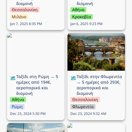
διαμονή
διαμονή
Θεσσαλονίκη
Αθήνα
Μιλάνο
Κρακοβία
Jan 7, 2025 8:35 PM
Jan 6, 2025 9:23 PM
Ταξίδι στη Ρώμη → 5
Ταξίδι στην Φλωρεντία →
ημέρες από 194€,
5 ημέρες από 293€,
αεροπορικά και διαμονή
αεροπορικά και διαμονή
Ταξίδι στη Ρώμη → 5 
Ταξίδι στην Φλωρεντία 
🗺️
🗺️
ημέρες από 194€, 
→ 5 ημέρες από 293€, 
αεροπορικά και 
αεροπορικά και 
διαμονή
διαμονή
Αθήνα
Θεσσαλονίκη
Ρώμη
Φλωρεντία
Dec 23, 2024 5:30 PM
Dec 23, 2024 9:32 AM
Ταξίδι στο Όσλο (25η
Ταξίδι στην Μπρατισλάβα