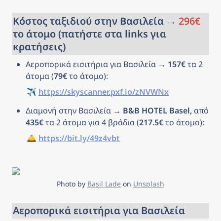
Κόστος ταξιδιού στην Βασιλεία → 
296
€
το άτομο (πατήστε στα links για 
κρατήσεις)
Αεροπορικά εισιτήρια για Βασιλεία → 
157€
 τα 2 
άτομα (
79€
 το άτομο): 
✈️ 
https://skyscanner.pxf.io/zNVWNx
Διαμονή στην Βασιλεία → 
B&B HOTEL Basel, 
από 
435€
 τα 2 άτομα για 4 βράδια (
217.5€
 το άτομο): 
🛎️ 
https://bit.ly/49z4vbt
Photo by 
Basil Lade
 on 
Unsplash
Αεροπορικά εισιτήρια για Βασιλεία