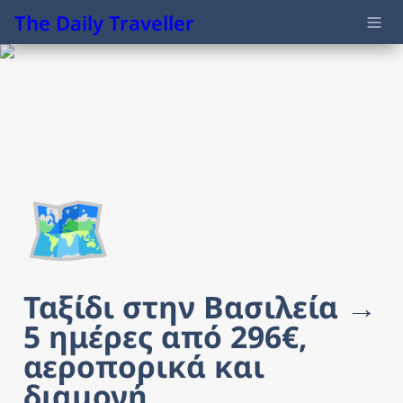
The Daily Traveller
🗺️
Ταξίδι στην Βασιλεία → 
5 ημέρες από 296€, 
αεροπορικά και 
διαμονή