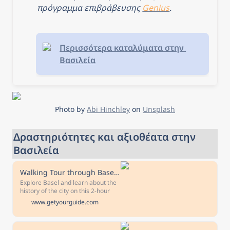
πρόγραμμα επιβράβευσης 
Genius
.
Περισσότερα καταλύματα στην 
Βασιλεία
Photo by 
Abi Hinchley
 on 
Unsplash
Δραστηριότητες και αξιοθέατα στην 
Βασιλεία
Walking Tour through Basel Old Town
Explore Basel and learn about the
history of the city on this 2-hour
walking tour. Explore the beautiful
www.getyourguide.com
Tinguely Fountain, Cathedral Hill,
the town hall, and the winding
streets of the well-preserved old