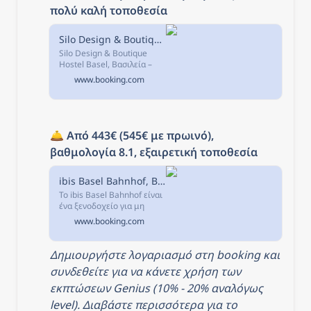
πολύ καλή τοποθεσία
Silo Design & Boutique Hostel Basel, Βασιλεία, Ελβετία
Silo Design & Boutique
Hostel Basel, Βασιλεία –
Κάντε κράτηση με Εγγύηση
www.booking.com
Καλύτερης Τιμής! 417
σχόλια και 23
φωτογραφίες σας
περιμένουν στη
Booking.com.
🛎️ 
Από 443€ (545€ με πρωινό), 
βαθμολογία 8.1, εξαιρετική τοποθεσία
ibis Basel Bahnhof, Βασιλεία, Ελβετία
Το ibis Basel Bahnhof είναι
ένα ξενοδοχείο για μη
καπνίζοντες, σε απόσταση
www.booking.com
4 λεπτών με τα πόδια από
τον κεντρικό
σιδηροδρομικό σταθμό της
Δημιουργήστε λογαριασμό στη booking και 
Βασιλείας και...
συνδεθείτε για να κάνετε χρήση των 
εκπτώσεων Genius (10% - 20% αναλόγως 
level). Διαβάστε περισσότερα για το 