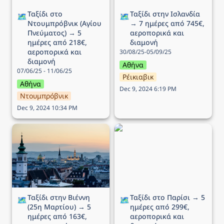
Ταξίδι στο 
Ταξίδι στην Ισλανδία 
🗺️
🗺️
Ντουμπρόβνικ (Αγίου 
→ 7 ημέρες από 745€, 
Πνεύματος) → 5 
αεροπορικά και 
ημέρες από 218€, 
διαμονή
αεροπορικά και 
30/08/25-05/09/25
διαμονή
Αθήνα
07/06/25 - 11/06/25
Ρέικιαβικ
Αθήνα
Dec 9, 2024 6:19 PM
Ντουμπρόβνικ
Dec 9, 2024 10:34 PM
Ταξίδι στην Βιέννη (25η
Ταξίδι στο Παρίσι → 5
Μαρτίου) → 5 ημέρες
ημέρες από 299€,
από 163€, αεροπορικά
αεροπορικά και διαμονή
και διαμονή
Ταξίδι στην Βιέννη 
Ταξίδι στο Παρίσι → 5 
🗺️
🗺️
(25η Μαρτίου) → 5 
ημέρες από 299€, 
ημέρες από 163€, 
αεροπορικά και 