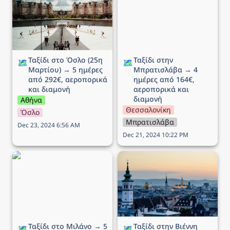
Μαρτίου) → 5 ημέρες
→ 4 ημέρες από 164€,
από 292€, αεροπορικά
αεροπορικά και διαμονή
και διαμονή
Ταξίδι στο Όσλο (25η 
Ταξίδι στην 
🗺️
🗺️
Μαρτίου) → 5 ημέρες 
Μπρατισλάβα → 4 
από 292€, αεροπορικά 
ημέρες από 164€, 
και διαμονή
αεροπορικά και 
διαμονή
Αθήνα
Θεσσαλονίκη
Όσλο
Μπρατισλάβα
Dec 23, 2024 6:56 AM
Dec 21, 2024 10:22 PM
Ταξίδι στο Μιλάνο → 5
Ταξίδι στην Βιέννη (Αγίου
ημέρες από 194€,
Βαλεντίνου) → 5 ημέρες
αεροπορικά και διαμονή
από 172€, αεροπορικά
και διαμονή
Ταξίδι στο Μιλάνο → 5 
Ταξίδι στην Βιέννη 
🗺️
🗺️