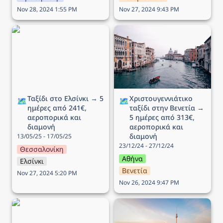
Nov 28, 2024 1:55 PM
Nov 27, 2024 9:43 PM
Ταξίδι στο Ελσίνκι → 5
Χριστουγεννιάτικο ταξίδι
ημέρες από 241€,
στην Βενετία → 5 ημέρες
αεροπορικά και διαμονή
από 313€, αεροπορικά
και διαμονή
Ταξίδι στο Ελσίνκι → 5 
Χριστουγεννιάτικο 
🗺️
🗺️
ημέρες από 241€, 
ταξίδι στην Βενετία → 
αεροπορικά και 
5 ημέρες από 313€, 
διαμονή
αεροπορικά και 
διαμονή
13/05/25 - 17/05/25
23/12/24 - 27/12/24
Θεσσαλονίκη
Αθήνα
Ελσίνκι
Βενετία
Nov 27, 2024 5:20 PM
Nov 26, 2024 9:47 PM
Ταξίδι στην Βασιλεία → 4
Ταξίδι στο Βερολίνο → 4
ημέρες από 193€,
ημέρες από 202€,