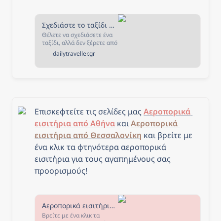
Σχεδιάστε το ταξίδι σας - The Daily Traveller
Θέλετε να σχεδιάσετε ένα
ταξίδι, αλλά δεν ξέρετε από
που να ξεκινήσετε; Αν ναι,
dailytraveller.gr
τότε είστε στο κατάλληλο
μέρος! Στην σελίδα αυτή
έχουμε συγκεντρώσει όλα
όσα χρειάζεστε για να
σχεδιάσετε και να κλείσετε
το ταξίδι που πάντα
ονειρευόσασταν!
Επισκεφτείτε τις σελίδες μας 
Αεροπορικά 
εισιτήρια από Αθήνα
 και 
Αεροπορικά 
εισιτήρια από Θεσσαλονίκη
και β
ρείτε με 
ένα κλικ τα φτηνότερα αεροπορικά 
εισιτήρια για τους αγαπημένους σας 
προορισμούς!
Αεροπορικά εισιτήρια από Αθήνα - The Daily Traveller
Βρείτε με ένα κλικ τα