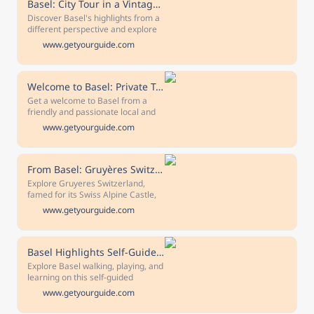
town.
Basel: City Tour in a Vintage Streetcar
Discover Basel's highlights from a
different perspective and explore
the city in a historic vintage
www.getyourguide.com
streetcar. Learn more about the
interesting history of the city and a
means of transport from a time
long gone by.
Welcome to Basel: Private Tour with a Local
Get a welcome to Basel from a
friendly and passionate local and
discover the city like a resident.
www.getyourguide.com
Learn the secrets about where to
buy groceries, how to get around
and much more.
From Basel: Gruyères Switzerland - Castle, Cheese, Chocolate
Explore Gruyeres Switzerland,
famed for its Swiss Alpine Castle,
Swiss Fondue cheese, and Swiss
www.getyourguide.com
chocolate! Discover the
magnificent Castle of Gruyeres
and treat your taste buds.
Basel Highlights Self-Guided Scavenger Hunt and Tour
Explore Basel walking, playing, and
learning on this self-guided
scavenger hunt and walking tour in
www.getyourguide.com
one. Using your phone as your
guide, solve riddles and see the