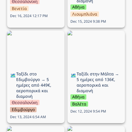
διαμονή
Θεσσαλονίκη
Αθήνα
Βενετία
Λιουμπλιάνα
Dec 16, 2024 12:17 PM
Dec 15, 2024 9:38 PM
Ταξίδι στο Εδιμβούργο →
Ταξίδι στην Μάλτα → 5
5 ημέρες από 449€,
ημέρες από 136€,
αεροπορικά και διαμονή
αεροπορικά και διαμονή
Ταξίδι στο 
Ταξίδι στην Μάλτα → 
🗺️
🗺️
Εδιμβούργο → 5 
5 ημέρες από 136€, 
ημέρες από 449€, 
αεροπορικά και 
αεροπορικά και 
διαμονή 
διαμονή
Αθήνα
Θεσσαλονίκη
Βαλέτα
Εδιμβούργο
Dec 12, 2024 9:54 PM
Dec 13, 2024 6:54 AM
Ταξίδι στη Λυών (Αγίου
Ταξίδι στην Νάπολη