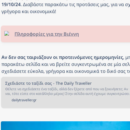
19/10/24
. Διαβάστε παρακάτω τις προτάσεις μας, για να σχ
γρήγορα και οικονομικά! 
Πληροφορίες για την Βιέννη
Αν δεν σας ταιριάζουν οι προτεινόμενες ημερομηνίες
, μ
παρακάτω σελίδα και να βρείτε συγκεντρωμένα σε μία σελί
σχεδιάσετε εύκολα, γρήγορα και οικονομικά το δικό σας τα
Σχεδιάστε το ταξίδι σας - The Daily Traveller
Θέλετε να σχεδιάσετε ένα ταξίδι, αλλά δεν ξέρετε από που να ξεκινήσετε; Αν
ναι, τότε είστε στο κατάλληλο μέρος! Στην σελίδα αυτή έχουμε συγκεντρώσει
όλα όσα χρειάζεστε για να σχεδιάσετε και να κλείσετε το ταξίδι που πάντα
dailytraveller.gr
ονειρευόσασταν!