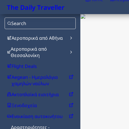
The Daily Traveller
Search
Αεροπορικά από Αθήνα
Αεροπορικά από
Θεσσαλονίκη
Flight Deals
Aegean - Ημερολόγιο
χαμηλών ναύλων
Ακτοπλοϊκά εισιτήρια
Ξενοδοχεία
Ενοικίαση αυτοκινήτου
Δραστηριότητες -