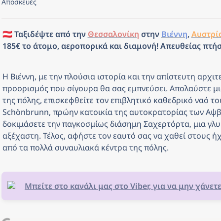
Αποσκευές
🇦🇹 Ταξιδέψτε από την 
Θεσσαλονίκη
 στην 
Βιέννη
, 
Αυστρί
185€ το άτομο, αεροπορικά και διαμονή! Απευθείας πτήσε
Η Βιέννη, με την πλούσια ιστορία και την απίστευτη αρχιτεκ
προορισμός που σίγουρα θα σας εμπνεύσει. Απολαύστε μια
της πόλης, επισκεφθείτε τον επιβλητικό καθεδρικό ναό του
Schönbrunn, πρώην κατοικία της αυτοκρατορίας των Αψβ
δοκιμάσετε την παγκοσμίως διάσημη Σαχερτόρτα, μια γλυκ
αξέχαστη. Τέλος, αφήστε τον εαυτό σας να χαθεί στους ήχ
από τα πολλά συναυλιακά κέντρα της πόλης.
Μπείτε στο κανάλι μας στο Viber, για να μην χάνετ