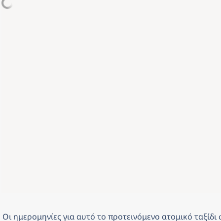
Οι ημερομηνίες για αυτό το προτεινόμενο ατομικό ταξίδι 