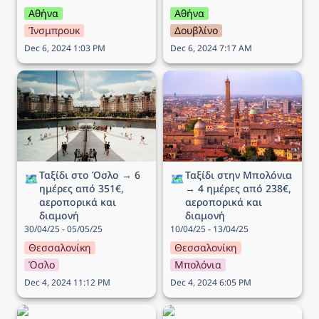
Αθήνα
Αθήνα
Ίνσμπρουκ
Δουβλίνο
Dec 6, 2024 1:03 PM
Dec 6, 2024 7:17 AM
Ταξίδι στο Όσλο → 6
Ταξίδι στην Μπολόνια →
ημέρες από 351€,
4 ημέρες από 238€,
αεροπορικά και διαμονή
αεροπορικά και διαμονή
Ταξίδι στο Όσλο → 6 
Ταξίδι στην Μπολόνια 
🗺️
🗺️
ημέρες από 351€, 
→ 4 ημέρες από 238€, 
αεροπορικά και 
αεροπορικά και 
διαμονή
διαμονή
30/04/25 - 05/05/25
10/04/25 - 13/04/25
Θεσσαλονίκη
Θεσσαλονίκη
Όσλο
Μπολόνια
Dec 4, 2024 11:12 PM
Dec 4, 2024 6:05 PM
Ταξίδι στο Λονδίνο → 4
Ταξίδι στην Νάπολη → 5