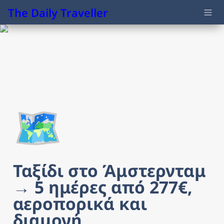
The Daily Traveller
🗺️
Ταξίδι στο Άμστερνταμ 
→ 5 ημέρες από 277€, 
αεροπορικά και 
διαμονή