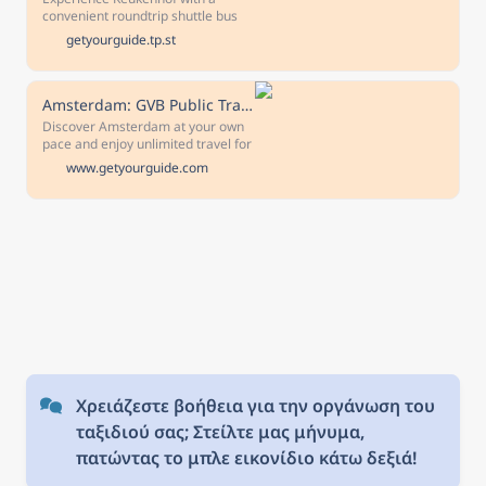
Duration 1.5 hours Check
convenient roundtrip shuttle bus
availability to see starting times.
from Amsterdam. Explore
getyourguide.tp.st
Keukenhof at your own pace and
enjoy the freedom to choose when
to leave with buses departing
every 30 minutes.
Amsterdam: GVB Public Transport Ticket
Discover Amsterdam at your own
pace and enjoy unlimited travel for
1 to 7 days on all trams, buses,
www.getyourguide.com
ferries and the metro (day and
night) for the number of days that
suits your schedule the best.
Χρειάζεστε βοήθεια για την οργάνωση του 
ταξιδιού σας; Στείλτε μας μήνυμα, 
πατώντας το μπλε εικονίδιο κάτω δεξιά!