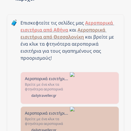
🧳
Επισκεφτείτε τις σελίδες μας 
Αεροπορικά 
εισιτήρια από Αθήνα
 και 
Αεροπορικά 
εισιτήρια από Θεσσαλονίκη
και β
ρείτε με 
ένα κλικ τα φτηνότερα αεροπορικά 
εισιτήρια για τους αγαπημένους σας 
προορισμούς!
Αεροπορικά εισιτήρια από Αθήνα - The Daily Traveller
Βρείτε με ένα κλικ τα
φτηνότερα αεροπορικά
εισιτήρια από Αθήνα για
dailytraveller.gr
τους αγαπημένους σας
προορισμούς! Επιλέξτε τον
προορισμό που σας
ενδιαφέρει, κλείστε τα
Αεροπορικά εισιτήρια από Θεσσαλονίκη - The Daily Traveller
εισιτήριά σας και... καλό
Βρείτε με ένα κλικ τα
ταξίδι!
φτηνότερα αεροπορικά
εισιτήρια από Θεσσαλονίκη
dailytraveller.gr