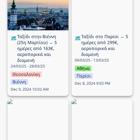
Μαρτίου) → 5 ημέρες
ημέρες από 299€,
από 163€, αεροπορικά
αεροπορικά και διαμονή
και διαμονή
Ταξίδι στην Βιέννη 
Ταξίδι στο Παρίσι → 5 
🗺️
🗺️
(25η Μαρτίου) → 5 
ημέρες από 299€, 
ημέρες από 163€, 
αεροπορικά και 
αεροπορικά και 
διαμονή
διαμονή
09/03/25 - 13/03/25
24/03/25 - 28/03/25
Αθήνα
Θεσσαλονίκη
Παρίσι
Βιέννη
Dec 8, 2024 9:03 PM
Dec 9, 2024 10:02 AM
Ταξίδι στην Στοκχόλμη →
Ταξίδι στην Κοπεγχάγη →
5 ημέρες από 196€,
4 ημέρες από 264€,
αεροπορικά και διαμονή
αεροπορικά και διαμονή