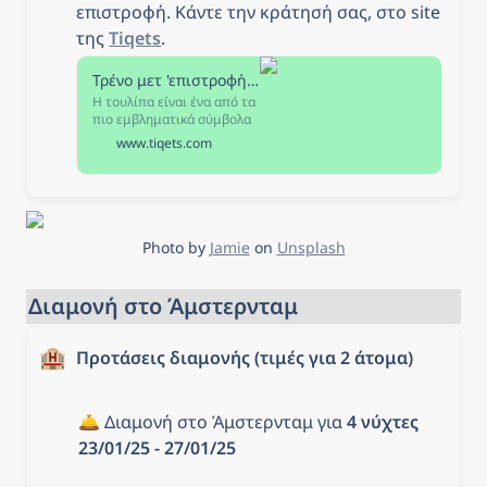
επιστροφή. Κάντε την κράτησή σας, στο site 
της 
Tiqets
.
Τρένο μετ 'επιστροφής από Schiphol προς Άμστερνταμ | Tiqets
Η τουλίπα είναι ένα από τα
πιο εμβληματικά σύμβολα
των Κάτω Χωρών - και
www.tiqets.com
πουθενά αλλού δεν
λατρεύεται με μεγαλύτερη
αφοσίωση από ό,τι στο
Keukenhof. Γνωστό και ως
ο κήπος της Ευρώπης, το
Keukenhof διαθέτει
Photo by 
Jamie
 on 
Unsplash
χωράφια με περισσότερες
από επτά εκατομμύρια
τουλίπες που απλώνονται
Διαμονή στο Άμστερνταμ
σε 32 εκτάρια.
🏨
Προτάσεις διαμονής (τιμές για 2 άτομα)
🛎️ Διαμονή στο Άμστερνταμ για 
4 νύχτες 
23/01/25 - 27/01/25