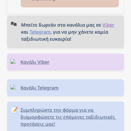
για τους αγαπημένους σας
προορισμούς! Επιλέξτε τον
προορισμό που σας
ενδιαφέρει, κλείστε τα
εισιτήριά σας και... καλό
Μπείτε δωρεάν στα κανάλια μας σε 
Viber
ταξίδι!
και 
Telegram
, για να μην χάνετε καμία 
ταξιδιωτική ευκαιρία!
Κανάλι Viber
Κανάλι Telegram
📝
Συμπληρώστε την φόρμα για να 
διαμορφώσετε τις επόμενες ταξιδιωτικές 
προτάσεις μας!