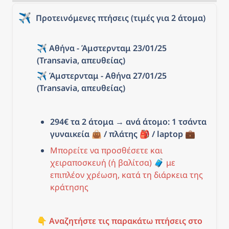
✈️
Προτεινόμενες πτήσεις (τιμές για 2 άτομα)
✈️ Αθήνα - Άμστερνταμ 23/01/25 
(Transavia, απευθείας)
✈️ Άμστερνταμ - Αθήνα 27/01/25 
(Transavia, απευθείας)
294€ τα 2 άτομα
 → 
ανά άτομο: 1 τσάντα 
γυναικεία 👜 / πλάτης 🎒 / laptop 💼
Μπορείτε να προσθέσετε και 
χειραποσκευή (ή βαλίτσα) 🧳 με 
επιπλέον χρέωση, κατά τη διάρκεια της 
κράτησης
👇 
Αναζητήστε τις παρακάτω πτήσεις στο