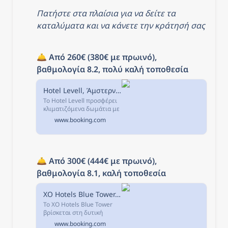
Πατήστε στα πλαίσια για να δείτε τα 
καταλύματα και να κάνετε την κράτησή σας
🛎️ 
Από 260€ (380€ με πρωινό), 
βαθμολογία 8.2, πολύ καλή τοποθεσία
Hotel Levell, Άμστερνταμ, Κάτω Χώρες
Το Hotel Levell προσφέρει
κλιματιζόμενα δωμάτια με
δωρεάν WiFi στο
www.booking.com
Άμστερνταμ, μόλις 15
λεπτά ή 8,5χλμ. μακριά
από το κέντρο της πόλης
και 1,3χλμ.
🛎️ 
Από 300€ (444€ με πρωινό), 
βαθμολογία 8.1, καλή τοποθεσία
XO Hotels Blue Tower, Άμστερνταμ, Κάτω Χώρες
Το XO Hotels Blue Tower
βρίσκεται στη δυτική
πλευρά του Άμστερνταμ
www.booking.com