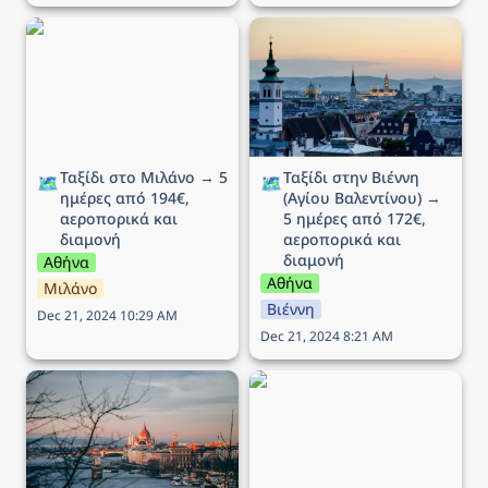
Ταξίδι στο Μιλάνο → 5
Ταξίδι στην Βιέννη (Αγίου
ημέρες από 194€,
Βαλεντίνου) → 5 ημέρες
αεροπορικά και διαμονή
από 172€, αεροπορικά
και διαμονή
Ταξίδι στο Μιλάνο → 5 
Ταξίδι στην Βιέννη 
🗺️
🗺️
ημέρες από 194€, 
(Αγίου Βαλεντίνου) → 
αεροπορικά και 
5 ημέρες από 172€, 
διαμονή
αεροπορικά και 
διαμονή
Αθήνα
Αθήνα
Μιλάνο
Βιέννη
Dec 21, 2024 10:29 AM
Dec 21, 2024 8:21 AM
Ταξίδι στην Βουδαπέστη
Ταξίδι στην Νάπολη → 5
→ 4 ημέρες (ΠΣΚ) από
ημέρες από 175€,
102€, αεροπορικά και
αεροπορικά και διαμονή
διαμονή