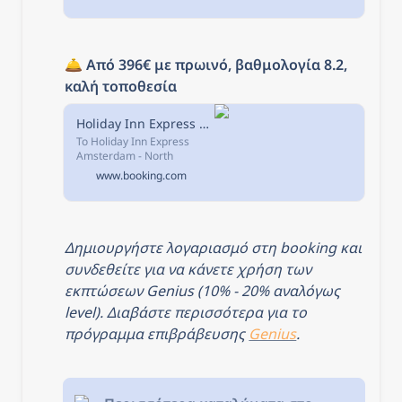
και προσφέρει
κλιματιζόμενα δωμάτια με
δωρεάν WiFi και
δορυφορική τηλεόραση
επίπεδης...
🛎️ 
Από 396€ με πρωινό, βαθμολογία 8.2, 
καλή τοποθεσία
Holiday Inn Express Amsterdam - North Riverside, an IHG Hotel, Άμστερνταμ, Κάτω Χώρες
Το Holiday Inn Express
Amsterdam - North
Riverside, an IHG Hotel
www.booking.com
βρίσκεται στο Άμστερνταμ,
σε απόσταση 1,7 χλμ από
το σημείο ενδιαφέροντος
A'DAM Lookout...
Δημιουργήστε λογαριασμό στη booking και 
συνδεθείτε για να κάνετε χρήση των 
εκπτώσεων Genius (10% - 20% αναλόγως 
level). Διαβάστε περισσότερα για το 
πρόγραμμα επιβράβευσης 
Genius
.