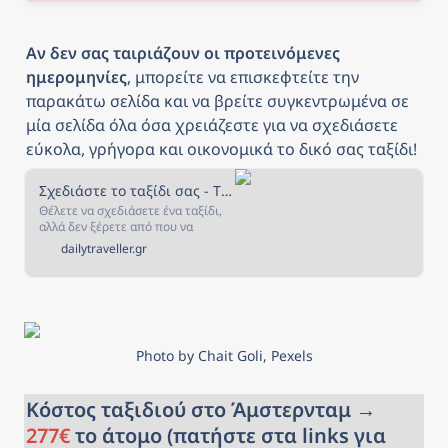
Αν δεν σας ταιριάζουν οι προτεινόμενες 
ημερομηνίες
, μπορείτε να επισκεφτείτε την 
παρακάτω σελίδα και να βρείτε συγκεντρωμένα σε 
μία σελίδα όλα όσα χρειάζεστε για να σχεδιάσετε 
εύκολα, γρήγορα και οικονομικά το δικό σας ταξίδι!
Σχεδιάστε το ταξίδι σας - The Daily Traveller
Θέλετε να σχεδιάσετε ένα ταξίδι,
αλλά δεν ξέρετε από που να
ξεκινήσετε; Αν ναι, τότε είστε στο
dailytraveller.gr
κατάλληλο μέρος! Στην σελίδα
αυτή έχουμε συγκεντρώσει όλα
όσα χρειάζεστε για να σχεδιάσετε
και να κλείσετε το ταξίδι που
πάντα ονειρευόσασταν!
Photo by Chait Goli, Pexels
Κόστος ταξιδιού στο Άμστερνταμ → 
277€
 το άτομο (πατήστε στα links για 