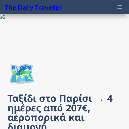
The Daily Traveller
🗺️
Ταξίδι στο Παρίσι → 4 
ημέρες από 207€, 
αεροπορικά και 
διαμονή