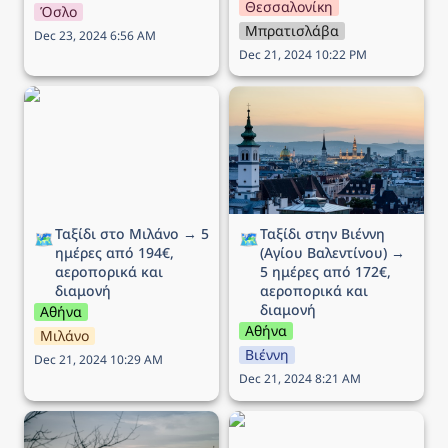
Θεσσαλονίκη
Όσλο
Μπρατισλάβα
Dec 23, 2024 6:56 AM
Dec 21, 2024 10:22 PM
Ταξίδι στο Μιλάνο → 5
Ταξίδι στην Βιέννη (Αγίου
ημέρες από 194€,
Βαλεντίνου) → 5 ημέρες
αεροπορικά και διαμονή
από 172€, αεροπορικά
και διαμονή
Ταξίδι στο Μιλάνο → 5 
Ταξίδι στην Βιέννη 
🗺️
🗺️
ημέρες από 194€, 
(Αγίου Βαλεντίνου) → 
αεροπορικά και 
5 ημέρες από 172€, 
διαμονή
αεροπορικά και 
διαμονή
Αθήνα
Αθήνα
Μιλάνο
Βιέννη
Dec 21, 2024 10:29 AM
Dec 21, 2024 8:21 AM
Ταξίδι στην Βουδαπέστη
Ταξίδι στην Νάπολη → 5
→ 4 ημέρες (ΠΣΚ) από
ημέρες από 175€,