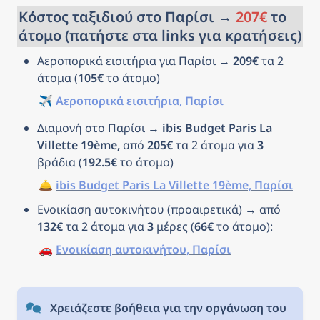
Κόστος ταξιδιού στο Παρίσι → 
207€
 το 
άτομο (πατήστε στα links για κρατήσεις)
Αεροπορικά εισιτήρια για Παρίσι → 
209€
 τα 2 
άτομα (
105€
 το άτομο)
✈️ 
Αεροπορικά εισιτήρια, Παρίσι
Διαμονή στο Παρίσι → 
ibis Budget Paris La 
Villette 19ème, 
από 
205€
 τα 2 άτομα για 
3
βράδια (
192.5€
 το άτομο)
🛎️ 
ibis Budget Paris La Villette 19ème, Παρίσι
Ενοικίαση αυτοκινήτου (προαιρετικά) → από 
132€
 τα 2 άτομα για 
3
 μέρες (
66€
 το άτομο): 
🚗 
Ενοικίαση αυτοκινήτου, Παρίσι
Χρειάζεστε βοήθεια για την οργάνωση του 