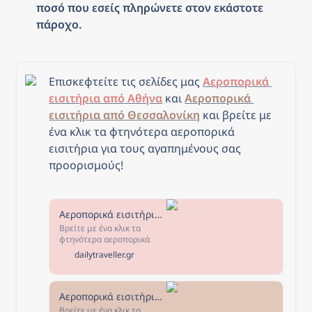
ποσό που εσείς πληρώνετε στον εκάστοτε 
πάροχο.
Επισκεφτείτε τις σελίδες μας 
Αεροπορικά 
εισιτήρια από Αθήνα
 και 
Αεροπορικά 
εισιτήρια από Θεσσαλονίκη
και β
ρείτε με 
ένα κλικ τα φτηνότερα αεροπορικά 
εισιτήρια για τους αγαπημένους σας 
προορισμούς!
Αεροπορικά εισιτήρια από Αθήνα - The Daily Traveller
Βρείτε με ένα κλικ τα
φτηνότερα αεροπορικά
εισιτήρια από Αθήνα για
dailytraveller.gr
τους αγαπημένους σας
προορισμούς! Επιλέξτε τον
προορισμό που σας
ενδιαφέρει, κλείστε τα
Αεροπορικά εισιτήρια από Θεσσαλονίκη - The Daily Traveller
εισιτήριά σας και... καλό
Βρείτε με ένα κλικ τα