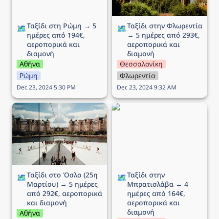
Ταξίδι στη Ρώμη → 5 
Ταξίδι στην Φλωρεντία 
🗺️
🗺️
ημέρες από 194€, 
→ 5 ημέρες από 293€, 
αεροπορικά και 
αεροπορικά και 
διαμονή
διαμονή
Αθήνα
Θεσσαλονίκη
Ρώμη
Φλωρεντία
Dec 23, 2024 5:30 PM
Dec 23, 2024 9:32 AM
Ταξίδι στο Όσλο (25η
Ταξίδι στην Μπρατισλάβα
Μαρτίου) → 5 ημέρες
→ 4 ημέρες από 164€,
από 292€, αεροπορικά
αεροπορικά και διαμονή
και διαμονή
Ταξίδι στο Όσλο (25η 
Ταξίδι στην 
🗺️
🗺️
Μαρτίου) → 5 ημέρες 
Μπρατισλάβα → 4 
από 292€, αεροπορικά 
ημέρες από 164€, 
και διαμονή
αεροπορικά και 
διαμονή
Αθήνα