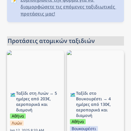
διαμορφώσετε τις επόμενες ταξιδιωτικές 
προτάσεις μας!
Προτάσεις ατομικών ταξιδιών
Ταξίδι στη Λυών → 5
Ταξίδι στο Βουκουρέστι
ημέρες από 203€,
→ 4 ημέρες από 130€,
αεροπορικά και διαμονή
αεροπορικά και διαμονή
Ταξίδι στη Λυών → 5 
Ταξίδι στο 
🗺️
🗺️
ημέρες από 203€, 
Βουκουρέστι → 4 
αεροπορικά και 
ημέρες από 130€, 
διαμονή
αεροπορικά και 
διαμονή
Αθήνα
Αθήνα
Λυών
Βουκουρέστι
Jan 12, 2025 8:33 AM