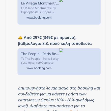
Le Village Montmartre by Hiphophostels, Παρίσι, Γαλλία
Le Village Montmartre by
Hiphophostels, Παρίσι –
Κάντε κράτηση με Εγγύηση
www.booking.com
Καλύτερης Τιμής! 3765
σχόλια και 41
φωτογραφίες σας
περιμένουν στη
Booking.com.
🛎️ 
Από 297€ (349€ με πρωινό), 
βαθμολογία 8.8, πολύ καλή τοποθεσία
The People - Paris Bercy, Παρίσι, Γαλλία
Το The People - Paris Bercy
έχει κήπο, κοινόχρηστο
χώρο lounge, βεράντα και
www.booking.com
μπαρ, στον προορισμό
Παρίσι.
Δημιουργήστε λογαριασμό στη booking και 
συνδεθείτε για να κάνετε χρήση των 
εκπτώσεων Genius (10% - 20% αναλόγως 
level). Διαβάστε περισσότερα για το 