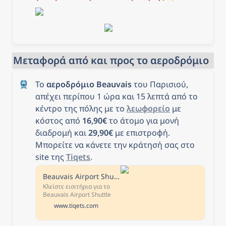
Μεταφορά από και προς το αεροδρόμιο
Το 
αεροδρόμιο Beauvais
 του Παρισιού, 
απέχει περίπου 1 ώρα και 15 λεπτά από το 
κέντρο της πόλης με το 
λεωφορείο
 με 
κόστος από 
16,90€
 το άτομο για μονή 
διαδρομή και 
29,90€
 με επιστροφή.  
Μπορείτε να κάνετε την κράτησή σας στο 
site της 
Tiqets
.
Beauvais Airport Shuttle
Κλείστε εισιτήρια για το
Beauvais Airport Shuttle
online και απολαύστε
www.tiqets.com
εύκολη μεταφορά μεταξύ
του αεροδρομίου Beauvais