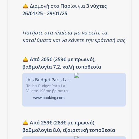
🛎️ Διαμονή στο Παρίσι για 
3 νύχτες 
26/01/25 - 29/01/25
Πατήστε στα πλαίσια για να δείτε τα 
καταλύματα και να κάνετε την κράτησή σας
🛎️ 
Από 205€ (259€ με πρωινό), 
βαθμολογία 7.2, καλή τοποθεσία
ibis Budget Paris La Villette 19ème, Παρίσι, Γαλλία
Το ibis Budget Paris La
Villette 19ème βρίσκεται
2,1χλμ. μακριά από την
www.booking.com
Πλατεία Place de la
République και 2 λεπτά με
τα πόδια από το Bassin de
la...
🛎️ 
Από 259€ (283€ με πρωινό), 
βαθμολογία 8.0, εξαιρετική τοποθεσία