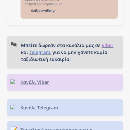
ταξίδι!
φτηνότερα αεροπορικά
εισιτήρια από Θεσσαλονίκη
dailytraveller.gr
για τους αγαπημένους σας
προορισμούς! Επιλέξτε τον
προορισμό που σας
ενδιαφέρει, κλείστε τα
εισιτήριά σας και... καλό
ταξίδι!
Μπείτε δωρεάν στα κανάλια μας σε 
Viber
και 
Telegram
, για να μην χάνετε καμία 
ταξιδιωτική ευκαιρία!
Κανάλι Viber
Κανάλι Telegram
📝
Συμπληρώστε την φόρμα για να 