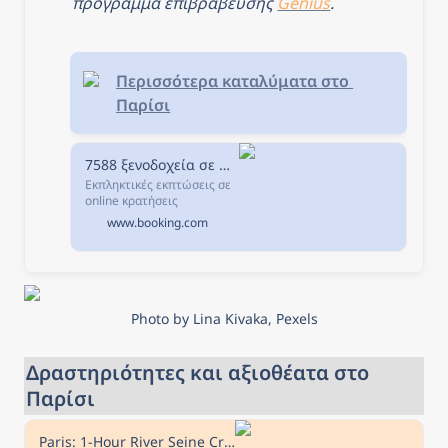
πρόγραμμα επιβράβευσης 
Genius
.
Περισσότερα καταλύματα στο 
Παρίσι
7588 ξενοδοχεία σε Παρίσι, Γαλλία.
Εκπληκτικές εκπτώσεις σε
online κρατήσεις
ξενοδοχείων σε Παρίσι,
www.booking.com
Γαλλία. Διαθεσιμότητα και
εξαιρετικές τιμές.
Διαβάστε τα σχόλια για τα
ξενοδοχεία και επιλέξτε το
καλύτερο ξενοδοχείο για
τη διαμονή σας.
Photo by Lina Kivaka, Pexels
Δραστηριότητες και αξιοθέατα στο 
Παρίσι
Paris: 1-Hour River Seine Cruise