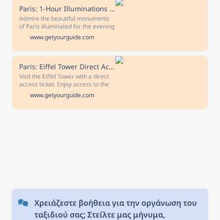
advance for a full refund Covid-19
Paris: 1-Hour Illuminations River Cruise
precautions Special health and
Admire the beautiful monuments
safety measures are in place.
of Paris illuminated for the evening
on an enjoyable 1-hour on the
www.getyourguide.com
River Seine. Cancellation policy
This activity is non-refundable
Covid-19 precautions Special
health and safety measures are in
Paris: Eiffel Tower Direct Access W/ Optional Summit Access
place. Check your activity voucher
Visit the Eiffel Tower with a direct
once you book for full details.
access ticket. Enjoy access to the
Duration 1 hour Check availability
1st and 2nd floors and the Summit
www.getyourguide.com
to see starting times.
by elevator. Marvel at spectacular
views of Paris.
Χρειάζεστε βοήθεια για την οργάνωση του 
ταξιδιού σας; Στείλτε μας μήνυμα, 