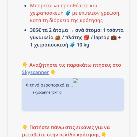
Μπορείτε να προσθέσετε και 
χειραποσκευή 🧳 με επιπλέον χρέωση, 
κατά τη διάρκεια της κράτησης
305€ τα 2 άτομα → ανά άτομο: 1 τσάντα 
γυναικεία 👜 / πλάτης 🎒 / laptop 💼 + 
1 χειραποσκευή 
🧳 10
 kg
👇 
Αναζητήστε τις παρακάτω πτήσεις στο
Skyscanner
 👇
Φτηνά αεροπορικά εισιτήρια από Θεσσαλονίκη προς Παρίσι στην Skyscanner
skyscanner.pxf.io
👇 
Πατήστε πάνω στις εικόνες για να 
μεταβείτε στην σελίδα κράτησης
 👇