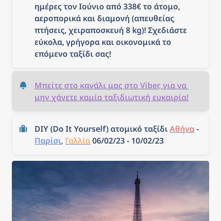
ημέρες τον Ιούνιο από 338€ το άτομο, 
αεροπορικά και διαμονή (απευθείας 
πτήσεις, χειραποσκευή 8 kg)! Σχεδιάστε 
εύκολα, γρήγορα και οικονομικά το 
επόμενο ταξίδι σας!
Μπείτε στο κανάλι μας στο Viber, για να 
μην χάνετε καμία ταξιδιωτική ευκαιρία!
DIY (Do It Yourself) ατομικό ταξίδι 
Αθήνα
 - 
Παρίσι
, 
Γαλλία
 06/02/23 - 10/02/23