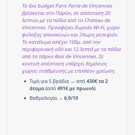
του καταλύματος,
Το ibis budget Paris Porte de Vincennes 
συμπεριλαμβανομένων
βρίσκεται στο Παρίσι, σε απόσταση 20 
του τηλεφώνου και της
διεύθυνσης, παρέχονται
λεπτών με τα πόδια από το Chateau de 
στην επιβεβαίωση της
Vincennes. Προσφέρει δωρεάν Wi-Fi, χώρο 
κράτησης και τον
λογαριασμό σας.
φύλαξης αποσκευών και 24ωρη ρεσεψιόν. 
Το κατάλυμα απέχει 100μ. από την 
περιφερειακή οδό και 12 λεπτά με τα πόδια 
από το πάρκο Bois de Vincennes. Σε 
κοντινή απόσταση υπάρχει δημόσιος 
χώρος στάθμευσης με επιπλέον χρέωση.
Τιμή για 5 βράδια → από 
430€ τα 2 
άτομα (
από
 491€ με πρωινό)
Βαθμολογία → 
6,9/10