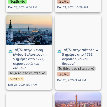
Νορβηγία
Ιταλία
Dec 23, 2024 6:56 AM
Dec 21, 2024 10:29 AM
Ταξίδι στην Βιέννη (Αγίου
Ταξίδι στην Νάπολη → 5
Βαλεντίνου) → 5 ημέρες
ημέρες από 175€,
από 172€, αεροπορικά
αεροπορικά και διαμονή
και διαμονή
Ταξίδι στην Βιέννη 
Ταξίδι στην Νάπολη → 
🗺️
🗺️
(Αγίου Βαλεντίνου) → 
5 ημέρες από 175€, 
5 ημέρες από 172€, 
αεροπορικά και 
αεροπορικά και 
διαμονή
διαμονή
Ταξίδια στο εξωτερικό
Ταξίδια στο εξωτερικό
Ιταλία
Αυστρία
Dec 20, 2024 3:24 PM
Dec 21, 2024 8:21 AM
Ταξίδι στο Άμστερνταμ →
Ταξίδι στην Μπολόνια →
6 ημέρες από 290€,
5 ημέρες από 212€,
αεροπορικά και διαμονή
αεροπορικά και διαμονή