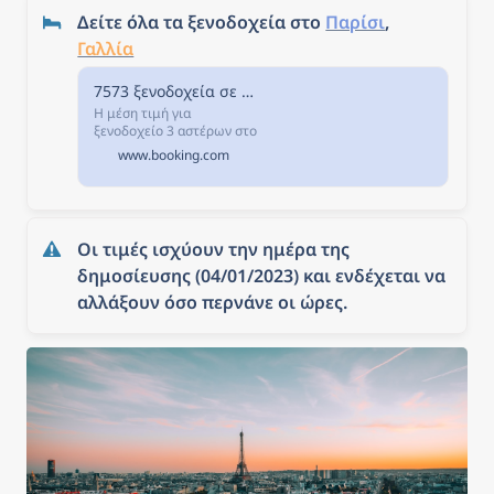
Δείτε όλα τα ξενοδοχεία στο 
Παρίσι
, 
Γαλλία
7573 ξενοδοχεία σε Παρίσι, Γαλλία.
Η μέση τιμή για
ξενοδοχείο 3 αστέρων στο
Παρίσι απόψε, είναι € 167
www.booking.com
το βράδυ. Αν επιλέξετε να
μείνετε σε ξενοδοχείο 4
αστέρων απόψε, θα
πληρώσετε περίπου €
257,49, ενώ ένα
Οι τιμές ισχύουν την ημέρα της 
ξενοδοχείο 5 αστέρων στο
Παρίσι κοστίζει περίπου €
δημοσίευσης (04/01/2023) και ενδέχεται να 
753,39 (βάσει των τιμών
αλλάξουν όσο περνάνε οι ώρες.
στην Booking.com).