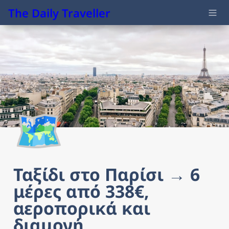
The Daily Traveller
🗺️
Ταξίδι στο Παρίσι → 6 
μέρες από 338€, 
αεροπορικά και 
διαμονή