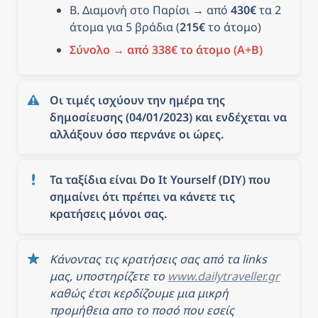
Β. Διαμονή στο Παρίσι → από 
430€
 τα 2 
άτομα για 5 βράδια (
215€
 το άτομο)
Σύνολο → από 338€ το άτομο (Α+Β)
Οι τιμές ισχύουν την ημέρα της 
δημοσίευσης (04/01/2023) και ενδέχεται να 
αλλάξουν όσο περνάνε οι ώρες.
Τα ταξίδια είναι Do It Yourself (DIY) που 
σημαίνει ότι πρέπει να κάνετε τις 
κρατήσεις μόνοι σας.
Κάνοντας τις κρατήσεις σας από τα links 
μας, υποστηρίζετε το 
www.dailytraveller.gr
καθώς έτσι κερδίζουμε μια μικρή 
προμήθεια απο το ποσό που εσείς 