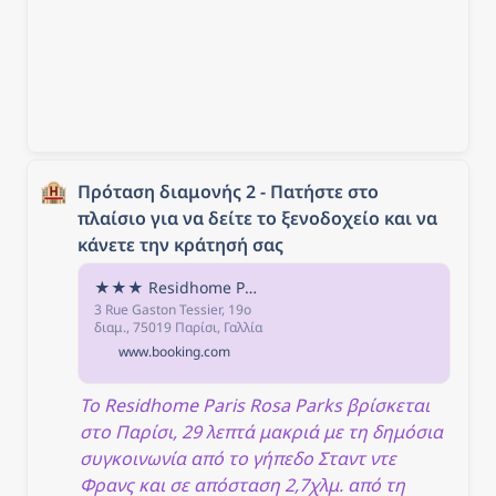
🏨
Πρόταση διαμονής 2 - Πατήστε στο 
πλαίσιο για να δείτε το ξενοδοχείο και να 
κάνετε την κράτησή σας
★★★ Residhome Paris Rosa Parks, Παρίσι, Γαλλία
3 Rue Gaston Tessier, 19ο
διαμ., 75019 Παρίσι, Γαλλία
- Μετά την κράτηση, όλα τα
www.booking.com
στοιχεία του καταλύματος,
συμπεριλαμβανομένων
του τηλεφώνου και της
Το Residhome Paris Rosa Parks βρίσκεται 
διεύθυνσης, παρέχονται
στο Παρίσι, 29 λεπτά μακριά με τη δημόσια 
στην επιβεβαίωση της
κράτησης και τον
συγκοινωνία από το γήπεδο Σταντ ντε 
λογαριασμό σας.
Φρανς και σε απόσταση 2,7χλμ. από τη 