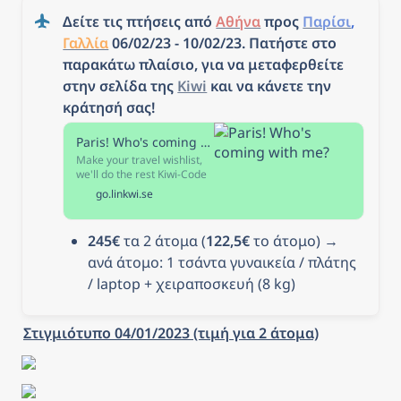
Δείτε τις πτήσεις από 
Αθήνα
 προς 
Παρίσι
, 
Γαλλία
 06/02/23 - 10/02/23. Πατήστε στο 
παρακάτω πλαίσιο, για να μεταφερθείτε 
στην σελίδα της 
Kiwi
 και να κάνετε την 
κράτησή σας!
Paris! Who's coming with me?
Make your travel wishlist,
we'll do the rest Kiwi-Code
uncovers prices airlines
go.linkwi.se
don't want you to see. Use
our flexible filters to tailor
your search. Look out for
245€
 τα 2 άτομα (
122,5€
 το άτομο) → 
the travel hack star icon for
even cheaper fares.
ανά άτομο: 1 τσάντα γυναικεία / πλάτης 
/ laptop + χειραποσκευή (8 kg)
Στιγμιότυπο 04/01/2023 (τιμή για 2 άτομα)