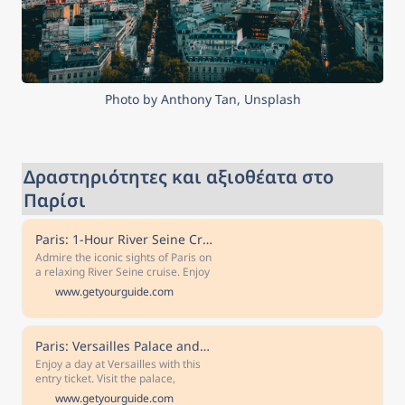
Photo by Anthony Tan, Unsplash
Δραστηριότητες και αξιοθέατα στο 
Παρίσι
Paris: 1-Hour River Seine Cruise
Admire the iconic sights of Paris on
a relaxing River Seine cruise. Enjoy
audioguide commentary and learn
www.getyourguide.com
about sites such as the Eiffel Tower
and Notre Dame. Free cancellation
Cancel up to 24 hours in advance
for a full refund Reserve now & pay
Paris: Versailles Palace and Gardens Full Access Ticket
later Keep your travel plans flexible
Enjoy a day at Versailles with this
- book your spot and pay nothing
entry ticket. Visit the palace,
today.
Trianon, Marie Antoinette's Estate,
www.getyourguide.com