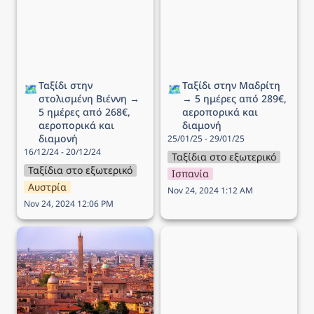
Βιέννη → 5 ημέρες από
ημέρες από 289€,
268€, αεροπορικά και
αεροπορικά και διαμονή
διαμονή
Ταξίδι στην 
Ταξίδι στην Μαδρίτη 
🗺️
🗺️
στολισμένη Βιέννη → 
→ 5 ημέρες από 289€, 
5 ημέρες από 268€, 
αεροπορικά και 
αεροπορικά και 
διαμονή
διαμονή
25/01/25 - 29/01/25
16/12/24 - 20/12/24
Ταξίδια στο εξωτερικό
Ταξίδια στο εξωτερικό
Ισπανία
Αυστρία
Nov 24, 2024 1:12 AM
Nov 24, 2024 12:06 PM
Ταξίδι στην Μπολόνια
Ταξίδι στο Άμστερνταμ →
(Αγίου Βαλεντίνου) → 4
5 ημέρες από 277€,
ημέρες από 169€,
αεροπορικά και διαμονή
αεροπορικά και διαμονή