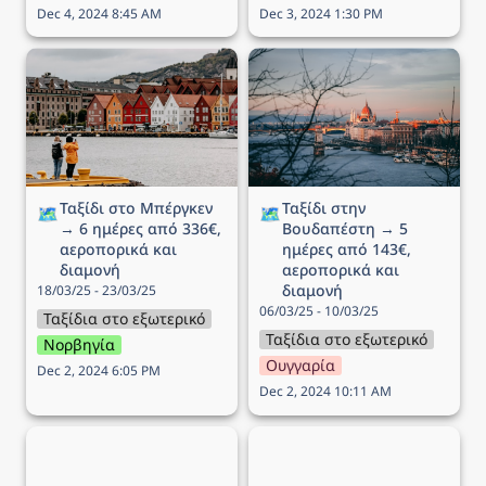
Dec 4, 2024 8:45 AM
Dec 3, 2024 1:30 PM
Ταξίδι στo Μπέργκεν → 6
Ταξίδι στην Βουδαπέστη
ημέρες από 336€,
→ 5 ημέρες από 143€,
αεροπορικά και διαμονή
αεροπορικά και διαμονή
Ταξίδι στo Μπέργκεν 
Ταξίδι στην 
🗺️
🗺️
→ 6 ημέρες από 336€, 
Βουδαπέστη → 5 
αεροπορικά και 
ημέρες από 143€, 
διαμονή
αεροπορικά και 
διαμονή
18/03/25 - 23/03/25
06/03/25 - 10/03/25
Ταξίδια στο εξωτερικό
Ταξίδια στο εξωτερικό
Νορβηγία
Ουγγαρία
Dec 2, 2024 6:05 PM
Dec 2, 2024 10:11 AM
Ταξίδι στην Γενεύη → 4
Ταξίδι στην Πράγα → 4
ημέρες από 217€,
ημέρες από 178€,
αεροπορικά και διαμονή
αεροπορικά και διαμονή