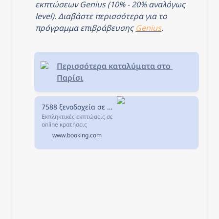
εκπτώσεων Genius (10% - 20% αναλόγως 
level). Διαβάστε περισσότερα για το 
πρόγραμμα επιβράβευσης 
Genius
.
Περισσότερα καταλύματα στο 
Παρίσι
7588 ξενοδοχεία σε Παρίσι, Γαλλία.
Εκπληκτικές εκπτώσεις σε
online κρατήσεις
ξενοδοχείων σε Παρίσι,
www.booking.com
Γαλλία. Διαθεσιμότητα και
εξαιρετικές τιμές.
Διαβάστε τα σχόλια για τα
ξενοδοχεία και επιλέξτε το
καλύτερο ξενοδοχείο για
τη διαμονή σας.