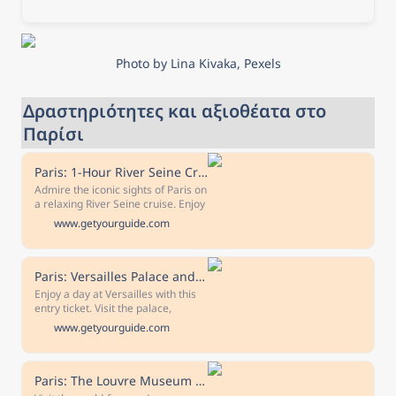
Photo by Lina Kivaka, Pexels
Δραστηριότητες και αξιοθέατα στο 
Παρίσι
Paris: 1-Hour River Seine Cruise
Admire the iconic sights of Paris on
a relaxing River Seine cruise. Enjoy
audioguide commentary and learn
www.getyourguide.com
about sites such as the Eiffel Tower
and Notre Dame. Free cancellation
Cancel up to 24 hours in advance
for a full refund Reserve now & pay
Paris: Versailles Palace and Gardens Full Access Ticket
later Keep your travel plans flexible
Enjoy a day at Versailles with this
- book your spot and pay nothing
entry ticket. Visit the palace,
today.
Trianon, Marie Antoinette's Estate,
www.getyourguide.com
and gardens and see the famous
Musical Gardens or Fountain Show
with an optional upgrade. Free
cancellation Cancel up to 24 hours
Paris: The Louvre Museum and Seine River Cruise
in advance for a full refund Covid-