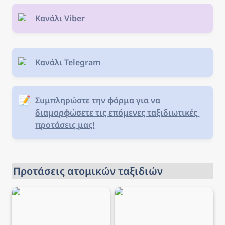
Κανάλι Viber
Κανάλι Telegram
📝
Συμπληρώστε την φόρμα για να 
διαμορφώσετε τις επόμενες ταξιδιωτικές 
προτάσεις μας!
Προτάσεις ατομικών ταξιδιών
Ταξίδι στη Λυών → 5
Ταξίδι στο Βουκουρέστι
ημέρες από 203€,
→ 4 ημέρες από 130€,
αεροπορικά και διαμονή
αεροπορικά και διαμονή