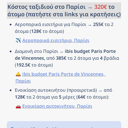
Κόστος ταξιδιού στο Παρίσι → 
320€
 το 
άτομο (πατήστε στα links για κρατήσεις)
Αεροπορικά εισιτήρια για Παρίσι → 
255€
 τα 2 
άτομα (
128€
 το άτομο)
✈️ 
Αεροπορικά εισιτήρια, Παρίσι
Διαμονή στο Παρίσι → 
ibis budget Paris Porte 
de Vincennes, 
από 
385€
 τα 2 άτομα για 
4
 βράδια 
(
192.5€
 το άτομο)
🛎️ 
ibis budget Paris Porte de Vincennes, 
Παρίσι
Ενοικίαση αυτοκινήτου (προαιρετικά) → από 
128€
 τα 2 άτομα για 
5
 μέρες (
64€
 το άτομο): 
🚗 
Ενοικίαση αυτοκινήτου, Παρίσι