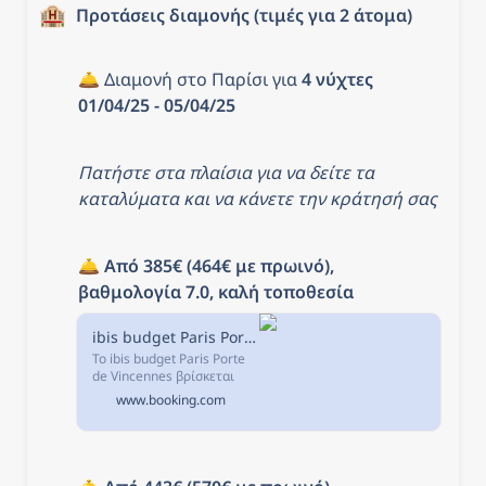
🏨
Προτάσεις διαμονής (τιμές για 2 άτομα)
🛎️ Διαμονή στο Παρίσι για 
4 νύχτες 
01/04/25 - 05/04/25
Πατήστε στα πλαίσια για να δείτε τα 
καταλύματα και να κάνετε την κράτησή σας
🛎️ 
Από 385€ (464€ με πρωινό), 
βαθμολογία 7.0, καλή τοποθεσία
ibis budget Paris Porte de Vincennes, Παρίσι, Γαλλία
Το ibis budget Paris Porte
de Vincennes βρίσκεται
στο Παρίσι, σε απόσταση
www.booking.com
20 λεπτών με τα πόδια από
το Chateau de Vincennes.