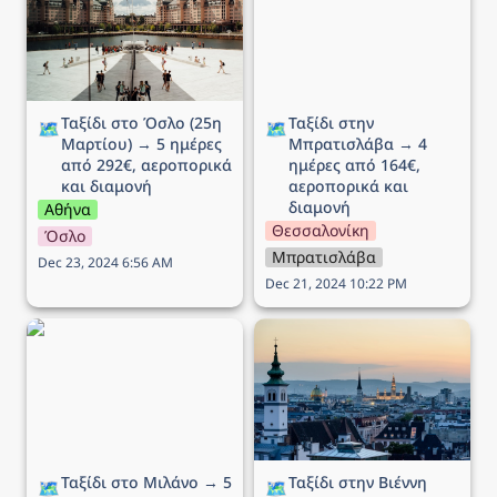
από 292€, αεροπορικά
αεροπορικά και διαμονή
και διαμονή
Ταξίδι στο Όσλο (25η 
Ταξίδι στην 
🗺️
🗺️
Μαρτίου) → 5 ημέρες 
Μπρατισλάβα → 4 
από 292€, αεροπορικά 
ημέρες από 164€, 
και διαμονή
αεροπορικά και 
διαμονή
Αθήνα
Θεσσαλονίκη
Όσλο
Μπρατισλάβα
Dec 23, 2024 6:56 AM
Dec 21, 2024 10:22 PM
Ταξίδι στο Μιλάνο → 5
Ταξίδι στην Βιέννη (Αγίου
ημέρες από 194€,
Βαλεντίνου) → 5 ημέρες
αεροπορικά και διαμονή
από 172€, αεροπορικά
και διαμονή
Ταξίδι στο Μιλάνο → 5 
Ταξίδι στην Βιέννη 
🗺️
🗺️