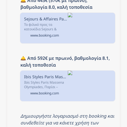
🛎️ 
Από 443€ (570€ με πρωινό), 
βαθμολογία 8.0, καλή τοποθεσία
Sejours & Affaires Paris-Davout, Παρίσι, Γαλλία
Το φιλικό προς τα
κατοικίδια Sejours &
Affaires Paris-Davout
www.booking.com
βρίσκεται στο Παρίσι, σε
απόσταση 3χλμ. από την
Όπερα της Βαστίλης.
🛎️ 
Από 592€ με πρωινό, βαθμολογία 8.1, 
καλή τοποθεσία
Ibis Styles Paris Massena Olympiades, Παρίσι, Γαλλία
Ibis Styles Paris Massena
Olympiades, Παρίσι –
Κάντε κράτηση με Εγγύηση
www.booking.com
Καλύτερης Τιμής! 2476
σχόλια και 42
φωτογραφίες σας
περιμένουν στη
Booking.com.
Δημιουργήστε λογαριασμό στη booking και 
συνδεθείτε για να κάνετε χρήση των 