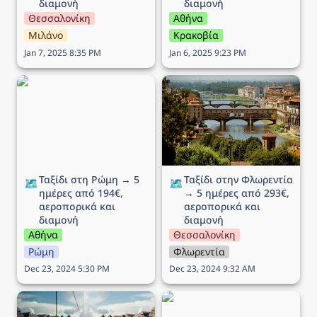
διαμονή
διαμονή
Θεσσαλονίκη
Αθήνα
Μιλάνο
Κρακοβία
Jan 7, 2025 8:35 PM
Jan 6, 2025 9:23 PM
Ταξίδι στη Ρώμη → 5
Ταξίδι στην Φλωρεντία →
ημέρες από 194€,
5 ημέρες από 293€,
αεροπορικά και διαμονή
αεροπορικά και διαμονή
Ταξίδι στη Ρώμη → 5 
Ταξίδι στην Φλωρεντία 
🗺️
🗺️
ημέρες από 194€, 
→ 5 ημέρες από 293€, 
αεροπορικά και 
αεροπορικά και 
διαμονή
διαμονή
Αθήνα
Θεσσαλονίκη
Ρώμη
Φλωρεντία
Dec 23, 2024 5:30 PM
Dec 23, 2024 9:32 AM
Ταξίδι στο Όσλο (25η
Ταξίδι στην Μπρατισλάβα
Μαρτίου) → 5 ημέρες
→ 4 ημέρες από 164€,