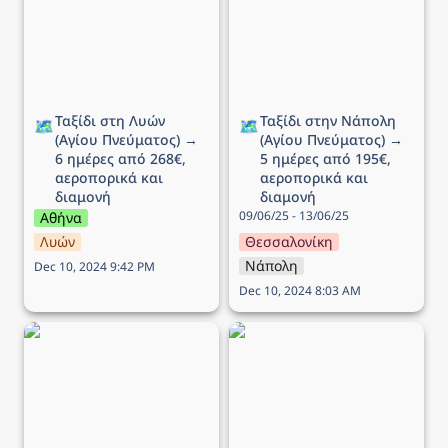
Πνεύματος) → 6 ημέρες
(Αγίου Πνεύματος) → 5
από 268€, αεροπορικά
ημέρες από 195€,
και διαμονή
αεροπορικά και διαμονή
Ταξίδι στη Λυών 
Ταξίδι στην Νάπολη 
🗺️
🗺️
(Αγίου Πνεύματος) → 
(Αγίου Πνεύματος) → 
6 ημέρες από 268€, 
5 ημέρες από 195€, 
αεροπορικά και 
αεροπορικά και 
διαμονή
διαμονή
09/06/25 - 13/06/25
Αθήνα
Λυών
Θεσσαλονίκη
Νάπολη
Dec 10, 2024 9:42 PM
Dec 10, 2024 8:03 AM
Ταξίδι στο Ντουμπρόβνικ
Ταξίδι στην Ισλανδία → 7
(Αγίου Πνεύματος) → 5
ημέρες από 745€,
ημέρες από 218€,
αεροπορικά και διαμονή
αεροπορικά και διαμονή