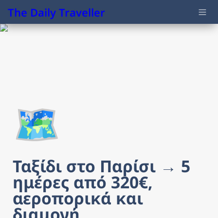
The Daily Traveller
🗺️
Ταξίδι στο Παρίσι → 5 
ημέρες από 320€, 
αεροπορικά και 
διαμονή