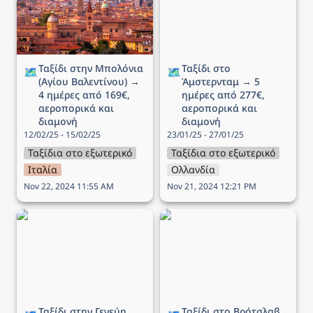
ημέρες από 169€,
αεροπορικά και διαμονή
αεροπορικά και διαμονή
Ταξίδι στην Μπολόνια 
Ταξίδι στο 
🗺️
🗺️
(Αγίου Βαλεντίνου) → 
Άμστερνταμ → 5 
4 ημέρες από 169€, 
ημέρες από 277€, 
αεροπορικά και 
αεροπορικά και 
διαμονή
διαμονή
12/02/25 - 15/02/25
23/01/25 - 27/01/25
Ταξίδια στο εξωτερικό
Ταξίδια στο εξωτερικό
Ιταλία
Ολλανδία
Nov 22, 2024 11:55 AM
Nov 21, 2024 12:21 PM
Ταξίδι στην Γενεύη (25η
Ταξίδι στο Βρότσλαβ
Μαρτίου) → 4 ημέρες
(Πάσχα) → 5 ημέρες από
από 255€, αεροπορικά
181€, αεροπορικά και
και διαμονή
διαμονή
Ταξίδι στην Γενεύη 
Ταξίδι στο Βρότσλαβ 