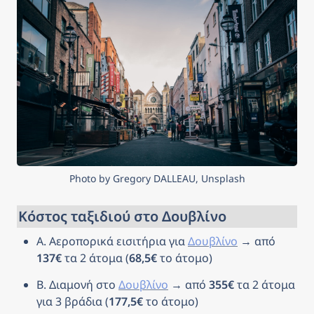
Photo by Gregory DALLEAU, Unsplash
Κόστος ταξιδιού στο Δουβλίνο
Α. Αεροπορικά εισιτήρια για 
Δουβλίνο
 → από 
137€
 τα 2 άτομα (
68,5€
 το άτομο)
Β. Διαμονή στο 
Δουβλίνο
 → από 
355€
 τα 2 άτομα 
για 3 βράδια (
177,5€
 το άτομο)