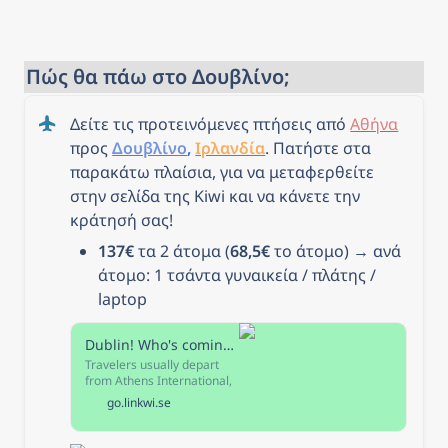
Πώς θα πάω στο Δουβλίνο;
Δείτε τις προτεινόμενες πτήσεις από 
Αθήνα
προς 
Δουβλίνο
, 
Ιρλανδία
. Πατήστε στα 
παρακάτω πλαίσια, για να μεταφερθείτε 
στην σελίδα της Kiwi και να κάνετε την 
κράτησή σας!
137€
 τα 2 άτομα (
68,5€
 το άτομο) → ανά 
άτομο: 1 τσάντα γυναικεία / πλάτης / 
laptop
Dublin! Who's coming with me?
Travelers usually depart
from Athens International,
Athens Train Station,
go.linkwi.se
Athens - Karolou, Athens -
Kifissos, or Athens-Agioi
Anargyroi when they travel