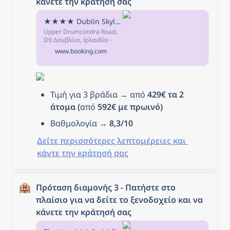
κάνετε την κράτησή σας
★★★★ Dublin Skylon Hotel, Δουβλίνο, Ιρλανδία
Upper Drumcondra Road,
D9 Δουβλίνο, Ιρλανδία -
Μετά την κράτηση, όλα τα
www.booking.com
στοιχεία του καταλύματος,
συμπεριλαμβανομένων
του τηλεφώνου και της
διεύθυνσης, παρέχονται
στην επιβεβαίωση της
Τιμή για 3 βράδια → από 
429€ τα 2 
κράτησης και τον
λογαριασμό σας.
άτομα (
από
 592€ με πρωινό)
Βαθμολογία → 
8,3/10
Δείτε περισσότερες λεπτομέρειες και 
κάντε την κράτησή σας
🏨
Πρόταση διαμονής 3 - Πατήστε στο 
πλαίσιο για να δείτε το ξενοδοχείο και να 
κάνετε την κράτησή σας