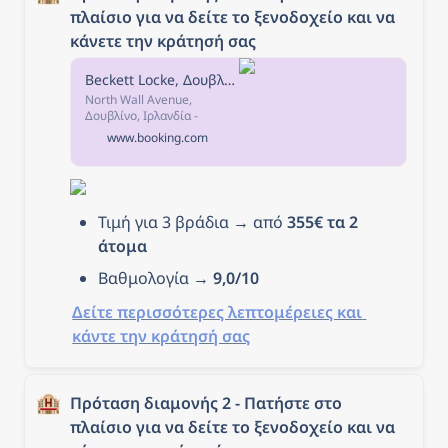
πλαίσιο για να δείτε το ξενοδοχείο και να 
κάνετε την κράτησή σας
Beckett Locke, Δουβλίνο, Ιρλανδία
North Wall Avenue,
Δουβλίνο, Ιρλανδία -
Εξαιρετική τοποθεσία -
www.booking.com
βαθμολογήθηκε με 9,0/10!
(βαθμολογία από 2806
σχόλια) Βαθμολογήθηκε
από επισκέπτες, μετά από
τη διαμονή τους στο
Τιμή για 3 βράδια → από 
355€ τα 2 
Beckett Locke.
άτομα
Βαθμολογία → 
9,0/10
Δείτε περισσότερες λεπτομέρειες και 
κάντε την κράτησή σας
🏨
Πρόταση διαμονής 2 - Πατήστε στο 
πλαίσιο για να δείτε το ξενοδοχείο και να 