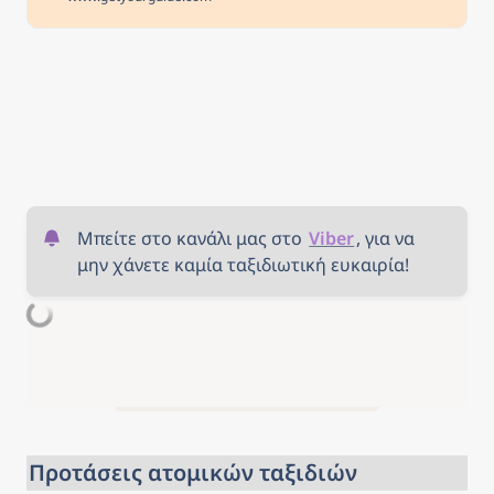
Visit the Guinness Storehouse,
enjoy a hop-on hop-off bus tour of
Dublin, and more. Free
cancellation Cancel up to 24 hours
in advance for a full refund
Reserve now & pay later Keep your
travel plans flexible - book your
spot and pay nothing today.
Μπείτε στο κανάλι μας στο 
Viber
, για να 
μην χάνετε καμία ταξιδιωτική ευκαιρία!
Προτάσεις ατομικών ταξιδιών