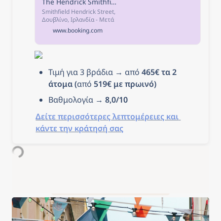
The Hendrick Smithfield, Δουβλίνο, Ιρλανδία
Smithfield Hendrick Street,
Δουβλίνο, Ιρλανδία - Μετά
την κράτηση, όλα τα
www.booking.com
στοιχεία του καταλύματος,
συμπεριλαμβανομένων
του τηλεφώνου και της
διεύθυνσης, παρέχονται
στην επιβεβαίωση της
Τιμή για 3 βράδια → από 
465€ τα 2 
κράτησης και τον
λογαριασμό σας.
άτομα (
από
 519€ με πρωινό)
Βαθμολογία → 
8,0/10
Δείτε περισσότερες λεπτομέρειες και 
κάντε την κράτησή σας