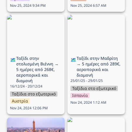
Nov 25, 2024 9:34 PM
Nov 25, 2024 6:57 AM
Ταξίδι στην στολισμένη
Ταξίδι στην Μαδρίτη → 5
Βιέννη → 5 ημέρες από
ημέρες από 289€,
268€, αεροπορικά και
αεροπορικά και διαμονή
διαμονή
Ταξίδι στην 
Ταξίδι στην Μαδρίτη 
🗺️
🗺️
στολισμένη Βιέννη → 
→ 5 ημέρες από 289€, 
5 ημέρες από 268€, 
αεροπορικά και 
αεροπορικά και 
διαμονή
διαμονή
25/01/25 - 29/01/25
16/12/24 - 20/12/24
Ταξίδια στο εξωτερικό
Ταξίδια στο εξωτερικό
Ισπανία
Αυστρία
Nov 24, 2024 1:12 AM
Nov 24, 2024 12:06 PM
Ταξίδι στην Μπολόνια
Ταξίδι στο Άμστερνταμ →
(Αγίου Βαλεντίνου) → 4
5 ημέρες από 277€,