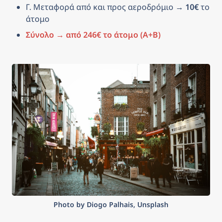
Γ. Μεταφορά από και προς αεροδρόμιο → 
10€
 το 
άτομο
Σύνολο → από 246€ το άτομο (Α+Β)
Photo by Diogo Palhais, Unsplash