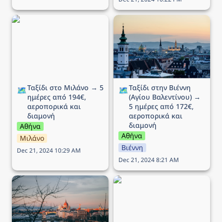
Ταξίδι στο Μιλάνο → 5
Ταξίδι στην Βιέννη (Αγίου
ημέρες από 194€,
Βαλεντίνου) → 5 ημέρες
αεροπορικά και διαμονή
από 172€, αεροπορικά
και διαμονή
Ταξίδι στο Μιλάνο → 5 
Ταξίδι στην Βιέννη 
🗺️
🗺️
ημέρες από 194€, 
(Αγίου Βαλεντίνου) → 
αεροπορικά και 
5 ημέρες από 172€, 
διαμονή
αεροπορικά και 
διαμονή
Αθήνα
Αθήνα
Μιλάνο
Βιέννη
Dec 21, 2024 10:29 AM
Dec 21, 2024 8:21 AM
Ταξίδι στην Βουδαπέστη
Ταξίδι στην Νάπολη → 5
→ 4 ημέρες (ΠΣΚ) από
ημέρες από 175€,
102€, αεροπορικά και
αεροπορικά και διαμονή
διαμονή