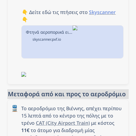
👇 Δείτε εδώ τις πτήσεις στο 
Skyscanner
👇
Φτηνά αεροπορικά εισιτήρια από Αθήνα προς Βιέννη στην Skyscanner
skyscanner.pxf.io
Μεταφορά από και προς το αεροδρόμιο
🚆
Το αεροδρόμιο της Βιέννης, απέχει περίπου 
15 λεπτά από το κέντρο της πόλης με το 
τρένο 
CAT (City Airport Train)
 με κόστος 
11€
 το άτομο για διαδρομή μίας 