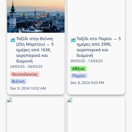
Μαρτίου) → 5 ημέρες
ημέρες από 299€,
από 163€, αεροπορικά
αεροπορικά και διαμονή
και διαμονή
Ταξίδι στην Βιέννη 
Ταξίδι στο Παρίσι → 5 
🗺️
🗺️
(25η Μαρτίου) → 5 
ημέρες από 299€, 
ημέρες από 163€, 
αεροπορικά και 
αεροπορικά και 
διαμονή
διαμονή
09/03/25 - 13/03/25
24/03/25 - 28/03/25
Αθήνα
Θεσσαλονίκη
Παρίσι
Βιέννη
Dec 8, 2024 9:03 PM
Dec 9, 2024 10:02 AM
Ταξίδι στην Στοκχόλμη →
Ταξίδι στην Κοπεγχάγη →
5 ημέρες από 196€,
4 ημέρες από 264€,
αεροπορικά και διαμονή
αεροπορικά και διαμονή