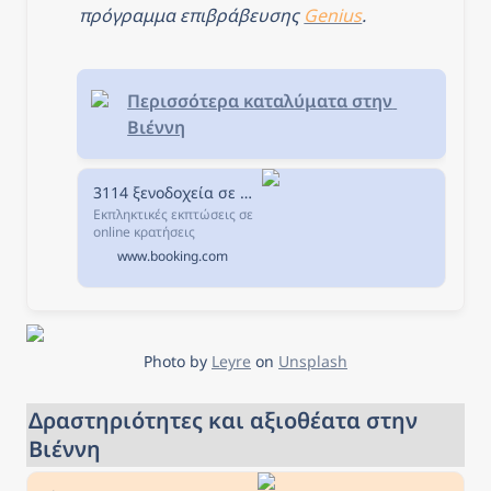
πρόγραμμα επιβράβευσης 
Genius
.
Περισσότερα καταλύματα στην 
Βιέννη
3114 ξενοδοχεία σε Βιέννη, Αυστρία.
Εκπληκτικές εκπτώσεις σε
online κρατήσεις
ξενοδοχείων σε Βιέννη,
www.booking.com
Αυστρία. Διαθεσιμότητα
και εξαιρετικές τιμές.
Διαβάστε τα σχόλια για τα
ξενοδοχεία και επιλέξτε το
καλύτερο ξενοδοχείο για
τη διαμονή σας.
Photo by 
Leyre
 on 
Unsplash
Δραστηριότητες και αξιοθέατα στην 
Βιέννη