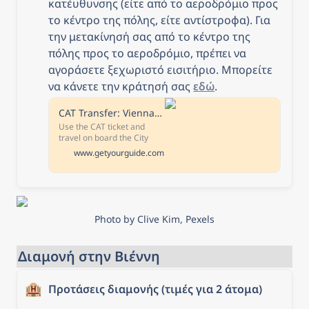
κατέυθυνσης (είτε από το αεροδρόμιο προς 
το κέντρο της πόλης, είτε αντίστροφα). Για 
την μετακίνησή σας από το κέντρο της 
πόλης προς το αεροδρόμιο, πρέπει να 
αγοράσετε ξεχωριστό εισιτήριο. Μπορείτε 
να κάνετε την κράτησή σας 
εδώ
. 
CAT Transfer: Vienna Airport – Wien Mitte
Use the CAT ticket and
travel on board the City
Airport Train between
www.getyourguide.com
Vienna Airport and the city
centre. Travel with the CAT
ticket safely, relaxed,
without hitting the traffic in
just 16 minutes.
Photo by Clive Kim, Pexels
Διαμονή στην Βιέννη
🏨
Προτάσεις διαμονής (τιμές για 2 άτομα)