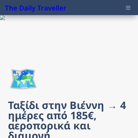
The Daily Traveller
🗺️
Ταξίδι στην Βιέννη → 4 
ημέρες από 185€, 
αεροπορικά και 
διαμονή