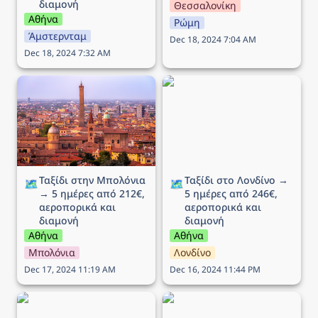
διαμονή
Θεσσαλονίκη
Αθήνα
Ρώμη
Άμστερνταμ
Dec 18, 2024 7:04 AM
Dec 18, 2024 7:32 AM
Ταξίδι στην Μπολόνια →
Ταξίδι στο Λονδίνο → 5
5 ημέρες από 212€,
ημέρες από 246€,
αεροπορικά και διαμονή
αεροπορικά και διαμονή
Ταξίδι στην Μπολόνια 
Ταξίδι στο Λονδίνο → 
🗺️
🗺️
→ 5 ημέρες από 212€, 
5 ημέρες από 246€, 
αεροπορικά και 
αεροπορικά και 
διαμονή
διαμονή
Αθήνα
Αθήνα
Μπολόνια
Λονδίνο
Dec 17, 2024 11:19 AM
Dec 16, 2024 11:44 PM
Ταξίδι στη Βενετία → 5
Ταξίδι στην Λιουμπλιάνα
ημέρες από 215€,
→ 5 ημέρες από 289€,