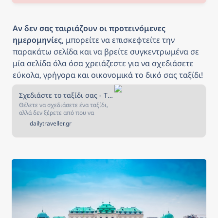
Αν δεν σας ταιριάζουν οι προτεινόμενες 
ημερομηνίες
, μπορείτε να επισκεφτείτε την 
παρακάτω σελίδα και να βρείτε συγκεντρωμένα σε 
μία σελίδα όλα όσα χρειάζεστε για να σχεδιάσετε 
εύκολα, γρήγορα και οικονομικά το δικό σας ταξίδι!
Σχεδιάστε το ταξίδι σας - The Daily Traveller
Θέλετε να σχεδιάσετε ένα ταξίδι,
αλλά δεν ξέρετε από που να
ξεκινήσετε; Αν ναι, τότε είστε στο
dailytraveller.gr
κατάλληλο μέρος! Στην σελίδα
αυτή έχουμε συγκεντρώσει όλα
όσα χρειάζεστε για να σχεδιάσετε
και να κλείσετε το ταξίδι που
πάντα ονειρευόσασταν!