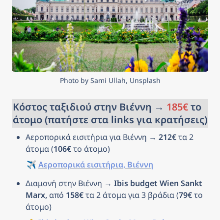
Photo by Sami Ullah, Unsplash
Κόστος ταξιδιού στην Βιέννη → 
185€
 το 
άτομο (πατήστε στα links για κρατήσεις)
Αεροπορικά εισιτήρια για Βιέννη → 
212€
 τα 2 
άτομα (
106€
 το άτομο)
✈️ 
Αεροπορικά εισιτήρια, Βιέννη
Διαμονή στην Βιέννη → 
Ibis budget Wien Sankt 
Marx, 
από 
158€
 τα 2 άτομα για 3 βράδια (
79€
 το 
άτομο)