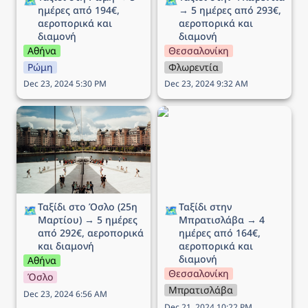
🗺️
🗺️
ημέρες από 194€, 
→ 5 ημέρες από 293€, 
αεροπορικά και 
αεροπορικά και 
διαμονή
διαμονή
Αθήνα
Θεσσαλονίκη
Ρώμη
Φλωρεντία
Dec 23, 2024 5:30 PM
Dec 23, 2024 9:32 AM
Ταξίδι στο Όσλο (25η
Ταξίδι στην Μπρατισλάβα
Μαρτίου) → 5 ημέρες
→ 4 ημέρες από 164€,
από 292€, αεροπορικά
αεροπορικά και διαμονή
και διαμονή
Ταξίδι στο Όσλο (25η 
Ταξίδι στην 
🗺️
🗺️
Μαρτίου) → 5 ημέρες 
Μπρατισλάβα → 4 
από 292€, αεροπορικά 
ημέρες από 164€, 
και διαμονή
αεροπορικά και 
διαμονή
Αθήνα
Θεσσαλονίκη
Όσλο
Μπρατισλάβα
Dec 23, 2024 6:56 AM
Dec 21, 2024 10:22 PM