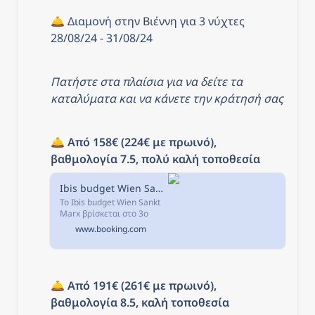
🛎️ Διαμονή στην Βιέννη για 3 νύχτες 
28/08/24 - 31/08/24
Πατήστε στα πλαίσια για να δείτε τα 
καταλύματα και να κάνετε την κράτησή σας
🛎️ 
Από 158€ (224€ με πρωινό), 
βαθμολογία 7.5, πολύ καλή τοποθεσία
Ibis budget Wien Sankt Marx, Βιέννη, Αυστρία
Το Ibis budget Wien Sankt
Marx βρίσκεται στο 3ο
δημοτικό διαμέρισμα της
www.booking.com
Βιέννης, σε απόσταση 2
λεπτών με τα πόδια από το
σταθμό Erdberg των
λεωφορείων και...
🛎️ 
Από 191€ (261€ με πρωινό), 
βαθμολογία 8.5, καλή τοποθεσία