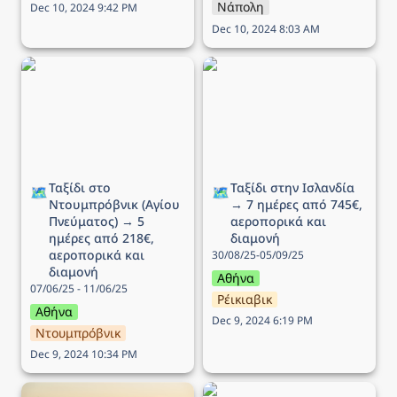
Νάπολη
Dec 10, 2024 9:42 PM
Dec 10, 2024 8:03 AM
Ταξίδι στο Ντουμπρόβνικ
Ταξίδι στην Ισλανδία → 7
(Αγίου Πνεύματος) → 5
ημέρες από 745€,
ημέρες από 218€,
αεροπορικά και διαμονή
αεροπορικά και διαμονή
Ταξίδι στο 
Ταξίδι στην Ισλανδία 
🗺️
🗺️
Ντουμπρόβνικ (Αγίου 
→ 7 ημέρες από 745€, 
Πνεύματος) → 5 
αεροπορικά και 
ημέρες από 218€, 
διαμονή
αεροπορικά και 
30/08/25-05/09/25
διαμονή
Αθήνα
07/06/25 - 11/06/25
Ρέικιαβικ
Αθήνα
Dec 9, 2024 6:19 PM
Ντουμπρόβνικ
Dec 9, 2024 10:34 PM
Ταξίδι στην Βιέννη (25η
Ταξίδι στο Παρίσι → 5