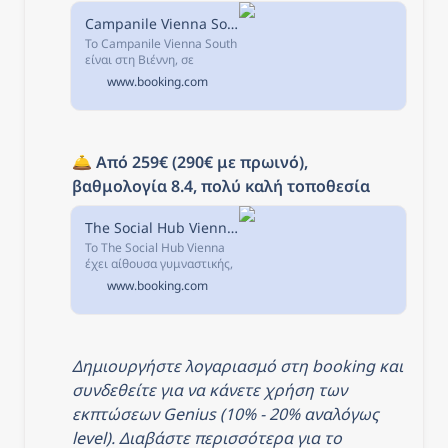
Campanile Vienna South, Βιέννη, Αυστρία
Το Campanile Vienna South
είναι στη Βιέννη, σε
απόσταση 3,3 χλμ από το
www.booking.com
σημείο ενδιαφέροντος
Κεντρικός Σταθμός Τρένου
Βιέννης και διαθέτει
κλιματιζόμενα...
🛎️ 
Από 259€ (290€ με πρωινό), 
βαθμολογία 8.4, πολύ καλή τοποθεσία
The Social Hub Vienna, Βιέννη, Αυστρία
Το The Social Hub Vienna
έχει αίθουσα γυμναστικής,
κήπο, κοινόχρηστο χώρο
www.booking.com
lounge και βεράντα, στον
προορισμό Βιέννη.
Δημιουργήστε λογαριασμό στη booking και 
συνδεθείτε για να κάνετε χρήση των 
εκπτώσεων Genius (10% - 20% αναλόγως 
level). Διαβάστε περισσότερα για το 