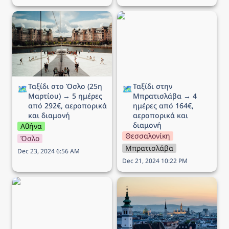
Ταξίδι στο Όσλο (25η
Ταξίδι στην Μπρατισλάβα
Μαρτίου) → 5 ημέρες
→ 4 ημέρες από 164€,
από 292€, αεροπορικά
αεροπορικά και διαμονή
και διαμονή
Ταξίδι στο Όσλο (25η 
Ταξίδι στην 
🗺️
🗺️
Μαρτίου) → 5 ημέρες 
Μπρατισλάβα → 4 
από 292€, αεροπορικά 
ημέρες από 164€, 
και διαμονή
αεροπορικά και 
διαμονή
Αθήνα
Θεσσαλονίκη
Όσλο
Μπρατισλάβα
Dec 23, 2024 6:56 AM
Dec 21, 2024 10:22 PM
Ταξίδι στο Μιλάνο → 5
Ταξίδι στην Βιέννη (Αγίου
ημέρες από 194€,
Βαλεντίνου) → 5 ημέρες
αεροπορικά και διαμονή
από 172€, αεροπορικά
και διαμονή