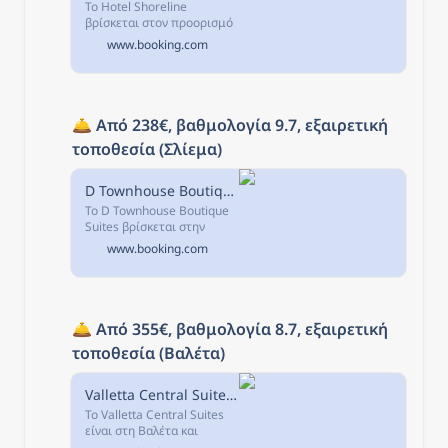
Το Hotel Shoreline
βρίσκεται στον προορισμό
Άγιος Ιουλιανός, στην
www.booking.com
παραλία, και διαθέτει
βεράντα και δωρεάν WiFi.
🛎️ 
Από 238€, βαθμολογία 9.7, εξαιρετική 
τοποθεσία (Σλίεμα)
D Townhouse Boutique Suites, Σλιέμα, Μάλτα
Το D Townhouse Boutique
Suites βρίσκεται στην
καρδιά της Σλιέμα, σε
www.booking.com
μικρή απόσταση από
διάφορα σημεία
ενδιαφέροντος, όπως το
Εμπορικό Κέντρο The Point
και...
🛎️ 
Από 355€, βαθμολογία 8.7, εξαιρετική 
τοποθεσία (Βαλέτα)
Valletta Central Suites, Βαλέτα, Μάλτα
Το Valletta Central Suites
είναι στη Βαλέτα και
απέχει 2,7 χλμ από το