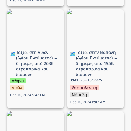
Dec 13, 2024 6:54 AM
Ταξίδι στη Λυών (Αγίου
Ταξίδι στην Νάπολη
Πνεύματος) → 6 ημέρες
(Αγίου Πνεύματος) → 5
από 268€, αεροπορικά
ημέρες από 195€,
και διαμονή
αεροπορικά και διαμονή
Ταξίδι στη Λυών 
Ταξίδι στην Νάπολη 
🗺️
🗺️
(Αγίου Πνεύματος) → 
(Αγίου Πνεύματος) → 
6 ημέρες από 268€, 
5 ημέρες από 195€, 
αεροπορικά και 
αεροπορικά και 
διαμονή
διαμονή
09/06/25 - 13/06/25
Αθήνα
Λυών
Θεσσαλονίκη
Νάπολη
Dec 10, 2024 9:42 PM
Dec 10, 2024 8:03 AM
Ταξίδι στο Ντουμπρόβνικ
Ταξίδι στην Ισλανδία → 7
(Αγίου Πνεύματος) → 5
ημέρες από 745€,
ημέρες από 218€,
αεροπορικά και διαμονή