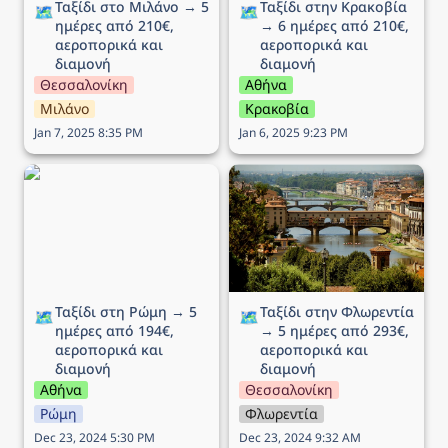
Ταξίδι στο Μιλάνο → 5 
Ταξίδι στην Κρακοβία 
🗺️
🗺️
ημέρες από 210€, 
→ 6 ημέρες από 210€, 
αεροπορικά και 
αεροπορικά και 
διαμονή
διαμονή
Θεσσαλονίκη
Αθήνα
Μιλάνο
Κρακοβία
Jan 7, 2025 8:35 PM
Jan 6, 2025 9:23 PM
Ταξίδι στη Ρώμη → 5
Ταξίδι στην Φλωρεντία →
ημέρες από 194€,
5 ημέρες από 293€,
αεροπορικά και διαμονή
αεροπορικά και διαμονή
Ταξίδι στη Ρώμη → 5 
Ταξίδι στην Φλωρεντία 
🗺️
🗺️
ημέρες από 194€, 
→ 5 ημέρες από 293€, 
αεροπορικά και 
αεροπορικά και 
διαμονή
διαμονή
Αθήνα
Θεσσαλονίκη
Ρώμη
Φλωρεντία
Dec 23, 2024 5:30 PM
Dec 23, 2024 9:32 AM