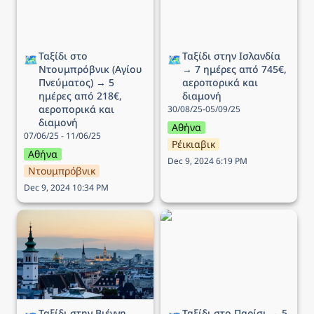
αεροπορικά και διαμονή
Ταξίδι στο 
Ταξίδι στην Ισλανδία 
🗺️
🗺️
Ντουμπρόβνικ (Αγίου 
→ 7 ημέρες από 745€, 
Πνεύματος) → 5 
αεροπορικά και 
ημέρες από 218€, 
διαμονή
αεροπορικά και 
30/08/25-05/09/25
διαμονή
Αθήνα
07/06/25 - 11/06/25
Ρέικιαβικ
Αθήνα
Dec 9, 2024 6:19 PM
Ντουμπρόβνικ
Dec 9, 2024 10:34 PM
Ταξίδι στην Βιέννη (25η
Ταξίδι στο Παρίσι → 5
Μαρτίου) → 5 ημέρες
ημέρες από 299€,
από 163€, αεροπορικά
αεροπορικά και διαμονή
και διαμονή
Ταξίδι στην Βιέννη 
Ταξίδι στο Παρίσι → 5 