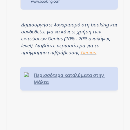
www.booking.com
σημείο ενδιαφέροντος
Παραλία Qui-Si-Sana και
2,7 χλμ από το σημείο
ενδιαφέροντος...
Δημιουργήστε λογαριασμό στη booking και 
συνδεθείτε για να κάνετε χρήση των 
εκπτώσεων Genius (10% - 20% αναλόγως 
level). Διαβάστε περισσότερα για το 
πρόγραμμα επιβράβευσης 
Genius
.
Περισσότερα καταλύματα στην 
Μάλτα