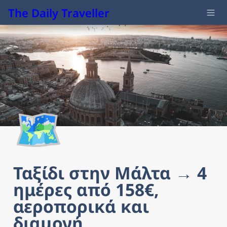
The Daily Traveller
🗺️
Ταξίδι στην Μάλτα → 4 
ημέρες από 158€, 
αεροπορικά και 
διαμονή 