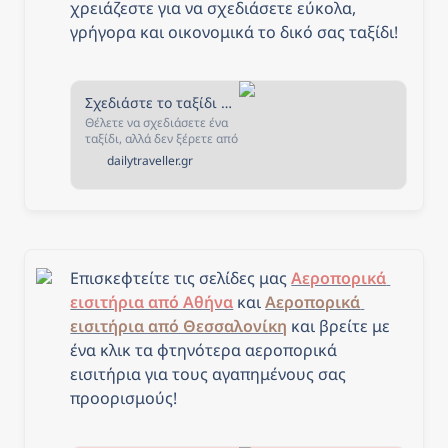
χρειάζεστε για να σχεδιάσετε εύκολα, 
γρήγορα και οικονομικά το δικό σας ταξίδι!
Σχεδιάστε το ταξίδι σας - The Daily Traveller
Θέλετε να σχεδιάσετε ένα
ταξίδι, αλλά δεν ξέρετε από
που να ξεκινήσετε; Αν ναι,
dailytraveller.gr
τότε είστε στο κατάλληλο
μέρος! Στην σελίδα αυτή
έχουμε συγκεντρώσει όλα
όσα χρειάζεστε για να
σχεδιάσετε και να κλείσετε
το ταξίδι που πάντα
ονειρευόσασταν!
Επισκεφτείτε τις σελίδες μας 
Αεροπορικά 
εισιτήρια από Αθήνα
 και 
Αεροπορικά 
εισιτήρια από Θεσσαλονίκη
και β
ρείτε με 
ένα κλικ τα φτηνότερα αεροπορικά 
εισιτήρια για τους αγαπημένους σας 
προορισμούς!