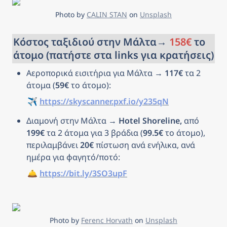
Photo by 
CALIN STAN
 on 
Unsplash
Κόστος ταξιδιού στην Μάλτα→ 
158€
 το 
άτομο (πατήστε στα links για κρατήσεις)
Αεροπορικά εισιτήρια για Μάλτα → 
117€
 τα 2 
άτομα (
59€
 το άτομο): 
✈️ 
https://skyscanner.pxf.io/y235qN
Διαμονή στην Μάλτα → 
Hotel Shoreline, 
από 
199€
 τα 2 άτομα για 3 βράδια (
99.5€
 το άτομο), 
περιλαμβάνει 
20€
 πίστωση ανά ενήλικα, ανά 
ημέρα για φαγητό/ποτό: 
🛎️ 
https://bit.ly/3SO3upF
Photo by 
Ferenc Horvath
 on 
Unsplash