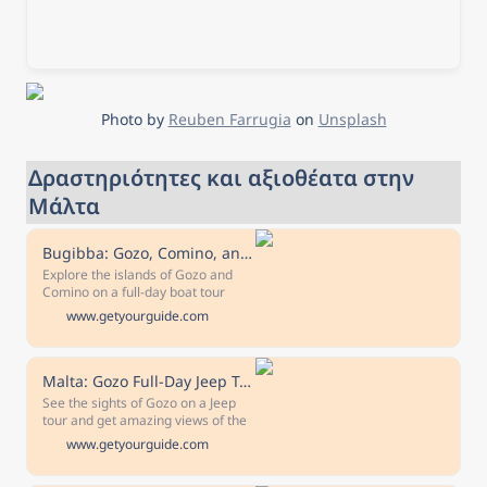
Photo by 
Reuben Farrugia
 on 
Unsplash
Δραστηριότητες και αξιοθέατα στην 
Μάλτα
Bugibba: Gozo, Comino, and Blue Lagoon Sightseeing Cruise
Explore the islands of Gozo and
Comino on a full-day boat tour
Swim and snorkel in the turquoise
www.getyourguide.com
waters of the Crystal and Blue
lagoons Discover the key cities and
landmarks of Gozo Look through
your ship's underwater windows
Malta: Gozo Full-Day Jeep Tour with Lunch & Boat Ride
Visit the Sea Caves Uncover the
See the sights of Gozo on a Jeep
beauty of Malta's coast on this full-
tour and get amazing views of the
day catamaran Cruise from
landscapes and hidden gems of
www.getyourguide.com
Bugibba.
the island. Free cancellation Cancel
up to 24 hours in advance for a full