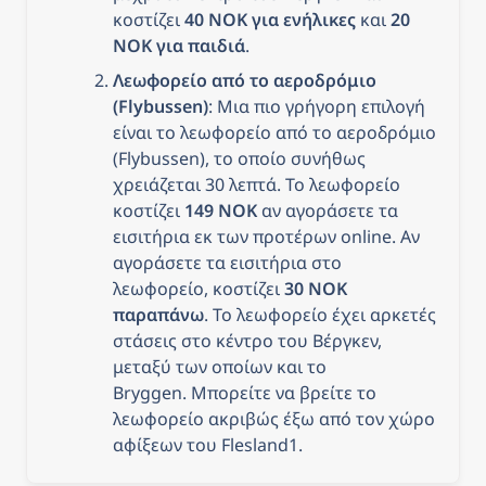
κοστίζει 
40 NOK για ενήλικες
 και 
20 
NOK για παιδιά
.
Λεωφορείο από το αεροδρόμιο 
(Flybussen)
: Μια πιο γρήγορη επιλογή 
είναι το λεωφορείο από το αεροδρόμιο 
(Flybussen), το οποίο συνήθως 
χρειάζεται 30 λεπτά. Το λεωφορείο 
κοστίζει 
149 NOK
 αν αγοράσετε τα 
εισιτήρια εκ των προτέρων online. Αν 
αγοράσετε τα εισιτήρια στο 
λεωφορείο, κοστίζει 
30 NOK 
παραπάνω
. Το λεωφορείο έχει αρκετές 
στάσεις στο κέντρο του Βέργκεν, 
μεταξύ των οποίων και το 
Bryggen. Μπορείτε να βρείτε το 
λεωφορείο ακριβώς έξω από τον χώρο 
αφίξεων του Flesland1.