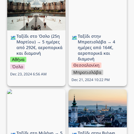
Μαρτίου) → 5 ημέρες
→ 4 ημέρες από 164€,
από 292€, αεροπορικά
αεροπορικά και διαμονή
και διαμονή
Ταξίδι στο Όσλο (25η 
Ταξίδι στην 
🗺️
🗺️
Μαρτίου) → 5 ημέρες 
Μπρατισλάβα → 4 
από 292€, αεροπορικά 
ημέρες από 164€, 
και διαμονή
αεροπορικά και 
διαμονή
Αθήνα
Θεσσαλονίκη
Όσλο
Μπρατισλάβα
Dec 23, 2024 6:56 AM
Dec 21, 2024 10:22 PM
Ταξίδι στο Μιλάνο → 5
Ταξίδι στην Βιέννη (Αγίου
ημέρες από 194€,
Βαλεντίνου) → 5 ημέρες
αεροπορικά και διαμονή
από 172€, αεροπορικά
και διαμονή
Ταξίδι στο Μιλάνο → 5 
Ταξίδι στην Βιέννη 