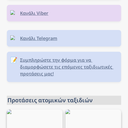
Κανάλι Viber
Κανάλι Telegram
📝
Συμπληρώστε την φόρμα για να 
διαμορφώσετε τις επόμενες ταξιδιωτικές 
προτάσεις μας!
Προτάσεις ατομικών ταξιδιών
Ταξίδι στη Λυών → 5
Ταξίδι στο Βουκουρέστι
ημέρες από 203€,
→ 4 ημέρες από 130€,
αεροπορικά και διαμονή
αεροπορικά και διαμονή