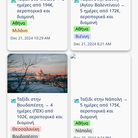
🗺️
🗺️
ημέρες από 194€, 
(Αγίου Βαλεντίνου) → 
αεροπορικά και 
5 ημέρες από 172€, 
διαμονή
αεροπορικά και 
διαμονή
Αθήνα
Αθήνα
Μιλάνο
Βιέννη
Dec 21, 2024 10:29 AM
Dec 21, 2024 8:21 AM
Ταξίδι στην Βουδαπέστη
Ταξίδι στην Νάπολη → 5
→ 4 ημέρες (ΠΣΚ) από
ημέρες από 175€,
102€, αεροπορικά και
αεροπορικά και διαμονή
διαμονή
Ταξίδι στην 
Ταξίδι στην Νάπολη → 
🗺️
🗺️
Βουδαπέστη → 4 
5 ημέρες από 175€, 
ημέρες (ΠΣΚ) από 
αεροπορικά και 
102€, αεροπορικά και 
διαμονή
διαμονή
Αθήνα
Θεσσαλονίκη
Νάπολη
Βουδαπέστη
Dec 20, 2024 3:24 PM