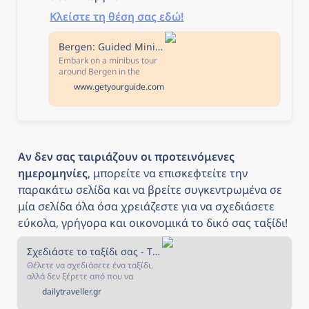
Κλείστε τη θέση σας εδώ!
Bergen: Guided Minibus Tour with Photo Stops & Bryggen Tour
Embark on a minibus tour
around Bergen in the
company of a live, local
www.getyourguide.com
guide. Enjoy at least four
photo stops, a drive around
the city and off-the-beaten-
path, and a short walk
around Bryggen.
Αν δεν σας ταιριάζουν οι προτεινόμενες 
ημερομηνίες
, μπορείτε να επισκεφτείτε την 
παρακάτω σελίδα και να βρείτε συγκεντρωμένα σε 
μία σελίδα όλα όσα χρειάζεστε για να σχεδιάσετε 
εύκολα, γρήγορα και οικονομικά το δικό σας ταξίδι!
Σχεδιάστε το ταξίδι σας - The Daily Traveller
Θέλετε να σχεδιάσετε ένα ταξίδι,
αλλά δεν ξέρετε από που να
ξεκινήσετε; Αν ναι, τότε είστε στο
dailytraveller.gr
κατάλληλο μέρος! Στην σελίδα