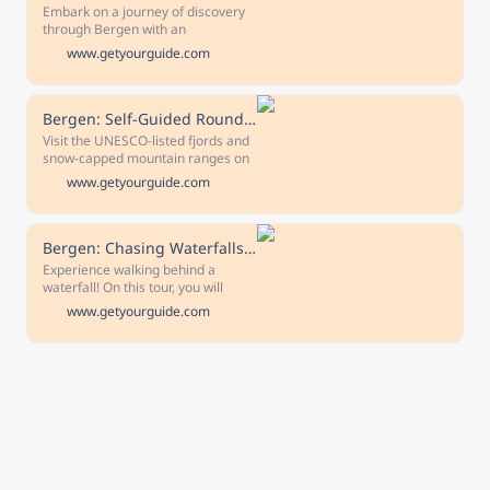
Embark on a journey of discovery
through Bergen with an
informative and inspiring local
www.getyourguide.com
guide. Get to know the most
important sights of the city
including the Hanseatic quarter
(Bryggen) and St.Mary's Church.
Bergen: Self-Guided Round-Trip Full-Day Excursion
Visit the UNESCO-listed fjords and
snow-capped mountain ranges on
one hassle-free day tour. Hop
www.getyourguide.com
aboard to discover the countryside
that frames Bergen, ride the
famous Flåm Railway, admire
Aurlandsfjord, Nærøyfjord, the
Bergen: Chasing Waterfalls of Hardangerfjord Shore Excursion
village of Flåm, and more.
Experience walking behind a
waterfall! On this tour, you will
explore the natural surroundings
www.getyourguide.com
of Bergen, get close to multiple
waterfalls, enjoy Hardangerfjord,
and visit Voss.