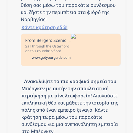
θέση σας μέσω του παρακάτω συνδέσμου 
και ζήστε την περιπέτεια στα φιόρδ της 
Νορβηγίας!
Κάντε κράτηση εδώ!
From Bergen: Scenic Fjord Cruise to Mostraumen
Sail through the Osterfjord
on this roundtrip fjord
cruise from Bergen to
www.getyourguide.com
Mostraumen. Admire views
of landmarks like the
colorful Bryggen wharf,
mountainsides, waterfalls,
and the Mostraumen strait.
- 
Ανακαλύψτε τα πιο γραφικά σημεία του 
Μπέργκεν με αυτήν την αποκλειστική 
περιήγηση με μίνι λεωφορείο!
 Απολαύστε 
εκπληκτική θέα και μάθετε την ιστορία της 
πόλης από έναν έμπειρο ξεναγό. Κάντε 
κράτηση τώρα μέσω του παρακάτω 
συνδέσμου για μια ανεπανάληπτη εμπειρία 
στο Μπέργκεν!