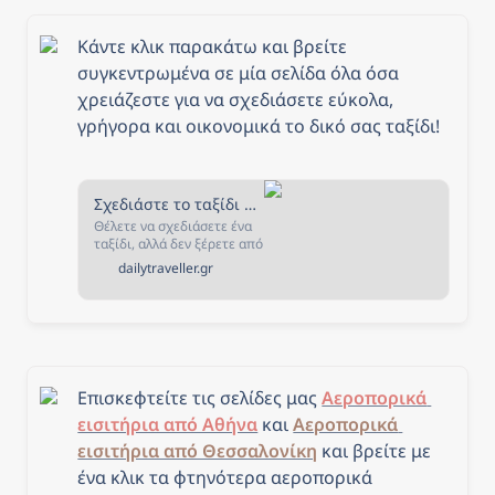
Κάντε κλικ παρακάτω και βρείτε 
συγκεντρωμένα σε μία σελίδα όλα όσα 
χρειάζεστε για να σχεδιάσετε εύκολα, 
γρήγορα και οικονομικά το δικό σας ταξίδι!
Σχεδιάστε το ταξίδι σας - The Daily Traveller
Θέλετε να σχεδιάσετε ένα
ταξίδι, αλλά δεν ξέρετε από
που να ξεκινήσετε; Αν ναι,
dailytraveller.gr
τότε είστε στο κατάλληλο
μέρος! Στην σελίδα αυτή
έχουμε συγκεντρώσει όλα
όσα χρειάζεστε για να
σχεδιάσετε και να κλείσετε
το ταξίδι που πάντα
ονειρευόσασταν!
Επισκεφτείτε τις σελίδες μας 
Αεροπορικά 
εισιτήρια από Αθήνα
 και 
Αεροπορικά 
εισιτήρια από Θεσσαλονίκη
και β
ρείτε με 
ένα κλικ τα φτηνότερα αεροπορικά 