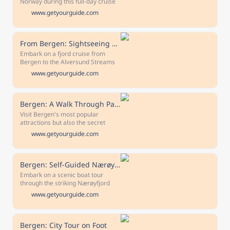
Norway during this full-day cruise
from Bergen to Flam. Pass through
www.getyourguide.com
coastal villages, sail through the
Sognefjord, and make stops along
the way for free time.
From Bergen: Sightseeing Fjord Cruise to Alversund Strait
Embark on a fjord cruise from
Bergen to the Alversund Streams
with this group tour. Experience the
www.getyourguide.com
magnificent and varied fjord
landscapes in the Nordhordland
region.
Bergen: A Walk Through Past and Present
Visit Bergen's most popular
attractions but also the secret
spots only locals know about on
www.getyourguide.com
this guided group walk through the
past and present.
Bergen: Self-Guided Nærøyfjord Cruise and Flåm Railway Tour
Embark on a scenic boat tour
through the striking Nærøyfjord
and travel along the steep Flåm
www.getyourguide.com
Railway. Join this self-guided day
tour to marvel at the natural
beauty of Norway's fjord
landscape.
Bergen: City Tour on Foot