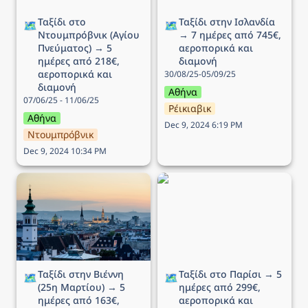
Ταξίδι στο 
Ταξίδι στην Ισλανδία 
🗺️
🗺️
Ντουμπρόβνικ (Αγίου 
→ 7 ημέρες από 745€, 
Πνεύματος) → 5 
αεροπορικά και 
ημέρες από 218€, 
διαμονή
αεροπορικά και 
30/08/25-05/09/25
διαμονή
Αθήνα
07/06/25 - 11/06/25
Ρέικιαβικ
Αθήνα
Dec 9, 2024 6:19 PM
Ντουμπρόβνικ
Dec 9, 2024 10:34 PM
Ταξίδι στην Βιέννη (25η
Ταξίδι στο Παρίσι → 5
Μαρτίου) → 5 ημέρες
ημέρες από 299€,
από 163€, αεροπορικά
αεροπορικά και διαμονή
και διαμονή
Ταξίδι στην Βιέννη 
Ταξίδι στο Παρίσι → 5 
🗺️
🗺️
(25η Μαρτίου) → 5 
ημέρες από 299€, 
ημέρες από 163€, 
αεροπορικά και 