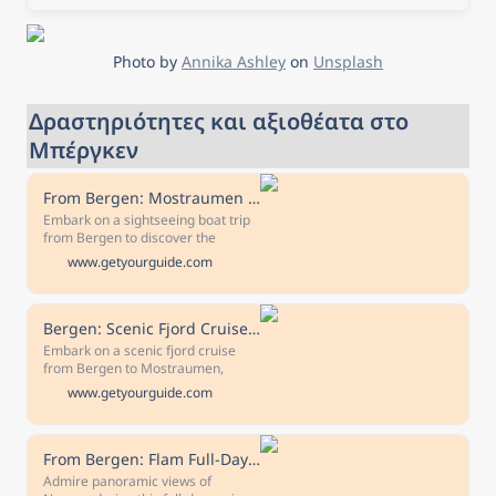
Διαβάστε τα σχόλια για τα
ξενοδοχεία και επιλέξτε το
καλύτερο ξενοδοχείο για
τη διαμονή σας.
Photo by 
Annika Ashley
 on 
Unsplash
Δραστηριότητες και αξιοθέατα στο 
Μπέργκεν
From Bergen: Mostraumen Fjord and Waterfall Cruise
Embark on a sightseeing boat trip
from Bergen to discover the
beautiful and varied landscapes of
www.getyourguide.com
western Norway's famous fjords.
Navigate through the long
Osterfjord and the narrow
Mostraumen strait.
Bergen: Scenic Fjord Cruise to Mostraumen
Embark on a scenic fjord cruise
from Bergen to Mostraumen,
sailing through the Osterfjord.
www.getyourguide.com
Admire views of landmarks like
Bryggen and panoramas of
mountainsides, waterfalls, and the
Mostraumen strait.
From Bergen: Flam Full-Day Cruise to Sognefjord
Admire panoramic views of