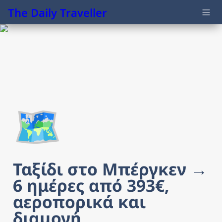
The Daily Traveller
🗺️
Ταξίδι στo Μπέργκεν → 
6 ημέρες από 393€, 
αεροπορικά και 
διαμονή