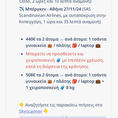
Όσλο, 2 ώρες και 10 λεπτά αναμονή)
✈️ 
Μπέργκεν - Αθήνα 27/11/24
 (SAS 
Scandinavian Airlines, με ανταπόκριση στην 
Κοπεγχάγη, 1 ώρα και 35 λεπτά αναμονή)
440€ τα 2 άτομα → ανά άτομο: 1 τσάντα 
γυναικεία 👜 / πλάτης 🎒 / laptop 💼
Μπορείτε να προσθέσετε και 
χειραποσκευή 🧳 με επιπλέον χρέωση, 
κατά τη διάρκεια της κράτησης
508€ τα 2 άτομα → ανά άτομο: 1 τσάντα 
γυναικεία 👜 / πλάτης 🎒 / laptop 💼 + 
1 χειραποσκευή 
🧳 8
 kg
👇 Αναζητήστε τις παρακάτω πτήσεις στο 
Skyscanner
 👇