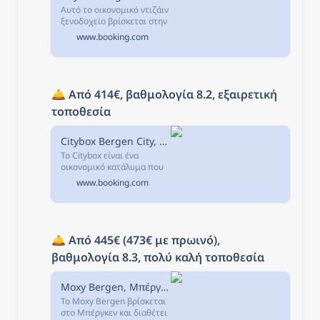
Αυτό το οικονομικό ντιζάιν
ξενοδοχείο βρίσκεται στην
Πλατεία Danmarksplass
www.booking.com
του Μπέργκεν και
προσφέρει δωρεάν WiFi,
24ωρη ρεσεψιόν και
εστιατόριο.
🛎️ 
Από 414€, βαθμολογία 8.2, εξαιρετική 
τοποθεσία
Citybox Bergen City, Μπέργκεν, Νορβηγία
Το Citybox είναι ένα
οικονομικό κατάλυμα που
βρίσκεται στο κέντρο του
www.booking.com
Μπέργκεν, μόλις 400μ.
🛎️ 
Από 445€ (473€ με πρωινό), 
βαθμολογία 8.3, πολύ καλή τοποθεσία
Moxy Bergen, Μπέργκεν, Νορβηγία
Το Moxy Bergen βρίσκεται
στο Μπέργκεν και διαθέτει