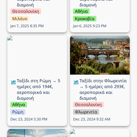
διαμονή
διαμονή
Θεσσαλονίκη
Αθήνα
Μιλάνο
Κρακοβία
Jan 7, 2025 8:35 PM
Jan 6, 2025 9:23 PM
Ταξίδι στη Ρώμη → 5
Ταξίδι στην Φλωρεντία →
ημέρες από 194€,
5 ημέρες από 293€,
αεροπορικά και διαμονή
αεροπορικά και διαμονή
Ταξίδι στη Ρώμη → 5 
Ταξίδι στην Φλωρεντία 
🗺️
🗺️
ημέρες από 194€, 
→ 5 ημέρες από 293€, 
αεροπορικά και 
αεροπορικά και 
διαμονή
διαμονή
Αθήνα
Θεσσαλονίκη
Ρώμη
Φλωρεντία
Dec 23, 2024 5:30 PM
Dec 23, 2024 9:32 AM
Ταξίδι στο Όσλο (25η
Ταξίδι στην Μπρατισλάβα