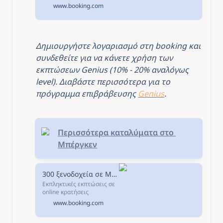
αίθουσα γυμναστικής,
www.booking.com
βεράντα, μπαρ καθώς και
δωρεάν WiFi σε όλους τους
χώρους του καταλύματος.
Δημιουργήστε λογαριασμό στη booking και 
συνδεθείτε για να κάνετε χρήση των 
εκπτώσεων Genius (10% - 20% αναλόγως 
level). Διαβάστε περισσότερα για το 
πρόγραμμα επιβράβευσης 
Genius
.
Περισσότερα καταλύματα στο 
Μπέργκεν
300 ξενοδοχεία σε Μπέργκεν, Νορβηγία.
Εκπληκτικές εκπτώσεις σε
online κρατήσεις
ξενοδοχείων σε Μπέργκεν,
www.booking.com
Νορβηγία. Διαθεσιμότητα
και εξαιρετικές τιμές.