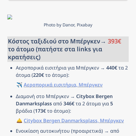
αυτή έχουμε συγκεντρώσει όλα
όσα χρειάζεστε για να σχεδιάσετε
και να κλείσετε το ταξίδι που
πάντα ονειρευόσασταν!
Photo by Danor, Pixabay
Κόστος ταξιδιού στο Μπέργκεν→ 
393€
το άτομο (πατήστε στα links για 
κρατήσεις)
Αεροπορικά εισιτήρια για Μπέργκεν → 
440€
 τα 2 
άτομα (
220€
 το άτομο): 
✈️ 
Αεροπορικά εισιτήρια, Μπέργκεν
Διαμονή στο Μπέργκεν → 
Citybox Bergen 
Danmarksplass 
από 
346€
 τα 2 άτομα για 
5
βράδια (
173€
 το άτομο): 
🛎️ 
Citybox Bergen Danmarksplass, Μπέργκεν
Ενοικίαση αυτοκινήτου (προαιρετικά) → από 