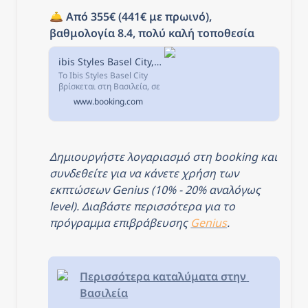
καταλύματα με...
🛎️ 
Από 355€ (441€ με πρωινό), 
βαθμολογία 8.4, πολύ καλή τοποθεσία
ibis Styles Basel City, Βασιλεία, Ελβετία
Το Ibis Styles Basel City
βρίσκεται στη Βασιλεία, σε
μικρή απόσταση με τα
www.booking.com
πόδια από το
Σιδηροδρομικό Σταθμό
Basel SBB. Το Στάδιο St.
Δημιουργήστε λογαριασμό στη booking και 
συνδεθείτε για να κάνετε χρήση των 
εκπτώσεων Genius (10% - 20% αναλόγως 
level). Διαβάστε περισσότερα για το 
πρόγραμμα επιβράβευσης 
Genius
.
Περισσότερα καταλύματα στην 
Βασιλεία