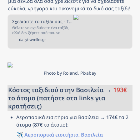
μία σελίδα όλα όσα χρειάζεστε για να σχεδιάσετε 
εύκολα, γρήγορα και οικονομικά το δικό σας ταξίδι!
Σχεδιάστε το ταξίδι σας - The Daily Traveller
Θέλετε να σχεδιάσετε ένα ταξίδι,
αλλά δεν ξέρετε από που να
ξεκινήσετε; Αν ναι, τότε είστε στο
dailytraveller.gr
κατάλληλο μέρος! Στην σελίδα
αυτή έχουμε συγκεντρώσει όλα
όσα χρειάζεστε για να σχεδιάσετε
και να κλείσετε το ταξίδι που
πάντα ονειρευόσασταν!
Photo by Roland, Pixabay
Κόστος ταξιδιού στην Βασιλεία → 
193€
το άτομο (πατήστε στα links για 
κρατήσεις)
Αεροπορικά εισιτήρια για Βασιλεία → 
174€
 τα 2 
άτομα (
87€
 το άτομο): 
✈️ 
Αεροπορικά εισιτήρια, Βασιλεία