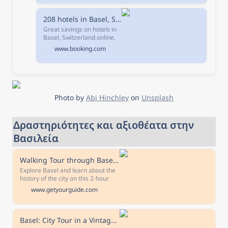
208 hotels in Basel, Switzerland.
Great savings on hotels in
Basel, Switzerland online.
Good availability and great
www.booking.com
rates. Read hotel reviews
and choose the best hotel
deal for your stay.
Photo by 
Abi Hinchley
 on 
Unsplash
Δραστηριότητες και αξιοθέατα στην 
Βασιλεία
Walking Tour through Basel Old Town
Explore Basel and learn about the
history of the city on this 2-hour
walking tour. Explore the beautiful
www.getyourguide.com
Tinguely Fountain, Cathedral Hill,
the town hall, and the winding
streets of the well-preserved old
town.
Basel: City Tour in a Vintage Streetcar