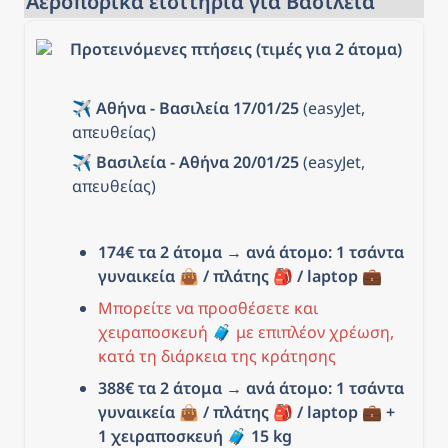
Αεροπορικά εισιτήρια για Βασιλεία
Προτεινόμενες πτήσεις (τιμές για 2 άτομα)
✈️ 
Αθήνα - Βασιλεία 17/01/25
 (easyJet, 
απευθείας)
✈️ 
Βασιλεία - Αθήνα 20/01/25
 (easyJet, 
απευθείας)
174€ τα 2 άτομα
 → 
ανά άτομο: 1 τσάντα 
γυναικεία 👜 / πλάτης 🎒 / laptop 💼
Μπορείτε να προσθέσετε και 
χειραποσκευή 🧳 με επιπλέον χρέωση, 
κατά τη διάρκεια της κράτησης
388€ τα 2 άτομα → ανά άτομο: 1 τσάντα 
γυναικεία 👜 / πλάτης 🎒 / laptop 💼 + 
1 χειραποσκευή 
🧳 15
 kg