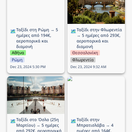
αεροπορικά και διαμονή
αεροπορικά και διαμονή
Ταξίδι στη Ρώμη → 5 
Ταξίδι στην Φλωρεντία 
🗺️
🗺️
ημέρες από 194€, 
→ 5 ημέρες από 293€, 
αεροπορικά και 
αεροπορικά και 
διαμονή
διαμονή
Αθήνα
Θεσσαλονίκη
Ρώμη
Φλωρεντία
Dec 23, 2024 5:30 PM
Dec 23, 2024 9:32 AM
Ταξίδι στο Όσλο (25η
Ταξίδι στην Μπρατισλάβα
Μαρτίου) → 5 ημέρες
→ 4 ημέρες από 164€,
από 292€, αεροπορικά
αεροπορικά και διαμονή
και διαμονή
Ταξίδι στο Όσλο (25η 
Ταξίδι στην 
🗺️
🗺️
Μαρτίου) → 5 ημέρες 
Μπρατισλάβα → 4 
από 292€, αεροπορικά 
ημέρες από 164€, 