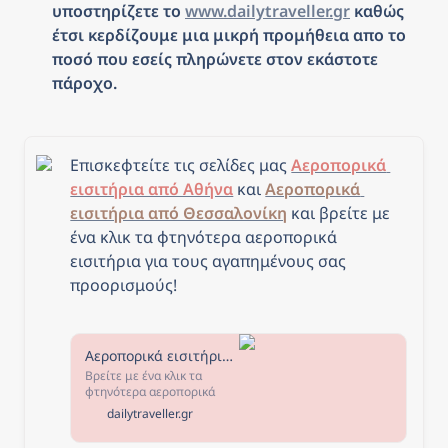
υποστηρίζετε το 
www.dailytraveller.gr
 καθώς 
έτσι κερδίζουμε μια μικρή προμήθεια απο το 
ποσό που εσείς πληρώνετε στον εκάστοτε 
πάροχο.
Επισκεφτείτε τις σελίδες μας 
Αεροπορικά 
εισιτήρια από Αθήνα
 και 
Αεροπορικά 
εισιτήρια από Θεσσαλονίκη
και β
ρείτε με 
ένα κλικ τα φτηνότερα αεροπορικά 
εισιτήρια για τους αγαπημένους σας 
προορισμούς!
Αεροπορικά εισιτήρια από Αθήνα - The Daily Traveller
Βρείτε με ένα κλικ τα
φτηνότερα αεροπορικά
εισιτήρια από Αθήνα για
dailytraveller.gr
τους αγαπημένους σας
προορισμούς! Επιλέξτε τον