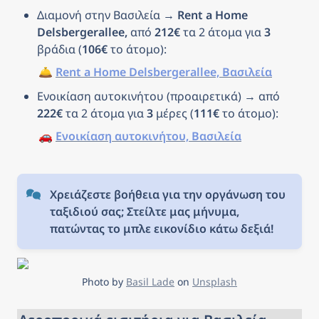
Διαμονή στην Βασιλεία → 
Rent a Home 
Delsbergerallee, 
από 
212€
 τα 2 άτομα για 
3
βράδια (
106€
 το άτομο): 
🛎️ 
Rent a Home Delsbergerallee, Βασιλεία
Ενοικίαση αυτοκινήτου (προαιρετικά) → από 
222€
 τα 2 άτομα για 
3
 μέρες (
111€
 το άτομο): 
🚗 
Ενοικίαση αυτοκινήτου, Βασιλεία
Χρειάζεστε βοήθεια για την οργάνωση του 
ταξιδιού σας; Στείλτε μας μήνυμα, 
πατώντας το μπλε εικονίδιο κάτω δεξιά!
Photo by 
Basil Lade
 on 
Unsplash