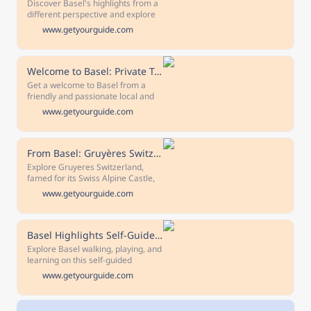
Discover Basel's highlights from a
different perspective and explore
the city in a historic vintage
www.getyourguide.com
streetcar. Learn more about the
interesting history of the city and a
means of transport from a time
long gone by.
Welcome to Basel: Private Tour with a Local
Get a welcome to Basel from a
friendly and passionate local and
discover the city like a resident.
www.getyourguide.com
Learn the secrets about where to
buy groceries, how to get around
and much more.
From Basel: Gruyères Switzerland - Castle, Cheese, Chocolate
Explore Gruyeres Switzerland,
famed for its Swiss Alpine Castle,
Swiss Fondue cheese, and Swiss
www.getyourguide.com
chocolate! Discover the
magnificent Castle of Gruyeres
and treat your taste buds.
Basel Highlights Self-Guided Scavenger Hunt and Tour
Explore Basel walking, playing, and
learning on this self-guided
scavenger hunt and walking tour in
www.getyourguide.com
one. Using your phone as your
guide, solve riddles and see the
city’s important attractions.