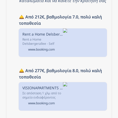
καταλύματα και να κάνετε την κράτησή σας
🛎️ 
Από 212€, βαθμολογία 7.0, πολύ καλή 
τοποθεσία
Rent a Home Delsbergerallee - Self Check-In, Βασιλεία, Ελβετία
Rent a Home
Delsbergerallee - Self
Check-In, Βασιλεία – Κάντε
www.booking.com
κράτηση με Εγγύηση
Καλύτερης Τιμής! 1099
σχόλια και 14
φωτογραφίες σας
περιμένουν στη
🛎️ 
Από 277€, βαθμολογία 8.0, πολύ καλή 
Booking.com.
τοποθεσία
VISIONAPARTMENTS Basel Nauenstrasse - contactless check-in, Βασιλεία, Ελβετία
Σε απόσταση 1 χλμ από το
σημείο ενδιαφέροντος
Ζωολογικός Κήπος, το
www.booking.com
VISIONAPARTMENTS Basel
Nauenstrasse - contactless
check-in προσφέρει