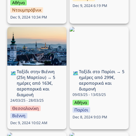
Αθήνα
Dec 9, 2024 6:19 PM
Ντουμπρόβνικ
Dec 9, 2024 10:34 PM
Ταξίδι στην Βιέννη (25η
Ταξίδι στο Παρίσι → 5
Μαρτίου) → 5 ημέρες
ημέρες από 299€,
από 163€, αεροπορικά
αεροπορικά και διαμονή
και διαμονή
Ταξίδι στην Βιέννη 
Ταξίδι στο Παρίσι → 5 
🗺️
🗺️
(25η Μαρτίου) → 5 
ημέρες από 299€, 
ημέρες από 163€, 
αεροπορικά και 
αεροπορικά και 
διαμονή
διαμονή
09/03/25 - 13/03/25
24/03/25 - 28/03/25
Αθήνα
Θεσσαλονίκη
Παρίσι
Βιέννη
Dec 8, 2024 9:03 PM
Dec 9, 2024 10:02 AM
Ταξίδι στην Στοκχόλμη →
Ταξίδι στην Κοπεγχάγη →