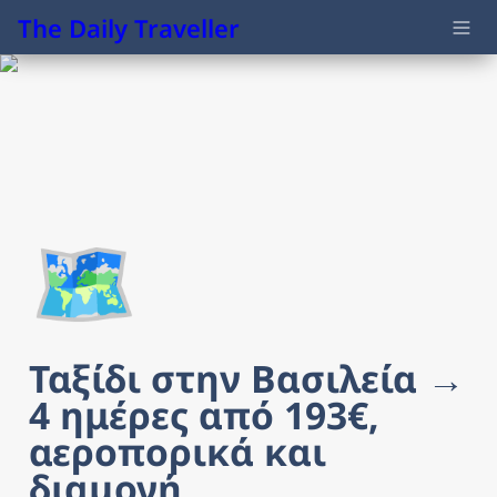
The Daily Traveller
🗺️
Ταξίδι στην Βασιλεία → 
4 ημέρες από 193€, 
αεροπορικά και 
διαμονή