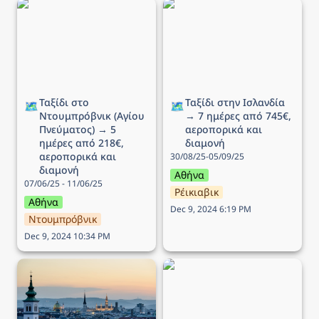
Ταξίδι στο Ντουμπρόβνικ
Ταξίδι στην Ισλανδία → 7
(Αγίου Πνεύματος) → 5
ημέρες από 745€,
ημέρες από 218€,
αεροπορικά και διαμονή
αεροπορικά και διαμονή
Ταξίδι στο 
Ταξίδι στην Ισλανδία 
🗺️
🗺️
Ντουμπρόβνικ (Αγίου 
→ 7 ημέρες από 745€, 
Πνεύματος) → 5 
αεροπορικά και 
ημέρες από 218€, 
διαμονή
αεροπορικά και 
30/08/25-05/09/25
διαμονή
Αθήνα
07/06/25 - 11/06/25
Ρέικιαβικ
Αθήνα
Dec 9, 2024 6:19 PM
Ντουμπρόβνικ
Dec 9, 2024 10:34 PM
Ταξίδι στην Βιέννη (25η
Ταξίδι στο Παρίσι → 5
Μαρτίου) → 5 ημέρες
ημέρες από 299€,
από 163€, αεροπορικά
αεροπορικά και διαμονή
και διαμονή