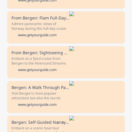
www.getyourguide.com
Admire views of landmarks like
Bryggen and panoramas of
mountainsides, waterfalls, and the
Mostraumen strait.
From Bergen: Flam Full-Day Cruise to Sognefjord
Admire panoramic views of
Norway during this full-day cruise
from Bergen to Flam. Pass through
www.getyourguide.com
coastal villages, sail through the
Sognefjord, and make stops along
the way for free time.
From Bergen: Sightseeing Fjord Cruise to Alversund Strait
Embark on a fjord cruise from
Bergen to the Alversund Streams
with this group tour. Experience the
www.getyourguide.com
magnificent and varied fjord
landscapes in the Nordhordland
region.
Bergen: A Walk Through Past and Present
Visit Bergen's most popular
attractions but also the secret
spots only locals know about on
www.getyourguide.com
this guided group walk through the
past and present.
Bergen: Self-Guided Nærøyfjord Cruise and Flåm Railway Tour
Embark on a scenic boat tour