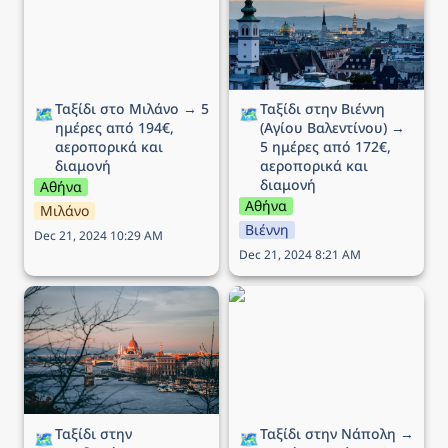
αεροπορικά και διαμονή
από 172€, αεροπορικά
και διαμονή
Ταξίδι στο Μιλάνο → 5 
Ταξίδι στην Βιέννη 
🗺️
🗺️
ημέρες από 194€, 
(Αγίου Βαλεντίνου) → 
αεροπορικά και 
5 ημέρες από 172€, 
διαμονή
αεροπορικά και 
διαμονή
Αθήνα
Αθήνα
Μιλάνο
Βιέννη
Dec 21, 2024 10:29 AM
Dec 21, 2024 8:21 AM
Ταξίδι στην Βουδαπέστη
Ταξίδι στην Νάπολη → 5
→ 4 ημέρες (ΠΣΚ) από
ημέρες από 175€,
102€, αεροπορικά και
αεροπορικά και διαμονή
διαμονή
Ταξίδι στην 
Ταξίδι στην Νάπολη → 
🗺️
🗺️