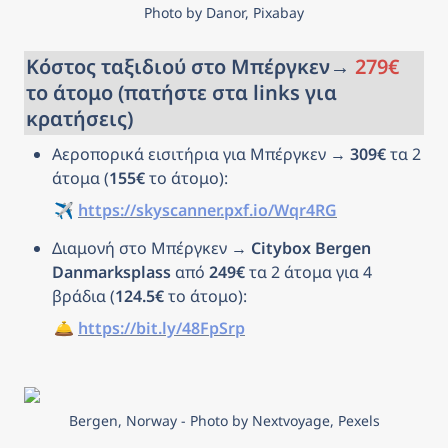
Photo by Danor, Pixabay
Κόστος ταξιδιού στο Μπέργκεν→ 
279
€
το άτομο (πατήστε στα links για 
κρατήσεις)
Αεροπορικά εισιτήρια για Μπέργκεν → 
309€
 τα 2 
άτομα (
155€
 το άτομο): 
✈️ 
https://skyscanner.pxf.io/Wqr4RG
Διαμονή στο Μπέργκεν → 
Citybox Bergen 
Danmarksplass 
από 
249€
 τα 2 άτομα για 4 
βράδια (
124.5€
 το άτομο): 
🛎️ 
https://bit.ly/48FpSrp
Bergen, Norway - Photo by Nextvoyage, Pexels