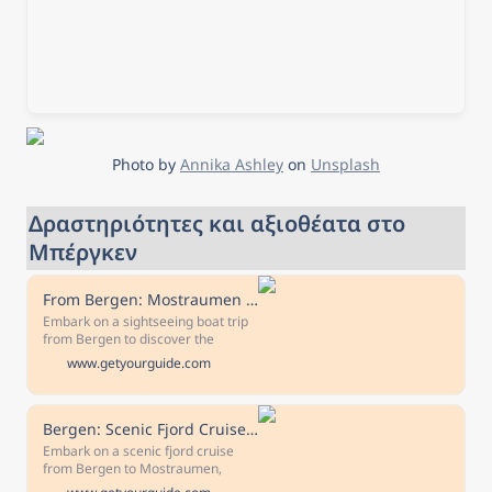
Photo by 
Annika Ashley
 on 
Unsplash
Δραστηριότητες και αξιοθέατα στο 
Μπέργκεν
From Bergen: Mostraumen Fjord and Waterfall Cruise
Embark on a sightseeing boat trip
from Bergen to discover the
beautiful and varied landscapes of
www.getyourguide.com
western Norway's famous fjords.
Navigate through the long
Osterfjord and the narrow
Mostraumen strait.
Bergen: Scenic Fjord Cruise to Mostraumen
Embark on a scenic fjord cruise
from Bergen to Mostraumen,
sailing through the Osterfjord.