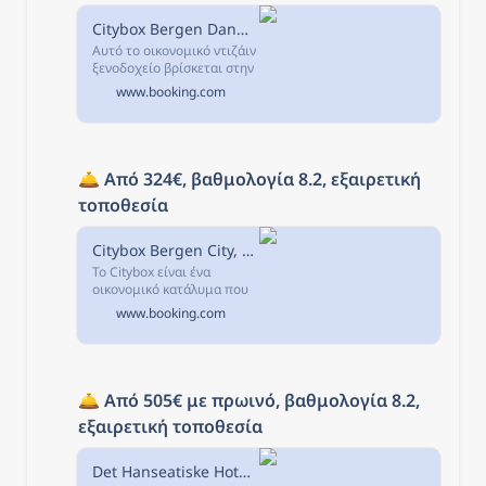
Citybox Bergen Danmarksplass, Μπέργκεν, Νορβηγία
Αυτό το οικονομικό ντιζάιν
ξενοδοχείο βρίσκεται στην
Πλατεία Danmarksplass
www.booking.com
του Μπέργκεν και
προσφέρει δωρεάν WiFi,
24ωρη ρεσεψιόν και
εστιατόριο.
🛎️ 
Από 324€, βαθμολογία 8.2, εξαιρετική 
τοποθεσία
Citybox Bergen City, Μπέργκεν, Νορβηγία
Το Citybox είναι ένα
οικονομικό κατάλυμα που
βρίσκεται στο κέντρο του
www.booking.com
Μπέργκεν, μόλις 400μ.
🛎️ 
Από 505€ με πρωινό, βαθμολογία 8.2, 
εξαιρετική τοποθεσία
Det Hanseatiske Hotel, Μπέργκεν, Νορβηγία