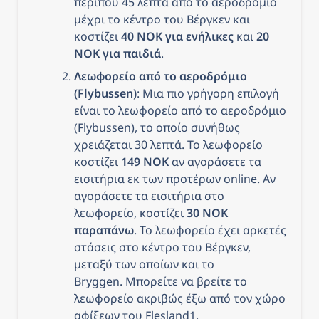
περίπου 45 λεπτά από το αεροδρόμιο 
μέχρι το κέντρο του Βέργκεν και 
κοστίζει 
40 NOK για ενήλικες
 και 
20 
NOK για παιδιά
.
Λεωφορείο από το αεροδρόμιο 
(Flybussen)
: Μια πιο γρήγορη επιλογή 
είναι το λεωφορείο από το αεροδρόμιο 
(Flybussen), το οποίο συνήθως 
χρειάζεται 30 λεπτά. Το λεωφορείο 
κοστίζει 
149 NOK
 αν αγοράσετε τα 
εισιτήρια εκ των προτέρων online. Αν 
αγοράσετε τα εισιτήρια στο 
λεωφορείο, κοστίζει 
30 NOK 
παραπάνω
. Το λεωφορείο έχει αρκετές 
στάσεις στο κέντρο του Βέργκεν, 
μεταξύ των οποίων και το 
Bryggen. Μπορείτε να βρείτε το 
λεωφορείο ακριβώς έξω από τον χώρο 
αφίξεων του Flesland1.