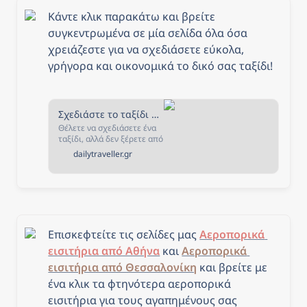
Κάντε κλικ παρακάτω και βρείτε 
συγκεντρωμένα σε μία σελίδα όλα όσα 
χρειάζεστε για να σχεδιάσετε εύκολα, 
γρήγορα και οικονομικά το δικό σας ταξίδι!
Σχεδιάστε το ταξίδι σας - The Daily Traveller
Θέλετε να σχεδιάσετε ένα
ταξίδι, αλλά δεν ξέρετε από
που να ξεκινήσετε; Αν ναι,
dailytraveller.gr
τότε είστε στο κατάλληλο
μέρος! Στην σελίδα αυτή
έχουμε συγκεντρώσει όλα
όσα χρειάζεστε για να
σχεδιάσετε και να κλείσετε
το ταξίδι που πάντα
ονειρευόσασταν!
Επισκεφτείτε τις σελίδες μας 
Αεροπορικά 
εισιτήρια από Αθήνα
 και 
Αεροπορικά 
εισιτήρια από Θεσσαλονίκη
και β
ρείτε με 
ένα κλικ τα φτηνότερα αεροπορικά 
εισιτήρια για τους αγαπημένους σας 