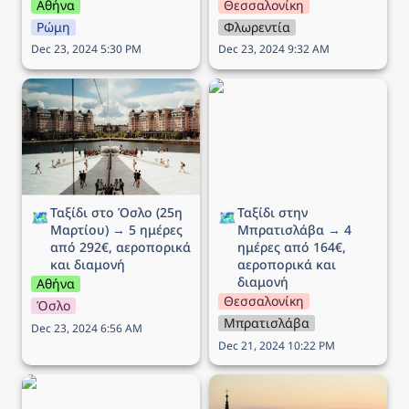
Αθήνα
Θεσσαλονίκη
Ρώμη
Φλωρεντία
Dec 23, 2024 5:30 PM
Dec 23, 2024 9:32 AM
Ταξίδι στο Όσλο (25η
Ταξίδι στην Μπρατισλάβα
Μαρτίου) → 5 ημέρες
→ 4 ημέρες από 164€,
από 292€, αεροπορικά
αεροπορικά και διαμονή
και διαμονή
Ταξίδι στο Όσλο (25η 
Ταξίδι στην 
🗺️
🗺️
Μαρτίου) → 5 ημέρες 
Μπρατισλάβα → 4 
από 292€, αεροπορικά 
ημέρες από 164€, 
και διαμονή
αεροπορικά και 
διαμονή
Αθήνα
Θεσσαλονίκη
Όσλο
Μπρατισλάβα
Dec 23, 2024 6:56 AM
Dec 21, 2024 10:22 PM
Ταξίδι στο Μιλάνο → 5
Ταξίδι στην Βιέννη (Αγίου
ημέρες από 194€,
Βαλεντίνου) → 5 ημέρες