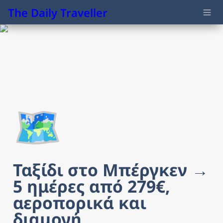
The Daily Traveller
🗺️
Ταξίδι στo Μπέργκεν → 
5 ημέρες από 279€, 
αεροπορικά και 
διαμονή