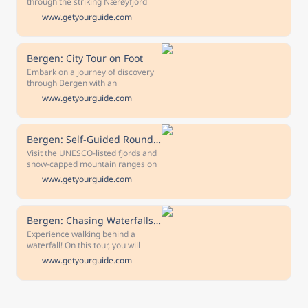
through the striking Nærøyfjord
and travel along the steep Flåm
www.getyourguide.com
Railway. Join this self-guided day
tour to marvel at the natural
beauty of Norway's fjord
landscape.
Bergen: City Tour on Foot
Embark on a journey of discovery
through Bergen with an
informative and inspiring local
www.getyourguide.com
guide. Get to know the most
important sights of the city
including the Hanseatic quarter
(Bryggen) and St.Mary's Church.
Bergen: Self-Guided Round-Trip Full-Day Excursion
Visit the UNESCO-listed fjords and
snow-capped mountain ranges on
one hassle-free day tour. Hop
www.getyourguide.com
aboard to discover the countryside
that frames Bergen, ride the
famous Flåm Railway, admire
Aurlandsfjord, Nærøyfjord, the
Bergen: Chasing Waterfalls of Hardangerfjord Shore Excursion
village of Flåm, and more.
Experience walking behind a
waterfall! On this tour, you will
explore the natural surroundings
www.getyourguide.com
of Bergen, get close to multiple
waterfalls, enjoy Hardangerfjord,
and visit Voss.